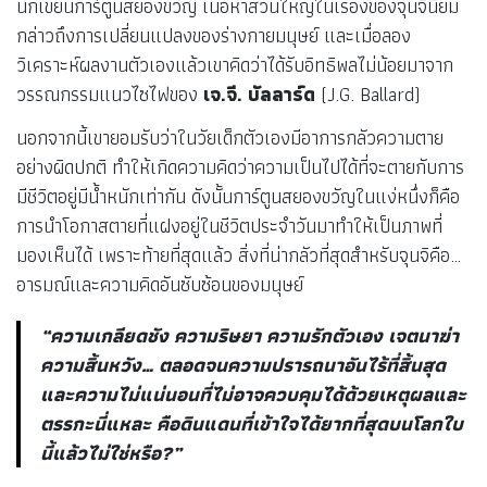
นักเขียนการ์ตูนสยองขวัญ เนื้อหาส่วนใหญ่ในเรื่องของจุนจินิยม
กล่าวถึงการเปลี่ยนแปลงของร่างกายมนุษย์ และเมื่อลอง
วิเคราะห์ผลงานตัวเองแล้วเขาคิดว่าได้รับอิทธิพลไม่น้อยมาจาก
วรรณกรรมแนวไซไฟของ
เจ.จี. บัลลาร์ด
(J.G. Ballard)
นอกจากนี้เขายอมรับว่าในวัยเด็กตัวเองมีอาการกลัวความตาย
อย่างผิดปกติ ทำให้เกิดความคิดว่าความเป็นไปได้ที่จะตายกับการ
มีชีวิตอยู่มีน้ำหนักเท่ากัน ดังนั้นการ์ตูนสยองขวัญในแง่หนึ่งก็คือ
การนำโอกาสตายที่แฝงอยู่ในชีวิตประจำวันมาทำให้เป็นภาพที่
มองเห็นได้ เพราะท้ายที่สุดแล้ว สิ่งที่น่ากลัวที่สุดสำหรับจุนจิคือ…
อารมณ์และความคิดอันซับซ้อนของมนุษย์
“ความเกลียดชัง ความริษยา ความรักตัวเอง เจตนาฆ่า
ความสิ้นหวัง… ตลอดจนความปรารถนาอันไร้ที่สิ้นสุด
และความไม่แน่นอนที่ไม่อาจควบคุมได้ด้วยเหตุผลและ
ตรรกะนี่แหละ คือดินแดนที่เข้าใจได้ยากที่สุดบนโลกใบ
นี้แล้วไม่ใช่หรือ?”