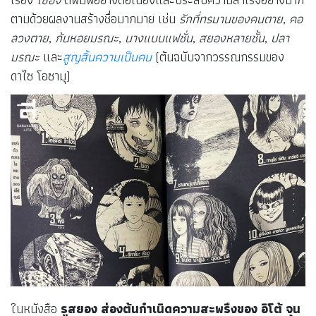
ตามด้วยผลงานสร้างชื่อมากมาย เช่น
รักที่ทรมานของคนตาย
,
คอ
ลวงตาย
,
ก้นหอยมรณะ
,
นางแบบแฟชั่น
,
สยองหลายชั้น
,
ปลา
มรณะ
และ
สูญสิ้นความเป็นคน
(ต้นฉบับจากวรรณกรรมของ
ดาไซ โอซามุ)
ในหนังสือ
รูสยอง ส่องต้นกำเนิดความสะพรึงของ อิโต้ จุน