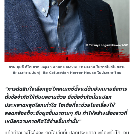
ภาพ จุนจิ อิโต จาก Japan Anime Movie Thailand ในการโปรโมทงาน
นิทรรศการ Junji Ito Collection Horror House ในประเทศไทย
“การตัดสินใจเลือกจุดไคลแมกซ์ตั้งแต่ต้นยังหมายถึงการ
ตั้งข้อจำกัดให้กับผลงานด้วย ยิ่งข้อจำกัดนั้นแปลก
ประหลาดหลุดโลกเท่าใด ไอเดียที่จะช่วยโยงเรื่องให้
สอดคล้องก็จะยิ่งผุดขึ้นมาตามๆ กัน ทำให้สร้างเรื่องราวที่
เหนือความคาดคิดได้ง่ายขึ้นเท่านั้น”
แล้วทำอย่างไรจึงจะเกิดไอเดียที่แปลกประหลาด พิลึกพิลั่นได้…จุน