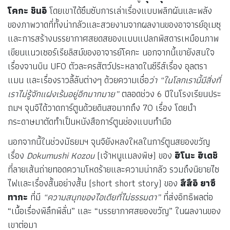
โคกะ ชินอิ
โดยเขาได้ซึมซับการเล่าเรื่องแบบพลิกผันและพลัง
ของภาพวาดที่ทั้งน่ากลัวและสวยงามจากผลงานของอาจารย์อุเมซุ
และการสร้างบรรยากาศสยดสยองแบบแปลกพิสดารเหมือนภาพ
เขียนแนวเซอร์เรียลิสม์ของอาจารย์โคกะ นอกจากนี้เขายังสนใจ
เรื่องจานบิน UFO ตัวละครสัตว์ประหลาดในซีรีส์เรื่อง อุลตรา
แมน และเรื่องราวลี้ลับต่างๆ ด้วยความเชื่อ
ว่า “ในโลกเรานี้มีสิ่งที่
เราไม่รู้จักแฝงเร้นอยู่อีกมากมาย”
ตลอดช่วง 6 ปีในโรงเรียนประ
ถมฯ จุนจิได้วาดการ์ตูนด้วยดินสอมากถึง 70 เรื่อง โดยนำ
กระดาษมาตัดทำเป็นหนังสือการ์ตูนช่องแบบทำมือ
นอกจากนี้ในช่วงมัธยมฯ จุนจิยังหลงใหลในการ์ตูนสยองขวัญ
เรื่อง
Dokumushi Kozou
(เจ้าหนูแมลงพิษ) ของ
ฮิโนะ ฮิเดชิ
ที่ลายเส้นถ่ายทอดความโหดร้ายและความน่ากลัว รวมถึงนิยายไซ
ไฟและเรื่องสั้นอย่างสั้น (short short story) ของ
สึสึอิ ยาซึ
ทากะ
ที่มี
“ความสนุกของไอเดียที่ไม่ธรรมดา”
ที่ส่งอิทธิพลต่อ
“เนื้อเรื่องพิลึกพิลั่น” และ “บรรยากาศสยองขวัญ” ในผลงานของ
เขาต่อมา