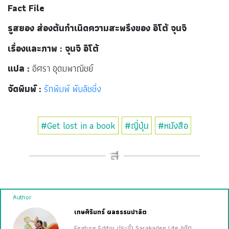
Fact File
รูสยอง ส่องต้นกำเนิดความสะพรึงของ อิโต้ จุนจิ
เรื่องและภาพ : จุนจิ อิโต้
แปล :
อิศรา อุดมพาณิชย์
จัดพิมพ์ :
รักพิมพ์ พับลิชชิ่ง
#Get lost in a book
#ญี่ปุ่น
#หนังสือ
Author
เกษศิรินทร์ ผลธรรมปาลิต
Feature Editor ประจำ Sarakadee Lite อดีต