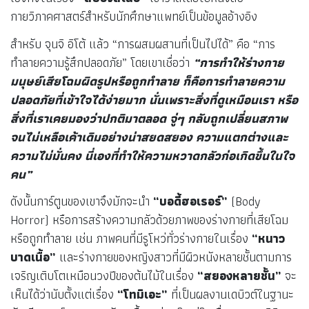
กายวิภาคศาสตร์สำหรับนักศึกษาแพทย์เป็นข้อมูลอ้างอิง
สำหรับ จุนจิ อิโต้ แล้ว “การผสมผสานที่เป็นไปได้” คือ “การ
ทำลายความรู้สึกปลอดภัย” โดยเขาเชื่อว่า
“การทำให้ร่างกาย
มนุษย์เสียโฉมผิดรูปหรือถูกทำลาย ก็คือการทำลายความ
ปลอดภัยที่เข้าใจได้ง่ายมาก นั่นเพราะสิ่งที่ดูเหมือนเรา หรือ
สิ่งที่เราเคยมองว่าปกติมาตลอด จู่ๆ กลับถูกเปลี่ยนสภาพ
จนไม่เหลือเค้าเดิมอย่างน่าสยดสยอง ความแตกต่างและ
ความไม่มั่นคง นี่เองที่ทำให้ความหวาดกลัวก่อเกิดขึ้นในใจ
คน”
ดังนั้นการ์ตูนของเขาจึงมักจะนำ
“บอดี้ฮอเรอร์”
(Body
Horror) หรือการสร้างความกลัวด้วยภาพของร่างกายที่เสียโฉม
หรือถูกทำลาย เช่น ภาพคนที่มีรูโหว่ทั่วร่างกายในเรื่อง
“หนาว
บาดเนื้อ”
และร่างกายของหญิงสาวที่มีผิวหนังหลายชั้นตามการ
เจริญเติบโตเหมือนวงปีของต้นไม้ในเรื่อง
“สยองหลายชั้น”
จะ
เห็นได้ว่านับตั้งแต่เรื่อง
“โทมิเอะ”
ที่เป็นผลงานเดบิวต์ในฐานะ