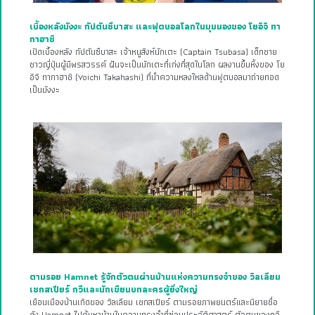
เบื้องหลังมังงะ กัปตันซึบาสะ และฟุตบอลโลกในมุมมองของ โยอิจิ ทา
กาฮาชิ
เปิดเบื้องหลัง กัปตันซึบาสะ เจ้าหนูสิงห์นักเตะ (Captain Tsubasa) เด็กชาย
ชาวญี่ปุ่นผู้มีพรสวรรค์ ฝันจะเป็นนักเตะที่เก่งที่สุดในโลก ผลงานขึ้นหิ้งของ โย
อิจิ ทากาฮาชิ (Yoichi Takahashi) ที่นำความหลงใหลด้านฟุตบอลมาถ่ายทอด
เป็นมังงะ
ตามรอย Hamnet รู้จักตัวตนผ่านบ้านแห่งความทรงจำของ วิลเลียม
เชกสเปียร์ กวีและนักเขียนบทละครผู้ยิ่งใหญ่
เยือนเมืองบ้านเกิดของ วิลเลียม เชกสเปียร์ ตามรอยภาพยนตร์และนิยายชื่อ