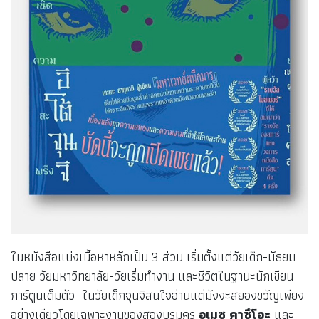
ในหนังสือแบ่งเนื้อหาหลักเป็น 3 ส่วน เริ่มตั้งแต่วัยเด็ก-มัธยม
ปลาย วัยมหาวิทยาลัย-วัยเริ่มทำงาน และชีวิตในฐานะนักเขียน
การ์ตูนเต็มตัว ในวัยเด็กจุนจิสนใจอ่านแต่มังงะสยองขวัญเพียง
อย่างเดียวโดยเฉพาะงานของสองบรมครู
อุเมซุ คาซึโอะ
และ