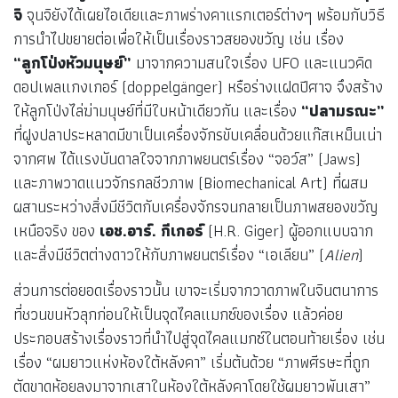
จิ
จุนจิยังได้เผยไอเดียและภาพร่างคาแรกเตอร์ต่างๆ พร้อมกับวิธี
การนำไปขยายต่อเพื่อให้เป็นเรื่องราวสยองขวัญ เช่น เรื่อง
“ลูกโป่งหัวมนุษย์”
มาจากความสนใจเรื่อง UFO และแนวคิด
ดอปเพลแกงเกอร์ (doppelgänger) หรือร่างแฝดปีศาจ จึงสร้าง
ให้ลูกโป่งไล่ฆ่ามนุษย์ที่มีใบหน้าเดียวกัน และเรื่อง
“ปลามรณะ”
ที่ฝูงปลาประหลาดมีขาเป็นเครื่องจักรขับเคลื่อนด้วยแก๊สเหม็นเน่า
จากศพ ได้แรงบันดาลใจจากภาพยนตร์เรื่อง “จอว์ส” (Jaws)
และภาพวาดแนวจักรกลชีวภาพ (Biomechanical Art) ที่ผสม
ผสานระหว่างสิ่งมีชีวิตกับเครื่องจักรจนกลายเป็นภาพสยองขวัญ
เหนือจริง ของ
เอช.อาร์. กีเกอร์
(H.R. Giger) ผู้ออกแบบฉาก
และสิ่งมีชีวิตต่างดาวให้กับภาพยนตร์เรื่อง “เอเลียน” (
Alien
)
ส่วนการต่อยอดเรื่องราวนั้น เขาจะเริ่มจากวาดภาพในจินตนาการ
ที่ชวนขนหัวลุกก่อนให้เป็นจุดไคลแมกซ์ของเรื่อง แล้วค่อย
ประกอบสร้างเรื่องราวที่นำไปสู่จุดไคลแมกซ์ในตอนท้ายเรื่อง เช่น
เรื่อง “ผมยาวแห่งห้องใต้หลังคา” เริ่มต้นด้วย “ภาพศีรษะที่ถูก
ตัดขาดห้อยลงมาจากเสาในห้องใต้หลังคาโดยใช้ผมยาวพันเสา”