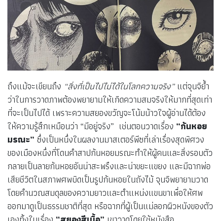
ถึงแม้จะเขียนถึง
“สิ่งที่เป็นไปไม่ได้ในโลกความจริง”
แต่จุนจิย้ำ
ว่าในการวาดภาพต้องพยายามให้เกิดความสมจริงให้มากที่สุดเท่า
ที่จะเป็นไปได้ เพราะความสยองขวัญจะโน้มน้าวใจผู้อ่านได้ต้อง
ให้ความรู้สึกเหมือนว่า “มีอยู่จริง” เช่นตอนวาดเรื่อง
“ก้นหอย
มรณะ”
ซึ่งเป็นหนึ่งในผลงานมาสเตอร์พีซที่เล่าเรื่องสุดพิศวง
ของเมืองหนึ่งที่โดนคำสาปก้นหอยมรณะทำให้ผู้คนและสิ่งรอบตัว
กลายเป็นลายก้นหอยอันน่าสะพรึงและน่าขยะแขยง และมีฉากพ่อ
เสียชีวิตในสภาพศพบิดเป็นรูปก้นหอยในถังไม้ จุนจิพยายามวาด
โดยคำนวณสมดุลของความยาวและตำแหน่งแขนขาเพื่อให้ศพ
ออกมาดูเป็นธรรมชาติที่สุด หรือฉากที่ผู้เป็นแม่ลอกผิวหนังของตัว
เองทิ้งในเรื่อง
“สยองสีเนื้อ”
เขาวาดโดยใช้หนังสือ