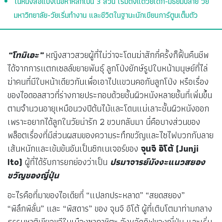
ในหนังสือแบ่งเนื้อหาหลักเป็น 3 ส่วน เริ่มตั้งแต่วัยเด็ก-มัธยมปลาย วัย
มหาวิทยาลัย-วัยเริ่มทำงาน และชีวิตในฐานะนักเขียนการ์ตูนเต็มตัว
“โทมิเอะ”
หญิงสาวสวยผู้ที่ไม่ว่าจะโดนฆ่าสักกี่ครั้งก็ฟื้นคืนชีพ
ได้จากการแตกเซลล์ขยายพันธุ์ ลูกโป่งยักษ์รูปใบหน้ามนุษย์ที่ไล่
ฆ่าคนที่มีใบหน้าเดียวกันเพื่อเอาไปแขวนคอกับลูกโป่ง หรือเรื่อง
ของไอดอลสาวที่ร่างกายประกอบด้วยชั้นผิวหนังหลายชั้นที่เพิ่มขึ้น
ตามจำนวนอายุเหมือนวงปีต้นไม้และโดนแม่เลาะชั้นผิวหนังออก
เพราะอยากได้ลูกในวัยน่ารัก 2 ขวบกลับมา นี่คือบางส่วนของ
พล็อตเรื่องที่มีส่วนผสมของความระทึกขวัญและไซไฟบวกกับลาย
เส้นหนักและเข้มข้นอันเป็นซิกเนเจอร์ของ
จุนจิ อิโต้ (Junji
Ito)
ผู้ที่ได้รับการยกย่องว่าเป็น
ปรมาจารย์มังงะแนวสยอง
ขวัญของญี่ปุ่น
อะไรคือที่มาของไอเดียที่ “แปลกประหลาด” “สยดสยอง”
“พิลึกพิลั่น” และ “พิสดาร” ของ จุนจิ อิโต้ ผู้ที่เติบโตมาท่ามกลาง
ธรรมชาติเขียวขจีในเมืองซากาชิตะ จังหวัดกิฟุของญี่ปุ่น และเริ่ม