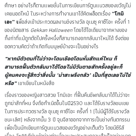
ศึกษา อย่างไรก็ตามแพชชั่นในการเขียนการ์ตูนแนวสยองขวัญไม่
เคยมอดไหม้ ในระหว่างการทำงานเขาได้คิดพล็อตเรื่อง
“โทมิ
เอะ” เ
พื่อส่งเข้าประกวดผลงานชิงรางวัล อุเมซุ คาซึโอะ ครั้งที่ 1
ของนิตยสาร
Gekkan Halloween
โดยได้ไอเดียมาจากหางของ
กิ้งก่าที่แม้ถูกตัดไปครั้งหนึ่งก็สามารถงอกกลับมาใหม่ได้ จึงต่อย
อดความคิดว่าถ้าเกิดกับมนุษย์บ้างจะเป็นอย่างไร
“หากมีตัวตนที่ไม่ว่าจะโดนเชือดโดนหั่นสักแค่ไหน ก็
สามารถฟื้นตัวกลับมาได้โดยไม่มีวันตายสักครั้งอยู่ละก็
ผู้คนคงจะรู้สึกว่าสิ่งนั้น ‘น่าสะพรึงกลัว’ เป็นที่สุดเลยไม่ใช่
หรือ”
เขาเขียนในหนังสือ
เรื่องราวของหญิงสาวสวย โทมิเอะ ที่ฟื้นคืนชีพกลับมาได้ไม่ว่าจะ
ถูกฆ่าสักกี่หน จึงถือกำเนิดขึ้นในปี2530 และได้รับรางวัลชมเชย
ในการประกวดรางวัล อุเมซุ คาซึโอะ ครั้งที่ 1 (ไม่มีผู้ได้รับรางวัล
ชนะเลิศ) หลังจากนั้น 3 ปี จุนจิลาออกจากการเป็นช่างทันตกรรม
เพื่อเป็นนักเขียนการ์ตูนแนวสยองขวัญอย่างเต็มตัว โดยมีซีรีส์
เรื่อง
โซอิจิ
ตีพิมพ์อย่างต่อเนื่องและประสบความสำเร็จอย่างมาก