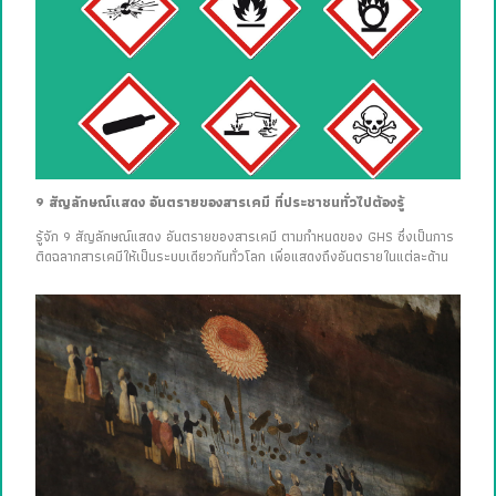
9 สัญลักษณ์แสดง อันตรายของสารเคมี ที่ประชาชนทั่วไปต้องรู้
รู้จัก 9 สัญลักษณ์แสดง อันตรายของสารเคมี ตามกำหนดของ GHS ซึ่งเป็นการ
ติดฉลากสารเคมีให้เป็นระบบเดียวกันทั่วโลก เพื่อแสดงถึงอันตรายในแต่ละด้าน