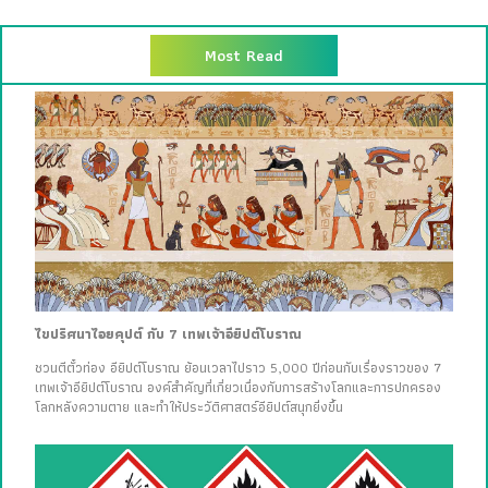
Most Read
ไขปริศนาไอยคุปต์ กับ 7 เทพเจ้าอียิปต์โบราณ
ชวนตีตั๋วท่อง อียิปต์โบราณ ย้อนเวลาไปราว 5,000 ปีก่อนกับเรื่องราวของ 7
เทพเจ้าอียิปต์โบราณ องค์สำคัญที่เกี่ยวเนื่องกับการสร้างโลกและการปกครอง
โลกหลังความตาย และทำให้ประวัติศาสตร์อียิปต์สนุกยิ่งขึ้น