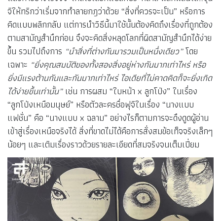
จิให้ทริกว่าเริ่มจากทำลายกฎว่าด้วย “สิ่งที่ควรจะเป็น” หรือการ
คิดแบบพลิกกลับ แต่การนำวิธีนี้มาใช้นั้นต้องคิดถึงเรื่องที่ถูกต้อง
ตามสามัญสำนึกก่อน จึงจะคิดสิ่งหลุดโลกที่ผิดสามัญสำนึกได้ง่าย
ขึ้น รวมไปถึงการ
“นำสิ่งที่ต่างกันมารวมเป็นหนึ่งเดียว”
โดย
เฉพาะ
“ยิ่งคุณสมบัติของทั้งสองสิ่งอยู่ห่างกันมากเท่าไหร่ หรือ
ยิ่งมีแรงต้านกันและกันมากเท่าไหร่ ไอเดียที่ไม่คาดคิดก็จะยิ่งเกิด
ได้ง่ายขึ้นเท่านั้น”
เช่น การผสม “ใบหน้า x ลูกโป่ง” ในเรื่อง
“ลูกโป่งเหนือมนุษย์” หรือตัวละครชื่อฟุจิในเรื่อง “นางแบบ
แฟชั่น” คือ “นางแบบ x ฉลาม” อย่างไรก็ตามการจะดึงดูดผู้อ่าน
เข้าสู่เรื่องเหนือจริงได้ สิ่งที่ขาดไม่ได้คือการสั่งสมข้อเท็จจริงเล็กๆ
น้อยๆ และเติมเรื่องราวด้วยรายละเอียดที่สมจริงจนเต็มเปี่ยม