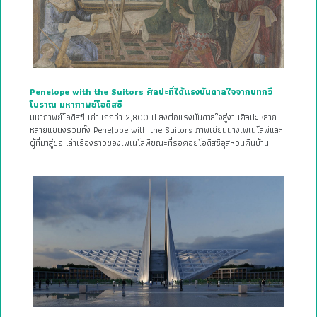
Penelope with the Suitors ศิลปะที่ได้แรงบันดาลใจจากบทกวี
โบราณ มหากาพย์โอดิสซี
มหากาพย์โอดิสซี เก่าแก่กว่า 2,800 ปี ส่งต่อแรงบันดาลใจสู่งานศิลปะหลาก
หลายแขนงรวมทั้ง Penelope with the Suitors ภาพเขียนนางเพเนโลพีและ
ผู้ที่มาสู่ขอ เล่าเรื่องราวของเพเนโลพีขณะที่รอคอยโอดิสซีอุสหวนคืนบ้าน