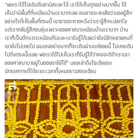
“พอเราได้ไปเดินกับฮามิสและโจ้ เราได้เห็นทุกอย่างมากขึ้น ได้
เห็นว่ามีพื้นที่ที่เหมือนบ้านเรามากเลย คนอาจจะสงสัยว่าบอลรู้สึก
อย่างไรที่เห็นพื้นที่ตรงนี้ เขาอาจจะคาดหวังว่าเรารู้สึกแปลกใจ
แต่เรากลับรู้สึกอบอุ่นเพราะซอยศาสนาเหมือนบ้านเรามาก บ้าน
เราก็เป็นตึกแถวเหมือนกันและเรารับรู้ได้เลยว่ายังมีอีกหลายคนที่
เขายังไม่เคยไป ผมเองอย่างมากก็จะเดินผ่านแค่ซอยนี้ ไม่เคยเดิน
ไปถึงตรงนั้นเลย พอเราได้ไปเห็นเราก็รับรู้ได้ว่าคงจะดีถ้าเราเอา
ซอยศาสนามาอยู่ในซอยอารีย์ได้” บอลเล่าถึงไอเดียของ
นิทรรศการที่ใช้ระยะเวลาทั้งหมดราวสองเดือน