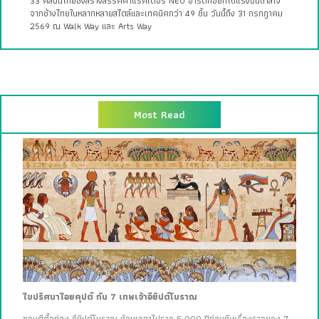
33 ศิลปินไทยซึ่งสร้างสรรค์คาแรคเตอร์ NEO อาร์ตทอยที่ได้แรงบันดาลใจ
จากช้างไทยในหลากหลายสไตล์และเทคนิคกว่า 49 ชิ้น วันนี้ถึง 31 กรกฎาคม
2569 ณ Walk Way และ Arts Way
Most Read
ไขปริศนาไอยคุปต์ กับ 7 เทพเจ้าอียิปต์โบราณ