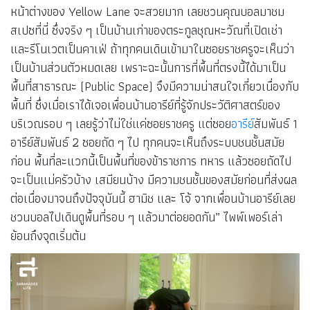
หน้าต่างของ Yellow Lane จะสวยมาก เลยชวนคุณบอลมาชม
สเปซที่นี่ ซึ่งจริง ๆ เป็นบ้านเก่าของตระกูลชุณหะวัณที่เปิดเช่า
และรีโนเวตเป็นคาเฟ่ ถ้าทุกคนเดินเข้ามาในซอยราชครูจะเห็นว่า
เป็นบ้านส่วนตัวหมดเลย เพราะฉะนั้นการที่พื้นที่ตรงนี้ได้มาเป็น
พื้นที่สาธารณะ (Public Space) จึงมีความน่าสนใจเกี่ยวเนื่องกับ
พื้นที่ ซึ่งเมื่อเราได้เจอเพื่อนบ้านอารีย์ที่รู้จักประวัติศาสตร์ของ
บริเวณรอบ ๆ เลยรู้ว่าไม่ใช่แค่ซอยราชครู แต่ซอย
อารีย์
สัมพันธ์ 1
อารีย์สัมพันธ์ 2 ซอยถัด ๆ ไป ทุกคนจะเห็นถึงระบบชนชั้นสมัย
ก่อน พื้นที่ละแวกนี้เป็นพื้นที่ของข้าราชการ ทหาร แล้วซอยถัดไป
จะเป็นแม่ครัวบ้าง เสมียนบ้าง มีความชนชั้นของสมัยก่อนที่ส่งผล
ต่อเนื่องมาจนถึงปัจจุบันนี้ ฮามิช และ โจ้ จากเพื่อนบ้านอารีย์เลย
ชวนบอลไปเดินดูพื้นที่รอบ ๆ แล้วมาต่อยอดกัน” ไพพ์เพอร์เล่า
ย้อนถึงจุดเริ่มต้น