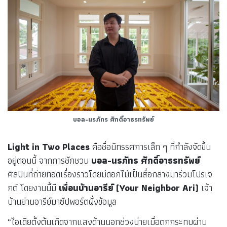
บอล-นรภัทร ศักดิ์อาธรทรัพย์
Light in Two Places
คือชื่อนิทรรศการเล็ก ๆ ที่กำลังจัดขึ้น
อยู่ตอนนี้ จากการชักชวน
บอล-นรภัทร ศักดิ์อาธรทรัพย์
ศิลปินที่ถ่ายทอดเรื่องราวโดยมีดอกไม้เป็นสื่อกลางมาร่วมโปรเจ
กต์ โดยงานนี้มี
เพื่อนบ้านอารีย์ (Your Neighbor Ari)
เจ้า
บ้านย่านอารีย์มาซัปพอร์ตฝั่งข้อมูล
“ไอเดียตั้งต้นเกิดจากแสงด้านนอกช่วงบ่ายเมื่อตกกระทบผ่าน