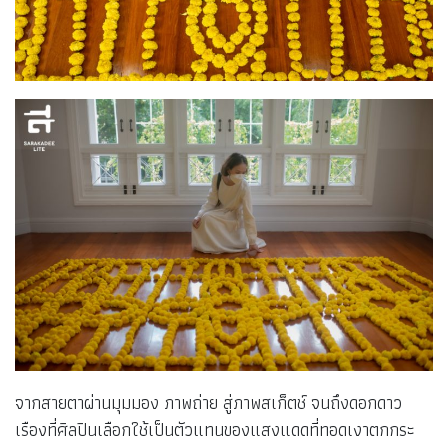
จากสายตาผ่านมุมมอง ภาพถ่าย สู่ภาพสเก็ตช์ จนถึงดอกดาว
เรืองที่ศิลปินเลือกใช้เป็นตัวแทนของแสงแดดที่ทอดเงาตกกระ