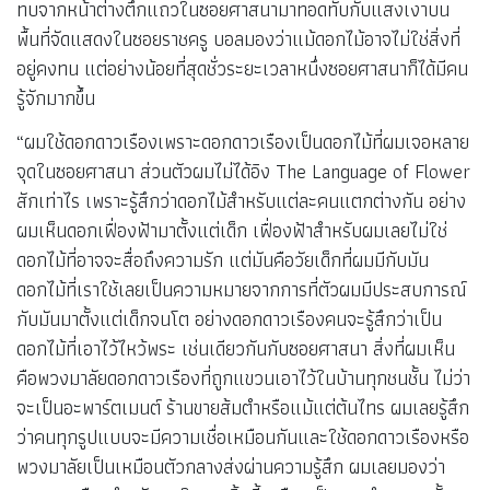
ทบจากหน้าต่างตึกแถวในซอยศาสนามาทอดทับกับแสงเงาบน
พื้นที่จัดแสดงในซอยราชครู บอลมองว่าแม้ดอกไม้อาจไม่ใช่สิ่งที่
อยู่คงทน แต่อย่างน้อยที่สุดชั่วระยะเวลาหนึ่งซอยศาสนาก็ได้มีคน
รู้จักมากขึ้น
“ผมใช้ดอกดาวเรืองเพราะดอกดาวเรืองเป็นดอกไม้ที่ผมเจอหลาย
จุดในซอยศาสนา ส่วนตัวผมไม่ได้อิง The Language of Flower
สักเท่าไร เพราะรู้สึกว่าดอกไม้สำหรับแต่ละคนแตกต่างกัน อย่าง
ผมเห็นดอกเฟื่องฟ้ามาตั้งแต่เด็ก เฟื่องฟ้าสำหรับผมเลยไม่ใช่
ดอกไม้ที่อาจจะสื่อถึงความรัก แต่มันคือวัยเด็กที่ผมมีกับมัน
ดอกไม้ที่เราใช้เลยเป็นความหมายจากการที่ตัวผมมีประสบการณ์
กับมันมาตั้งแต่เด็กจนโต อย่างดอกดาวเรืองคนจะรู้สึกว่าเป็น
ดอกไม้ที่เอาไว้ไหว้พระ เช่นเดียวกันกับซอยศาสนา สิ่งที่ผมเห็น
คือพวงมาลัยดอกดาวเรืองที่ถูกแขวนเอาไว้ในบ้านทุกชนชั้น ไม่ว่า
จะเป็นอะพาร์ตเมนต์ ร้านขายส้มตำหรือแม้แต่ต้นไทร ผมเลยรู้สึก
ว่าคนทุกรูปแบบจะมีความเชื่อเหมือนกันและใช้ดอกดาวเรืองหรือ
พวงมาลัยเป็นเหมือนตัวกลางส่งผ่านความรู้สึก ผมเลยมองว่า