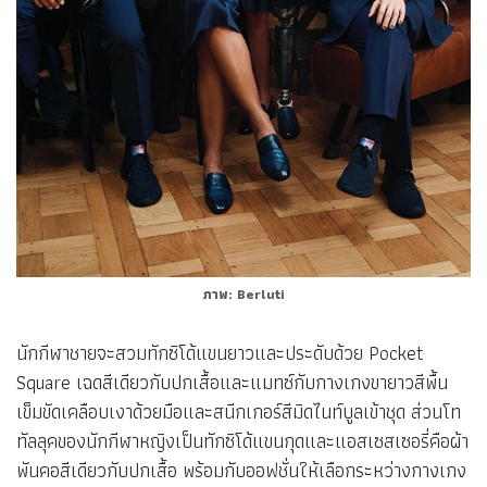
ภาพ: Berluti
นักกีฬาชายจะสวมทักซิโด้แขนยาวและประดับด้วย Pocket
Square เฉดสีเดียวกับปกเสื้อและแมทซ์กับกางเกงขายาวสีพื้น
เข็มขัดเคลือบเงาด้วยมือและสนีกเกอร์สีมิดไนท์บูลเข้าชุด ส่วนโท
ทัลลุคของนักกีฬาหญิงเป็นทักซิโด้แขนกุดและแอสเซสเซอรี่คือผ้า
พันคอสีเดียวกับปกเสื้อ พร้อมกับออฟชั่นให้เลือกระหว่างกางเกง