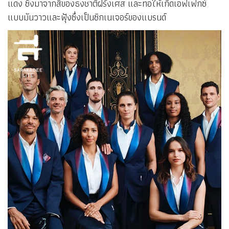
แดง ซึ่งมาจากสีของธงชาติฝรั่งเศส และทอให้เกิดเอฟเฟกซ์
แบบมันวาวและฟุ้งซึ่งเป็นซิกเนเจอร์ของแบรนด์