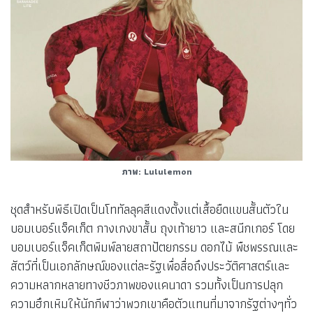
ภาพ: Lululemon
ชุดสำหรับพิธีเปิดเป็นโททัลลุคสีแดงตั้งแต่เสื้อยืดแขนสั้นตัวใน
บอมเบอร์แจ็คเก็ต กางเกงขาสั้น ถุงเท้ายาว และสนีกเกอร์ โดย
บอมเบอร์แจ็คเก็ตพิมพ์ลายสถาปัตยกรรม ดอกไม้ พืชพรรณและ
สัตว์ที่เป็นเอกลักษณ์ของแต่ละรัฐเพื่อสื่อถึงประวัติศาสตร์และ
ความหลากหลายทางชีวภาพของแคนาดา รวมทั้งเป็นการปลุก
ความฮึกเหิมให้นักกีฬาว่าพวกเขาคือตัวแทนที่มาจากรัฐต่างๆทั่ว