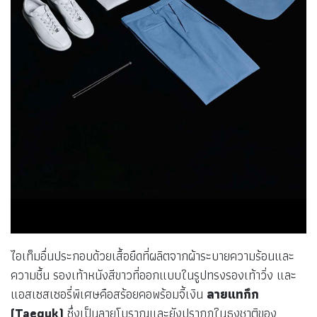
ไอเท็มอื่นประกอบด้วยเสื้อยืดที่ผลิตจากผ้าระบายความร้อนและ
ความชื้น รองเท้าหนังสีขาวที่ออกแบบในรูปทรงรองเท้าวิ่ง และ
แอสเซสเซอรี่พิเศษคือสร้อยคอพร้อมจี้เงิน
ลายแทกึก
(Taeguk)
ซึ่งเป็นลายโบราณและยังปรากฎในธงชาติของ