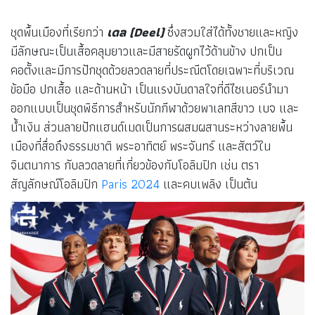
ชุดพื้นเมืองที่เรียกว่า
เดล (Deel)
ซึ่งสวมใส่ได้ทั้งชายและหญิง
มีลักษณะเป็นเสื้อคลุมยาวและมีสายรัดผูกไว้ด้านข้าง ปกเป็น
คอตั้งและมีการปักชุดด้วยลวดลายที่ประณีตโดยเฉพาะที่บริเวณ
ข้อมือ ปกเสื้อ และด้านหน้า เป็นแรงบันดาลใจที่ดีไซเนอร์นำมา
ออกแบบเป็นชุดพิธีการสำหรับนักกีฬาด้วยพาเลทสีขาว เบจ และ
น้ำเงิน ส่วนลายปักแฮนด์เมดเป็นการผสมผสานระหว่างลายพื้น
เมืองที่สื่อถึงธรรมชาติ พระอาทิตย์ พระจันทร์ และสัตว์ใน
จินตนาการ กับลวดลายที่เกี่ยวข้องกับโอลิมปิก เช่น ตรา
สัญลักษณ์โอลิมปิก
Paris 2024
และคบเพลิง เป็นต้น