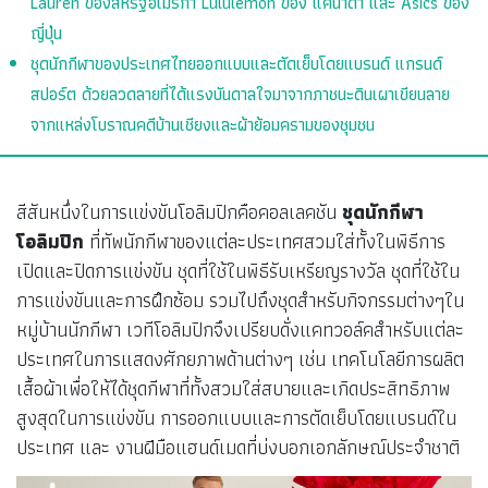
Lauren ของสหรัฐอเมริกา Lululemon ของ แคนาดา และ Asics ของ
ญี่ปุ่น
ชุดนักกีฬาของประเทศไทยออกแบบและตัดเย็บโดยแบรนด์ แกรนด์
สปอร์ต ด้วยลวดลายที่ได้แรงบันดาลใจมาจากภาชนะดินเผาเขียนลาย
จากแหล่งโบราณคดีบ้านเชียงและผ้าย้อมครามของชุมชน
สีสันหนึ่งในการแข่งขันโอลิมปิกคือคอลเลคชัน
ชุดนักกีฬา
โอลิมปิก
ที่ทัพนักกีฬาของแต่ละประเทศสวมใส่ทั้งในพิธีการ
เปิดและปิดการแข่งขัน ชุดที่ใช้ในพิธีรับเหรียญรางวัล ชุดที่ใช้ใน
การแข่งขันและการฝึกซ้อม รวมไปถึงชุดสำหรับกิจกรรมต่างๆใน
หมู่บ้านนักกีฬา เวทีโอลิมปิกจึงเปรียบดั่งแคทวอล์คสำหรับแต่ละ
ประเทศในการแสดงศักยภาพด้านต่างๆ เช่น เทคโนโลยีการผลิต
เสื้อผ้าเพื่อให้ได้ชุดกีฬาที่ทั้งสวมใส่สบายและเกิดประสิทธิภาพ
สูงสุดในการแข่งขัน การออกแบบและการตัดเย็บโดยแบรนด์ใน
ประเทศ และ งานฝีมือแฮนด์เมดที่บ่งบอกเอกลักษณ์ประจำชาติ