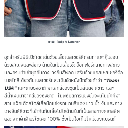
ภาพ: Ralph Lauren
ชุดสำหรับพิธีเปิดโดดเด่นด้วยเสื้อเบลเซอร์สีกรมท่าและกุ๊นขอบ
ด้วยสีแดงและสีขาว ด้านในเป็นเสื้อเชิ้ตอ็อกฟอร์ดลายทางสีขาว
และกรมท่าเข้าชุดกับกางเกงยีนส์ฟอก เสริมด้วยแอสเซสเซอรี่คือ
เนคไทสีเดียวกับเบลเซอร์และเช็มขัดหนังปักด้วยคำว่า
“Team
USA”
และลายธงชาติ พาเลทสีของชุดเป็นสีแดง สีขาว และ
สีน้ำเงินมาจากสีของธงชาติ ในพิธีปิดการแข่งขันจะเห็นนักกีฬา
สวมแจ็กเก็ตสไตล์เสื้อนักแข่งรถแถบสีแดง ขาว น้ำเงินและกาง
เกงยีนส์สีขาวที่เข้ากันกับเสื้อโปโลด้านในที่เป็นลายทางคลาสสิค
ผลิตจากผ้าฝ้ายรีไซเคิล 100% ซึ่งเป็นไอเท็มใหม่ของแบรนด์