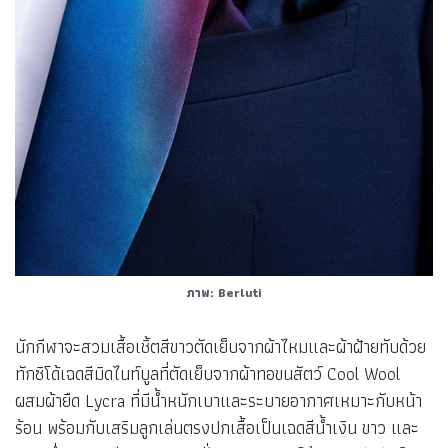
ภาพ: Berluti
นักกีฬาจะสวมเสื้อเชิ้ตสีขาวตัดเย็บจากผ้าไหมและผ้าฝ้ายทับด้วย
ทักซิโด้เฉดสีมิดไนท์บูลที่ตัดเย็บจากผ้าทอขนสัตว์ Cool Wool
ผสมผ้ายืด Lycra ที่มีน้ำหนักเบาและระบายอากาศเหมาะกับหน้า
ร้อน พร้อมกับเสริมลูกเล่นตรงปกเสื้อเป็นเฉดสีน้ำเงิน ขาว และ