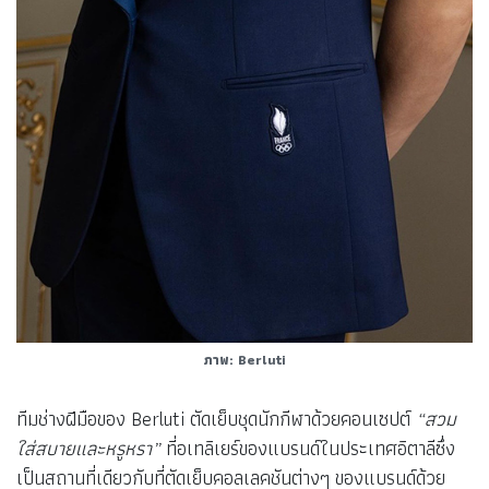
ภาพ: Berluti
ทีมช่างฝีมือของ Berluti ตัดเย็บชุดนักกีฬาด้วยคอนเซปต์
“สวม
ใส่สบายและหรูหรา”
ที่อเทลิเยร์ของแบรนด์ในประเทศอิตาลีซึ่ง
เป็นสถานที่เดียวกับที่ตัดเย็บคอลเลคชันต่างๆ ของแบรนด์ด้วย