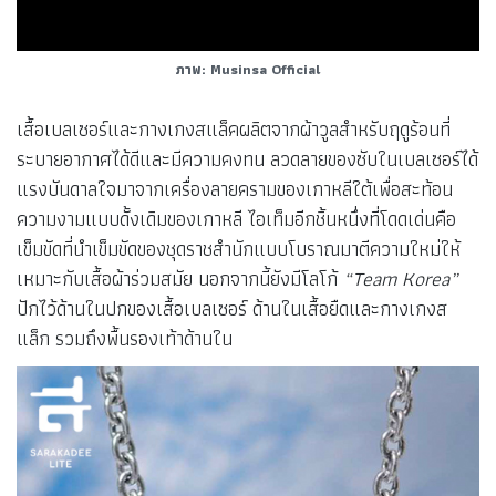
ภาพ: Musinsa Official
เสื้อเบลเซอร์และกางเกงสแล็คผลิตจากผ้าวูลสำหรับฤดูร้อนที่
ระบายอากาศได้ดีและมีความคงทน ลวดลายของซับในเบลเซอร์ได้
แรงบันดาลใจมาจากเครื่องลายครามของเกาหลีใต้เพื่อสะท้อน
ความงามแบบดั้งเดิมของเกาหลี ไอเท็มอีกชิ้นหนึ่งที่โดดเด่นคือ
เข็มขัดที่นำเข็มขัดของชุดราชสำนักแบบโบราณมาตีความใหม่ให้
เหมาะกับเสื้อผ้าร่วมสมัย นอกจากนี้ยังมีโลโก้
“Team Korea”
ปักไว้ด้านในปกของเสื้อเบลเซอร์ ด้านในเสื้อยืดและกางเกงส
แล็ก รวมถึงพื้นรองเท้าด้านใน