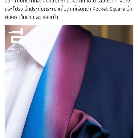
ออกแบบทั้งโททัลลุคให้แมทช์กันตั้งแต่ทักซิโด้ เสื้อเชิ้ต กางเกง
กระโปรง ผ้าประดับกระเป๋าเสื้อสูทที่เรียกว่า Pocket Square ผ้า
พันคอ เข็มขัด และ รองเท้า