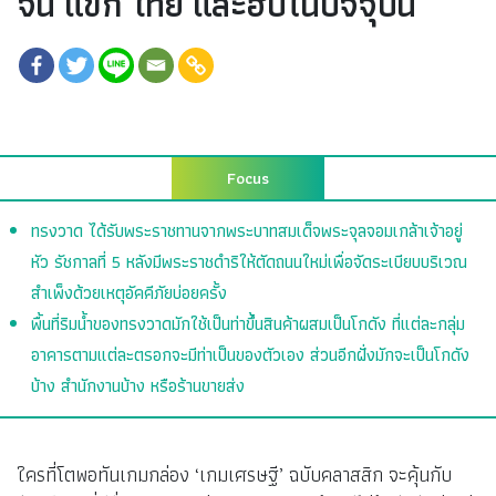
จีน แขก ไทย และฮิปในปัจจุบัน
Focus
ทรงวาด ได้รับพระราชทานจากพระบาทสมเด็จพระจุลจอมเกล้าเจ้าอยู่
หัว รัชกาลที่ 5 หลังมีพระราชดำริให้ตัดถนนใหม่เพื่อจัดระเบียบบริเวณ
สำเพ็งด้วยเหตุอัคคีภัยบ่อยครั้ง
พื้นที่ริมน้ำของทรงวาดมักใช้เป็นท่าขึ้นสินค้าผสมเป็นโกดัง ที่แต่ละกลุ่ม
อาคารตามแต่ละตรอกจะมีท่าเป็นของตัวเอง ส่วนอีกฝั่งมักจะเป็นโกดัง
บ้าง สำนักงานบ้าง หรือร้านขายส่ง
ใครที่โตพอทันเกมกล่อง ‘เกมเศรษฐี’ ฉบับคลาสสิก จะคุ้นกับ