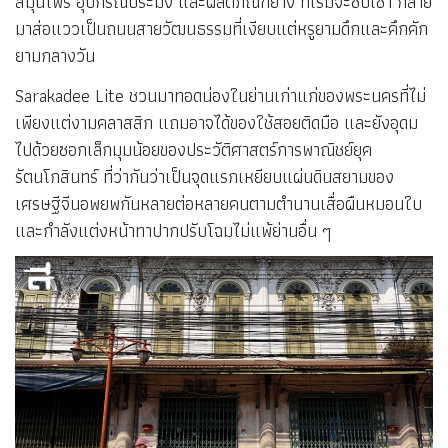
สมุนไพร อุปกรณ์ประมง และผลิตภัณฑ์ยาง ที่เริ่มจะซบเซา กลาย
มาส่อแววเป็นถนนสายวัฒนธรรมที่เงียบแต่หรูยามดึกและคึกคัก
ยามกลางวัน
Sarakadee Lite ชวนมาทอดน่องในย่านเก่าแก่ของพระนครที่ไม่
เพียงแต่งามคลาสสิก แถมอาจได้ของใช้สอยติดมือ และยังอุดม
ไปด้วยซอกเล็กมุมน้อยของประวัติศาสตร์การพาณิชย์ยุค
รัตนโกสินทร์ ที่ว่ากันว่าเป็นจุดแรกเหยียบแผ่นดินสยามของ
เศรษฐีจีนอพยพกันหลายต่อหลายคนตามตำนานเสื่อผืนหมอนใบ
และกำลังแต่งหน้าทาปากปรับโฉมไม่แพ้ย่านอื่น ๆ