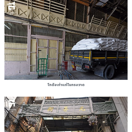
โกดังเก่าแก่ในทรงวาด