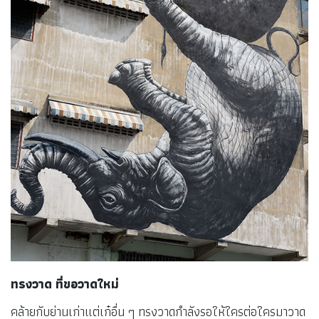
ทรงวาด ที่ขอวาดใหม่
คล้ายกับย่านเก่าแต่เก๋อื่น ๆ ทรงวาดกำลังรอให้ใครต่อใครมาวาด