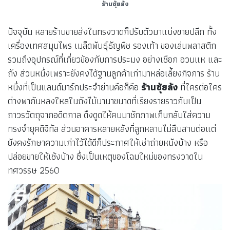
ร้านซุ้ยล้ง
ปัจจุบัน หลายร้านขายส่งในทรงวาดก็ปรับตัวมาแบ่งขายปลีก ทั้ง
เครื่องเทศสมุนไพร เมล็ดพันธุ์ธัญพืช รองเท้า ของเล่นพลาสติก
รวมถึงอุปกรณ์ที่เกี่ยวข้องกับการประมง อย่างเชือก อวนแห และ
ถัง ส่วนหนึ่งเพราะยังคงได้ฐานลูกค้าเก่ามาหล่อเลี้ยงกิจการ ร้าน
หนึ่งที่เป็นแลนด์มาร์กประจำย่านคือก็คือ
ร้านซุ้ยล้ง
ที่ใครต่อใคร
ต่างพากันหลงใหลในถังไม้นานาขนาดที่เรียงรายราวกับเป็น
ถาวรวัตถุจากอดีตกาล ดึงดูดให้คนมาชักภาพเก็บกลับใส่ความ
ทรงจำยุคดิจิทัล ส่วนอาคารหลายหลังที่ลูกหลานไม่สืบสานต่อแต่
ยังคงรักษาความเก่าไว้ได้ดีก็ประกาศให้เช่าถ่ายหนังบ้าง หรือ
ปล่อยขายให้เซ้งบ้าง ซึ่งเป็นเหตุของโฉมใหม่ของทรงวาดใน
ทศวรรษ 2560