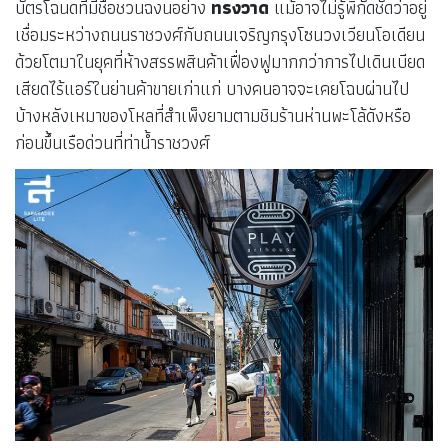
บัตรโฉนดที่มีชื่อชวนฉงนอย่าง
ทรงวาด
แม้อาจไม่รู้พิกัดชัดว่าอยู่
เชื่อมระหว่างถนนราชวงศ์กับถนนเจริญกรุงโซนวงเวียนโอเดียน
ด้วยโตมาในยุคที่ห้างสรรพสินค้าเฟื่องฟูมากกว่าการไปเดินเบียด
เสียดไร้แอร์ในย่านค้าขายเก่าแก่ บางคนอาจจะเคยโฉบผ่านไป
บ้างหลังเหมาของโหลที่สำเพ็งยามตามชิมร้านห่านพะโล้ดังหรือ
ก่อนขึ้นเรือด่วนที่ท่าน้ำราชวงศ์