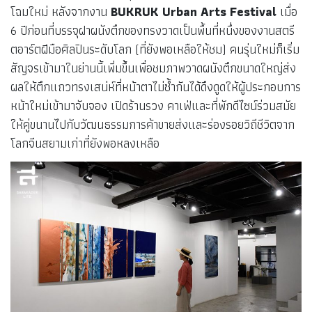
โฉมใหม่ หลังจากงาน
BUKRUK Urban Arts Festival
เมื่อ
6 ปีก่อนที่บรรจุฝาผนังตึกของทรงวาดเป็นพื้นที่หนึ่งของงานสตรี
ตอาร์ตฝีมือศิลปินระดับโลก (ที่ยังพอเหลือให้ชม) คนรุ่นใหม่ก็เริ่ม
สัญจรเข้ามาในย่านนี้เพิ่มขึ้นเพื่อชมภาพวาดผนังตึกขนาดใหญ่ส่ง
ผลให้ตึกแถวทรงเสน่ห์ที่หน้าตาไม่ซ้ำกันได้ดึงดูดให้ผู้ประกอบการ
หน้าใหม่เข้ามาจับจอง เปิดร้านรวง คาเฟ่และที่พักดีไซน์ร่วมสมัย
ให้คู่ขนานไปกับวัฒนธรรมการค้าขายส่งและร่องรอยวิถีชีวิตจาก
โลกจีนสยามเก่าที่ยังพอหลงเหลือ