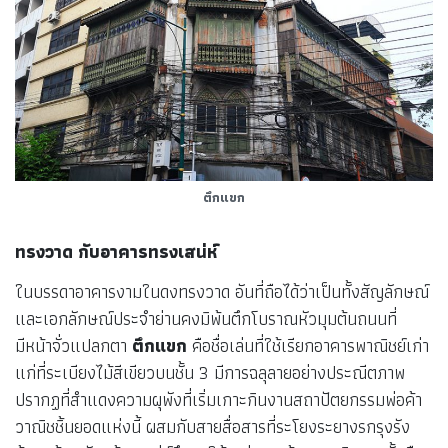
ตึกแขก
ทรงวาด กับอาคารทรงเสน่ห์
ในบรรดาอาคารงามในดงทรงวาด อันที่ถือได้ว่าเป็นทั้งสัญลักษณ์
และเอกลักษณ์ประจำย่านคงมิพ้นตึกโบราณหัวมุมต้นถนนที่
มีหน้าจั่วแปลกตา
ตึกแขก
คือชื่อเล่นที่ใช้เรียกอาคารพาณิชย์เก่า
แก่ที่ระเบียงไม้สีเขียวบนชั้น 3 มีการฉลุลายอย่างประณีตภาพ
ปรากฏที่สำแดงความผุพังที่เริ่มเกาะกินงานสถาปัตยกรรมพ่อค้า
วาณิชชิ้นยอดแห่งนี้ ผสมกับสายสื่อสารที่ระโยงระยางรกรุงรัง