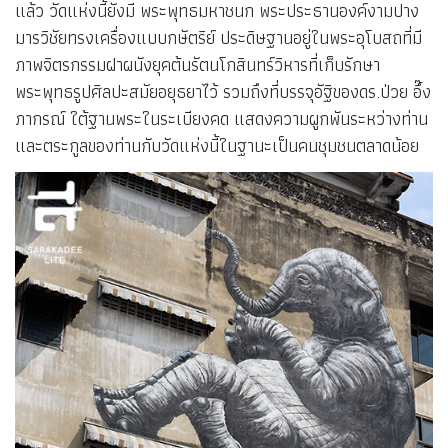
แล้ว วัดแห่งนี้ยังมี พระพุทธมหาชนก พระประธานองค์งามปาง
มารวิชัยทรงเครื่องแบบกษัตริย์ ประดิษฐานอยู่ในพระอุโบสถที่มี
ภาพจิตรกรรมฝาผนังยุคต้นรัตนโกสินทร์วิหารที่เก็บรักษา
พระพุทธรูปศิลปะสมัยอยุธยาไว้ รวมถึงที่บรรจุอัฐิของดร.ป่วย อึ๊ง
ภากรณ์ ใต้ฐานพระในระเบียงคด แสดงความผูกพันระหว่างท่าน
และตระกูลของท่านกับวัดแห่งนี้ในฐานะเป็นคนชุมชนตลาดน้อย