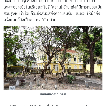
ตั้งอยู่ในย่านชุมชนจีนแถบนี้ แต่ครั้นเมื่อได้เข้ามาด้านใน โดย
เฉพาะอย่างยิ่งในบริเวณกุโบร์ (สุสาน) ด้านหลังที่มีการถมจนเป็น
สวนสูงหนีน้ำท่วมก็จะยิ่งสัมผัสถึงความร่มรื่น และชวนให้นึกถึง
ครั้งแถบนี้ยังเป็นสวนผลไม้มาก่อน
มัสยิดหลวงโกชาอิศ