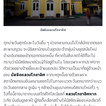
มัสยิดหลวงโกชาอิศ
ทุกบ่ายวันศุกร์และในวันอื่น ๆ ช่วงกลางถนนไม่ใกล้นักจากตรอก
สะพานญวน จะมีอิสลามิกชนในชุดประจำกลุ่มบ้างชุดสมัยใหม่
บ้างเดินทยอยเข้าตรอกตรอกหนึ่ง ที่หากไม่สังเกตให้ดีก็จะไม่
ทราบว่ามีมัสยิดขนาดร่วม2ไร่อยู่ด้านใน โดยเฉพาะหากปราศจาก
ตัวช่วยอย่างป้ายชื่อและป้ายบอกประวัติความเป็นมาที่อยู่ด้านหน้า
ของ
มัสยิดหลวงโกชาอิศ
หากเหตุหนึ่งอาจด้วยเพราะ
สถาปัตยกรรมอันงดงามออกไปในทางแนวตะวันตกมากกว่าแนว
ตะวันออกกลาง ดูเผิน ๆ คล้ายบ้านขุนนางคหบดีสยามใหม่ทั่ว ๆ
ไปทั้งนี้อาจมาจากแบบสไตล์โคโลเนียลที่
หลวงโกชาอิศหาก
(เกิด บินอับดุลลาห์) ผู้ก่อตั้งเลือกสร้างให้มัสยิดเพียงแห่งเดียวที่