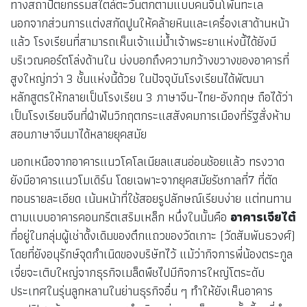
ทางสถาปัตยกรรมสไตล์ตะวันตกตามแบบคนจีนโพ้นทะเล
นอกจากส่วนการแต่งสกัดปูนให้คล้ายหินและเครื่องเสาด้านหน้า
แล้ว โรงเรียนที่สามารถเห็นเจ้าแม่น้ำเจ้าพระยาแห่งนี้ได้ยังมี
บริเวณคอร์ตโล่งด้านใน บ่งบอกถึงความกว้างขวางของอาคารที่
สูงใหญ่กว่า 3 ชั้นแห่งนี้ด้วย ในปัจจุบันโรงเรียนได้พัฒนา
หลักสูตรให้กลายเป็นโรงเรียน 3 ภาษาจีน-ไทย-อังกฤษ ถือได้ว่า
เป็นโรงเรียนจีนที่ฝ่าฟันวิกฤตกระแสสังคมการเมืองที่รัฐสั่งห้าม
สอนภาษาจีนมาได้หลายยุคสมัย
นอกเหนือจากอาคารแนวโคโลเนียลแสนอ่อนช้อยแล้ว ทรงวาด
ยังมีอาคารแนวโมเดิร์น โดยเฉพาะจากยุคสมัยรัชกาลที่7 ที่ตัด
ทอนรายละเอียด เน้นหน้าที่ใช้สอยรูปลักษณ์เรียบง่าย แต่ทนทาน
ตามแบบอาคารคอนกรีตเสริมเหล็ก หนึ่งในนั้นคือ
อาคารเจียไต๋
ที่อยู่ในกลุ่มผู้เช่าดั้งเดิมของตึกแถวของวัดเกาะ (วัดสัมพันธวงศ์)
โดยที่ยังอนุรักษ์จุดกำเนิดของบริษัทไว้ แม้ว่ากิจการพี่น้องตระกูล
เจี่ยจะเติบใหญ่จากธุรกิจเมล็ดพืชไปมีกิจการใหญ่โตระดับ
ประเทศในรุ่นลูกหลานในย่านธุรกิจอื่น ๆ ทำให้ยังเห็นอาคาร