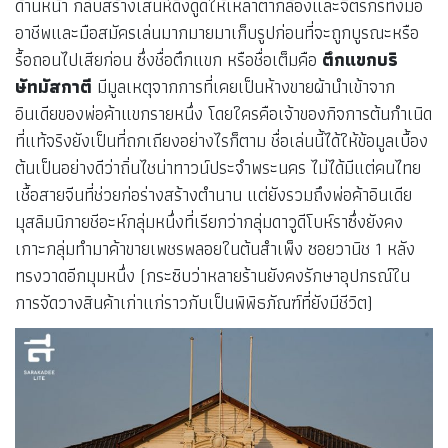
ด้านหน้า กลับสร้างเสน่ห์ดึงดูดให้เหล่าตากล้องและจิตรกรทั้งมือ
อาชีพและมือสมัครเล่นมากมายมาเก็บรูปก่อนที่จะถูกบูรณะหรือ
รื้อถอนไปเสียก่อน ซึ่งชื่อตึกแขก หรือชื่อเต็มคือ
ตึกแขกบริ
ษัทมัสกาตี
มีมูลเหตุจากการที่เคยเป็นห้างขายผ้านำเข้าจาก
อินเดียของพ่อค้าแขกรายหนึ่ง โดยใครคือเจ้าของกิจการต้นกำเนิด
ที่แท้จริงยังเป็นที่ถกเถียงอย่างไรก็ตาม ชื่อเล่นนี้ได้ให้ข้อมูลเบื้อง
ต้นเป็นอย่างดีว่าถิ่นไชน่าทาวน์ประจำพระนคร ไม่ได้มีแต่คนไทย
เชื้อสายจีนที่ช่วยก่อร่างสร้างตำนาน แต่ยังรวมถึงพ่อค้าอินเดีย
มุสลิมนิกายชีอะห์กลุ่มหนึ่งที่เรียกว่ากลุ่มดาวูดีโบห์ราซึ่งยังคง
เกาะกลุ่มทำมาค้าขายเพชรพลอยในต้นสำเพ็ง ซอยวานิช 1 หลัง
ทรงวาดอีกมุมหนึ่ง (กระซิบว่าหลายร้านยังคงรักษาอุปกรณ์ใน
การจัดวางสินค้าเก่าแก่ราวกับเป็นพิพิธภัณฑ์ที่ยังมีชีวิต)