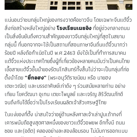
แน่นอนว่าชนกลุ่มใหญ่ของทรงวาดคือชาวจีน โดยเฉพาะจีนแต้จิ๋ว
สิ่งก่อสร้างหลังใหญ่อย่าง
โรงเรียนเผยอิง
ที่อยู่ช่วงกลางถนน
เป็นสิ่งยืนยันถึงความสำคัญของชาวจีนกลุ่มใหญ่ที่สุดในสยาม
กลุ่มนี้ ที่นอกจากจะใช้เป็นสถานที่สอนภาษาจีนถิ่นแต้จิ๋วมากว่า
ร้อยปี หลังถือกำเนิดในปี พ.ศ.2463 ยังใช้เป็นที่ทำการสมาคม
แต้จิ๋วแห่งประเทศไทยซึ่งผู้ที่เกี่ยวข้องหลายคนนับว่าเป็นคนไทย
เชื้อสายแต้จิ๋วชั้นนำของรัตนโกสินทร์ทั้งสิ้นไม่ว่าจะเป็นกลุ่มที่ก่อ
ตั้งนำโดย
“ยี่กอฮง”
(พระอนุวัติราชนิยม หรือ นายฮง
เตชะวณิช) และบรรดาศิษย์เก่าดัง ๆ ร่วมสมัยหลายท่าน อย่าง
เทียม โชควัฒนา อุเทน เตชะไพบูลย์ และเจริญ สิริวัฒนภักดี
จนถึงกับได้ชื่อว่าเป็นโรงเรียนผลิตเจ้าสัวเศรษฐีไทย
ในแง่ของที่ตั้ง น่าสนใจว่าอยู่ด้านหลังศาลเจ้าเล่าปูนเถ้ากงที่
เคารพนับถือสูงสุดศาลหนึ่งของชาวแต้จิ๋วอพยพ อีกทั้งมี ถนน
ซอย และ(อดีต) คลองอย่างละสองล้อมรอบ ไม่นับการออกแบบ