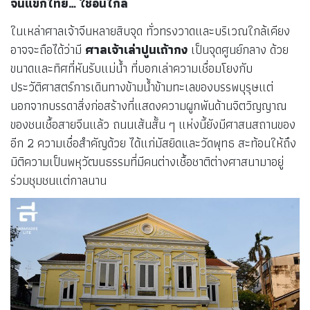
จีนแขกไทย… ใช่อื่นไกล
ในเหล่าศาลเจ้าจีนหลายสิบจุด ทั่วทรงวาดและบริเวณใกล้เคียง
อาจจะถือได้ว่ามี
ศาลเจ้าเล่าปูนเถ้ากง
เป็นจุดศูนย์กลาง ด้วย
ขนาดและทิศที่หันรับแม่น้ำ ที่บอกเล่าความเชื่อมโยงกับ
ประวัติศาสตร์การเดินทางข้ามน้ำข้ามทะเลของบรรพบุรุษแต่
นอกจากบรรดาสิ่งก่อสร้างที่แสดงความผูกพันด้านจิตวิญญาณ
ของชนเชื้อสายจีนแล้ว ถนนเส้นสั้น ๆ แห่งนี้ยังมีศาสนสถานของ
อีก 2 ความเชื่อสำคัญด้วย ได้แก่มัสยิดและวัดพุทธ สะท้อนให้ถึง
มิติความเป็นพหุวัฒนธรรมที่มีคนต่างเชื้อชาติต่างศาสนามาอยู่
ร่วมชุมชนแต่กาลนาน