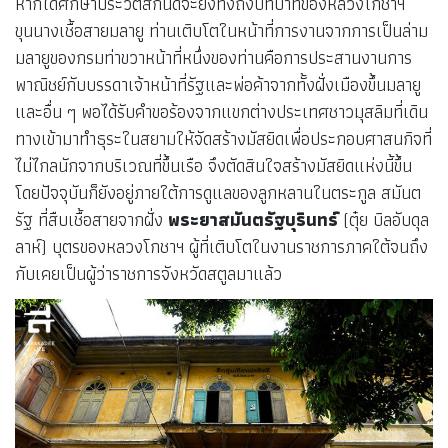
หากได้ศึกษาประวัติสักนิดจะยิ่งทึ่งถึงบทบาทของหลวงโกชาฯ
ขุนนางเชื้อสายมลายู ท่านเติบโตในหน้าที่การงานจากการเป็นล่าม
มลายูของกรมท่าขวาหน้าที่หนึ่งของท่านคือการประสานงานการ
พาณิชย์กับบรรดาเจ้าหน้าที่รัฐและพ่อค้าจากทั้งฝั่งเมืองขึ้นมลายู
และอื่น ๆ พอได้รับคำขอร้องจากแขกต่างประเทศชาวมุสลิมที่เดิน
ทางเข้ามาทำธุระในสยามให้จัดสร้างมัสยิดเพื่อประกอบศาสนกิจที่
ไม่ไกลนักจากบริเวณที่ขึ้นเรือ จึงตัดสินใจสร้างมัสยิดแห่งนี้ขึ้น
โดยปัจจุบันก็ยังอยู่ภายใต้การดูแลของลูกหลานในตระกูล สมันต
รัฐ ที่สืบเชื้อสายจากฝั่ง
พระยาสมันตรัฐบุรินทร์
(ตุ๋ย บิลอับดุล
ลาห์) บุตรของหลวงโกชาฯ ผู้ที่เติบโตในงานราชการภาคใต้จนถึง
กับเคยเป็นผู้ว่าราชการจังหวัดสตูลมาแล้ว