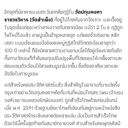
อีกจุดที่มีอาคารแบบตะวันตกคือกุฏิใน
วัดปทุมคงคา
ราชวรวิหาร (วัดสำเพ็ง)
ที่อยู่ไม่ไกลกันจากวัดเกาะ และตั้งอยู่
ในจุดเชื่อมต่อระหว่างทรงวาดกับตลาดน้อย แม้ว่า 2 ใน 6 กุฏิถูก
ไฟไหม้ไปแล้ว ลายปูนปั้นชำรุดหลายจุด แต่ยอดจั่วเชิงชาย สลัก
เสลา แบบเรือนขนมปังขิงของหมู่กุฏิสไตล์วิกตอเรียนอายุกว่า
100 ปี เหล่านี้ ก็ยังมิคลายความงามยามเมื่อได้อยู่เรียงรายกันอีก
ทั้งทางวัดเองก็กำลังลงทุนปรับปรุงพื้นที่โดยรอบให้เกลี้ยงตาและ
ซ่อมแซมตัวเรือนให้สวยสมบูรณ์มากขึ้น ซึ่งต้องอาศัยเวลาและ
ปัจจัยในการบูรณะ
แต่สำหรับคอประวัติศาสตร์แล้ว สิ่งสำคัญในอารามที่มาแต่ครั้ง
กรุงเก่าอย่างวัดปทุมคงคาฯคือที่แท่นที่หม่อมไกรสร (พระเจ้าบรม
วงศ์เธอ กรมหลวงรักษ์รณเรศ) ถูกสำเร็จโทษด้วยท่อนจันทน์
เมื่อ พ.ศ. 2391 ด้วยฐานข้อหาโทษที่เขียนกันอยู่ตามหน้าหนังสือ
ประวัติศาสตร์กระซิบหลายต่อหลายเล่ม นับเป็นการสำเร็จโทษ
ด้วยวิธีนี้ครั้งสุดท้ายกับสมาชิกราชวงศ์ ส่วนสำหรับคอพุทธศิลป์