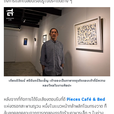
ถึงการแลกเปลี่ยนเรียนรู้ในประเด็นต่าง ๆ
เกียรติวัฒน์ ศรีจันทร์วันเพ็ญ
เจ้าของเป็นทายาทธุรกิจรองเท้าที่มีความ
หลงใหลในงานศิลปะ
หลังจากที่กิจการได้รับเสียงตอบรับที่ดี
Pieces Café & Bed
แห่งตรอกสะพานญวน หนึ่งในแนวหน้ากล้าพลิกโฉมทรงวาด ก็
ล้มลุกคลุกคลานจากการทดลองธุรกิจร้านอาหารเล็ก ๆ ในช่วง