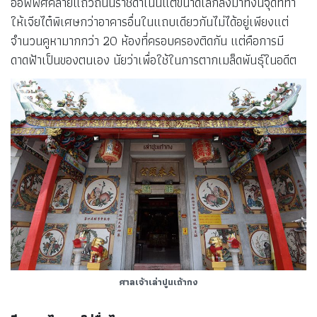
ออฟฟิศคล้ายแถวถนนราชดำเนินแต่ขนาดเล็กลงมาทั้งนี้จุดที่ทำ
ให้เจียไต๋พิเศษกว่าอาคารอื่นในแถบเดียวกันไม่ได้อยู่เพียงแต่
จำนวนคูหามากกว่า 20 ห้องที่ครอบครองติดกัน แต่คือการมี
ดาดฟ้าเป็นของตนเอง นัยว่าเพื่อใช้ในการตากเมล็ดพันธุ์ในอดีต
ศาลเจ้าเล่าปูนเถ้ากง