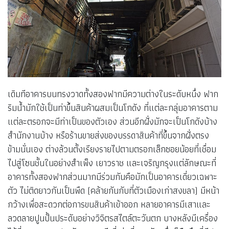
เดิมทีอาคารบนทรงวาดทั้งสองฟากมีความต่างในระดับหนึ่ง ฟาก
ริมน้ำมักใช้เป็นท่าขึ้นสินค้าผสมเป็นโกดัง ที่แต่ละกลุ่มอาคารตาม
แต่ละตรอกจะมีท่าเป็นของตัวเอง ส่วนอีกฝั่งมักจะเป็นโกดังบ้าง
สำนักงานบ้าง หรือร้านขายส่งของบรรดาสินค้าที่ขึ้นจากฝั่งตรง
ข้ามนั่นเอง ต่างล้วนตั้งเรียงรายไปตามตรอกเล็กซอยน้อยที่เชื่อม
ไปสู่โซนชั้นในอย่างสำเพ็ง เยาวราช และเจริญกรุงแต่ลักษณะที่
อาคารทั้งสองฟากส่วนมากมีร่วมกันคือมักเป็นอาคารเดี่ยวเฉพาะ
ตัว ไม่ติดยาวกันเป็นพืด (คล้ายกันกับที่ตัวเมืองเก่าสงขลา) มีหน้า
กว้างเพื่อสะดวกต่อการขนสินค้าเข้าออก หลายอาคารมีเสาและ
ลวดลายปูนปั้นประดับอย่างวิจิตรสไตล์ตะวันตก บางหลังมีเครื่อง