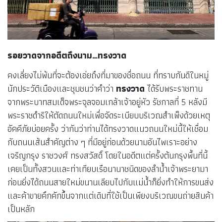
รอยวาดจากอดีตถึงนาม…ทรงวาด
คงเลี่ยงไม่พ้นที่จะต้องเอ่ยถึงที่มาของชื่อถนน ที่ทราบกันดีในหมู่
นักประวัติเมืองและชุมชนว่าคำว่า
ทรงวาด
ได้รับพระราชทาน
จากพระบาทสมเด็จพระจุลจอมเกล้าเจ้าอยู่หัว รัชกาลที่ 5 หลังมี
พระราชดำริให้ตัดถนนใหม่เพื่อจัดระเบียบบริเวณสำเพ็งด้วยเหตุ
อัคคีภัยบ่อยครั้ง ว่ากันว่าท่านได้ทรงวาดแนวถนนใหม่นี้ให้เชื่อม
กับถนนเส้นสำคัญต่าง ๆ ที่มีอยู่ก่อนด้วยนามอันไพเราะอย่าง
เจริญกรุง ราชวงศ์ ทรงสวัสดิ์ โดยในอดีตแต่ครั้งต้นกรุงพื้นที่นี้
เคยเป็นทั้งสวนและท่าเทียบเรือนานาชนิดของลำน้ำเจ้าพระยามา
ก่อนยิ่งได้ถนนสายใหม่ขนานเลียบไปกับแม่น้ำก็ยิ่งทำให้การขนส่ง
และค้าขายคึกคักขึ้นจากแต่เดิมที่ใช้เป็นเพียงบริเวณขนถ่ายสินค้า
เป็นหลัก