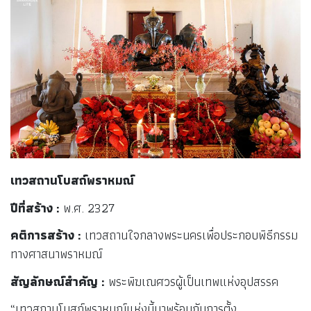
เทวสถานโบสถ์พราหมณ์
ปีที่สร้าง
:
พ.ศ. 2327
คติการสร้าง
:
เทวสถานใจกลางพระนครเพื่อประกอบพิธีกรรม
ทางศาสนาพราหมณ์
สัญลักษณ์สำคัญ
:
พระพิฆเณศวรผู้เป็นเทพแห่งอุปสรรค
“เทวสถานโบสถ์พราหมณ์แห่งนี้มาพร้อมกับการตั้ง