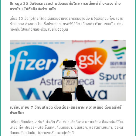
ปักหมุด 30 วัดจิตรกรรมฝาผนังสวยทั่วไทย ครบตั้งแต่ช่างหลวง ช่าง
ชาวบ้าน ไปถึงศิลปะร่วมสมัย
เที่ยว 30 วัดทั่วไทยที่โดดเด่นด้วยงานจิตรกรรมฝาผนัง มีให้เลือกชมทั้งผลงาน
ช่างหลวง ช่างชาวบ้าน ซึ่งล้วนสอดแทรกวิถีชีวิต เรื่องเล่า ตำนานของในแต่ละ
ท้องถิ่นไปจนถึงศิลปะร่วมสมัยในปัจจุบัน
เปรียบเทียบ 7 วัคซีนโควิด ตั้งแต่ประสิทธิภาพ ความเสี่ยง ถึงผลลัพธ์
ข้างเคียง
เปรียบเทียบชัดๆ 7 วัคซีนโควิด ตั้งแต่ประสิทธิภาพ ความเสี่ยง ถึงผลลัพธ์ข้าง
เคียง ทั้งไฟเซอร์-ไบโอเอ็นเทค, โมเดอร์นา, ซิโนแวค, แอสตราเซเนกา, จอห์น
สันแอนด์จอห์นสัน, โนวาแวกซ์ และสปุตนิกวี