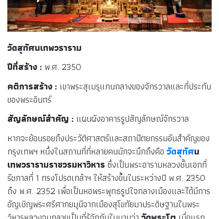
วัดสุทัศนเทพวราราม
ปีที่สร้าง :
พ.ศ. 2350
คติการสร้าง
:
เขาพระสุเมรุแกนกลางของจักรวาลและที่ประทับ
ของพระอินทร์
สัญลักษณ์สำคัญ
:
แผนผังอาคารรูปสัญลักษณ์จักรวาล
หากจะย้อนรอยถึงประวัติศาสตร์และสถาปัตยกรรมอันสำคัญของ
กรุงเทพฯ หนึ่งในสถานที่ที่หลายคนมักจะนึกถึงคือ
วัดสุทัศ
น
เทพวรารามราชวรมหาวิหาร
ซึ่งเป็นพระอารามหลวงชั้นเอกที่
รัชกาลที่ 1 ทรงโปรดเกล้าฯ ให้สร้างขึ้นในระหว่างปี พ.ศ. 2350
ถึง พ.ศ. 2352 เพื่อเป็นหอพระพุทธรูปใจกลางเมืองและได้มีการ
อัญเชิญพระศรีศากยมุนีจากเมืองสุโขทัยมาประดิษฐานในพระ
วิหารหลวงจนกลายเป็นที่รู้จักกันในนามว่า
วัดพระโต
เมื่อแรก