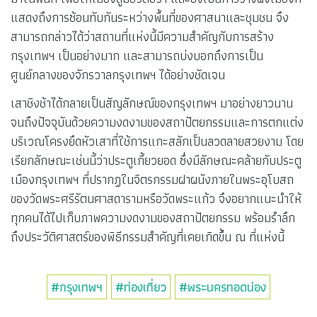
แสดงถึงการซ้อนทับกันระหว่างพื้นที่ของศาสนาและชุมชน จึง
สามารถกล่าวได้ว่าสถานที่แห่งนี้มีความสำคัญกับการสร้าง
กรุงเทพฯ เป็นอย่างมาก และสามารถบ่งบอกถึงการเป็น
ศูนย์กลางของจักรวาลกรุงเทพฯ ได้อย่างชัดเจน
เสาชิงช้าได้กลายเป็นสัญลักษณ์ของกรุงเทพฯ มาอย่างยาวนาน
จนถึงปัจจุบันด้วยความงดงามของสถาปัตยกรรมและการตกแต่ง
บริเวณโครงยึดหัวเสาที่ใช้การแกะสลักเป็นลวดลายสวยงาม โดย
เรียกลักษณะเช่นนี้ว่าประตูเกี้ยวยอด ซึ่งมีลักษณะคล้ายกับประตู
เมืองกรุงเทพฯ ที่ปรากฏในจิตรกรรมฝาผนังภายในพระอุโบสถ
ของวัดพระศรีรัตนศาสดารามหรือวัดพระแก้ว จึงอยากแนะนำให้
ทุกคนได้ไปเก็บภาพความงดงามของสถาปัตยกรรม พร้อมรำลึก
ถึงประวัติศาสตร์ของพิธีกรรมสำคัญที่เคยเกิดขึ้น ณ ที่แห่งนี้
#กรุงเทพฯ
#ท่องเที่ยว
#พระนครทอดน่อง