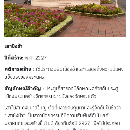
เสาชิงช้า
ปีที่สร้าง
:
พ.ศ. 2327
คติการสร้าง
:
ใช้ประกอบพิธีโล้ชิงช้าและแสดงถึงความมั่นคง
แข็งแรงของพระนคร
สัญลักษณ์สำคัญ
:
ประตูเกี้ยวยอดมีลักษณะคล้ายกับประตู
เมืองพระนครในจิตรกรรมฝาผนังของวัดพระแก้ว
เสาไม้สีแดงขนาดใหญ่หรือที่หลายคนคุ้นตาและรู้จักกันในชื่อว่า
“เสาชิงช้า” เป็นสถาปัตยกรรมที่มีความสัมพันธ์กับโบสถ์
พราหมณ์และสร้างขึ้นในปีเดียวกันคือปี 2327 เพื่อใช้ประกอบ