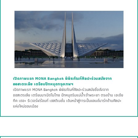
เปิดภาพแรก MONA Bangkok พิพิธภัณฑ์ศิลปะร่วมสมัยจาก
ออสเตรเลีย เตรียมปักหมุดกรุงเทพฯ
เปิดภาพแรก MONA Bangkok พิพิธภัณฑ์ศิลปะร่วมสมัยชื่อดังจาก
ออสเตรเลีย เตรียมมาเปิดในไทย ปักหมุดริมแม่น้ำเจ้าพระยา ตรงข้าม เอเชีย
ทีค เดอะ ริเวอร์ฟร้อนท์ เดสติเนชั่น เดินหน้าสู่การเป็นแลนด์มาร์กด้านศิลปะ
แห่งใหม่ของเมือง