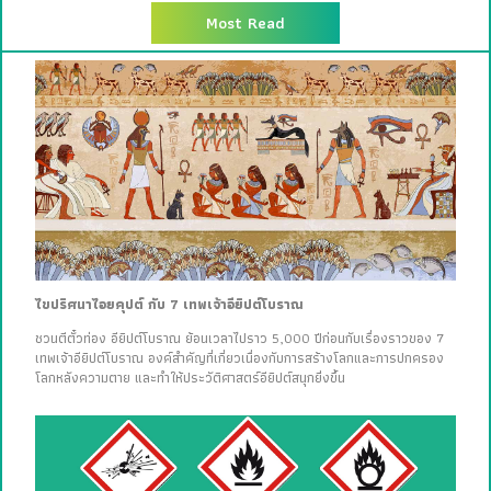
Most Read
ไขปริศนาไอยคุปต์ กับ 7 เทพเจ้าอียิปต์โบราณ
ชวนตีตั๋วท่อง อียิปต์โบราณ ย้อนเวลาไปราว 5,000 ปีก่อนกับเรื่องราวของ 7
เทพเจ้าอียิปต์โบราณ องค์สำคัญที่เกี่ยวเนื่องกับการสร้างโลกและการปกครอง
โลกหลังความตาย และทำให้ประวัติศาสตร์อียิปต์สนุกยิ่งขึ้น