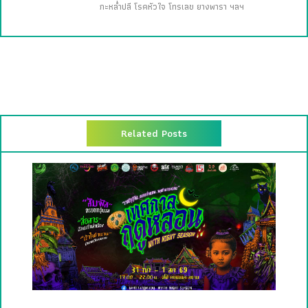
กะหล่ำปลี โรคหัวใจ โทรเลข ยางพารา ฯลฯ
Related Posts