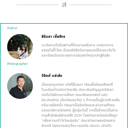
Author
สิรินดา เชื้อจักร
จะเดินทางไปยังสถานที่ที่งดงามอลังการ แหล่งอาหาร
อร่อยไม่ซ้ำใคร นั่งชมซีรีส์หรือภาพยนตร์ที่น่าประทับใจ
และร้อยเรียงประสบการณ์แปลกใหม่มาเล่าสู่กันฟัง
Photographer
วิจิตต์ แซ่เฮ้ง
เป็นคนกรุงเทพฯ เกิดที่ฝั่งธนฯ เรียนชั้นมัธยมศึกษาที่
โรงเรียนไตรมิตรวิทยาลัย ต่อระดับปริญญาตรีสาขา
เทคโนโลยีทางการศึกษา คณะศึกษาศาสตร์ มศว
ประสานมิตร เมื่อเรียนจบใหม่ ๆ ทำงานเป็นผู้ช่วยดีเจคลื่น
กรีนเวฟพักหนึ่ง ก่อนมาเป็นนักเขียนและช่างภาพที่กอง
บรรณาธิการนิตยสาร ผู้หญิงวันนี้ จากนั้นย้ายมาเป็นช่าง
ภาพสำนักพิมพ์สารคดีปี 2539 โดยถ่ายภาพในหนังสือชุด
“เพื่อความเข้าใจในแผ่นดิน” ต่อมาถ่ายภาพลงนิตยสาร
สารคดี มีผลงานเช่นเรื่อง หมอเทีย ปอเนาะ เป่าแก้ว