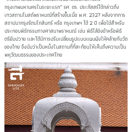
กรุงเทพมหานครในระยะแรก” รศ. ดร. ประภัสสร์ได้กล่าวถึง
เทวสถานโบสถ์พราหมณ์ที่สร้างขึ้นเมื่อ พ.ศ. 2327 หลังจากการ
สถาปนากรุงรัตนโกสินทร์ หรือ กรุงเทพฯ ได้ 2 ปี เพื่อใช้สำหรับ
ประกอบพิธีกรรมทางศาสนาพราหมณ์ เช่น พิธีโล้ชิงช้าหรือพิธี
ตรียัมปวาย และได้มีการปรับเปลี่ยนรูปแบบแผนผังให้คล้ายกับวัด
ของไทย จึงนับว่าเป็นหนึ่งในสถานที่ที่สะท้อนให้เห็นถึงความเป็น
พหุวัฒนธรรมของประเทศไทย