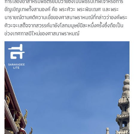
การโล้ชิงช้าสำหรับพิธีตรียัมปวายซึ่งเป็นพิธีรับเทพเจ้าหรือการ
อัญเชิญเทพทั้งสามองค์ คือ พระศิวะ พระพิฆเณศ และพระ
นารายณ์ตามคติความเชื่อของศาสนาพราหมณ์ที่กล่าวว่าองค์พระ
ศิวะจะเสด็จจากสวรรค์มายังโลกมนุษย์ปีละหนึ่งครั้งซึ่งถือเป็น
ช่วงเทศกาลปีใหม่ของศาสนาพราหมณ์