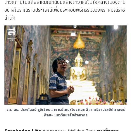
เทวสถานโบสถ์พราหมณ์ที่นิยมสร้างเทวาลัยในใจกลางเมืองตาม
อย่างโบราณราชประเพณีเพื่อประกอบพิธีกรรมของพราหมณ์ราช
สำนัก
รศ. ดร. ประภัสสร์ ชูวิเชียร
อ
าจารย์คณะโบราณคดี ภาควิชาประวัติศาสตร์
ศิลปะ มหาวิทยาลัยศิลปากร
Sarakadee Lite
ชวนตามรอย Walking Tour
ศูนย์กลาง