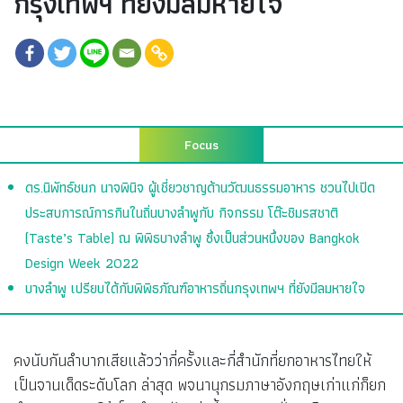
กรุงเทพฯ ที่ยังมีลมหายใจ
Focus
ดร.นิพัทธ์ชนก นาจพินิจ ผู้เชี่ยวชาญด้านวัฒนธรรมอาหาร ชวนไปเปิด
ประสบการณ์การกินในถิ่นบางลำพูกับ กิจกรรม โต๊ะชิมรสชาติ
(Taste’s Table) ณ พิพิธบางลำพู ซึ่งเป็นส่วนหนึ่งของ Bangkok
Design Week 2022
บางลำพู เปรียบได้กับพิพิธภัณฑ์อาหารถิ่นกรุงเทพฯ ที่ยังมีลมหายใจ
คงนับกันลำบากเสียแล้วว่ากี่ครั้งและกี่สำนักที่ยกอาหารไทยให้
เป็นจานเด็ดระดับโลก ล่าสุด พจนานุกรมภาษาอังกฤษเก่าแก่ก็ยก