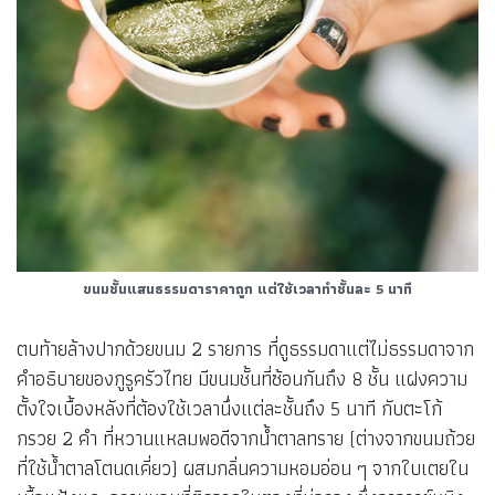
ขนมชั้นแสนธรรมดาราคาถูก แต่ใช้เวลาทำชั้นละ 5 นาที
ตบท้ายล้างปากด้วยขนม 2 รายการ ที่ดูธรรมดาแต่ไม่ธรรมดาจาก
คำอธิบายของกูรูครัวไทย มีขนมชั้นที่ซ้อนกันถึง 8 ชั้น แฝงความ
ตั้งใจเบื้องหลังที่ต้องใช้เวลานึ่งแต่ละชั้นถึง 5 นาที กับตะโก้
กรวย 2 คำ ที่หวานแหลมพอดีจากน้ำตาลทราย (ต่างจากขนมถ้วย
ที่ใช้น้ำตาลโตนดเคี่ยว) ผสมกลิ่นความหอมอ่อน ๆ จากใบเตยใน