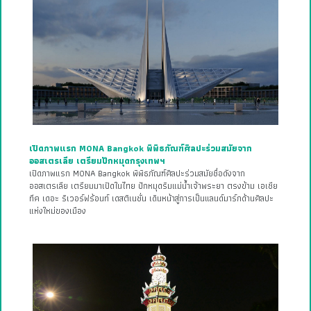
เปิดภาพแรก MONA Bangkok พิพิธภัณฑ์ศิลปะร่วมสมัยจาก
ออสเตรเลีย เตรียมปักหมุดกรุงเทพฯ
เปิดภาพแรก MONA Bangkok พิพิธภัณฑ์ศิลปะร่วมสมัยชื่อดังจาก
ออสเตรเลีย เตรียมมาเปิดในไทย ปักหมุดริมแม่น้ำเจ้าพระยา ตรงข้าม เอเชีย
ทีค เดอะ ริเวอร์ฟร้อนท์ เดสติเนชั่น เดินหน้าสู่การเป็นแลนด์มาร์กด้านศิลปะ
แห่งใหม่ของเมือง