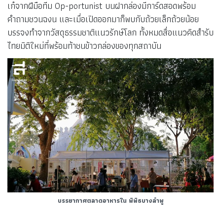
เก๋จากฝีมือทีม Op-portunist บนฝากล่องมีการ์ดสอดพร้อม
คำถามชวนฉงน และเมื่อเปิดออกมาก็พบกับถ้วยเล็กถ้วยน้อย
บรรจงทำจากวัสดุธรรมชาติแนวรักษ์โลก ทั้งหมดสื่อแนวคิดสำรับ
ไทยมิติใหม่ที่พร้อมท้าชนข้าวกล่องของทุกสถาบัน
บรรยากาศตลาดอาหารใน พิพิธบางลำพู