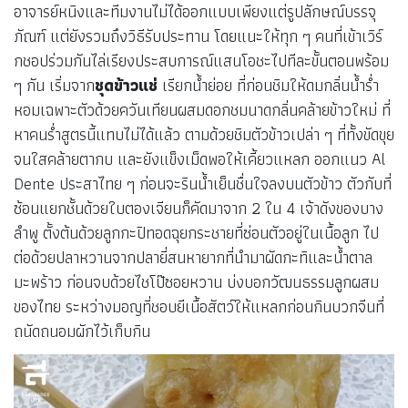
อาจารย์หนิงและทีมงานไม่ได้ออกแบบเพียงแต่รูปลักษณ์บรรจุ
ภัณฑ์ แต่ยังรวมถึงวิธีรับประทาน โดยแนะให้ทุก ๆ คนที่เข้าเวิร์
กชอปร่วมกันไล่เรียงประสบการณ์แสนโอชะไปทีละขั้นตอนพร้อม
ๆ กัน เริ่มจาก
ชุดข้าวแช่
เรียกน้ำย่อย ที่ก่อนชิมให้ดมกลิ่นน้ำร่ำ
หอมเฉพาะตัวด้วยควันเทียนผสมดอกชมนาดกลิ่นคล้ายข้าวใหม่ ที่
หาคนร่ำสูตรนี้แทบไม่ได้แล้ว ตามด้วยชิมตัวข้าวเปล่า ๆ ที่ทั้งขัดขุย
จนใสคล้ายตากบ และยังแข็งเม็ดพอให้เคี้ยวแหลก ออกแนว Al
Dente ประสาไทย ๆ ก่อนจะรินน้ำเย็นชื่นใจลงบนตัวข้าว ตัวกับที่
ซ้อนแยกชั้นด้วยใบตองเจียนก็คัดมาจาก 2 ใน 4 เจ้าดังของบาง
ลำพู ตั้งต้นด้วยลูกกะปิทอดฉุยกระชายที่ซ่อนตัวอยู่ในเนื้อลูก ไป
ต่อด้วยปลาหวานจากปลายี่สนหายากที่นำมาผัดกะทิและน้ำตาล
มะพร้าว ก่อนจบด้วยไชโป๊ซอยหวาน บ่งบอกวัฒนธรรมลูกผสม​
ของไทย ระหว่างมอญที่ชอบยีเนื้อสัตว์ให้แหลกก่อนกินบวกจีนที่
ถนัดถนอมผักไว้เก็บกิน