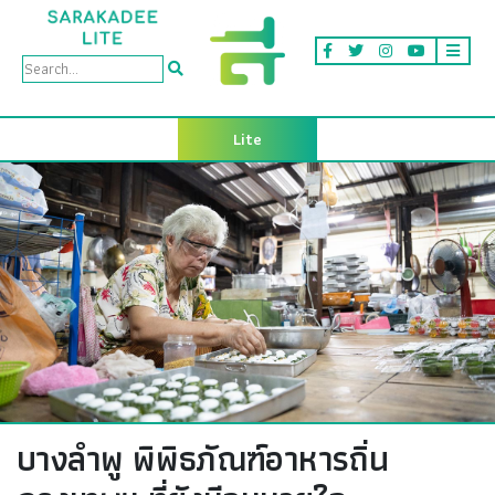
Lite
บางลำพู พิพิธภัณฑ์อาหารถิ่น