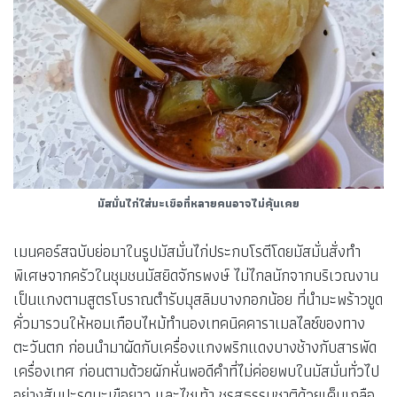
มัสมั่นไก่ใส่มะเขือที่หลายคนอาจไม่คุ้นเคย
เมนคอร์สฉบับย่อมาในรูปมัสมั่นไก่ประกบโรตีโดยมัสมั่นสั่งทำ
พิเศษจากครัวในชุมชนมัสยิดจักรพงษ์ ไม่ไกลนักจากบริเวณงาน
เป็นแกงตามสูตรโบราณตำรับมุสลิม​บางกอกน้อย​ ที่นำมะพร้าวขูด
คั่ว​มารวนให้หอมเกือบไหม้ทำนองเทคนิคคาราเมลไลซ์ของทาง
ตะวันตก ก่อนนำมาผัดกับเครื่องแกงพริกแดงบางช้างกับสารพัด
เครื่องเทศ ก่อนตามด้วยผักหั่นพอดีคำที่ไม่ค่อยพบในมัสมั่นทั่วไป
อย่างสับปะรด​ มะเขือยาว และไชเท้า ชูรสธรรมชาติด้วยเค็มเกลือ