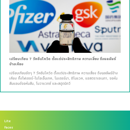
เปรียบเทียบ 7 วัคซีนโควิด ตั้งแต่ประสิทธิภาพ ความเสี่ยง ถึงผลลัพธ์
ข้างเคียง
เปรียบเทียบชัดๆ 7 วัคซีนโควิด ตั้งแต่ประสิทธิภาพ ความเสี่ยง ถึงผลลัพธ์ข้าง
เคียง ทั้งไฟเซอร์-ไบโอเอ็นเทค, โมเดอร์นา, ซิโนแวค, แอสตราเซเนกา, จอห์น
สันแอนด์จอห์นสัน, โนวาแวกซ์ และสปุตนิกวี
Lite
Faces