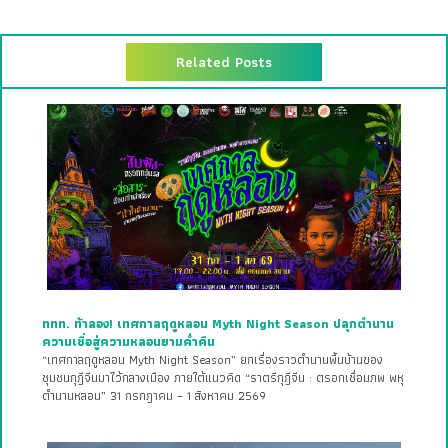
Related Posts
ททท. ท้าลอง! เทศกาลฤดูหลอน Myth Night Season ปลุกตำนาน
ความเชื่อสู่ความหลอนยามค่ำคืน
“เทศกาลฤดูหลอน Myth Night Season” ยกเรื่องราวตำนานพื้นบ้านของ
ชุมชนกุฎีจีนมาไว้กลางเมือง ภายใต้แนวคิด “ราตรีกุฎีจีน : ตรอกเชื่อมภพ พหุ
ตำนานหลอน” 31 กรกฎาคม – 1 สิงหาคม 2569