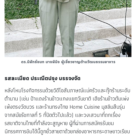
ดร.นิพัทธ์ชนก นาจพินิจ
ผู้เชี่ยวชาญด้านวัฒนธรรมอาหาร
รสละเมียด ประณีตปรุง บรรจงจัด
หลังโหมโรงกิจกรรมด้วยวิดีโอสัมภาษณ์แม่ครัวและกุ๊กร้านระดับ
ตำนาน (เช่น ป้าแดงร้านข้าวแกงแยกวันชาติ เฮียร้านข้าวต้มเพ่ง
เพ้งตรงวัดบวร และร้านทรงไทย Home Cuisine มุสลิมสืบรุ่น
จากสมัยรัชกาลที่ 5 ที่ปิดตัวไปแล้ว) และวงเสวนาที่ถกเรื่อง
รสชาติจานไทยที่กำลังจะสูญหาย ผู้ที่ผ่านการสมัครรับชม
นิทรรศการชิมได้นี้ถูกยั่วสายตาด้วยกล่องอาหารกระดาษขาวเรียบ