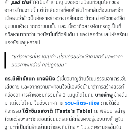
คำ
pad thai
ให้เป็นคำสามัญ บ่งชี้ความนิยมทั่วมุมโลกของ
อาหารไทยจานนี้ แต่น่าเสียดายที่คอสำรับไทยกลับต้องมาสะอึก
เมื่อพบว่าข้าวปั้นห่อสาหร่ายวางเกลื่อนกว่าข้าวแช่ ครัวซองต์ยึด
มุมขนมห้างมากกว่าขนมชั้น และเนื้อวากิวสารพัดเกรดดูเป็นที่
ถวิลหามากกว่าแกงมัสมั่นที่ติดอันดับ 1 ของโลกด้วยเสน่ห์รสร้อน
แรงซ้อนอยู่หลายปี
“แต่อาหารที่ทรงคุณค่า เปี่ยมด้วยประวัติศาสตร์ และราคา
มิตรภาพเหล่านี้ กลับถูกเมิน”
ดร.นิพัทธ์ชนก นาจพินิจ
ผู้เชี่ยวชาญด้านวัฒนธรรมอาหารเอ่ย
เสียดาย และจากความสะท้อนใจนี้เองจึงนำมาสู่การสร้างสรรค์
กล่องอาหารคำพอชิมที่รวมทั้ง 3 เมนูเด็ดในถิ่น
บางลำพู
ข้างต้น
มาแต่งตัวใหม่ ในช่วงเทศกาล
รวม-มิตร-เมือง
ภายใต้ชื่อ
กิจกรรม
โต๊ะชิมรสชาติ (Taste’s Table)
ณ พิพิธบางลำพู
โดยหวังจะสะกิดเตือนถึงมนตร์เสน่ห์ที่ยังคงอยู่ของบางลำพูใน
ฐานะที่เป็นถิ่นร้านย่านเก่าของกินไทย ๆ ในเขตพระนครชั้นใน