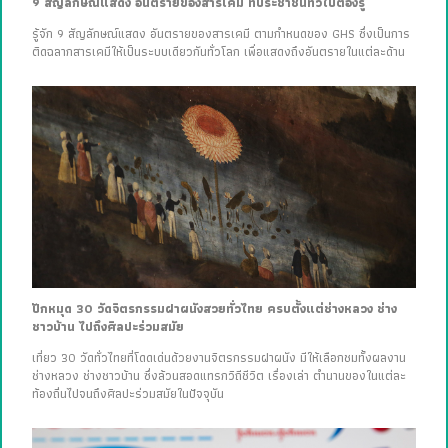
9 สัญลักษณ์แสดง อันตรายของสารเคมี ที่ประชาชนทั่วไปต้องรู้
รู้จัก 9 สัญลักษณ์แสดง อันตรายของสารเคมี ตามกำหนดของ GHS ซึ่งเป็นการ
ติดฉลากสารเคมีให้เป็นระบบเดียวกันทั่วโลก เพื่อแสดงถึงอันตรายในแต่ละด้าน
ปักหมุด 30 วัดจิตรกรรมฝาผนังสวยทั่วไทย ครบตั้งแต่ช่างหลวง ช่าง
ชาวบ้าน ไปถึงศิลปะร่วมสมัย
เที่ยว 30 วัดทั่วไทยที่โดดเด่นด้วยงานจิตรกรรมฝาผนัง มีให้เลือกชมทั้งผลงาน
ช่างหลวง ช่างชาวบ้าน ซึ่งล้วนสอดแทรกวิถีชีวิต เรื่องเล่า ตำนานของในแต่ละ
ท้องถิ่นไปจนถึงศิลปะร่วมสมัยในปัจจุบัน