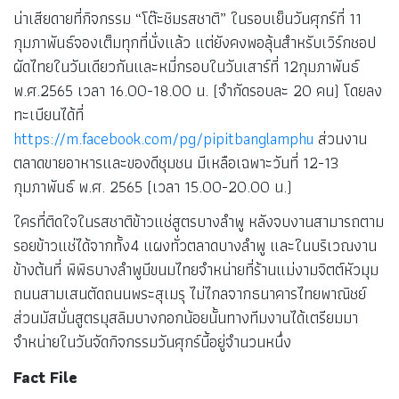
น่าเสียดายที่กิจกรรม “โต๊ะชิมรสชาติ” ในรอบเย็นวันศุกร์ที่ 11
กุมภาพันธ์จองเต็มทุกที่นั่งแล้ว แต่ยังคงพอลุ้นสำหรับเวิร์กชอป
ผัดไทยในวันเดียวกันและหมี่กรอบในวันเสาร์ที่ 12กุมภาพันธ์
พ.ศ.2565 เวลา 16.00-18.00 น. (จำกัดรอบละ 20 คน) โดยลง
ทะเบียนได้ที่
https://m.facebook.com/pg/pipitbanglamphu
ส่วนงาน
ตลาดขายอาหารและของดีชุมชน มีเหลือเฉพาะวันที่ 12-13
กุมภาพันธ์ พ.ศ. 2565 (เวลา 15.00-20.00 น.)
ใครที่ติดใจในรสชาติข้าวแช่สูตรบางลำพู หลังจบงานสามารถตาม
รอยข้าวแช่ได้จากทั้ง4 แผงทั่วตลาดบางลำพู และในบริเวณงาน
ข้างต้นที่ พิพิธบางลำพูมีขนมไทยจำหน่ายที่ร้านแม่งามจิตต์หัวมุม
ถนนสามเสนตัดถนนพระสุเมรุ ไม่ไกลจากธนาคารไทยพาณิชย์
ส่วนมัสมั่นสูตรมุสลิมบางกอกน้อยนั้นทางทีมงานได้เตรียมมา
จำหน่ายในวันจัดกิจกรรมวันศุกร์นี้อยู่จำนวนหนึ่ง
Fact File