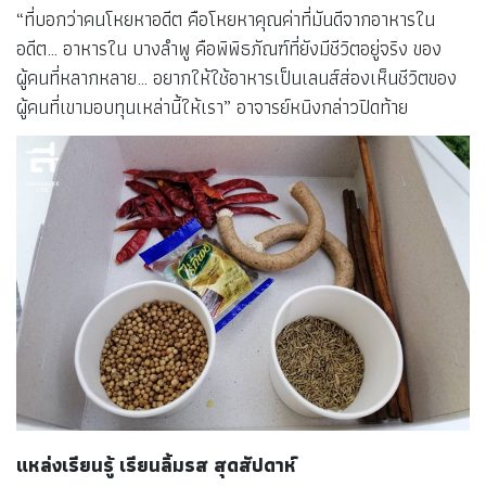
“ที่บอกว่าคนโหยหาอดีต คือโหยหาคุณค่าที่มันดีจากอาหารใน
อดีต… อาหารใน บางลำพู คือพิพิธภัณฑ์ที่ยังมีชีวิตอยู่จริง ของ
ผู้คนที่หลากหลาย… อยากให้ใช้อาหารเป็นเลนส์ส่องเห็นชีวิตของ
ผู้คนที่เขามอบทุนเหล่านี้ให้เรา” อาจารย์หนิงกล่าวปิดท้าย
แหล่งเรียนรู้ เรียนลิ้มรส สุดสัปดาห์