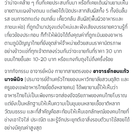
ว่าน่าจะคล้าย ๆ กับที่เคยประสบกับมา หรือที่เคยเดินผ่านยามเห็น
ขายตามแผงข้างถนน แต่พอได้เปิดประสาทสัมผัสทั้ง 5 ทั้งชิมลิ้ม
รส ชมการตกแต่ง ดมกลิ่น เคี้ยวกลืน สัมผัส(พื้นผิวอาหารและ
ภาชนะห่อ) ที่ถูกนำมาปรุงแต่งใหม่และฟังเสียงบรรยายความรู้ที่
เกี่ยวข้องประกอบ ก็ทำให้พินิจได้ถึงคุณค่าที่ถูกเมินของอาหาร
ตามภูมิปัญญาไทยที่ยังอุตส่าห์จำหน่ายด้วยสนนราคามิตรภาพ
อย่างข้าวแช่ที่ทุกเจ้าตกลงร่วมกันว่าจะขายกันที่ราคา 30 บาท
ขนมไทยชิ้นละ 10-20 บาท หรือแกงกับถุงไม่ถึงครึ่งร้อย
จากกิจกรรม อาจารย์หนิง ทายาทสายตรงของ
อาจารย์กอบแก้ว
นาจพินิจ
(ปรมาจารย์ด้านครัวไทยของมหาวิทยาลัยสวนดุสิต และ
ครูของเชฟอาหารไทยชื่อดังหลายคน) ได้พยายามชี้ให้เห็นว่า
อาหารไทยไม่เป็นเพียงกระจกส่องอัจฉริยภาพของคนไทยโบราณ
แต่ยังเป็นหลักฐานให้เห็นความเป็นชุมชนหลายเชื้อชาติหลาก
วัฒนธรรม และที่สำคัญคือสะท้อนให้เห็นเอกลักษณ์ของคนไทยที่
ช่างเอาใจใส่ ประณีต และรู้จักประยุกต์เอาสิ่งรอบตัวมาใช้สอยได้
อย่างมีคุณค่าสูงสุด