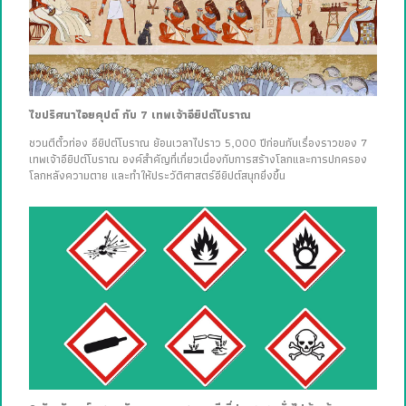
ไขปริศนาไอยคุปต์ กับ 7 เทพเจ้าอียิปต์โบราณ
ชวนตีตั๋วท่อง อียิปต์โบราณ ย้อนเวลาไปราว 5,000 ปีก่อนกับเรื่องราวของ 7
เทพเจ้าอียิปต์โบราณ องค์สำคัญที่เกี่ยวเนื่องกับการสร้างโลกและการปกครอง
โลกหลังความตาย และทำให้ประวัติศาสตร์อียิปต์สนุกยิ่งขึ้น