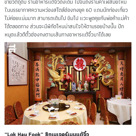
ขายวัตถุดิบ ร้านอาหารแต้จิ๋วดั้งเดิม ไปจนถึงร้านคาเฟ่สมัยใหม่
ในบรรยากาศความหว่องสไตล์ฮ่องกงยุค 60 แถมนักท่องเที่ยว
ไม่ค่อยแน่นมาก สามารถเดินไป ชิมไป แวะพูดคุยกับพ่อค้าแม่ค้า
ได้ตลอดทาง ส่วนจะมีพิกัดไหนน่าสนใจให้ตามรอยบ้างนั้น ปัก
หมุดแล้วตีตั๋วฮ่องกงตามเส้นทางอาหารแต้จิ๋วมาได้เลย
“
Lok Hau Fook” ซิกเนเจอร์เมนูแต้จิ๋ว