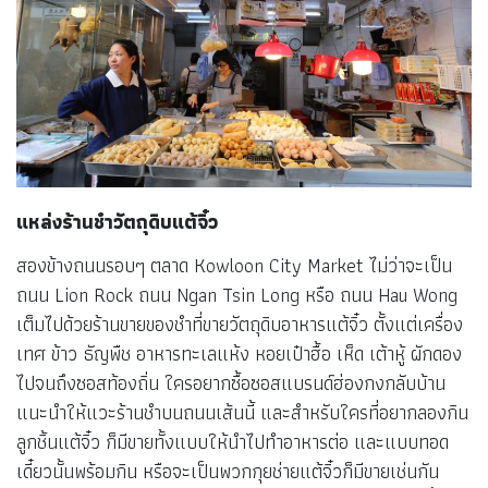
แหล่งร้านชำวัตถุดิบแต้จิ๋ว
สองข้างถนนรอบๆ ตลาด Kowloon City Market ไม่ว่าจะเป็น
ถนน Lion Rock ถนน Ngan Tsin Long หรือ ถนน Hau Wong
เต็มไปด้วยร้านขายของชำที่ขายวัตถุดิบอาหารแต้จิ๋ว ตั้งแต่เครื่อง
เทศ ข้าว ธัญพืช อาหารทะเลแห้ง หอยเป๋าฮื้อ เห็ด เต้าหู้ ผักดอง
ไปจนถึงซอสท้องถิ่น ใครอยากซื้อซอสแบรนด์ฮ่องกงกลับบ้าน
แนะนำให้แวะร้านชำบนถนนเส้นนี้ และสำหรับใครที่อยากลองกิน
ลูกชิ้นแต้จิ๋ว ก็มีขายทั้งแบบให้นำไปทำอาหารต่อ และแบบทอด
เดี๋ยวนั้นพร้อมกิน หรือจะเป็นพวกกุยช่ายแต้จิ๋วก็มีขายเช่นกัน