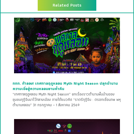
Related Posts
ททท. ท้าลอง! เทศกาลฤดูหลอน Myth Night Season ปลุกตำนาน
ความเชื่อสู่ความหลอนยามค่ำคืน
“เทศกาลฤดูหลอน Myth Night Season” ยกเรื่องราวตำนานพื้นบ้านของ
ชุมชนกุฎีจีนมาไว้กลางเมือง ภายใต้แนวคิด “ราตรีกุฎีจีน : ตรอกเชื่อมภพ พหุ
ตำนานหลอน” 31 กรกฎาคม – 1 สิงหาคม 2569