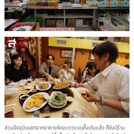
ส่วนปัจจุบันนอกจากอาคารห้องแถวแบบดั้งเดิมแล้ว ก็ยังมีร้าน