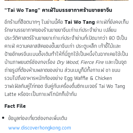
“
Tai Wo Tang” คาเฟ่ในบรรยากาศร้านขายยาจีน
อีกร้านที่ฮ็อตมากๆ ในย่านนี้คือ
Tai Wo Tang
คาเฟ่ที่ยังคงเก็บ
รักษาบรรยากาศของร้านขายยาจีนเก่าแก่ประจำย่าน เปลี่ยน
ประวัติศาสตร์ร้านขายยาเก่าแก่ประจำย่านที่เปิดมากว่า 80 ปีเป็น
คาเฟ่ ความคลาสสิคของชั้นยาจีนเก่า ประตูเหล็ก เก้าอี้ไม้และ
ป้ายอักษรจีนแบบดั้งเดิมทำให้ที่นี่ถูกใช้เป็นหนึ่งในฉากเคยใช้เป็น
บ้านภาพยนตร์ฮ่องกงเรื่อง
Dry Wood, Fierce Fire
และเป็นจุด
ถ่ายรูปที่ต้องห้ามพลาดของย่าน ส่วนเมนูก็มีทั้งกาแฟ ชา ขนม
รวมไปถึงอาหารหนักท้องอย่าง Egg Waffle & Chicken
วาฟเฟิลกินคู่ไก่ทอด จับคู่กับเครื่องดื่มซิกเนเจอร์ Tai Wo Tang
Latte หรือจะเป็นกาแฟโทนิกก็เข้ากัน
Fact File
ข้อมูลท่องเที่ยวฮ่องกงเพิ่มเติม
www.discoverhongkong.com