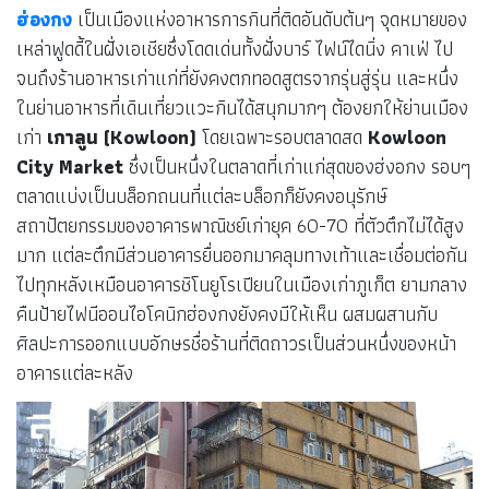
ฮ่องกง
เป็นเมืองแห่งอาหารการกินที่ติดอันดับต้นๆ จุดหมายของ
เหล่าฟูดดี้ในฝั่งเอเชียซึ่งโดดเด่นทั้งฝั่งบาร์ ไฟน์ไดนิ่ง คาเฟ่ ไป
จนถึงร้านอาหารเก่าแก่ที่ยังคงตกทอดสูตรจากรุ่นสู่รุ่น และหนึ่ง
ในย่านอาหารที่เดินเที่ยวแวะกินได้สนุกมากๆ ต้องยกให้ย่านเมือง
เก่า
เกาลูน (Kowloon)
โดยเฉพาะรอบตลาดสด
Kowloon
City Market
ซึ่งเป็นหนึ่งในตลาดที่เก่าแก่สุดของฮ่งอกง รอบๆ
ตลาดแบ่งเป็นบล็อกถนนที่แต่ละบล็อกก็ยังคงอนุรักษ์
สถาปัตยกรรมของอาคารพาณิชย์เก่ายุค 60-70 ที่ตัวตึกไม่ได้สูง
มาก แต่ละตึกมีส่วนอาคารยื่นออกมาคลุมทางเท้าและเชื่อมต่อกัน
ไปทุกหลังเหมือนอาคารชิโนยูโรเปียนในเมืองเก่าภูเก็ต ยามกลาง
คืนป้ายไฟนีออนไอโคนิกฮ่องกงยังคงมีให้เห็น ผสมผสานกับ
ศิลปะการออกแบบอักษรชื่อร้านที่ติดถาวรเป็นส่วนหนึ่งของหน้า
อาคารแต่ละหลัง