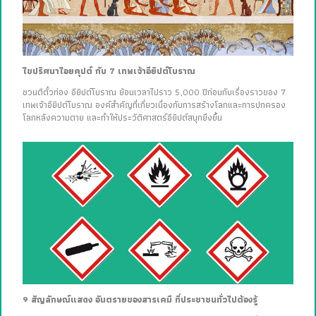
ไขปริศนาไอยคุปต์ กับ 7 เทพเจ้าอียิปต์โบราณ
ชวนตีตั๋วท่อง อียิปต์โบราณ ย้อนเวลาไปราว 5,000 ปีก่อนกับเรื่องราวของ 7
เทพเจ้าอียิปต์โบราณ องค์สำคัญที่เกี่ยวเนื่องกับการสร้างโลกและการปกครอง
โลกหลังความตาย และทำให้ประวัติศาสตร์อียิปต์สนุกยิ่งขึ้น
9 สัญลักษณ์แสดง อันตรายของสารเคมี ที่ประชาชนทั่วไปต้องรู้