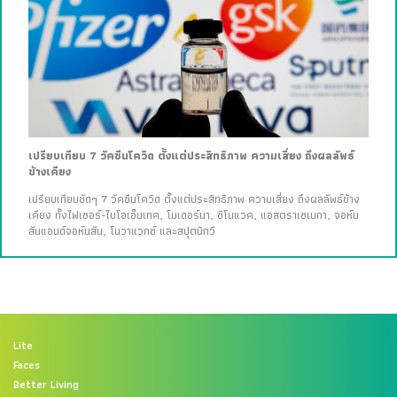
เปรียบเทียบ 7 วัคซีนโควิด ตั้งแต่ประสิทธิภาพ ความเสี่ยง ถึงผลลัพธ์
ข้างเคียง
เปรียบเทียบชัดๆ 7 วัคซีนโควิด ตั้งแต่ประสิทธิภาพ ความเสี่ยง ถึงผลลัพธ์ข้าง
เคียง ทั้งไฟเซอร์-ไบโอเอ็นเทค, โมเดอร์นา, ซิโนแวค, แอสตราเซเนกา, จอห์น
สันแอนด์จอห์นสัน, โนวาแวกซ์ และสปุตนิกวี
Lite
Faces
Better Living