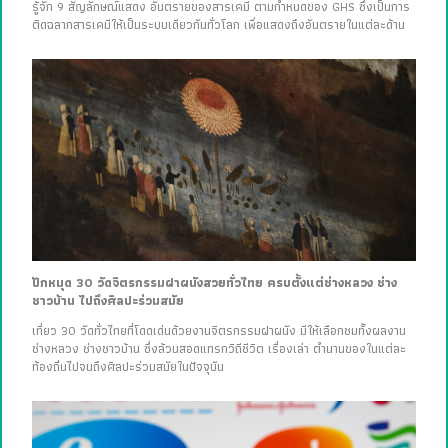
รู้จัก 9 สัญลักษณ์แสดง อันตรายของสารเคมี ตามกำหนดของ GHS ซึ่งเป็นการ
ติดฉลากสารเคมีให้เป็นระบบเดียวกันทั่วโลก เพื่อแสดงถึงอันตรายในแต่ละด้าน
ปักหมุด 30 วัดจิตรกรรมฝาผนังสวยทั่วไทย ครบตั้งแต่ช่างหลวง ช่าง
ชาวบ้าน ไปถึงศิลปะร่วมสมัย
เที่ยว 30 วัดทั่วไทยที่โดดเด่นด้วยงานจิตรกรรมฝาผนัง มีให้เลือกชมทั้งผลงาน
ช่างหลวง ช่างชาวบ้าน ซึ่งล้วนสอดแทรกวิถีชีวิต เรื่องเล่า ตำนานของในแต่ละ
ท้องถิ่นไปจนถึงศิลปะร่วมสมัยในปัจจุบัน