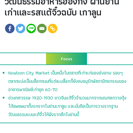
วัฒนธรรมอาหารฮ่องกง ผ่านย่าน
เก่าและรสแต้จิ๋วฉบับ เกาลูน
Focus
Kowloon City Market เป็นหนึ่งในตลาดที่เก่าแก่ของฮ่งอกง รอบๆ
ตลาดแบ่งเป็นบล็อกถนนที่แต่ละบล็อกก็ยังคงอนุรักษ์สถาปัตยกรรมของ
อาคารพาณิชย์เก่ายุค 60-70
ช่วงทศวรรษ 1920-1930 ชาวจีนแต้จิ๋วจำนวนมากจากมณฑลกวางตุ้ง
ได้อพยพมาตั้งรกรากในย่านเกาลูน และนั่นถือเป็นการวางรากฐาน
วัฒนธรรมแบบแต้จิ๋วให้ฝังรากลึกในย่านนี้