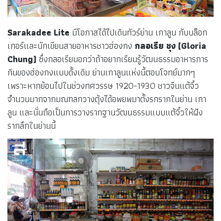
Sarakadee Lite
มีโอกาสได้ไปเดินทัวร์ย่าน เกาลูน กับบล็อก
เกอร์และนักเขียนสายอาหารชาวฮ่องกง
กลอเรีย ชุง (Gloria
Chung)
ซึ่งกลอเรียบอกว่าถ้าอยากเรียนรู้วัฒนธรรมอาหารการ
กินของฮ่องกงแบบดั้งเดิม ย่านเกาลูนแห่งนี้ตอบโจทย์มากๆ
เพราะหากย้อนไปในช่วงทศวรรษ 1920-1930 ชาวจีนแต้จิ๋ว
จำนวนมากจากมณฑลกวางตุ้งได้อพยพมาตั้งรกรากในย่าน เกา
ลูน และนั่นถือเป็นการวางรากฐานวัฒนธรรมแบบแต้จิ๋วให้ฝัง
รากลึกในย่านนี้