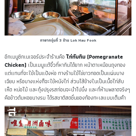
ทายาทรุ่นที่ 3
ร้าน
Lok Hau Fook
อีกเมนูซิกเนเจอร์ประจำร้านคือ
ไก่ทับทิม
(Pomegranate
Chicken)
เป็นเมนูแต้จิ๋วที่หากินได้ยาก หน้าตาเหมือนถุงทอง
แต่แทนที่จะใช้เป็นแป้งห่อ ทางร้านใช้ไข่ขาวทอดเป็นแผ่นบาง
เฉียบ หรือบางแห่งก็จะใช้หนังไก่ ส่วนไส้ข้างในเป็นเนื้อไก่สับ
เห็ด หน่อไม้ และกุ้งปรุงรสก่อนจะนำไปนึ่ง และที่ห้ามพลาดจริงๆ
คือข้าวต้มหอยนางรม ได้รสชาติสดชื่นของท้องทะเลแบบเต็มคำ