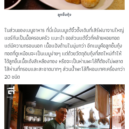
ลูกชิ้นกุ้ง
ในส่วนของเมนูอาหาร ที่นี่เน้นเมนูเต้จิ๋วดั้งเดิมที่เสิร์ฟมาจานใหญ่
แชร์กันเป็นมื้อครอบครัว แนะนำ ออส่วนแต้จิ๋วที่คล้ายหอยทอด
แต่มีความกรอบนอก เนื้อแป้งด้านในนุ่มกว่า อีกเมนูคือลูกชิ้นกุ้ง
ทอดที่ดูเหมือนจะเป็นเมนูง่ายๆ แต่ด้วยวัตถุดิบกุ้งที่สดใหม่ทำให้
ได้ลูกชิ้นเนื้อเด้งสีเหลืองทอง หรือจะเป็นห่านพะโล้ก็ต้องไม่พลาด
ไส้ห่านที่กรอบและสะอาดมากๆ ส่วนน้ำพะโล้ก็หอมเทศเครื่องกว่า
20 ชนิด