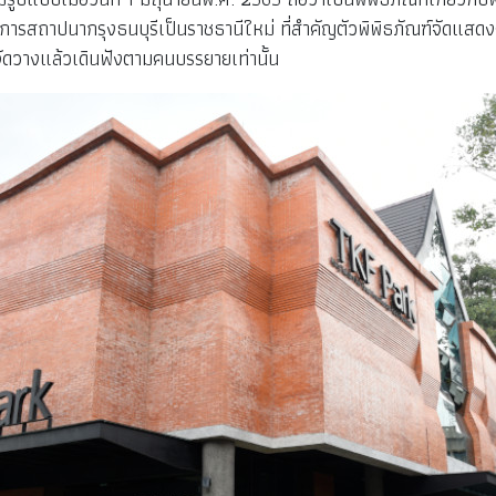
สถาปนากรุงธนบุรีเป็นราชธานีใหม่ ที่สำคัญตัวพิพิธภัณฑ์จัดแสดงค่อนข
จัดวางแล้วเดินฟังตามคนบรรยายเท่านั้น