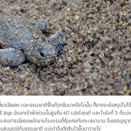
ยวน้อยลง และธรรมชาติฟื้นตัวกลับมาหรือไม่นั้น ก็อาจจะยังสรุปไม่ได้เล
ุย มีแขกเข้าพักช่วงนั้นสูงถึง 60 เปอร์เซนต์ และในรังที่ 3 ที่แม่เต่าข
ณประสบการณ์ของพนักงานโรงแรมที่คุ้นเคยกับทะเลมานาน จึงขออนุญาต
วามสมบูรณ์กับธรรมชาติ แม่เต่าจึงตัดสินใจขึ้นมาวางไข่