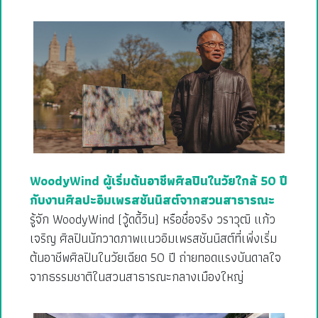
WoodyWind ผู้เริ่มต้นอาชีพศิลปินในวัยใกล้ 50 ปี
กับงานศิลปะอิมเพรสชันนิสต์จากสวนสาธารณะ
รู้จัก WoodyWind (วู้ดดี้วิน) หรือชื่อจริง วราวุฒิ แก้ว
เจริญ ศิลปินนักวาดภาพแนวอิมเพรสชันนิสต์ที่เพิ่งเริ่ม
ต้นอาชีพศิลปินในวัยเฉียด 50 ปี ถ่ายทอดแรงบันดาลใจ
จากธรรมชาติในสวนสาธารณะกลางเมืองใหญ่