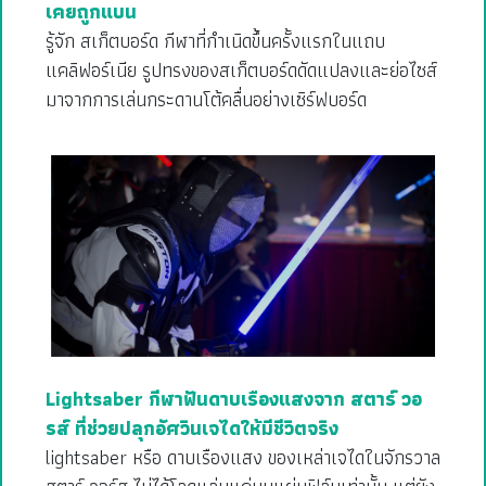
เคยถูกแบน
รู้จัก สเก็ตบอร์ด กีฬาที่กำเนิดขึ้นครั้งแรกในแถบ
แคลิฟอร์เนีย รูปทรงของสเก็ตบอร์ดดัดแปลงและย่อไซส์
มาจากการเล่นกระดานโต้คลื่นอย่างเซิร์ฟบอร์ด
Lightsaber กีฬาฟันดาบเรืองแสงจาก สตาร์ วอ
รส์ ที่ช่วยปลุกอัศวินเจไดให้มีชีวิตจริง
lightsaber หรือ ดาบเรืองแสง ของเหล่าเจไดในจักรวาล