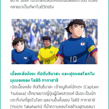
สตาร์ วอร์ส ไม่ได้โลดแล่นแค่บนแผ่นฟิล์มเท่านั้น แต่ยัง
กลายมาเป็นกีฬาในชีวิตจริง
เบื้องหลังมังงะ กัปตันซึบาสะ และฟุตบอลโลกใน
มุมมองของ โยอิจิ ทากาฮาชิ
เปิดเบื้องหลัง กัปตันซึบาสะ เจ้าหนูสิงห์นักเตะ (Captain
Tsubasa) เด็กชายชาวญี่ปุ่นผู้มีพรสวรรค์ ฝันจะเป็นนัก
เตะที่เก่งที่สุดในโลก ผลงานขึ้นหิ้งของ โยอิจิ ทากาฮาชิ
(Yoichi Takahashi) ที่นำความหลงใหลด้านฟุตบอลมา