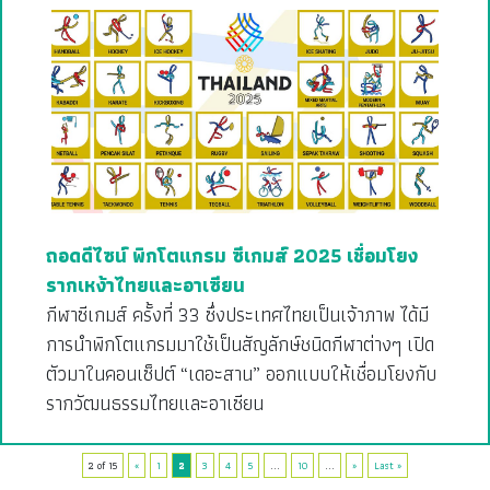
ถอดดีไซน์ พิกโตแกรม ซีเกมส์ 2025 เชื่อมโยง
รากเหง้าไทยและอาเซียน
กีฬาซีเกมส์ ครั้งที่ 33 ซึ่งประเทศไทยเป็นเจ้าภาพ ได้มี
การนำพิกโตแกรมมาใช้เป็นสัญลักษ์ชนิดกีฬาต่างๆ เปิด
ตัวมาในคอนเซ็ปต์ “เดอะสาน” ออกแบบให้เชื่อมโยงกับ
รากวัฒนธรรมไทยและอาเซียน
2 of 15
«
1
2
3
4
5
...
10
...
»
Last »