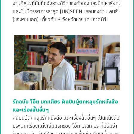
งานศิลปะที่บันทึกจังหวะชีวิตของตัวเองและปัญหาสังคม
และในนิทรรศการล่าสุด (UN)SEEN เธอมองผ่านเลนส์
(ของคนนอก) เกี่ยวกับ 3 จังหวัดชายแดนภาคใต้
รักฉบับ โอ๊ต มณเฑียร ศิลปินผู้ตกหลุมรักหนังสือ
และเรื่องสั้นอื่นๆ
ศิลปินผู้ตกหลุมรักหนังสือ และเรื่องสั้นอื่นๆ เป็นหนังสือ
ประเภทเรื่องแต่งเล่มแรกของ โอ๊ต มณเฑียร ที่มีธีมว่า
ด้วยความสัมพันธ์ในรูปแบบต่างๆ ซึ่งเชื่อมโยงเรื่องราว