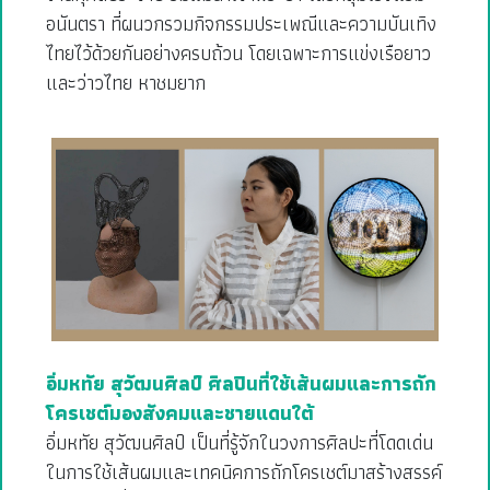
อนันตรา ที่ผนวกรวมกิจกรรมประเพณีและความบันเทิง
ไทยไว้ด้วยกันอย่างครบถ้วน โดยเฉพาะการแข่งเรือยาว
และว่าวไทย หาชมยาก
อิ่มหทัย สุวัฒนศิลป์ ศิลปินที่ใช้เส้นผมและการถัก
โครเชต์มองสังคมและชายแดนใต้
อิ่มหทัย สุวัฒนศิลป์ เป็นที่รู้จักในวงการศิลปะที่โดดเด่น
ในการใช้เส้นผมและเทคนิคการถักโครเชต์มาสร้างสรรค์