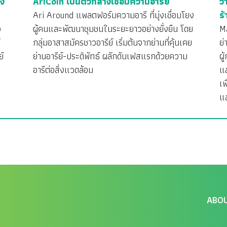
าง
AriCoin เป็นตัวกลางเชื่อมความอารีย์
ว
Ari Around แพลตฟอร์มความอารี ที่มุ่งเชื่อมโยง
ร้
ว
ผู้คนและพัฒนาชุมชนในระยะยาวอย่างยั่งยืน โดย
M
กลุ่มอาสาสมัครชาวอารีย์ เริ่มต้นจากย่านที่คุ้นเคย
ย
ย์
ย่านอารีย์-ประดิพัทธ์ ผลักดันเฟสแรกด้วยความ
ผู
อารีต่อสิ่งแวดล้อม
แ
เพ
แ
ABO