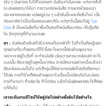
จริง ๆ มันอาจจะไม่ได้ใหม่หรอก มันอันเก่านั่นแหละ แต่เขากล้าที่
จะเสนอออกมาให้เรา การวางกริดหนังสือ การพาดหัวของเขา
ประหลาดหมดเลย แต่พอดูรวม ๆ แล้วอันนี้แหละคือสิ่งใหม่ เมื่อ
ก่อนเราคิดว่าเป็นเรื่องของแพตเทิร์น แต่ทุกวันนี้ลองไปดู
Tye
Zine
สิ เป็นหนังสือที่เราซึ่งเป็นคนทำหนังสือมาก่อน เห็นปุ๊บคือ
โห ฉีกทุกกฎที่ทำงานมาเลย
ดา :
มันค่อนข้างอินสไปร์เราตรงที่เขากล้าทำ ไม่จำเป็นต้องรู้เยอะ
ทุกอย่างที่จะทำออกมาก็ได้ ซึ่งอะไรพวกนี้ค่อนข้างพุชเรานะ
เพราะเราอยู่ในวัยที่
จะทำหนังสือ เรียนวารสารมาหรือเปล่า
อะไร
แบบนั้น คือเราอยู่ในยุคนั้นมาก่อน จะสมัครงานอย่างหนึ่งแล้วเรา
ต้องเรียนแบบนั้นไป แต่เด็กรุ่นนี้คือสามารถผลิตโปรดักต์ออกมา
ได้เลย การทำร้านก็ค่อนข้างพุชเราในเรื่องนี้เหมือนกันในแง่ของ
การทำงานว่า ทำเลยเว้ย ทำไปก่อน แล้วถ้ามันผิดพลาดอะไรก็ค่อย
แก้กันไป
เราจะรันงานดีไซน์ให้อยู่ต่อไปอย่างยั่งยืนได้อย่างไร