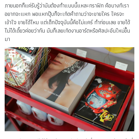
ภายนอกก็แค่รับรู้ว่ามันต้องทำแบบนี้แหละกราฟิก คือบางทีเรา
อยากจะแหก พอแหกปุ๊บก็จะเกิดคำถามว่าจะขายใคร ใครจะ
เข้าใจ ขายได้ไหม แต่เด็กปัจจุบันนี้คือไม่แคร์ ทำก่อนเลย ขายได้
ไม่ได้เดี๋ยวค่อยว่ากัน มันก็เลยเกิดงานอาร์ตหรือศิลปะอันใหม่ขึ้น
มา