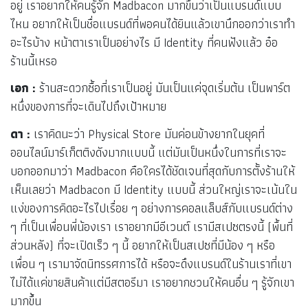
อยู่ เราอยากให้คนรู้จัก Madbacon มากขึ้นว่าเป็นแบรนด์แบบ
ไหน อยากให้เป็นชื่อแบรนด์ที่พอคนได้ยินแล้วเขานึกออกว่าเราทำ
อะไรบ้าง หน้าตาเราเป็นอย่างไร มี Identity ที่คนฟังแล้ว อ๋อ
ร้านนี้เหรอ
เอก :
ร้านสะดวกซื้อที่เราเป็นอยู่ มันเป็นแค่จุดเริ่มต้น เป็นพาร์ต
หนึ่งของการที่จะเดินไปถึงเป้าหมาย
ดา :
เราคิดนะว่า Physical Store มันค่อนข้างยากในยุคที่
ออนไลน์มาร์เก็ตติงดังมากแบบนี้ แต่มันเป็นหนึ่งในการที่เราจะ
บอกออกมาว่า Madbacon คือใครได้ชัดเจนที่สุดกับการตั้งร้านให้
เห็นเลยว่า Madbacon มี Identity แบบนี้ ส่วนใหญ่เราจะเน้นใน
แง่ของการคิดอะไรไปเรื่อย ๆ อย่างการคอลแล็บส์กับแบรนด์ต่าง
ๆ ที่เป็นเพื่อนพี่น้องเรา เราอยากมีอีเวนต์ เรามีสเปซตรงนี้ (พื้นที่
ส่วนหลัง) ที่จะเปิดเร็ว ๆ นี้ อยากให้เป็นสเปซที่มีน้อง ๆ หรือ
เพื่อน ๆ เรามาจัดนิทรรศการได้ หรือจะดึงแบรนด์ในร้านเราที่เขา
ไม่ได้แค่ขายสินค้าแต่มีสตอรีมา เราอยากชวนให้คนอื่น ๆ รู้จักเขา
มากขึ้น