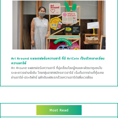
Ari Around แพลตฟอร์มความอารี ที่มี AriCoin เป็นตัวกลางเชื่อม
ความอารีย์
Ari Around แพลตฟอร์มความอารี ที่มุ่งเชื่อมโยงผู้คนและพัฒนาชุมชนใน
ระยะยาวอย่างยั่งยืน โดยกลุ่มอาสาสมัครชาวอารีย์ เริ่มต้นจากย่านที่คุ้นเคย
ย่านอารีย์-ประดิพัทธ์ ผลักดันเฟสแรกด้วยความอารีต่อสิ่งแวดล้อม
Most Read