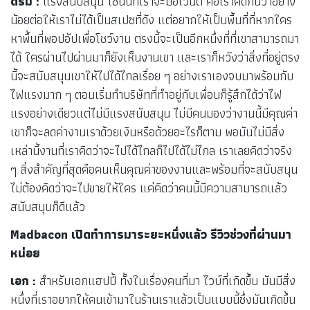
ดรีม :
แรงสนับสนุน โซนนี้ที่เราจะมีอีเวนต์ คือเราคิดกันว่าอย่าง
น้อยต่อให้เราไม่ได้เป็นสเปซที่ดัง แต่อยากให้เป็นพื้นที่ที่หากใคร
หาพื้นที่พอปอัปเพื่อโชว์งาน ตรงนี้จะเป็นอีกหนึ่งที่ที่เขาสามารถมา
ได้ ใครผ่านไปผ่านมาก็ยังเห็นงานเขา และเราก็หวังว่าสิ่งที่อยู่ตรง
นี้จะสนับสนุนเขาให้ไปได้ไกลเรื่อย ๆ อย่างเราเองจบมาพร้อมกับ
ไฟแรงมาก ๆ ตอนเริ่มทำบริษัทที่ทำอยู่กับเพื่อนก็รู้สึกได้ว่าไฟ
แรงอย่างเดียวแต่ไม่มีแรงสนับสนุน ไม่มีคนมองว่างานนี้มีคุณค่า
เขาก็จะลดค่างานเราด้วยเงินหรือด้วยอะไรก็ตาม พอมันไม่มีสิ่ง
เหล่านี้งานที่เราคิดว่าจะไปได้ไกลก็ไปได้ไม่ไกล เราเลยคิดว่าจริง
ๆ สิ่งสำคัญที่สุดคือคนเห็นคุณค่าของงานและพร้อมที่จะสนับสนุน
ไม่ต้องคิดว่าจะไปขายให้ใคร แค่คิดว่าคนนี้มีความสามารถแล้ว
สนับสนุนก็ดีแล้ว
Madbacon เปิดทำการมาระยะหนึ่งแล้ว รีวิวช่วงที่ผ่านมา
หน่อย
เอก :
สำหรับเอกแฮปปี้ ทั้งในเรื่องคนที่มา ไวบ์ที่เกิดขึ้น มันมีสิ่ง
หนึ่งที่เราอยากให้คนเข้ามาในร้านเราแล้วเป็นแบบนี้ซึ่งมันเกิดขึ้น