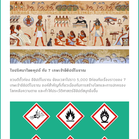
ไขปริศนาไอยคุปต์ กับ 7 เทพเจ้าอียิปต์โบราณ
ชวนตีตั๋วท่อง อียิปต์โบราณ ย้อนเวลาไปราว 5,000 ปีก่อนกับเรื่องราวของ 7
เทพเจ้าอียิปต์โบราณ องค์สำคัญที่เกี่ยวเนื่องกับการสร้างโลกและการปกครอง
โลกหลังความตาย และทำให้ประวัติศาสตร์อียิปต์สนุกยิ่งขึ้น