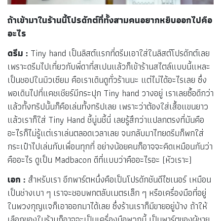
ถ้าเข้ามาในร้านนี้โปรดักต์ที่ทั้งสามคนอยากหยิบออกไปคือ
อะไร
ดรีม :
Tiny hand เป็นลิสต์แรกที่ดรีมเอาใส่ในลิสต์โปรดักต์เลย
เพราะดรีมไปเที่ยวกับพี่ดาที่สเปนแล้วก็เข้าร้านสไตล์แบบนี้แหละ
เป็นชอปในมิวเซียม คือเราเดินดูทั่วร้านนะ แต่ไม่ได้อะไรเลย ซึ่ง
พอเดินไปที่แคชเชียร์มีกระปุก Tiny hand วางอยู่ เราเลยซื้อดีกว่า
แล้วทั้งทริปนั้นก็คือเล่นทั้งทริปเลย เพราะว่าต้องใส่เสื้อแขนยาว
แล้วเราก็ใส่ Tiny Hand ชี้นู่นชี้นี่ เลยรู้สึกว่าแปลกตรงที่มันคือ
อะไรก็ไม่รู้แต่เราเล่นตลอดเวลาเลย จนกลับมาไทยดรีมก็พกใส่
กระเป๋าไปเล่นกับเพื่อนทุกที่ อย่างน้อยคนก็อาจจะคิดเหมือนกันว่า
คืออะไร ดูเป็น Madbacon ดีที่แบบว่าคืออะไรอะ (หัวเราะ)
เอก :
สำหรับเรา อีกพาร์ตหนึ่งคือเป็นโปรดักชันดีไซเนอร์ เหมือน
เป็นช่างเบา ๆ เราจะชอบพกตลับเมตรเล็ก ๆ หรือเครื่องมือที่อยู่
ในพวงกุญแจก็เอาออกมาได้เลย ซึ่งร้านเราก็มีขายอยู่บ้าง ถ้าให้
เลือกของในร้านก็อาจจะเป็นเครื่องมือพวกนี้ เป็นพาร์ตของผู้ชาย