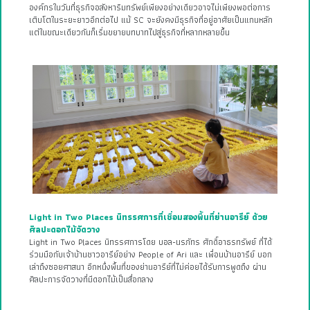
องค์กรในวันที่ธุรกิจอสังหาริมทรัพย์เพียงอย่างเดียวอาจไม่เพียงพอต่อการ
เติบโตในระยะยาวอีกต่อไป แม้ SC จะยังคงมีธุรกิจที่อยู่อาศัยเป็นแกนหลัก
แต่ในขณะเดียวกันก็เริ่มขยายบทบาทไปสู่ธุรกิจที่หลากหลายขึ้น
Light in Two Places นิทรรศการที่เชื่อมสองพื้นที่ย่านอารีย์ ด้วย
ศิลปะดอกไม้จัดวาง
Light in Two Places นิทรรศการโดย บอล-นรภัทร ศักดิ์อาธรทรัพย์ ที่ได้
ร่วมมือกับเจ้าบ้านชาวอารีย์อย่าง People of Ari และ เพื่อนบ้านอารีย์ บอก
เล่าถึงซอยศาสนา อีกหนึ่งพื้นที่ของย่านอารีย์ที่ไม่ค่อยได้รับการพูดถึง ผ่าน
ศิลปะการจัดวางที่มีดอกไม้เป็นสื่อกลาง