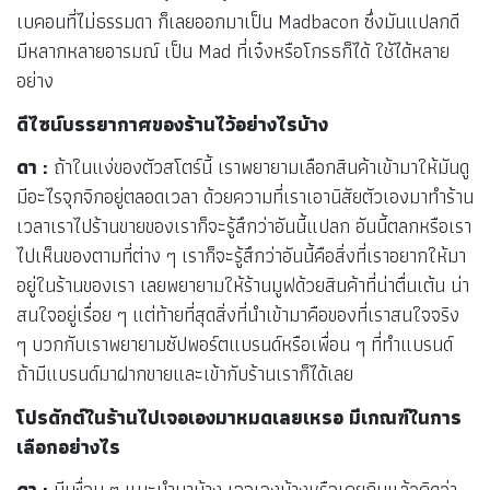
เบคอนที่ไม่ธรรมดา ก็เลยออกมาเป็น Madbacon ซึ่งมันแปลกดี
มีหลากหลายอารมณ์ เป็น Mad ที่เจ๋งหรือโกรธก็ได้ ใช้ได้หลาย
อย่าง
ดีไซน์บรรยากาศของร้านไว้อย่างไรบ้าง
ดา :
ถ้าในแง่ของตัวสโตร์นี้ เราพยายามเลือกสินค้าเข้ามาให้มันดู
มีอะไรจุกจิกอยู่ตลอดเวลา ด้วยความที่เราเอานิสัยตัวเองมาทำร้าน
เวลาเราไปร้านขายของเราก็จะรู้สึกว่าอันนี้แปลก อันนี้ตลกหรือเรา
ไปเห็นของตามที่ต่าง ๆ เราก็จะรู้สึกว่าอันนี้คือสิ่งที่เราอยากให้มา
อยู่ในร้านของเรา เลยพยายามให้ร้านมูฟด้วยสินค้าที่น่าตื่นเต้น น่า
สนใจอยู่เรื่อย ๆ แต่ท้ายที่สุดสิ่งที่นำเข้ามาคือของที่เราสนใจจริง
ๆ บวกกับเราพยายามซัปพอร์ตแบรนด์หรือเพื่อน ๆ ที่ทำแบรนด์
ถ้ามีแบรนด์มาฝากขายและเข้ากับร้านเราก็ได้เลย
โปรดักต์ในร้านไปเจอเองมาหมดเลยเหรอ มีเกณฑ์ในการ
เลือกอย่างไร
ดา :
มีเพื่อน ๆ แนะนำมาบ้าง เจอเองบ้างหรือเคยกินแล้วคิดว่า