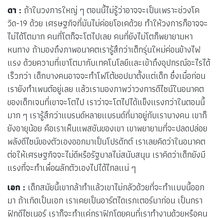
ดา :
ถ้าในวงการใหญ่ ๆ ตอนนี้ไม่รู้ว่าอาจจะเป็นเพราะช่วงโค
วิด-19 ด้วย เศรษฐกิจที่มันไม่ค่อยโอเคด้วย ทำให้วงการก็อาจจะ
ไม่ได้โตมาก คนที่โตก็จะโตไปเลย คนที่ยังไม่โตก็พยายามหา
หนทาง ถ้ามองถึงภาพอนาคตเรารู้สึกว่าเด็กรุ่นใหม่ค่อนข้างไฟ
แรง ด้วยความที่เขาโตมากับเทคโนโลยีและเข้าถึงอุปกรณ์อะไรได้
เร็วกว่า เด็กบางคนอาจจะทำโฟโต้ชอปมาตั้งแต่เด็ก ซึ่งเมื่อก่อน
เรายังทำเพนต์อยู่เลย แล้วเรามองภาพว่าวงการดีไซน์ในอนาคต
ของเด็กเจนที่เขาจะโตไป เราว่าจะโตไปได้แข็งแรงกว่าในตอนนี้
มาก ๆ เรารู้สึกว่าแบรนด์หลายแบรนด์ที่มาอยู่กับเราบางคน เขาก็
ยังอายุน้อย คือเราเห็นแพสชันของเขา เขาพยายามที่จะปลดปล่อย
พลังดีไซน์ของตัวเองออกมาเป็นโปรดักต์ เราเลยคิดว่าในอนาคต
ต่อให้เศรษฐกิจจะไม่ดีหรือรัฐบาลไม่สนับสนุน เราคิดว่าเด็กยังมี
แรงที่จะทำเพื่อผลักตัวเองไปได้ไกลแน่ ๆ
เอก :
เด็กสมัยนี้เขากล้าทำแล้วเขาไม่กลัวด้วยที่จะทำแบบนี้ออก
มา ถ้าเกิดเป็นเอก เราเคยเป็นอาร์ตไดเรกเตอร์มาก่อน เป็นกรา
ฟิกดีไซเนอร์ เราก็จะทำแค่กราฟิกโดยคนที่เราทำงานด้วยหรือคน