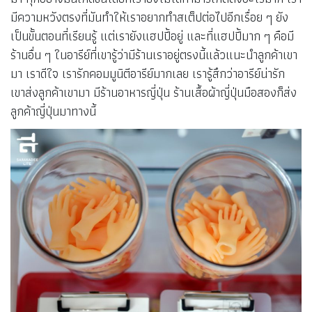
มีความหวังตรงที่มันทำให้เราอยากทำสเต็ปต่อไปอีกเรื่อย ๆ ยัง
เป็นขั้นตอนที่เรียนรู้ แต่เรายังแฮปปี้อยู่ และที่แฮปปี้มาก ๆ คือมี
ร้านอื่น ๆ ในอารีย์ที่เขารู้ว่ามีร้านเราอยู่ตรงนี้แล้วแนะนำลูกค้าเขา
มา เราดีใจ เรารักคอมมูนิตีอารีย์มากเลย เรารู้สึกว่าอารีย์น่ารัก
เขาส่งลูกค้าเขามา มีร้านอาหารญี่ปุ่น ร้านเสื้อผ้าญี่ปุ่นมือสองก็ส่ง
ลูกค้าญี่ปุ่นมาทางนี้