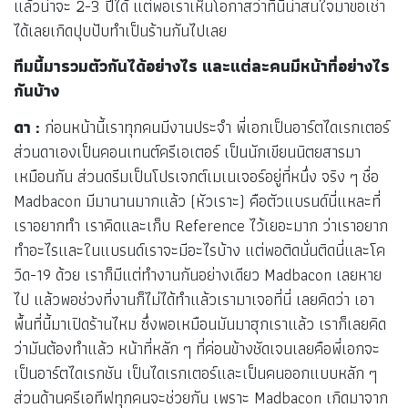
แล้วน่าจะ 2-3 ปีได้ แต่พอเราเห็นโอกาสว่าที่นี่น่าสนใจมาขอเช่า
ได้เลยเกิดปุบปับทำเป็นร้านกันไปเลย
ทีมนี้มารวมตัวกันได้อย่างไร และแต่ละคนมีหน้าที่อย่างไร
กันบ้าง
ดา :
ก่อนหน้านี้เราทุกคนมีงานประจำ พี่เอกเป็นอาร์ตไดเรกเตอร์
ส่วนดาเองเป็นคอนเทนต์ครีเอเตอร์ เป็นนักเขียนนิตยสารมา
เหมือนกัน ส่วนดรีมเป็นโปรเจกต์เมเนเจอร์อยู่ที่หนึ่ง จริง ๆ ชื่อ
Madbacon มีมานานมากแล้ว (หัวเราะ) คือตัวแบรนด์นี่แหละที่
เราอยากทำ เราคิดและเก็บ Reference ไว้เยอะมาก ว่าเราอยาก
ทำอะไรและในแบรนด์เราจะมีอะไรบ้าง แต่พอติดนั่นติดนี่และโค
วิด-19 ด้วย เราก็มีแต่ทำงานกันอย่างเดียว Madbacon เลยหาย
ไป แล้วพอช่วงที่งานก็ไม่ได้ทำแล้วเรามาเจอที่นี่ เลยคิดว่า เอา
พื้นที่นี้มาเปิดร้านไหม ซึ่งพอเหมือนมันมาฮุกเราแล้ว เราก็เลยคิด
ว่ามันต้องทำแล้ว หน้าที่หลัก ๆ ที่ค่อนข้างชัดเจนเลยคือพี่เอกจะ
เป็นอาร์ตไดเรกชัน เป็นไดเรกเตอร์และเป็นคนออกแบบหลัก ๆ
ส่วนด้านครีเอทีฟทุกคนจะช่วยกัน เพราะ Madbacon เกิดมาจาก