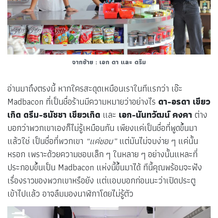
จากซ้าย : เอก ดา และ ดรีม
อ่านมาถึงตรงนี้ หากใครสะดุดเหมือนเราในทีแรกว่า เอ๊ะ
Madbacon ที่เป็นชื่อร้านมีความหมายว่าอย่างไร
ดา-อรดา เขียว
เกิด ดรีม-ธนัชชา เขียวเกิด
และ
เอก-นันทวัฒน์ คงคา
ต่าง
บอกว่าพวกเขาเองก็ไม่รู้เหมือนกัน เพียงแค่เป็นชื่อที่พูดขึ้นมา
แล้วใช่ เป็นชื่อที่พวกเขา
“แค่ชอบ”
แต่มันไม่จบง่าย ๆ แค่นั้น
หรอก เพราะด้วยความชอบเล็ก ๆ ในหลาย ๆ อย่างนั้นแหละที่
ประกอบขึ้นเป็น Madbacon แห่งนี้ขึ้นมาได้ ทีนี้คุณพร้อมจะฟัง
เรื่องราวของพวกเขาหรือยัง แต่แอบบอกก่อนนะว่าเปิดประตู
เข้าไปแล้ว อาจลืมมองนาฬิกาโดยไม่รู้ตัว