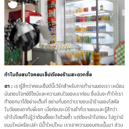
ทำไมถึงสนใจคอนเซ็ปต์ของร้านสะดวกซื้อ
ดา :
เรารู้สึกว่าคอนเซ็ปต์นี้เวิร์กสำหรับการทำงานของเรา เหมือน
มันตอบโจทย์ดีไซน์และความสนใจของเราก่อน ซึ่งมันจะทำให้เรา
ทำออกมาได้อย่างเต็มที่ อย่างที่บอกว่าเราชอบเข้าร้านของโลคัล
ในวัยของดากับพี่เอก เมื่อก่อนจะมีร้านชำที่เราชอบและรู้สึกว่า
เข้าไปโดยที่ไม่รู้ว่าต้องซื้ออะไรด้วยซ้ำ แต่ต้องเข้าไปก่อน ไปดูว่ามี
ขนมใหม่หรือเปล่า มีน้ำใหม่ไหม เราเอาความชอบตรงนั้นมา ส่วน