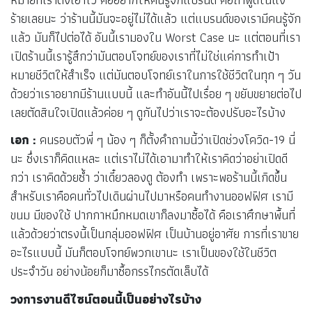
ร้ายเลยนะ ว่าร้านนี้มันจะอยู่ไม่ได้แล้ว แต่แบรนด์ของเรามีคนรู้จัก
แล้ว มันก็ไปต่อได้ อันนี้เรามองใน Worst Case นะ แต่ตอนที่เรา
เปิดร้านนี้เรารู้สึกว่ามันตอบโจทย์ของเราที่ไม่ใช่แค่การทำเป้า
หมายชีวิตให้สำเร็จ แต่มันตอบโจทย์เราในการใช้ชีวิตในทุก ๆ วัน
ด้วยว่าเราอยากมีร้านแบบนี้ และทำอันนี้ไปเรื่อย ๆ ขยับขยายต่อไป
เลยตัดสินใจเปิดแล้วค่อย ๆ ดูกันไปว่าเราจะต้องปรับอะไรบ้าง
เอก :
คนรอบตัวพี่ ๆ น้อง ๆ ก็ตั้งคำถามนี้ว่าเปิดช่วงโควิด-19 นี่
นะ ซึ่งเราก็คิดแหละ แต่เราไม่ได้เอามาทำให้เราคิดว่าอย่าเปิดดี
กว่า เราคิดด้วยซ้ำ ว่าเดี๋ยวลองดู ต้องทำ เพราะพอร้านนี้เกิดขึ้น
สำหรับเราคือคนทั่วไปเดินผ่านไปมาหรือคนทำงานออฟฟิศ เรามี
ขนม มีของใช้ ปากกาหมึกหมดเขาก็ลงมาซื้อได้ คือเราศึกษาพื้นที่
แล้วด้วยว่าตรงนี้เป็นกลุ่มออฟฟิศ เป็นบ้านอยู่อาศัย การที่เราขาย
อะไรแบบนี้ มันก็ตอบโจทย์พวกเขานะ เราเป็นของใช้ในชีวิต
ประจำวัน อย่างน้อยก็มาซื้อกรรไกรตัดเล็บได้
วงการงานดีไซน์ตอนนี้เป็นอย่างไรบ้าง