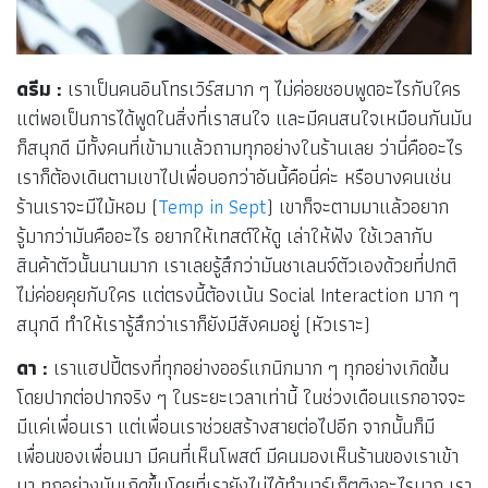
ดรีม :
เราเป็นคนอินโทรเวิร์สมาก ๆ ไม่ค่อยชอบพูดอะไรกับใคร
แต่พอเป็นการได้พูดในสิ่งที่เราสนใจ และมีคนสนใจเหมือนกันมัน
ก็สนุกดี มีทั้งคนที่เข้ามาแล้วถามทุกอย่างในร้านเลย ว่านี่คืออะไร
เราก็ต้องเดินตามเขาไปเพื่อบอกว่าอันนี้คือนี่ค่ะ หรือบางคนเช่น
ร้านเราจะมีไม้หอม (
Temp in Sept
) เขาก็จะตามมาแล้วอยาก
รู้มากว่ามันคืออะไร อยากให้เทสต์ให้ดู เล่าให้ฟัง ใช้เวลากับ
สินค้าตัวนั้นนานมาก เราเลยรู้สึกว่ามันชาเลนจ์ตัวเองด้วยที่ปกติ
ไม่ค่อยคุยกับใคร แต่ตรงนี้ต้องเน้น Social Interaction มาก ๆ
สนุกดี ทำให้เรารู้สึกว่าเราก็ยังมีสังคมอยู่ (หัวเราะ)
ดา :
เราแฮปปี้ตรงที่ทุกอย่างออร์แกนิกมาก ๆ ทุกอย่างเกิดขึ้น
โดยปากต่อปากจริง ๆ ในระยะเวลาเท่านี้ ในช่วงเดือนแรกอาจจะ
มีแค่เพื่อนเรา แต่เพื่อนเราช่วยสร้างสายต่อไปอีก จากนั้นก็มี
เพื่อนของเพื่อนมา มีคนที่เห็นโพสต์ มีคนมองเห็นร้านของเราเข้า
มา ทุกอย่างมันเกิดขึ้นโดยที่เรายังไม่ได้ทำมาร์เก็ตติงอะไรมาก เรา