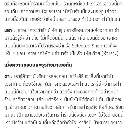
ดรีมก็จะชอบเข้าร้านเครื่องเขียน ร้านกิฟต์ชอป เราเลยเอาสิ่งนี้มา
รวมกัน เอาความสนใจของเรามาใส่ในร้านนี้และมองดูแล้วว่า
แถวนี้ยังไม่มี เลยคิดว่าสิ่งนี้แหละ น่าลอง ทำไปเถอะ ทำไปก่อน
เอก :
เราอยากจะทำร้านให้คนรุ่นเราหรือคนเจนหลังจากเราเข้า
มาแล้วรู้สึกว่า เห้ย ไม่เห็นอันนี้นานแล้ว เห้ย มีอันนี้ด้วย เราคิด
แบบนั้นนะเวลาเราไปร้านของชำหรือ Selected Shop เราก็จะ
เห้ย ๆ ชอบ เราอยากให้คนเข้ามาร้านนี้แล้ว เห้ย ด้วย (หัวเราะ)
เมื่อความชอบและธุรกิจมาเจอกัน
ดา :
เรารู้สึกว่ามันคือการลองก่อน เรารีเสิร์ชว่าสิ่งที่เราทำไป
เวิร์กไหม ต้องใช้เวลาในการทดลองและทำ แต่เรารู้สึกว่าการทำ
แบบนี้มันสบายใจเรามากกว่า ด้วยจังหวะของการทำ อย่างหน้า
ร้านเราคิดว่าสวยแล้ว แต่จริง ๆ มันยังไม่ได้ต้องไปเติม มันก็ค่อย
ๆ เข้ามาหมดนะ หมายถึงว่าหลักการในการทำธุรกิจ สิ่งที่เคยเรียน
มา แต่เป้าหมายของเราในการทำร้านนี้ยังมีอีกเยอะ ไม่ใช่ว่าตอนนี้
เราเปิดร้านแล้วมันจบที่เหลือคือทำกำไร เรายังมีเป้าหมายของเรา