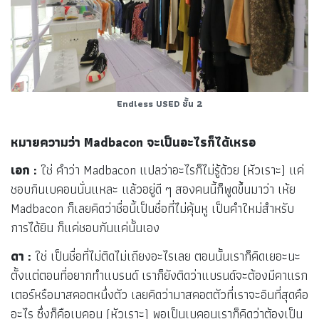
Endless USED
ชั้น 2
หมายความว่า Madbacon จะเป็นอะไรก็ได้เหรอ
เอก :
ใช่ คำว่า Madbacon แปลว่าอะไรก็ไม่รู้ด้วย (หัวเราะ) แค่
ชอบกินเบคอนนั่นแหละ แล้วอยู่ดี ๆ สองคนนี้ก็พูดขึ้นมาว่า เห้ย
Madbacon ก็เลยคิดว่าชื่อนี้เป็นชื่อที่ไม่คุ้นหู เป็นคำใหม่สำหรับ
การได้ยิน ก็แค่ชอบกันแค่นั้นเอง
ดา :
ใช่ เป็นชื่อที่ไม่ติดไม่เถียงอะไรเลย ตอนนั้นเราก็คิดเยอะนะ
ตั้งแต่ตอนที่อยากทำแบรนด์ เราก็ยังติดว่าแบรนด์จะต้องมีคาแรก
เตอร์หรือมาสคอตหนึ่งตัว เลยคิดว่ามาสคอตตัวที่เราจะอินที่สุดคือ
อะไร ซึ่งก็คือเบคอน (หัวเราะ) พอเป็นเบคอนเราก็คิดว่าต้องเป็น