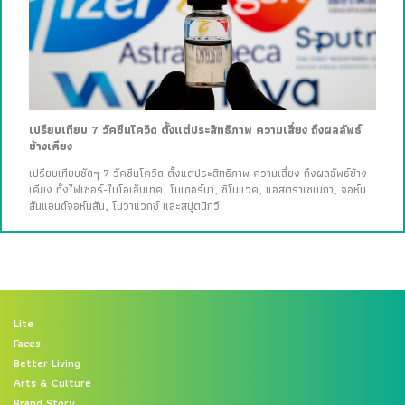
เปรียบเทียบ 7 วัคซีนโควิด ตั้งแต่ประสิทธิภาพ ความเสี่ยง ถึงผลลัพธ์
ข้างเคียง
เปรียบเทียบชัดๆ 7 วัคซีนโควิด ตั้งแต่ประสิทธิภาพ ความเสี่ยง ถึงผลลัพธ์ข้าง
เคียง ทั้งไฟเซอร์-ไบโอเอ็นเทค, โมเดอร์นา, ซิโนแวค, แอสตราเซเนกา, จอห์น
สันแอนด์จอห์นสัน, โนวาแวกซ์ และสปุตนิกวี
Lite
Faces
Better Living
Arts & Culture
Brand Story