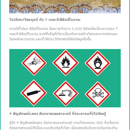
ไขปริศนาไอยคุปต์ กับ 7 เทพเจ้าอียิปต์โบราณ
ชวนตีตั๋วท่อง อียิปต์โบราณ ย้อนเวลาไปราว 5,000 ปีก่อนกับเรื่องราวของ 7
เทพเจ้าอียิปต์โบราณ องค์สำคัญที่เกี่ยวเนื่องกับการสร้างโลกและการปกครอง
โลกหลังความตาย และทำให้ประวัติศาสตร์อียิปต์สนุกยิ่งขึ้น
9 สัญลักษณ์แสดง อันตรายของสารเคมี ที่ประชาชนทั่วไปต้องรู้
รู้จัก 9 สัญลักษณ์แสดง อันตรายของสารเคมี ตามกำหนดของ GHS ซึ่งเป็นการ
ติดฉลากสารเคมีให้เป็นระบบเดียวกันทั่วโลก เพื่อแสดงถึงอันตรายในแต่ละด้าน