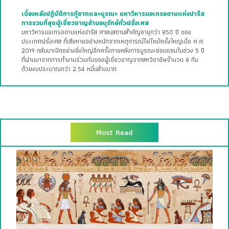
เบื้องหลังปฏิบัติการกู้ซากและบูรณะ มหาวิหารนอเทรอดามแห่งปารีส
การรวมที่สุดผู้เชี่ยวชาญด้านอนุรักษ์ทั่วฝรั่งเศส
มหาวิหารนอเทรอดามแห่งปารีส ศาสนสถานสำคัญอายุกว่า 850 ปี ของ
ประเทศฝรั่งเศส ที่เสียหายอย่างหนักจากเหตุการณ์ไฟไหม้ครั้งใหญ่เมื่อ ค.ศ.
2019 กลับมาเปิดอย่างยิ่งใหญ่อีกครั้งภายหลังการบูรณะซ่อมแซมในช่วง 5 ปี
ที่ผ่านมาจากการทำงานร่วมกันของผู้เชี่ยวชาญจากสหวิชาชีพจำนวน 8 ทีม
ด้วยงบประมาณกว่า 2.54 หมื่นล้านบาท
Most Read