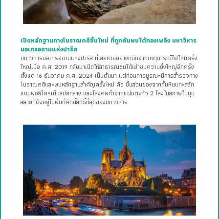
เปิดหลักฐานทางโบราณคดีชิ้นใหม่ ที่ถูกค้นพบใต้กองเพลิง มหาวิหาร
นอเทรอดามแห่งปารีส
มหาวิหารนอเทรอดามแห่งปารีส ที่เสียหายอย่างหนักจากเหตุการณ์ไฟไหม้ครั้ง
ใหญ่เมื่อ ค.ศ. 2019 กลับมาเปิดให้สาธารณชนได้เข้าชมความยิ่งใหญ่อีกครั้ง
ตั้งแต่ 16 ธันวาคม ค.ศ. 2024 เป็นต้นมา แต่ก่อนการบูรณะมีการสำรวจทาง
โบราณคดีและพบหลักฐานสำคัญครั้งใหม่ คือ ชิ้นส่วนของฉากกั้นหินแกะสลัก
แบบพอลิโครมในสมัยกลาง และโลงศพทำจากแผ่นตะกั่ว 2 โลงในสภาพไม่บุบ
สลายที่ฝังอยู่ในพื้นที่ศักดิ์สิทธิ์ที่สุดของมหาวิหาร