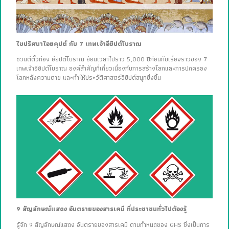
ไขปริศนาไอยคุปต์ กับ 7 เทพเจ้าอียิปต์โบราณ
ชวนตีตั๋วท่อง อียิปต์โบราณ ย้อนเวลาไปราว 5,000 ปีก่อนกับเรื่องราวของ 7
เทพเจ้าอียิปต์โบราณ องค์สำคัญที่เกี่ยวเนื่องกับการสร้างโลกและการปกครอง
โลกหลังความตาย และทำให้ประวัติศาสตร์อียิปต์สนุกยิ่งขึ้น
9 สัญลักษณ์แสดง อันตรายของสารเคมี ที่ประชาชนทั่วไปต้องรู้
รู้จัก 9 สัญลักษณ์แสดง อันตรายของสารเคมี ตามกำหนดของ GHS ซึ่งเป็นการ