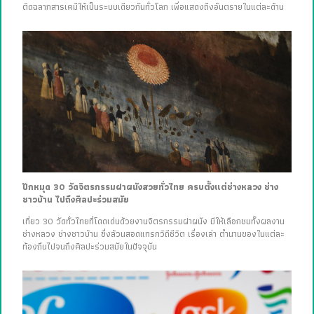
ติดฉลากสารเคมีให้เป็นระบบเดียวกันทั่วโลก เพื่อแสดงถึงอันตรายในแต่ละด้าน
ปักหมุด 30 วัดจิตรกรรมฝาผนังสวยทั่วไทย ครบตั้งแต่ช่างหลวง ช่าง
ชาวบ้าน ไปถึงศิลปะร่วมสมัย
เที่ยว 30 วัดทั่วไทยที่โดดเด่นด้วยงานจิตรกรรมฝาผนัง มีให้เลือกชมทั้งผลงาน
ช่างหลวง ช่างชาวบ้าน ซึ่งล้วนสอดแทรกวิถีชีวิต เรื่องเล่า ตำนานของในแต่ละ
ท้องถิ่นไปจนถึงศิลปะร่วมสมัยในปัจจุบัน