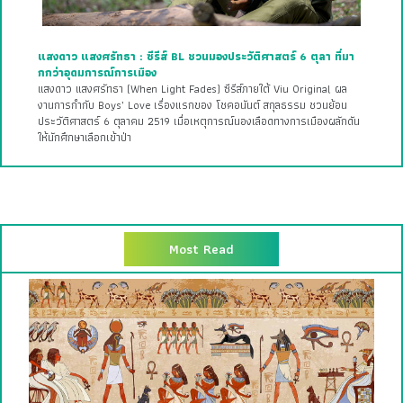
แสงดาว แสงศรัทธา : ซีรีส์ BL ชวนมองประวัติศาสตร์ 6 ตุลา ที่มา
กกว่าอุดมการณ์การเมือง
แสงดาว แสงศรัทธา (When Light Fades) ซีรีส์ภายใต้ Viu Original ผล
งานการกำกับ Boys’ Love เรื่องแรกของ โชคอนันต์ สกุลธรรม ชวนย้อน
ประวัติศาสตร์ 6 ตุลาคม 2519 เมื่อเหตุการณ์นองเลือดทางการเมืองผลักดัน
ให้นักศึกษาเลือกเข้าป่า
Most Read