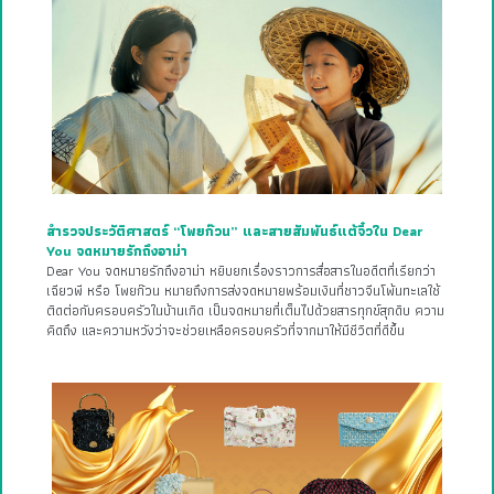
สำรวจประวัติศาสตร์ “โพยก๊วน” และสายสัมพันธ์แต้จิ๋วใน Dear
You จดหมายรักถึงอาม่า
Dear You จดหมายรักถึงอาม่า หยิบยกเรื่องราวการสื่อสารในอดีตที่เรียกว่า
เฉียวพี หรือ โพยก๊วน หมายถึงการส่งจดหมายพร้อมเงินที่ชาวจีนโพ้นทะเลใช้
ติดต่อกับครอบครัวในบ้านเกิด เป็นจดหมายที่เต็มไปด้วยสารทุกข์สุกดิบ ความ
คิดถึง และความหวังว่าจะช่วยเหลือครอบครัวที่จากมาให้มีชีวิตที่ดีขึ้น