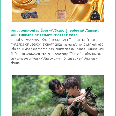
จากฉลองพระองค์สมเด็จพระพันปีหลวง สู่แรงบันดาลใจในคอลเล
คชั่น THREADS OF LEGACY: S’CRAFT 2026
แบรนด์ SIRIVANNAVARI ร่วมกับ ICONCRAFT ไอคอนสยาม นำเสนอ
THREADS OF LEGACY: S’CRAFT 2026 คอลเลคชั่นกระเป๋าผ้าไหมไทยลิมิ
เต็ด อิดิชัน ด้วยผ้าทอจากจากช่างระดับมาสเตอร์และช่างทอรุ่นใหม่พร้อมงาน
ปักโดย SIRIVANNAVARI Atelier & Academy ที่ได้แรงบันดาลใจจากฉลอง
พระองค์ของสมเด็จพระพันปีหลวง และสถาปัตยกรรมพระที่นั่งและพระ
ตำหนัก