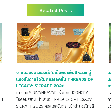
Related Posts
ย
จากฉลองพระองค์สมเด็จพระพันปีหลวง สู่
แ
ง
แรงบันดาลใจในคอลเลคชั่น THREADS OF
ป
LEGACY: S’CRAFT 2026
ก
ว
แบรนด์ SIRIVANNAVARI ร่วมกับ ICONCRAFT
แ
วน
ไอคอนสยาม นำเสนอ THREADS OF LEGACY:
ภ
S’CRAFT 2026 คอลเลคชั่นกระเป๋าผ้าไหมไทยลิ
L