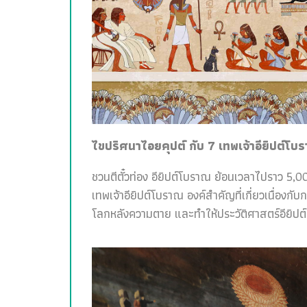
ไขปริศนาไอยคุปต์ กับ 7 เทพเจ้าอียิปต์โบ
ชวนตีตั๋วท่อง อียิปต์โบราณ ย้อนเวลาไปราว 5,00
เทพเจ้าอียิปต์โบราณ องค์สำคัญที่เกี่ยวเนื่อง
โลกหลังความตาย และทำให้ประวัติศาสตร์อียิปต์สน