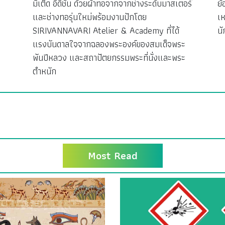
มิเต็ด อิดิชัน ด้วยผ้าทอจากจากช่างระดับมาสเตอร์
ย้
ง
และช่างทอรุ่นใหม่พร้อมงานปักโดย
เห
SIRIVANNAVARI Atelier & Academy ที่ได้
นั
แรงบันดาลใจจากฉลองพระองค์ของสมเด็จพระ
พันปีหลวง และสถาปัตยกรรมพระที่นั่งและพระ
ตำหนัก
Most Read