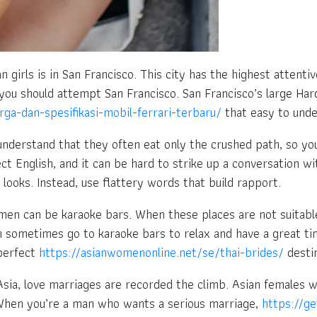
 girls is in San Francisco. This city has the highest attentiv
ou should attempt San Francisco. San Francisco’s large Ha
ga-dan-spesifikasi-mobil-ferrari-terbaru/
that easy to und
nderstand that they often eat only the crushed path, so yo
 English, and it can be hard to strike up a conversation wi
looks. Instead, use flattery words that build rapport.
n can be karaoke bars. When these places are not suitable 
n sometimes go to karaoke bars to relax and have a great tim
 perfect
https://asianwomenonline.net/se/thai-brides/
destin
Asia, love marriages are recorded the climb. Asian females wa
. When you’re a man who wants a serious marriage,
https://ge