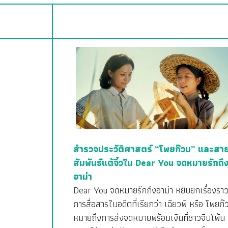
สำรวจประวัติศาสตร์ “โพยก๊วน” และสา
สัมพันธ์แต้จิ๋วใน Dear You จดหมายรักถึ
อาม่า
Dear You จดหมายรักถึงอาม่า หยิบยกเรื่องรา
การสื่อสารในอดีตที่เรียกว่า เฉียวพี หรือ โพยก๊
หมายถึงการส่งจดหมายพร้อมเงินที่ชาวจีนโพ้น