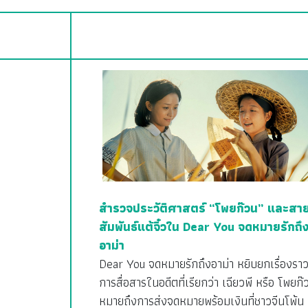
สำรวจประวัติศาสตร์ “โพยก๊วน” และสา
สัมพันธ์แต้จิ๋วใน Dear You จดหมายรักถึ
อาม่า
Dear You จดหมายรักถึงอาม่า หยิบยกเรื่องรา
การสื่อสารในอดีตที่เรียกว่า เฉียวพี หรือ โพยก๊
หมายถึงการส่งจดหมายพร้อมเงินที่ชาวจีนโพ้น