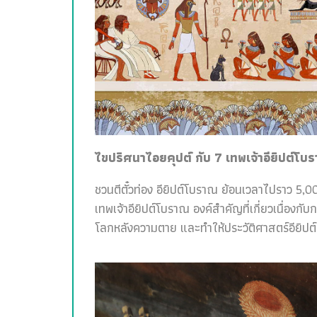
ไขปริศนาไอยคุปต์ กับ 7 เทพเจ้าอียิปต์โบ
ชวนตีตั๋วท่อง อียิปต์โบราณ ย้อนเวลาไปราว 5,00
เทพเจ้าอียิปต์โบราณ องค์สำคัญที่เกี่ยวเนื่อง
โลกหลังความตาย และทำให้ประวัติศาสตร์อียิปต์สน