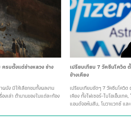
ครบตั้งแต่ช่างหลวง ช่าง
เปรียบเทียบ 7 วัคซีนโควิด ต
ข้างเคียง
ฝาผนัง มีให้เลือกชมทั้งผลงาน
เปรียบเทียบชัดๆ 7 วัคซีนโควิด ต
เรื่องเล่า ตำนานของในแต่ละท้อง
เคียง ทั้งไฟเซอร์-ไบโอเอ็นเทค
แอนด์จอห์นสัน, โนวาแวกซ์ และ