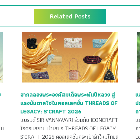
Related Posts
ย
จากฉลองพระองค์สมเด็จพระพันปีหลวง สู่
แ
ง
แรงบันดาลใจในคอลเลคชั่น THREADS OF
ป
LEGACY: S’CRAFT 2026
ก
ว
แบรนด์ SIRIVANNAVARI ร่วมกับ ICONCRAFT
แ
วน
ไอคอนสยาม นำเสนอ THREADS OF LEGACY:
ภ
S’CRAFT 2026 คอลเลคชั่นกระเป๋าผ้าไหมไทยลิ
L