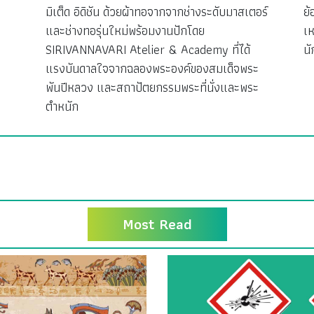
มิเต็ด อิดิชัน ด้วยผ้าทอจากจากช่างระดับมาสเตอร์
ย้
ง
และช่างทอรุ่นใหม่พร้อมงานปักโดย
เห
SIRIVANNAVARI Atelier & Academy ที่ได้
นั
แรงบันดาลใจจากฉลองพระองค์ของสมเด็จพระ
พันปีหลวง และสถาปัตยกรรมพระที่นั่งและพระ
ตำหนัก
Most Read