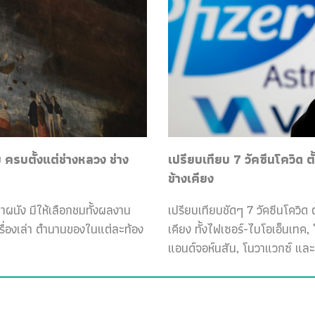
ครบตั้งแต่ช่างหลวง ช่าง
เปรียบเทียบ 7 วัคซีนโควิด ต
ข้างเคียง
ฝาผนัง มีให้เลือกชมทั้งผลงาน
เปรียบเทียบชัดๆ 7 วัคซีนโควิด ต
เรื่องเล่า ตำนานของในแต่ละท้อง
เคียง ทั้งไฟเซอร์-ไบโอเอ็นเทค
แอนด์จอห์นสัน, โนวาแวกซ์ และ