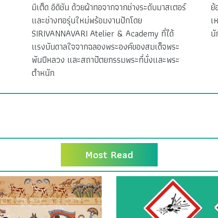
มิเต็ด อิดิชัน ด้วยผ้าทอจากจากช่างระดับมาสเตอร์
ย้
ง
และช่างทอรุ่นใหม่พร้อมงานปักโดย
เห
SIRIVANNAVARI Atelier & Academy ที่ได้
นั
แรงบันดาลใจจากฉลองพระองค์ของสมเด็จพระ
พันปีหลวง และสถาปัตยกรรมพระที่นั่งและพระ
ตำหนัก
Most Read