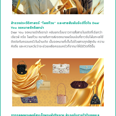
สำรวจประวัติศาสตร์ “โพยก๊วน” และสายสัมพันธ์แต้จิ๋วใน Dear
You จดหมายรักถึงอาม่า
Dear You จดหมายรักถึงอาม่า หยิบยกเรื่องราวการสื่อสารในอดีตที่เรียกว่า
เฉียวพี หรือ โพยก๊วน หมายถึงการส่งจดหมายพร้อมเงินที่ชาวจีนโพ้นทะเลใช้
ติดต่อกับครอบครัวในบ้านเกิด เป็นจดหมายที่เต็มไปด้วยสารทุกข์สุกดิบ ความ
คิดถึง และความหวังว่าจะช่วยเหลือครอบครัวที่จากมาให้มีชีวิตที่ดีขึ้น
จากฉลองพระองค์สมเด็จพระพันปีหลวง สู่แรงบันดาลใจในคอลเล