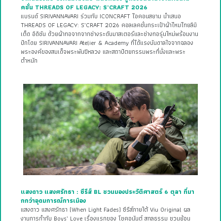
คชั่น THREADS OF LEGACY: S’CRAFT 2026
แบรนด์ SIRIVANNAVARI ร่วมกับ ICONCRAFT ไอคอนสยาม นำเสนอ
THREADS OF LEGACY: S’CRAFT 2026 คอลเลคชั่นกระเป๋าผ้าไหมไทยลิมิ
เต็ด อิดิชัน ด้วยผ้าทอจากจากช่างระดับมาสเตอร์และช่างทอรุ่นใหม่พร้อมงาน
ปักโดย SIRIVANNAVARI Atelier & Academy ที่ได้แรงบันดาลใจจากฉลอง
พระองค์ของสมเด็จพระพันปีหลวง และสถาปัตยกรรมพระที่นั่งและพระ
ตำหนัก
แสงดาว แสงศรัทธา : ซีรีส์ BL ชวนมองประวัติศาสตร์ 6 ตุลา ที่มา
กกว่าอุดมการณ์การเมือง
แสงดาว แสงศรัทธา (When Light Fades) ซีรีส์ภายใต้ Viu Original ผล
งานการกำกับ Boys’ Love เรื่องแรกของ โชคอนันต์ สกุลธรรม ชวนย้อน