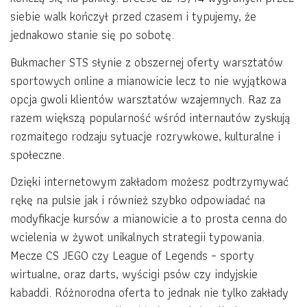
siebie walk kończył przed czasem i typujemy, że
jednakowo stanie się po sobotę.
Bukmacher STS słynie z obszernej oferty warsztatów
sportowych online a mianowicie lecz to nie wyjątkowa
opcja gwoli klientów warsztatów wzajemnych. Raz za
razem większą popularność wśród internautów zyskują
rozmaitego rodzaju sytuacje rozrywkowe, kulturalne i
społeczne.
Dzięki internetowym zakładom możesz podtrzymywać
rękę na pulsie jak i również szybko odpowiadać na
modyfikacje kursów a mianowicie a to prosta cenna do
wcielenia w żywot unikalnych strategii typowania.
Mecze CS JEGO czy League of Legends – sporty
wirtualne, oraz darts, wyścigi psów czy indyjskie
kabaddi. Różnorodna oferta to jednak nie tylko zakłady