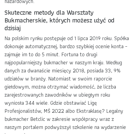
hazardowych.
Skuteczne metody dla Warsztaty
Bukmacherskie, których możesz użyć od
dzisiaj
Na polskim rynku postępuje od 1 lipca 2019 roku. Spółka
dokonuje automatycznej, bardzo szybkiej ocenie konta –
zajmuje im to do 5 minut. Fortuna to drugi
najpopularniejszy bukmacher w naszym kraju. Według
danych za dwanaście miesięcy 2018, posiada 33, 9%
udziałów w branży. Natomiast w swoim raporcie
giełdowym, można otrzymać wiadomość, że liczba
zarejestrowanych zawodników w ubiegłym roku
wyniosła 344 wiele. Gdzie obstawiać Ligę
Profesjonalistów, MŚ 2022 albo Ekstraklasę? Legalny
bukmacher Betclic w zakresie współpracy wraz z
naszym portalem podwyższył szkolenie na wydarzenie