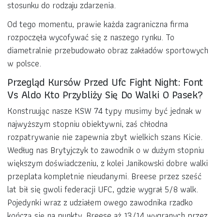
stosunku do rodzaju zdarzenia.
Od tego momentu, prawie każda zagraniczna firma
rozpoczęła wycofywać się z naszego rynku. To
diametralnie przebudowało obraz zakładów sportowych
w polsce.
Przegląd Kursów Przed Ufc Fight Night: Font
Vs Aldo Kto Przybliży Się Do Walki O Pasek?
Konstruując nasze KSW 74 typy musimy być jednak w
najwyższym stopniu obiektywni, zaś chłodna
rozpatrywanie nie zapewnia zbyt wielkich szans Kicie.
Według nas Brytyjczyk to zawodnik o w dużym stopniu
większym doświadczeniu, z kolei Janikowski dobre walki
przeplata kompletnie nieudanymi. Breese przez sześć
lat bił się gwoli federacji UFC, gdzie wygrał 5/8 walk.
Pojedynki wraz z udziałem owego zawodnika rzadko
kończą się na punkty. Breese aż 13/14 wygranych przez