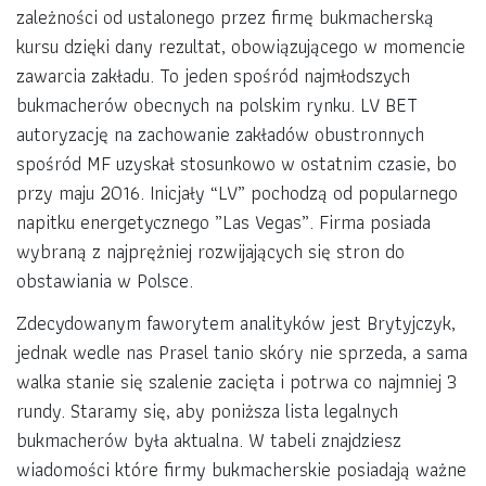
zależności od ustalonego przez firmę bukmacherską
kursu dzięki dany rezultat, obowiązującego w momencie
zawarcia zakładu. To jeden spośród najmłodszych
bukmacherów obecnych na polskim rynku. LV BET
autoryzację na zachowanie zakładów obustronnych
spośród MF uzyskał stosunkowo w ostatnim czasie, bo
przy maju 2016. Inicjały “LV” pochodzą od popularnego
napitku energetycznego „Las Vegas”. Firma posiada
wybraną z najprężniej rozwijających się stron do
obstawiania w Polsce.
Zdecydowanym faworytem analityków jest Brytyjczyk,
jednak wedle nas Prasel tanio skóry nie sprzeda, a sama
walka stanie się szalenie zacięta i potrwa co najmniej 3
rundy. Staramy się, aby poniższa lista legalnych
bukmacherów była aktualna. W tabeli znajdziesz
wiadomości które firmy bukmacherskie posiadają ważne