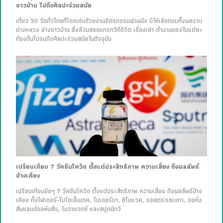
ชาวบ้าน ไปถึงศิลปะร่วมสมัย
เที่ยว 30 วัดทั่วไทยที่โดดเด่นด้วยงานจิตรกรรมฝาผนัง มีให้เลือกชมทั้งผลงาน
ช่างหลวง ช่างชาวบ้าน ซึ่งล้วนสอดแทรกวิถีชีวิต เรื่องเล่า ตำนานของในแต่ละ
ท้องถิ่นไปจนถึงศิลปะร่วมสมัยในปัจจุบัน
เปรียบเทียบ 7 วัคซีนโควิด ตั้งแต่ประสิทธิภาพ ความเสี่ยง ถึงผลลัพธ์
ข้างเคียง
เปรียบเทียบชัดๆ 7 วัคซีนโควิด ตั้งแต่ประสิทธิภาพ ความเสี่ยง ถึงผลลัพธ์ข้าง
เคียง ทั้งไฟเซอร์-ไบโอเอ็นเทค, โมเดอร์นา, ซิโนแวค, แอสตราเซเนกา, จอห์น
สันแอนด์จอห์นสัน, โนวาแวกซ์ และสปุตนิกวี