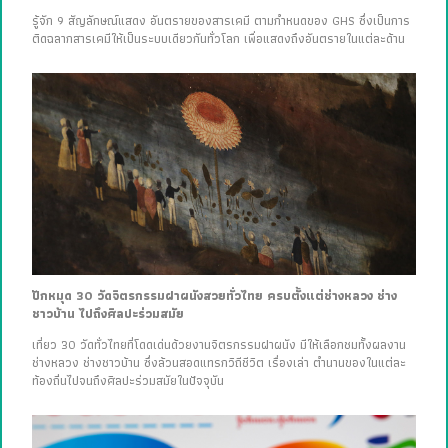
รู้จัก 9 สัญลักษณ์แสดง อันตรายของสารเคมี ตามกำหนดของ GHS ซึ่งเป็นการ
ติดฉลากสารเคมีให้เป็นระบบเดียวกันทั่วโลก เพื่อแสดงถึงอันตรายในแต่ละด้าน
ปักหมุด 30 วัดจิตรกรรมฝาผนังสวยทั่วไทย ครบตั้งแต่ช่างหลวง ช่าง
ชาวบ้าน ไปถึงศิลปะร่วมสมัย
เที่ยว 30 วัดทั่วไทยที่โดดเด่นด้วยงานจิตรกรรมฝาผนัง มีให้เลือกชมทั้งผลงาน
ช่างหลวง ช่างชาวบ้าน ซึ่งล้วนสอดแทรกวิถีชีวิต เรื่องเล่า ตำนานของในแต่ละ
ท้องถิ่นไปจนถึงศิลปะร่วมสมัยในปัจจุบัน