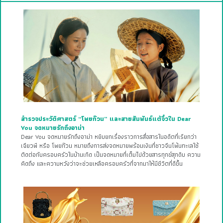
สำรวจประวัติศาสตร์ “โพยก๊วน” และสายสัมพันธ์แต้จิ๋วใน Dear
You จดหมายรักถึงอาม่า
Dear You จดหมายรักถึงอาม่า หยิบยกเรื่องราวการสื่อสารในอดีตที่เรียกว่า
เฉียวพี หรือ โพยก๊วน หมายถึงการส่งจดหมายพร้อมเงินที่ชาวจีนโพ้นทะเลใช้
ติดต่อกับครอบครัวในบ้านเกิด เป็นจดหมายที่เต็มไปด้วยสารทุกข์สุกดิบ ความ
คิดถึง และความหวังว่าจะช่วยเหลือครอบครัวที่จากมาให้มีชีวิตที่ดีขึ้น