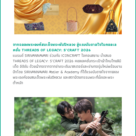
จากฉลองพระองค์สมเด็จพระพันปีหลวง สู่แรงบันดาลใจในคอลเล
คชั่น THREADS OF LEGACY: S’CRAFT 2026
แบรนด์ SIRIVANNAVARI ร่วมกับ ICONCRAFT ไอคอนสยาม นำเสนอ
THREADS OF LEGACY: S’CRAFT 2026 คอลเลคชั่นกระเป๋าผ้าไหมไทยลิมิ
เต็ด อิดิชัน ด้วยผ้าทอจากจากช่างระดับมาสเตอร์และช่างทอรุ่นใหม่พร้อมงาน
ปักโดย SIRIVANNAVARI Atelier & Academy ที่ได้แรงบันดาลใจจากฉลอง
พระองค์ของสมเด็จพระพันปีหลวง และสถาปัตยกรรมพระที่นั่งและพระ
ตำหนัก