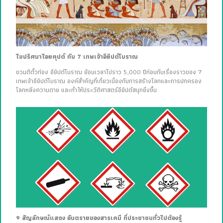
ไขปริศนาไอยคุปต์ กับ 7 เทพเจ้าอียิปต์โบราณ
ชวนตีตั๋วท่อง อียิปต์โบราณ ย้อนเวลาไปราว 5,000 ปีก่อนกับเรื่องราวของ 7
เทพเจ้าอียิปต์โบราณ องค์สำคัญที่เกี่ยวเนื่องกับการสร้างโลกและการปกครอง
โลกหลังความตาย และทำให้ประวัติศาสตร์อียิปต์สนุกยิ่งขึ้น
9 สัญลักษณ์แสดง อันตรายของสารเคมี ที่ประชาชนทั่วไปต้องรู้