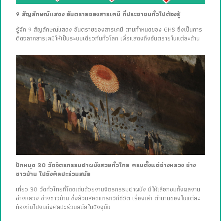
9 สัญลักษณ์แสดง อันตรายของสารเคมี ที่ประชาชนทั่วไปต้องรู้
รู้จัก 9 สัญลักษณ์แสดง อันตรายของสารเคมี ตามกำหนดของ GHS ซึ่งเป็นการ
ติดฉลากสารเคมีให้เป็นระบบเดียวกันทั่วโลก เพื่อแสดงถึงอันตรายในแต่ละด้าน
ปักหมุด 30 วัดจิตรกรรมฝาผนังสวยทั่วไทย ครบตั้งแต่ช่างหลวง ช่าง
ชาวบ้าน ไปถึงศิลปะร่วมสมัย
เที่ยว 30 วัดทั่วไทยที่โดดเด่นด้วยงานจิตรกรรมฝาผนัง มีให้เลือกชมทั้งผลงาน
ช่างหลวง ช่างชาวบ้าน ซึ่งล้วนสอดแทรกวิถีชีวิต เรื่องเล่า ตำนานของในแต่ละ
ท้องถิ่นไปจนถึงศิลปะร่วมสมัยในปัจจุบัน