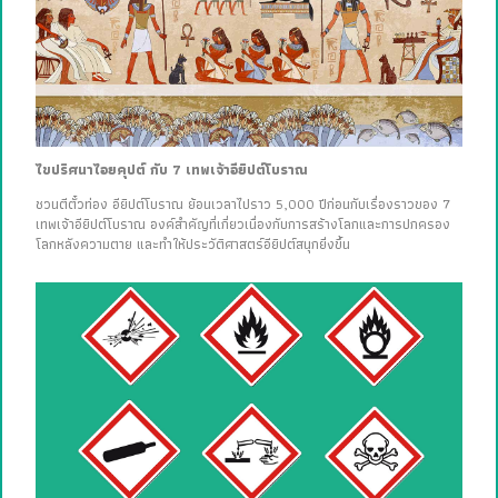
ไขปริศนาไอยคุปต์ กับ 7 เทพเจ้าอียิปต์โบราณ
ชวนตีตั๋วท่อง อียิปต์โบราณ ย้อนเวลาไปราว 5,000 ปีก่อนกับเรื่องราวของ 7
เทพเจ้าอียิปต์โบราณ องค์สำคัญที่เกี่ยวเนื่องกับการสร้างโลกและการปกครอง
โลกหลังความตาย และทำให้ประวัติศาสตร์อียิปต์สนุกยิ่งขึ้น