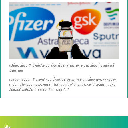
เปรียบเทียบ 7 วัคซีนโควิด ตั้งแต่ประสิทธิภาพ ความเสี่ยง ถึงผลลัพธ์
ข้างเคียง
เปรียบเทียบชัดๆ 7 วัคซีนโควิด ตั้งแต่ประสิทธิภาพ ความเสี่ยง ถึงผลลัพธ์ข้าง
เคียง ทั้งไฟเซอร์-ไบโอเอ็นเทค, โมเดอร์นา, ซิโนแวค, แอสตราเซเนกา, จอห์น
สันแอนด์จอห์นสัน, โนวาแวกซ์ และสปุตนิกวี
Lite