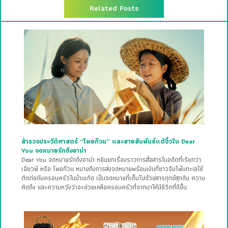
Related Posts
สำรวจประวัติศาสตร์ “โพยก๊วน” และสายสัมพันธ์แต้จิ๋วใน Dear
You จดหมายรักถึงอาม่า
Dear You จดหมายรักถึงอาม่า หยิบยกเรื่องราวการสื่อสารในอดีตที่เรียกว่า
เฉียวพี หรือ โพยก๊วน หมายถึงการส่งจดหมายพร้อมเงินที่ชาวจีนโพ้นทะเลใช้
ติดต่อกับครอบครัวในบ้านเกิด เป็นจดหมายที่เต็มไปด้วยสารทุกข์สุกดิบ ความ
คิดถึง และความหวังว่าจะช่วยเหลือครอบครัวที่จากมาให้มีชีวิตที่ดีขึ้น