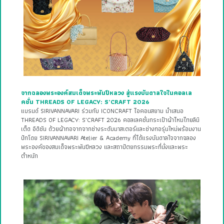
จากฉลองพระองค์สมเด็จพระพันปีหลวง สู่แรงบันดาลใจในคอลเล
คชั่น THREADS OF LEGACY: S’CRAFT 2026
แบรนด์ SIRIVANNAVARI ร่วมกับ ICONCRAFT ไอคอนสยาม นำเสนอ
THREADS OF LEGACY: S’CRAFT 2026 คอลเลคชั่นกระเป๋าผ้าไหมไทยลิมิ
เต็ด อิดิชัน ด้วยผ้าทอจากจากช่างระดับมาสเตอร์และช่างทอรุ่นใหม่พร้อมงาน
ปักโดย SIRIVANNAVARI Atelier & Academy ที่ได้แรงบันดาลใจจากฉลอง
พระองค์ของสมเด็จพระพันปีหลวง และสถาปัตยกรรมพระที่นั่งและพระ
ตำหนัก