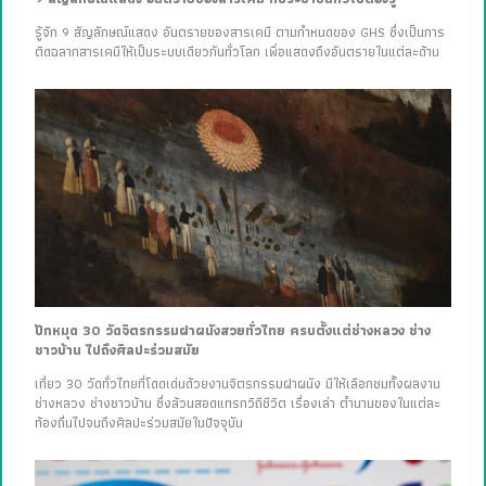
รู้จัก 9 สัญลักษณ์แสดง อันตรายของสารเคมี ตามกำหนดของ GHS ซึ่งเป็นการ
ติดฉลากสารเคมีให้เป็นระบบเดียวกันทั่วโลก เพื่อแสดงถึงอันตรายในแต่ละด้าน
ปักหมุด 30 วัดจิตรกรรมฝาผนังสวยทั่วไทย ครบตั้งแต่ช่างหลวง ช่าง
ชาวบ้าน ไปถึงศิลปะร่วมสมัย
เที่ยว 30 วัดทั่วไทยที่โดดเด่นด้วยงานจิตรกรรมฝาผนัง มีให้เลือกชมทั้งผลงาน
ช่างหลวง ช่างชาวบ้าน ซึ่งล้วนสอดแทรกวิถีชีวิต เรื่องเล่า ตำนานของในแต่ละ
ท้องถิ่นไปจนถึงศิลปะร่วมสมัยในปัจจุบัน