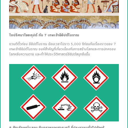
ไขปริศนาไอยคุปต์ กับ 7 เทพเจ้าอียิปต์โบราณ
ชวนตีตั๋วท่อง อียิปต์โบราณ ย้อนเวลาไปราว 5,000 ปีก่อนกับเรื่องราวของ 7
เทพเจ้าอียิปต์โบราณ องค์สำคัญที่เกี่ยวเนื่องกับการสร้างโลกและการปกครอง
โลกหลังความตาย และทำให้ประวัติศาสตร์อียิปต์สนุกยิ่งขึ้น
9 สัญลักษณ์แสดง อันตรายของสารเคมี ที่ประชาชนทั่วไปต้องรู้