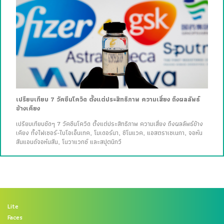
เปรียบเทียบ 7 วัคซีนโควิด ตั้งแต่ประสิทธิภาพ ความเสี่ยง ถึงผลลัพธ์
ข้างเคียง
เปรียบเทียบชัดๆ 7 วัคซีนโควิด ตั้งแต่ประสิทธิภาพ ความเสี่ยง ถึงผลลัพธ์ข้าง
เคียง ทั้งไฟเซอร์-ไบโอเอ็นเทค, โมเดอร์นา, ซิโนแวค, แอสตราเซเนกา, จอห์น
สันแอนด์จอห์นสัน, โนวาแวกซ์ และสปุตนิกวี
Lite
Faces