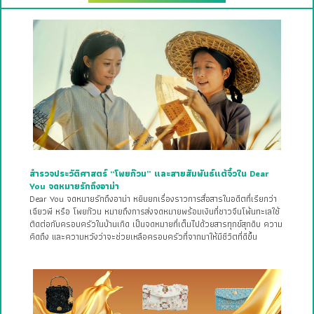
สำรวจประวัติศาสตร์ “โพยก๊วน” และสายสัมพันธ์แต้จิ๋วใน Dear
You จดหมายรักถึงอาม่า
Dear You จดหมายรักถึงอาม่า หยิบยกเรื่องราวการสื่อสารในอดีตที่เรียกว่า
เฉียวพี หรือ โพยก๊วน หมายถึงการส่งจดหมายพร้อมเงินที่ชาวจีนโพ้นทะเลใช้
ติดต่อกับครอบครัวในบ้านเกิด เป็นจดหมายที่เต็มไปด้วยสารทุกข์สุกดิบ ความ
คิดถึง และความหวังว่าจะช่วยเหลือครอบครัวที่จากมาให้มีชีวิตที่ดีขึ้น