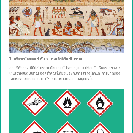
ไขปริศนาไอยคุปต์ กับ 7 เทพเจ้าอียิปต์โบราณ
ชวนตีตั๋วท่อง อียิปต์โบราณ ย้อนเวลาไปราว 5,000 ปีก่อนกับเรื่องราวของ 7
เทพเจ้าอียิปต์โบราณ องค์สำคัญที่เกี่ยวเนื่องกับการสร้างโลกและการปกครอง
โลกหลังความตาย และทำให้ประวัติศาสตร์อียิปต์สนุกยิ่งขึ้น