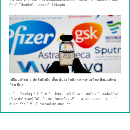
ท้องถิ่นไปจนถึงศิลปะร่วมสมัยในปัจจุบัน
เปรียบเทียบ 7 วัคซีนโควิด ตั้งแต่ประสิทธิภาพ ความเสี่ยง ถึงผลลัพธ์
ข้างเคียง
เปรียบเทียบชัดๆ 7 วัคซีนโควิด ตั้งแต่ประสิทธิภาพ ความเสี่ยง ถึงผลลัพธ์ข้าง
เคียง ทั้งไฟเซอร์-ไบโอเอ็นเทค, โมเดอร์นา, ซิโนแวค, แอสตราเซเนกา, จอห์น
สันแอนด์จอห์นสัน, โนวาแวกซ์ และสปุตนิกวี