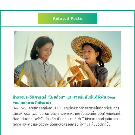
Related Posts
สำรวจประวัติศาสตร์ “โพยก๊วน” และสายสัมพันธ์แต้จิ๋วใน Dear
You จดหมายรักถึงอาม่า
Dear You จดหมายรักถึงอาม่า หยิบยกเรื่องราวการสื่อสารในอดีตที่เรียกว่า
เฉียวพี หรือ โพยก๊วน หมายถึงการส่งจดหมายพร้อมเงินที่ชาวจีนโพ้นทะเลใช้
ติดต่อกับครอบครัวในบ้านเกิด เป็นจดหมายที่เต็มไปด้วยสารทุกข์สุกดิบ ความ
คิดถึง และความหวังว่าจะช่วยเหลือครอบครัวที่จากมาให้มีชีวิตที่ดีขึ้น