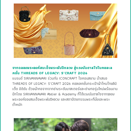
จากฉลองพระองค์สมเด็จพระพันปีหลวง สู่แรงบันดาลใจในคอลเล
คชั่น THREADS OF LEGACY: S’CRAFT 2026
แบรนด์ SIRIVANNAVARI ร่วมกับ ICONCRAFT ไอคอนสยาม นำเสนอ
THREADS OF LEGACY: S’CRAFT 2026 คอลเลคชั่นกระเป๋าผ้าไหมไทยลิมิ
เต็ด อิดิชัน ด้วยผ้าทอจากจากช่างระดับมาสเตอร์และช่างทอรุ่นใหม่พร้อมงาน
ปักโดย SIRIVANNAVARI Atelier & Academy ที่ได้แรงบันดาลใจจากฉลอง
พระองค์ของสมเด็จพระพันปีหลวง และสถาปัตยกรรมพระที่นั่งและพระ
ตำหนัก