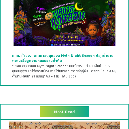
ททท. ท้าลอง! เทศกาลฤดูหลอน Myth Night Season ปลุกตำนาน
ความเชื่อสู่ความหลอนยามค่ำคืน
“เทศกาลฤดูหลอน Myth Night Season” ยกเรื่องราวตำนานพื้นบ้านของ
ชุมชนกุฎีจีนมาไว้กลางเมือง ภายใต้แนวคิด “ราตรีกุฎีจีน : ตรอกเชื่อมภพ พหุ
ตำนานหลอน” 31 กรกฎาคม – 1 สิงหาคม 2569
Most Read