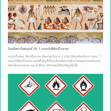
ไขปริศนาไอยคุปต์ กับ 7 เทพเจ้าอียิปต์โบราณ
ชวนตีตั๋วท่อง อียิปต์โบราณ ย้อนเวลาไปราว 5,000 ปีก่อนกับเรื่องราวของ 7
เทพเจ้าอียิปต์โบราณ องค์สำคัญที่เกี่ยวเนื่องกับการสร้างโลกและการปกครอง
โลกหลังความตาย และทำให้ประวัติศาสตร์อียิปต์สนุกยิ่งขึ้น