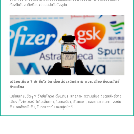
ท้องถิ่นไปจนถึงศิลปะร่วมสมัยในปัจจุบัน
เปรียบเทียบ 7 วัคซีนโควิด ตั้งแต่ประสิทธิภาพ ความเสี่ยง ถึงผลลัพธ์
ข้างเคียง
เปรียบเทียบชัดๆ 7 วัคซีนโควิด ตั้งแต่ประสิทธิภาพ ความเสี่ยง ถึงผลลัพธ์ข้าง
เคียง ทั้งไฟเซอร์-ไบโอเอ็นเทค, โมเดอร์นา, ซิโนแวค, แอสตราเซเนกา, จอห์น
สันแอนด์จอห์นสัน, โนวาแวกซ์ และสปุตนิกวี