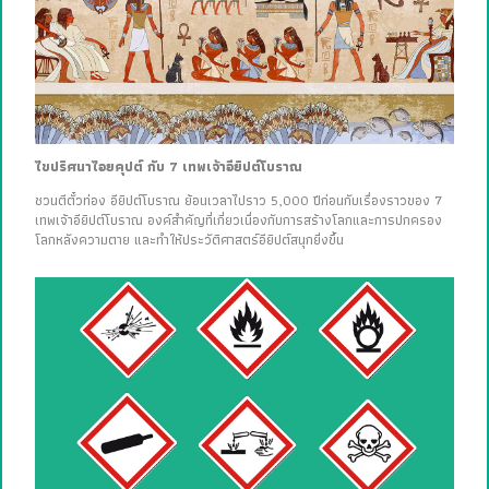
ไขปริศนาไอยคุปต์ กับ 7 เทพเจ้าอียิปต์โบราณ
ชวนตีตั๋วท่อง อียิปต์โบราณ ย้อนเวลาไปราว 5,000 ปีก่อนกับเรื่องราวของ 7
เทพเจ้าอียิปต์โบราณ องค์สำคัญที่เกี่ยวเนื่องกับการสร้างโลกและการปกครอง
โลกหลังความตาย และทำให้ประวัติศาสตร์อียิปต์สนุกยิ่งขึ้น