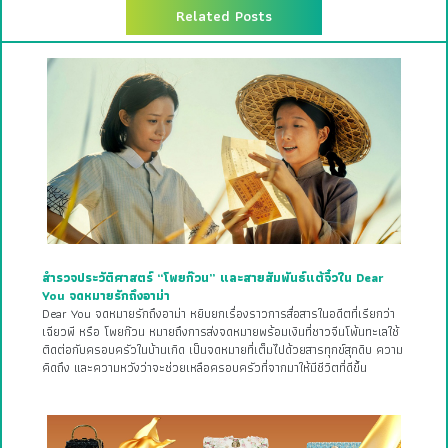
Related Posts
สำรวจประวัติศาสตร์ “โพยก๊วน” และสายสัมพันธ์แต้จิ๋วใน Dear
You จดหมายรักถึงอาม่า
Dear You จดหมายรักถึงอาม่า หยิบยกเรื่องราวการสื่อสารในอดีตที่เรียกว่า
เฉียวพี หรือ โพยก๊วน หมายถึงการส่งจดหมายพร้อมเงินที่ชาวจีนโพ้นทะเลใช้
ติดต่อกับครอบครัวในบ้านเกิด เป็นจดหมายที่เต็มไปด้วยสารทุกข์สุกดิบ ความ
คิดถึง และความหวังว่าจะช่วยเหลือครอบครัวที่จากมาให้มีชีวิตที่ดีขึ้น