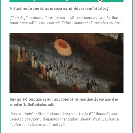
9 สัญลักษณ์แสดง อันตรายของสารเคมี ที่ประชาชนทั่วไปต้องรู้
รู้จัก 9 สัญลักษณ์แสดง อันตรายของสารเคมี ตามกำหนดของ GHS ซึ่งเป็นการ
ติดฉลากสารเคมีให้เป็นระบบเดียวกันทั่วโลก เพื่อแสดงถึงอันตรายในแต่ละด้าน
ปักหมุด 30 วัดจิตรกรรมฝาผนังสวยทั่วไทย ครบตั้งแต่ช่างหลวง ช่าง
ชาวบ้าน ไปถึงศิลปะร่วมสมัย
เที่ยว 30 วัดทั่วไทยที่โดดเด่นด้วยงานจิตรกรรมฝาผนัง มีให้เลือกชมทั้งผลงาน
ช่างหลวง ช่างชาวบ้าน ซึ่งล้วนสอดแทรกวิถีชีวิต เรื่องเล่า ตำนานของในแต่ละ
ท้องถิ่นไปจนถึงศิลปะร่วมสมัยในปัจจุบัน