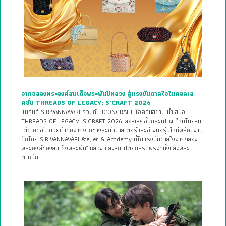
จากฉลองพระองค์สมเด็จพระพันปีหลวง สู่แรงบันดาลใจในคอลเล
คชั่น THREADS OF LEGACY: S’CRAFT 2026
แบรนด์ SIRIVANNAVARI ร่วมกับ ICONCRAFT ไอคอนสยาม นำเสนอ
THREADS OF LEGACY: S’CRAFT 2026 คอลเลคชั่นกระเป๋าผ้าไหมไทยลิมิ
เต็ด อิดิชัน ด้วยผ้าทอจากจากช่างระดับมาสเตอร์และช่างทอรุ่นใหม่พร้อมงาน
ปักโดย SIRIVANNAVARI Atelier & Academy ที่ได้แรงบันดาลใจจากฉลอง
พระองค์ของสมเด็จพระพันปีหลวง และสถาปัตยกรรมพระที่นั่งและพระ
ตำหนัก