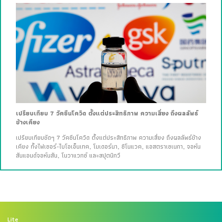
เปรียบเทียบ 7 วัคซีนโควิด ตั้งแต่ประสิทธิภาพ ความเสี่ยง ถึงผลลัพธ์
ข้างเคียง
เปรียบเทียบชัดๆ 7 วัคซีนโควิด ตั้งแต่ประสิทธิภาพ ความเสี่ยง ถึงผลลัพธ์ข้าง
เคียง ทั้งไฟเซอร์-ไบโอเอ็นเทค, โมเดอร์นา, ซิโนแวค, แอสตราเซเนกา, จอห์น
สันแอนด์จอห์นสัน, โนวาแวกซ์ และสปุตนิกวี
Lite