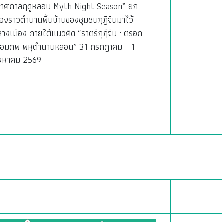
เทศกาลฤดูหลอน Myth Night Season” ยก
ื่องราวตำนานพื้นบ้านของชุมชนกุฎีจีนมาไว้
างเมือง ภายใต้แนวคิด “ราตรีกุฎีจีน : ตรอก
ชื่อมภพ พหุตำนานหลอน” 31 กรกฎาคม – 1
ิงหาคม 2569