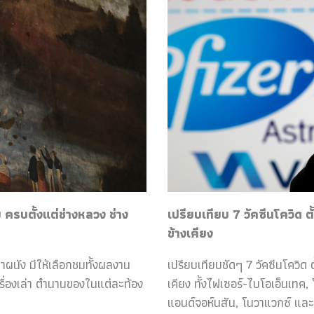
ครบตั้งแต่ช่างหลวง ช่าง
เปรียบเทียบ 7 วัคซีนโควิด ต
ข้างเคียง
ฝาผนัง มีให้เลือกชมทั้งผลงาน
เปรียบเทียบชัดๆ 7 วัคซีนโควิด ต
เรื่องเล่า ตำนานของในแต่ละท้อง
เคียง ทั้งไฟเซอร์-ไบโอเอ็นเทค
แอนด์จอห์นสัน, โนวาแวกซ์ และ