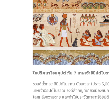
ไขปริศนาไอยคุปต์ กับ 7 เทพเจ้าอียิปต์โบ
ชวนตีตั๋วท่อง อียิปต์โบราณ ย้อนเวลาไปราว 5,00
เทพเจ้าอียิปต์โบราณ องค์สำคัญที่เกี่ยวเนื่อง
โลกหลังความตาย และทำให้ประวัติศาสตร์อียิปต์สน