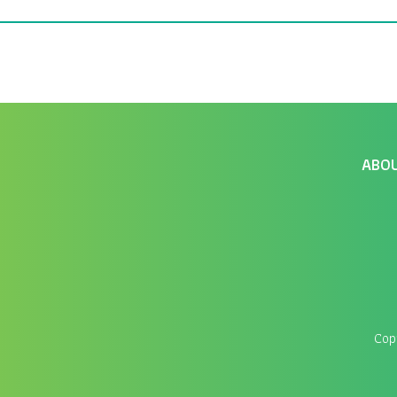
ABO
Cop