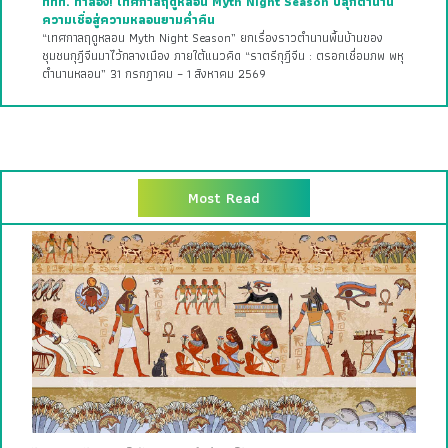
ททท. ท้าลอง! เทศกาลฤดูหลอน Myth Night Season ปลุกตำนาน
ความเชื่อสู่ความหลอนยามค่ำคืน
“เทศกาลฤดูหลอน Myth Night Season” ยกเรื่องราวตำนานพื้นบ้านของ
ชุมชนกุฎีจีนมาไว้กลางเมือง ภายใต้แนวคิด “ราตรีกุฎีจีน : ตรอกเชื่อมภพ พหุ
ตำนานหลอน” 31 กรกฎาคม – 1 สิงหาคม 2569
Most Read