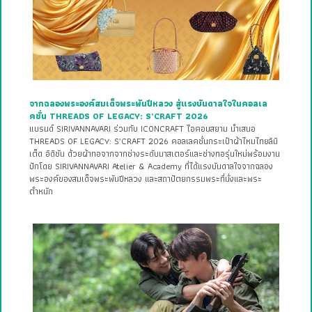
จากฉลองพระองค์สมเด็จพระพันปีหลวง สู่แรงบันดาลใจในคอลเล
คชั่น THREADS OF LEGACY: S’CRAFT 2026
แบรนด์ SIRIVANNAVARI ร่วมกับ ICONCRAFT ไอคอนสยาม นำเสนอ
THREADS OF LEGACY: S’CRAFT 2026 คอลเลคชั่นกระเป๋าผ้าไหมไทยลิมิ
เต็ด อิดิชัน ด้วยผ้าทอจากจากช่างระดับมาสเตอร์และช่างทอรุ่นใหม่พร้อมงาน
ปักโดย SIRIVANNAVARI Atelier & Academy ที่ได้แรงบันดาลใจจากฉลอง
พระองค์ของสมเด็จพระพันปีหลวง และสถาปัตยกรรมพระที่นั่งและพระ
ตำหนัก