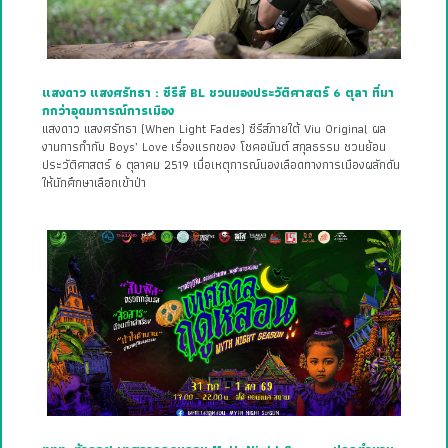
แสงดาว แสงศรัทธา : ซีรีส์ BL ชวนมองประวัติศาสตร์ 6 ตุลา ที่มา
กกว่าอุดมการณ์การเมือง
แสงดาว แสงศรัทธา (When Light Fades) ซีรีส์ภายใต้ Viu Original ผล
งานการกำกับ Boys’ Love เรื่องแรกของ โชคอนันต์ สกุลธรรม ชวนย้อน
ประวัติศาสตร์ 6 ตุลาคม 2519 เมื่อเหตุการณ์นองเลือดทางการเมืองผลักดัน
ให้นักศึกษาเลือกเข้าป่า