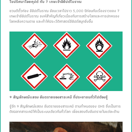
ไขปริศนาไอยคุปต์ กับ 7 เทพเจ้าอียิปต์โบราณ
ชวนตีตั๋วท่อง อียิปต์โบราณ ย้อนเวลาไปราว 5,000 ปีก่อนกับเรื่องราวของ 7
เทพเจ้าอียิปต์โบราณ องค์สำคัญที่เกี่ยวเนื่องกับการสร้างโลกและการปกครอง
โลกหลังความตาย และทำให้ประวัติศาสตร์อียิปต์สนุกยิ่งขึ้น
9 สัญลักษณ์แสดง อันตรายของสารเคมี ที่ประชาชนทั่วไปต้องรู้
รู้จัก 9 สัญลักษณ์แสดง อันตรายของสารเคมี ตามกำหนดของ GHS ซึ่งเป็นการ
ติดฉลากสารเคมีให้เป็นระบบเดียวกันทั่วโลก เพื่อแสดงถึงอันตรายในแต่ละด้าน