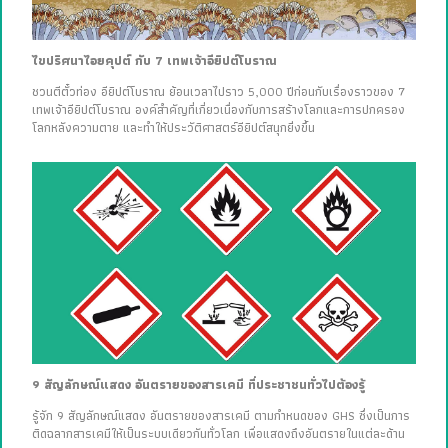
ไขปริศนาไอยคุปต์ กับ 7 เทพเจ้าอียิปต์โบราณ
ชวนตีตั๋วท่อง อียิปต์โบราณ ย้อนเวลาไปราว 5,000 ปีก่อนกับเรื่องราวของ 7
เทพเจ้าอียิปต์โบราณ องค์สำคัญที่เกี่ยวเนื่องกับการสร้างโลกและการปกครอง
โลกหลังความตาย และทำให้ประวัติศาสตร์อียิปต์สนุกยิ่งขึ้น
9 สัญลักษณ์แสดง อันตรายของสารเคมี ที่ประชาชนทั่วไปต้องรู้
รู้จัก 9 สัญลักษณ์แสดง อันตรายของสารเคมี ตามกำหนดของ GHS ซึ่งเป็นการ
ติดฉลากสารเคมีให้เป็นระบบเดียวกันทั่วโลก เพื่อแสดงถึงอันตรายในแต่ละด้าน