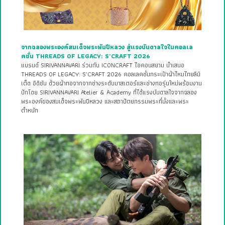
จากฉลองพระองค์สมเด็จพระพันปีหลวง สู่แรงบันดาลใจในคอลเล
คชั่น THREADS OF LEGACY: S’CRAFT 2026
แบรนด์ SIRIVANNAVARI ร่วมกับ ICONCRAFT ไอคอนสยาม นำเสนอ
THREADS OF LEGACY: S’CRAFT 2026 คอลเลคชั่นกระเป๋าผ้าไหมไทยลิมิ
เต็ด อิดิชัน ด้วยผ้าทอจากจากช่างระดับมาสเตอร์และช่างทอรุ่นใหม่พร้อมงาน
ปักโดย SIRIVANNAVARI Atelier & Academy ที่ได้แรงบันดาลใจจากฉลอง
พระองค์ของสมเด็จพระพันปีหลวง และสถาปัตยกรรมพระที่นั่งและพระ
ตำหนัก