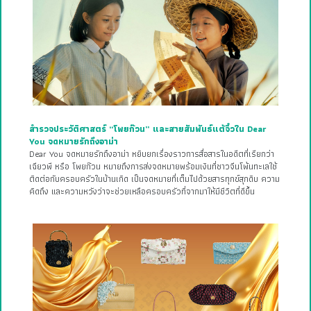
สำรวจประวัติศาสตร์ “โพยก๊วน” และสายสัมพันธ์แต้จิ๋วใน Dear
You จดหมายรักถึงอาม่า
Dear You จดหมายรักถึงอาม่า หยิบยกเรื่องราวการสื่อสารในอดีตที่เรียกว่า
เฉียวพี หรือ โพยก๊วน หมายถึงการส่งจดหมายพร้อมเงินที่ชาวจีนโพ้นทะเลใช้
ติดต่อกับครอบครัวในบ้านเกิด เป็นจดหมายที่เต็มไปด้วยสารทุกข์สุกดิบ ความ
คิดถึง และความหวังว่าจะช่วยเหลือครอบครัวที่จากมาให้มีชีวิตที่ดีขึ้น