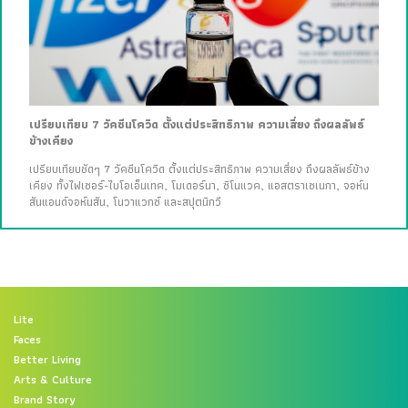
เปรียบเทียบ 7 วัคซีนโควิด ตั้งแต่ประสิทธิภาพ ความเสี่ยง ถึงผลลัพธ์
ข้างเคียง
เปรียบเทียบชัดๆ 7 วัคซีนโควิด ตั้งแต่ประสิทธิภาพ ความเสี่ยง ถึงผลลัพธ์ข้าง
เคียง ทั้งไฟเซอร์-ไบโอเอ็นเทค, โมเดอร์นา, ซิโนแวค, แอสตราเซเนกา, จอห์น
สันแอนด์จอห์นสัน, โนวาแวกซ์ และสปุตนิกวี
Lite
Faces
Better Living
Arts & Culture
Brand Story