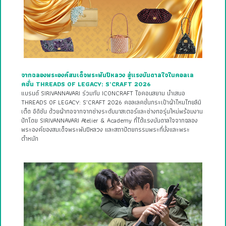
จากฉลองพระองค์สมเด็จพระพันปีหลวง สู่แรงบันดาลใจในคอลเล
คชั่น THREADS OF LEGACY: S’CRAFT 2026
แบรนด์ SIRIVANNAVARI ร่วมกับ ICONCRAFT ไอคอนสยาม นำเสนอ
THREADS OF LEGACY: S’CRAFT 2026 คอลเลคชั่นกระเป๋าผ้าไหมไทยลิมิ
เต็ด อิดิชัน ด้วยผ้าทอจากจากช่างระดับมาสเตอร์และช่างทอรุ่นใหม่พร้อมงาน
ปักโดย SIRIVANNAVARI Atelier & Academy ที่ได้แรงบันดาลใจจากฉลอง
พระองค์ของสมเด็จพระพันปีหลวง และสถาปัตยกรรมพระที่นั่งและพระ
ตำหนัก