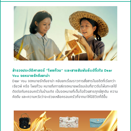
สำรวจประวัติศาสตร์ “โพยก๊วน” และสายสัมพันธ์แต้จิ๋วใน Dear
You จดหมายรักถึงอาม่า
Dear You จดหมายรักถึงอาม่า หยิบยกเรื่องราวการสื่อสารในอดีตที่เรียกว่า
เฉียวพี หรือ โพยก๊วน หมายถึงการส่งจดหมายพร้อมเงินที่ชาวจีนโพ้นทะเลใช้
ติดต่อกับครอบครัวในบ้านเกิด เป็นจดหมายที่เต็มไปด้วยสารทุกข์สุกดิบ ความ
คิดถึง และความหวังว่าจะช่วยเหลือครอบครัวที่จากมาให้มีชีวิตที่ดีขึ้น