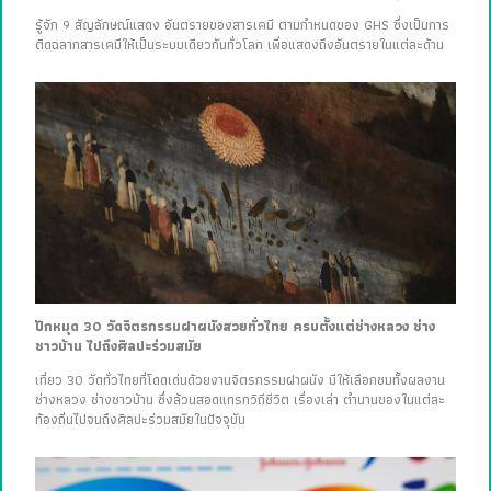
รู้จัก 9 สัญลักษณ์แสดง อันตรายของสารเคมี ตามกำหนดของ GHS ซึ่งเป็นการ
ติดฉลากสารเคมีให้เป็นระบบเดียวกันทั่วโลก เพื่อแสดงถึงอันตรายในแต่ละด้าน
ปักหมุด 30 วัดจิตรกรรมฝาผนังสวยทั่วไทย ครบตั้งแต่ช่างหลวง ช่าง
ชาวบ้าน ไปถึงศิลปะร่วมสมัย
เที่ยว 30 วัดทั่วไทยที่โดดเด่นด้วยงานจิตรกรรมฝาผนัง มีให้เลือกชมทั้งผลงาน
ช่างหลวง ช่างชาวบ้าน ซึ่งล้วนสอดแทรกวิถีชีวิต เรื่องเล่า ตำนานของในแต่ละ
ท้องถิ่นไปจนถึงศิลปะร่วมสมัยในปัจจุบัน