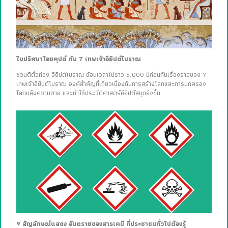
ไขปริศนาไอยคุปต์ กับ 7 เทพเจ้าอียิปต์โบราณ
ชวนตีตั๋วท่อง อียิปต์โบราณ ย้อนเวลาไปราว 5,000 ปีก่อนกับเรื่องราวของ 7
เทพเจ้าอียิปต์โบราณ องค์สำคัญที่เกี่ยวเนื่องกับการสร้างโลกและการปกครอง
โลกหลังความตาย และทำให้ประวัติศาสตร์อียิปต์สนุกยิ่งขึ้น
9 สัญลักษณ์แสดง อันตรายของสารเคมี ที่ประชาชนทั่วไปต้องรู้