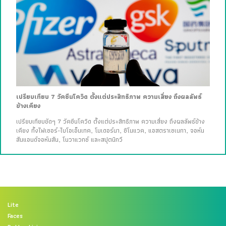
เปรียบเทียบ 7 วัคซีนโควิด ตั้งแต่ประสิทธิภาพ ความเสี่ยง ถึงผลลัพธ์
ข้างเคียง
เปรียบเทียบชัดๆ 7 วัคซีนโควิด ตั้งแต่ประสิทธิภาพ ความเสี่ยง ถึงผลลัพธ์ข้าง
เคียง ทั้งไฟเซอร์-ไบโอเอ็นเทค, โมเดอร์นา, ซิโนแวค, แอสตราเซเนกา, จอห์น
สันแอนด์จอห์นสัน, โนวาแวกซ์ และสปุตนิกวี
Lite
Faces