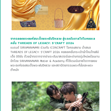
จากฉลองพระองค์สมเด็จพระพันปีหลวง สู่แรงบันดาลใจในคอลเล
คชั่น THREADS OF LEGACY: S’CRAFT 2026
แบรนด์ SIRIVANNAVARI ร่วมกับ ICONCRAFT ไอคอนสยาม นำเสนอ
THREADS OF LEGACY: S’CRAFT 2026 คอลเลคชั่นกระเป๋าผ้าไหมไทยลิมิ
เต็ด อิดิชัน ด้วยผ้าทอจากจากช่างระดับมาสเตอร์และช่างทอรุ่นใหม่พร้อมงาน
ปักโดย SIRIVANNAVARI Atelier & Academy ที่ได้แรงบันดาลใจจากฉลอง
พระองค์ของสมเด็จพระพันปีหลวง และสถาปัตยกรรมพระที่นั่งและพระ
ตำหนัก