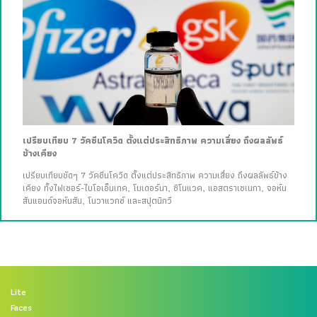
เปรียบเทียบ 7 วัคซีนโควิด ตั้งแต่ประสิทธิภาพ ความเสี่ยง ถึงผลลัพธ์
ข้างเคียง
เปรียบเทียบชัดๆ 7 วัคซีนโควิด ตั้งแต่ประสิทธิภาพ ความเสี่ยง ถึงผลลัพธ์ข้าง
เคียง ทั้งไฟเซอร์-ไบโอเอ็นเทค, โมเดอร์นา, ซิโนแวค, แอสตราเซเนกา, จอห์น
สันแอนด์จอห์นสัน, โนวาแวกซ์ และสปุตนิกวี
Lite
Faces