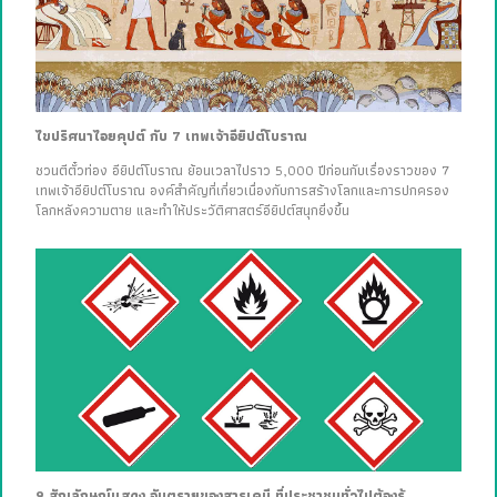
ไขปริศนาไอยคุปต์ กับ 7 เทพเจ้าอียิปต์โบราณ
ชวนตีตั๋วท่อง อียิปต์โบราณ ย้อนเวลาไปราว 5,000 ปีก่อนกับเรื่องราวของ 7
เทพเจ้าอียิปต์โบราณ องค์สำคัญที่เกี่ยวเนื่องกับการสร้างโลกและการปกครอง
โลกหลังความตาย และทำให้ประวัติศาสตร์อียิปต์สนุกยิ่งขึ้น
9 สัญลักษณ์แสดง อันตรายของสารเคมี ที่ประชาชนทั่วไปต้องรู้