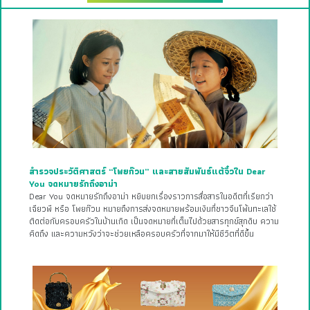
สำรวจประวัติศาสตร์ “โพยก๊วน” และสายสัมพันธ์แต้จิ๋วใน Dear
You จดหมายรักถึงอาม่า
Dear You จดหมายรักถึงอาม่า หยิบยกเรื่องราวการสื่อสารในอดีตที่เรียกว่า
เฉียวพี หรือ โพยก๊วน หมายถึงการส่งจดหมายพร้อมเงินที่ชาวจีนโพ้นทะเลใช้
ติดต่อกับครอบครัวในบ้านเกิด เป็นจดหมายที่เต็มไปด้วยสารทุกข์สุกดิบ ความ
คิดถึง และความหวังว่าจะช่วยเหลือครอบครัวที่จากมาให้มีชีวิตที่ดีขึ้น