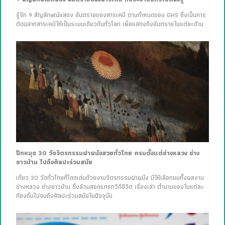
รู้จัก 9 สัญลักษณ์แสดง อันตรายของสารเคมี ตามกำหนดของ GHS ซึ่งเป็นการ
ติดฉลากสารเคมีให้เป็นระบบเดียวกันทั่วโลก เพื่อแสดงถึงอันตรายในแต่ละด้าน
ปักหมุด 30 วัดจิตรกรรมฝาผนังสวยทั่วไทย ครบตั้งแต่ช่างหลวง ช่าง
ชาวบ้าน ไปถึงศิลปะร่วมสมัย
เที่ยว 30 วัดทั่วไทยที่โดดเด่นด้วยงานจิตรกรรมฝาผนัง มีให้เลือกชมทั้งผลงาน
ช่างหลวง ช่างชาวบ้าน ซึ่งล้วนสอดแทรกวิถีชีวิต เรื่องเล่า ตำนานของในแต่ละ
ท้องถิ่นไปจนถึงศิลปะร่วมสมัยในปัจจุบัน