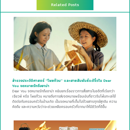
Related Posts
สำรวจประวัติศาสตร์ “โพยก๊วน” และสายสัมพันธ์แต้จิ๋วใน Dear
You จดหมายรักถึงอาม่า
Dear You จดหมายรักถึงอาม่า หยิบยกเรื่องราวการสื่อสารในอดีตที่เรียกว่า
เฉียวพี หรือ โพยก๊วน หมายถึงการส่งจดหมายพร้อมเงินที่ชาวจีนโพ้นทะเลใช้
ติดต่อกับครอบครัวในบ้านเกิด เป็นจดหมายที่เต็มไปด้วยสารทุกข์สุกดิบ ความ
คิดถึง และความหวังว่าจะช่วยเหลือครอบครัวที่จากมาให้มีชีวิตที่ดีขึ้น