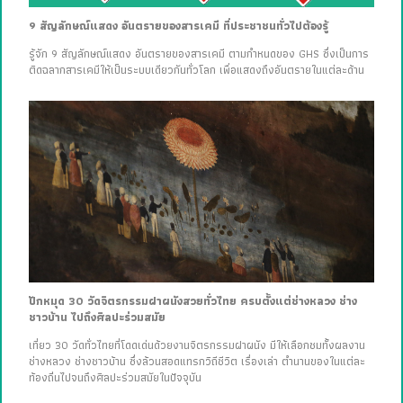
9 สัญลักษณ์แสดง อันตรายของสารเคมี ที่ประชาชนทั่วไปต้องรู้
รู้จัก 9 สัญลักษณ์แสดง อันตรายของสารเคมี ตามกำหนดของ GHS ซึ่งเป็นการ
ติดฉลากสารเคมีให้เป็นระบบเดียวกันทั่วโลก เพื่อแสดงถึงอันตรายในแต่ละด้าน
ปักหมุด 30 วัดจิตรกรรมฝาผนังสวยทั่วไทย ครบตั้งแต่ช่างหลวง ช่าง
ชาวบ้าน ไปถึงศิลปะร่วมสมัย
เที่ยว 30 วัดทั่วไทยที่โดดเด่นด้วยงานจิตรกรรมฝาผนัง มีให้เลือกชมทั้งผลงาน
ช่างหลวง ช่างชาวบ้าน ซึ่งล้วนสอดแทรกวิถีชีวิต เรื่องเล่า ตำนานของในแต่ละ
ท้องถิ่นไปจนถึงศิลปะร่วมสมัยในปัจจุบัน