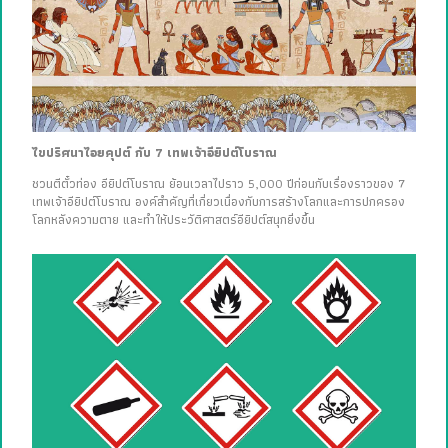
ไขปริศนาไอยคุปต์ กับ 7 เทพเจ้าอียิปต์โบราณ
ชวนตีตั๋วท่อง อียิปต์โบราณ ย้อนเวลาไปราว 5,000 ปีก่อนกับเรื่องราวของ 7
เทพเจ้าอียิปต์โบราณ องค์สำคัญที่เกี่ยวเนื่องกับการสร้างโลกและการปกครอง
โลกหลังความตาย และทำให้ประวัติศาสตร์อียิปต์สนุกยิ่งขึ้น