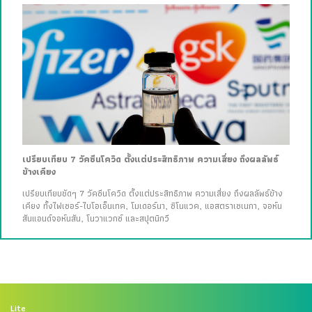
เปรียบเทียบ 7 วัคซีนโควิด ตั้งแต่ประสิทธิภาพ ความเสี่ยง ถึงผลลัพธ์
ข้างเคียง
เปรียบเทียบชัดๆ 7 วัคซีนโควิด ตั้งแต่ประสิทธิภาพ ความเสี่ยง ถึงผลลัพธ์ข้าง
เคียง ทั้งไฟเซอร์-ไบโอเอ็นเทค, โมเดอร์นา, ซิโนแวค, แอสตราเซเนกา, จอห์น
สันแอนด์จอห์นสัน, โนวาแวกซ์ และสปุตนิกวี
Lite