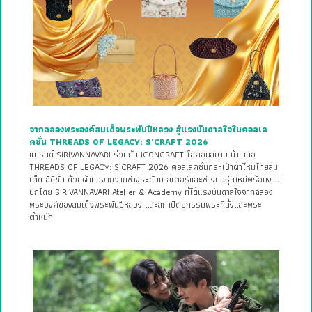
จากฉลองพระองค์สมเด็จพระพันปีหลวง สู่แรงบันดาลใจในคอลเล
คชั่น THREADS OF LEGACY: S’CRAFT 2026
แบรนด์ SIRIVANNAVARI ร่วมกับ ICONCRAFT ไอคอนสยาม นำเสนอ
THREADS OF LEGACY: S’CRAFT 2026 คอลเลคชั่นกระเป๋าผ้าไหมไทยลิมิ
เต็ด อิดิชัน ด้วยผ้าทอจากจากช่างระดับมาสเตอร์และช่างทอรุ่นใหม่พร้อมงาน
ปักโดย SIRIVANNAVARI Atelier & Academy ที่ได้แรงบันดาลใจจากฉลอง
พระองค์ของสมเด็จพระพันปีหลวง และสถาปัตยกรรมพระที่นั่งและพระ
ตำหนัก