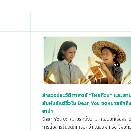
สำรวจประวัติศาสตร์ “โพยก๊วน” และสา
สัมพันธ์แต้จิ๋วใน Dear You จดหมายรักถึ
อาม่า
Dear You จดหมายรักถึงอาม่า หยิบยกเรื่องรา
การสื่อสารในอดีตที่เรียกว่า เฉียวพี หรือ โพยก๊