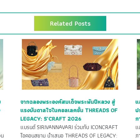
Related Posts
ย
จากฉลองพระองค์สมเด็จพระพันปีหลวง สู่
แ
ง
แรงบันดาลใจในคอลเลคชั่น THREADS OF
ป
LEGACY: S’CRAFT 2026
ก
ว
แบรนด์ SIRIVANNAVARI ร่วมกับ ICONCRAFT
แ
วน
ไอคอนสยาม นำเสนอ THREADS OF LEGACY:
ภ