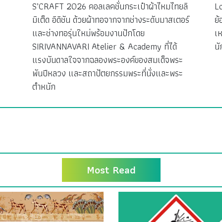
S’CRAFT 2026 คอลเลคชั่นกระเป๋าผ้าไหมไทยลิ
L
มิเต็ด อิดิชัน ด้วยผ้าทอจากจากช่างระดับมาสเตอร์
ย้
ง
และช่างทอรุ่นใหม่พร้อมงานปักโดย
เห
SIRIVANNAVARI Atelier & Academy ที่ได้
นั
แรงบันดาลใจจากฉลองพระองค์ของสมเด็จพระ
พันปีหลวง และสถาปัตยกรรมพระที่นั่งและพระ
ตำหนัก
Most Read