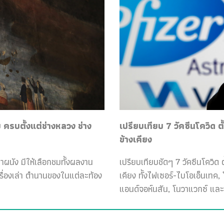
ครบตั้งแต่ช่างหลวง ช่าง
เปรียบเทียบ 7 วัคซีนโควิด ต
ข้างเคียง
ฝาผนัง มีให้เลือกชมทั้งผลงาน
เปรียบเทียบชัดๆ 7 วัคซีนโควิด ต
เรื่องเล่า ตำนานของในแต่ละท้อง
เคียง ทั้งไฟเซอร์-ไบโอเอ็นเทค
แอนด์จอห์นสัน, โนวาแวกซ์ และ