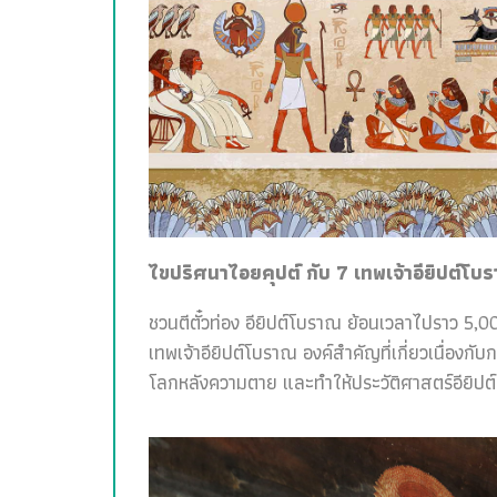
ไขปริศนาไอยคุปต์ กับ 7 เทพเจ้าอียิปต์โบ
ชวนตีตั๋วท่อง อียิปต์โบราณ ย้อนเวลาไปราว 5,00
เทพเจ้าอียิปต์โบราณ องค์สำคัญที่เกี่ยวเนื่อง
โลกหลังความตาย และทำให้ประวัติศาสตร์อียิปต์สน