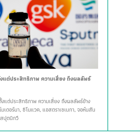
ั้งแต่ประสิทธิภาพ ความเสี่ยง ถึงผลลัพธ์
ั้งแต่ประสิทธิภาพ ความเสี่ยง ถึงผลลัพธ์ข้าง
, โมเดอร์นา, ซิโนแวค, แอสตราเซเนกา, จอห์นสัน
สปุตนิกวี