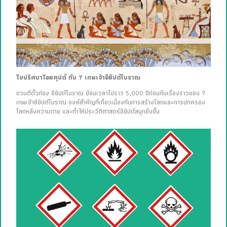
ไขปริศนาไอยคุปต์ กับ 7 เทพเจ้าอียิปต์โบราณ
ชวนตีตั๋วท่อง อียิปต์โบราณ ย้อนเวลาไปราว 5,000 ปีก่อนกับเรื่องราวของ 7
เทพเจ้าอียิปต์โบราณ องค์สำคัญที่เกี่ยวเนื่องกับการสร้างโลกและการปกครอง
โลกหลังความตาย และทำให้ประวัติศาสตร์อียิปต์สนุกยิ่งขึ้น