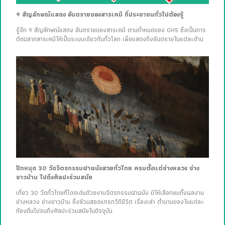
9 สัญลักษณ์แสดง อันตรายของสารเคมี ที่ประชาชนทั่วไปต้องรู้
รู้จัก 9 สัญลักษณ์แสดง อันตรายของสารเคมี ตามกำหนดของ GHS ซึ่งเป็นการ
ติดฉลากสารเคมีให้เป็นระบบเดียวกันทั่วโลก เพื่อแสดงถึงอันตรายในแต่ละด้าน
ปักหมุด 30 วัดจิตรกรรมฝาผนังสวยทั่วไทย ครบตั้งแต่ช่างหลวง ช่าง
ชาวบ้าน ไปถึงศิลปะร่วมสมัย
เที่ยว 30 วัดทั่วไทยที่โดดเด่นด้วยงานจิตรกรรมฝาผนัง มีให้เลือกชมทั้งผลงาน
ช่างหลวง ช่างชาวบ้าน ซึ่งล้วนสอดแทรกวิถีชีวิต เรื่องเล่า ตำนานของในแต่ละ
ท้องถิ่นไปจนถึงศิลปะร่วมสมัยในปัจจุบัน