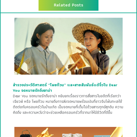
Related Posts
สำรวจประวัติศาสตร์ “โพยก๊วน” และสายสัมพันธ์แต้จิ๋วใน Dear
You จดหมายรักถึงอาม่า
Dear You จดหมายรักถึงอาม่า หยิบยกเรื่องราวการสื่อสารในอดีตที่เรียกว่า
เฉียวพี หรือ โพยก๊วน หมายถึงการส่งจดหมายพร้อมเงินที่ชาวจีนโพ้นทะเลใช้
ติดต่อกับครอบครัวในบ้านเกิด เป็นจดหมายที่เต็มไปด้วยสารทุกข์สุกดิบ ความ
คิดถึง และความหวังว่าจะช่วยเหลือครอบครัวที่จากมาให้มีชีวิตที่ดีขึ้น