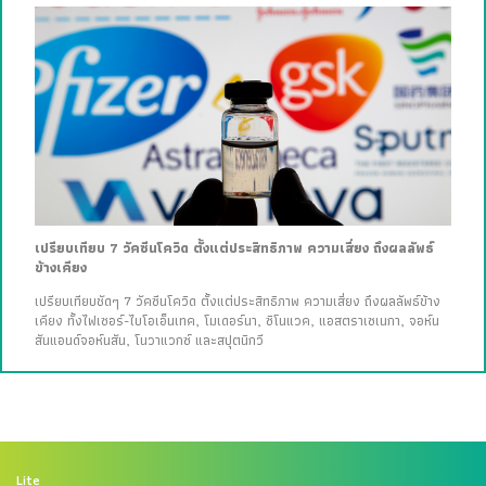
เปรียบเทียบ 7 วัคซีนโควิด ตั้งแต่ประสิทธิภาพ ความเสี่ยง ถึงผลลัพธ์
ข้างเคียง
เปรียบเทียบชัดๆ 7 วัคซีนโควิด ตั้งแต่ประสิทธิภาพ ความเสี่ยง ถึงผลลัพธ์ข้าง
เคียง ทั้งไฟเซอร์-ไบโอเอ็นเทค, โมเดอร์นา, ซิโนแวค, แอสตราเซเนกา, จอห์น
สันแอนด์จอห์นสัน, โนวาแวกซ์ และสปุตนิกวี
Lite