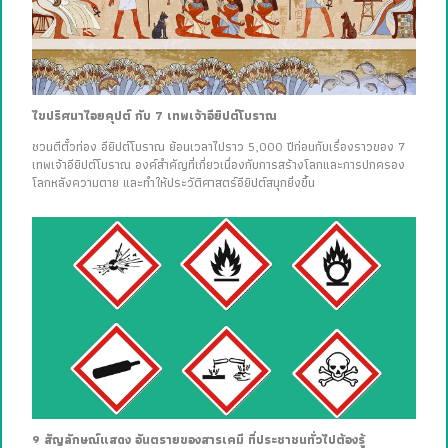
ไขปริศนาไอยคุปต์ กับ 7 เทพเจ้าอียิปต์โบราณ
ชวนตีตั๋วท่อง อียิปต์โบราณ ย้อนเวลาไปราว 5,000 ปีก่อนกับเรื่องราวของ 7
เทพเจ้าอียิปต์โบราณ องค์สำคัญที่เกี่ยวเนื่องกับการสร้างโลกและการปกครอง
โลกหลังความตาย และทำให้ประวัติศาสตร์อียิปต์สนุกยิ่งขึ้น
9 สัญลักษณ์แสดง อันตรายของสารเคมี ที่ประชาชนทั่วไปต้องรู้