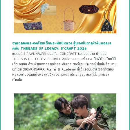
จากฉลองพระองค์สมเด็จพระพันปีหลวง สู่แรงบันดาลใจในคอลเล
คชั่น THREADS OF LEGACY: S’CRAFT 2026
แบรนด์ SIRIVANNAVARI ร่วมกับ ICONCRAFT ไอคอนสยาม นำเสนอ
THREADS OF LEGACY: S’CRAFT 2026 คอลเลคชั่นกระเป๋าผ้าไหมไทยลิมิ
เต็ด อิดิชัน ด้วยผ้าทอจากจากช่างระดับมาสเตอร์และช่างทอรุ่นใหม่พร้อมงาน
ปักโดย SIRIVANNAVARI Atelier & Academy ที่ได้แรงบันดาลใจจากฉลอง
พระองค์ของสมเด็จพระพันปีหลวง และสถาปัตยกรรมพระที่นั่งและพระ
ตำหนัก