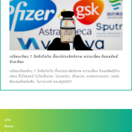
เปรียบเทียบ 7 วัคซีนโควิด ตั้งแต่ประสิทธิภาพ ความเสี่ยง ถึงผลลัพธ์
ข้างเคียง
เปรียบเทียบชัดๆ 7 วัคซีนโควิด ตั้งแต่ประสิทธิภาพ ความเสี่ยง ถึงผลลัพธ์ข้าง
เคียง ทั้งไฟเซอร์-ไบโอเอ็นเทค, โมเดอร์นา, ซิโนแวค, แอสตราเซเนกา, จอห์น
สันแอนด์จอห์นสัน, โนวาแวกซ์ และสปุตนิกวี
Lite
Faces