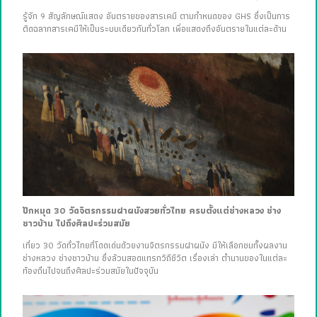
รู้จัก 9 สัญลักษณ์แสดง อันตรายของสารเคมี ตามกำหนดของ GHS ซึ่งเป็นการ
ติดฉลากสารเคมีให้เป็นระบบเดียวกันทั่วโลก เพื่อแสดงถึงอันตรายในแต่ละด้าน
ปักหมุด 30 วัดจิตรกรรมฝาผนังสวยทั่วไทย ครบตั้งแต่ช่างหลวง ช่าง
ชาวบ้าน ไปถึงศิลปะร่วมสมัย
เที่ยว 30 วัดทั่วไทยที่โดดเด่นด้วยงานจิตรกรรมฝาผนัง มีให้เลือกชมทั้งผลงาน
ช่างหลวง ช่างชาวบ้าน ซึ่งล้วนสอดแทรกวิถีชีวิต เรื่องเล่า ตำนานของในแต่ละ
ท้องถิ่นไปจนถึงศิลปะร่วมสมัยในปัจจุบัน