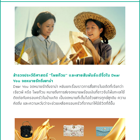
สำรวจประวัติศาสตร์ “โพยก๊วน” และสายสัมพันธ์แต้จิ๋วใน Dear
You จดหมายรักถึงอาม่า
Dear You จดหมายรักถึงอาม่า หยิบยกเรื่องราวการสื่อสารในอดีตที่เรียกว่า
เฉียวพี หรือ โพยก๊วน หมายถึงการส่งจดหมายพร้อมเงินที่ชาวจีนโพ้นทะเลใช้
ติดต่อกับครอบครัวในบ้านเกิด เป็นจดหมายที่เต็มไปด้วยสารทุกข์สุกดิบ ความ
คิดถึง และความหวังว่าจะช่วยเหลือครอบครัวที่จากมาให้มีชีวิตที่ดีขึ้น