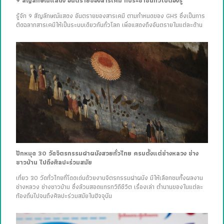
9 สัญลักษณ์แสดง อันตรายของสารเคมี ที่ประชาชนทั่วไปต้องรู้
รู้จัก 9 สัญลักษณ์แสดง อันตรายของสารเคมี ตามกำหนดของ GHS ซึ่งเป็นการ
ติดฉลากสารเคมีให้เป็นระบบเดียวกันทั่วโลก เพื่อแสดงถึงอันตรายในแต่ละด้าน
ปักหมุด 30 วัดจิตรกรรมฝาผนังสวยทั่วไทย ครบตั้งแต่ช่างหลวง ช่าง
ชาวบ้าน ไปถึงศิลปะร่วมสมัย
เที่ยว 30 วัดทั่วไทยที่โดดเด่นด้วยงานจิตรกรรมฝาผนัง มีให้เลือกชมทั้งผลงาน
ช่างหลวง ช่างชาวบ้าน ซึ่งล้วนสอดแทรกวิถีชีวิต เรื่องเล่า ตำนานของในแต่ละ
ท้องถิ่นไปจนถึงศิลปะร่วมสมัยในปัจจุบัน