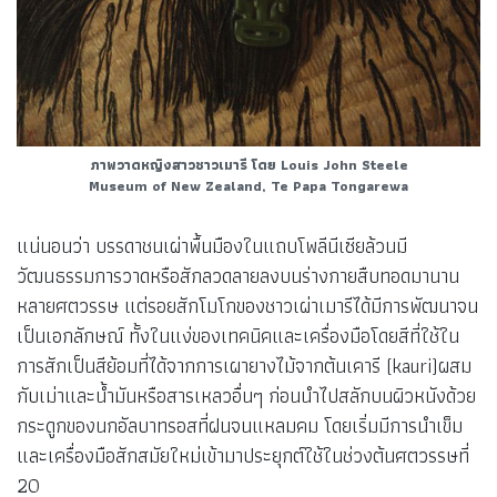
ภาพวาดหญิงสาวชาวเมารี โดย Louis John Steele
Museum of New Zealand, Te Papa Tongarewa
แน่นอนว่า บรรดาชนเผ่าพื้นมืองในแถบโพลีนีเซียล้วนมี
วัฒนธรรมการวาดหรือสักลวดลายลงบนร่างกายสืบทอดมานาน
หลายศตวรรษ แต่รอยสักโมโกของชาวเผ่าเมารีได้มีการพัฒนาจน
เป็นเอกลักษณ์ ทั้งในแง่ของเทคนิคและเครื่องมือโดยสีที่ใช้ใน
การสักเป็นสีย้อมที่ได้จากการเผายางไม้จากต้นเคารี (kauri)ผสม
กับเม่าและน้ำมันหรือสารเหลวอื่นๆ ก่อนนำไปสลักบนผิวหนังด้วย
กระดูกของนกอัลบาทรอสที่ฝนจนแหลมคม โดยเริ่มมีการนำเข็ม
และเครื่องมือสักสมัยใหม่เข้ามาประยุกต์ใช้ในช่วงต้นศตวรรษที่
20