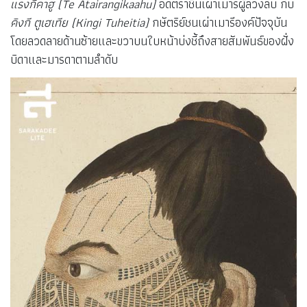
แรงกีคาฮู (
Te Atairangikaahu)
อดีตราชินีเผ่าเมารีผู้ล่วงลับ กับ
คิงกี ตูเฮเทีย (
Kingi Tuheitia)
กษัตริย์ชนเผ่าเมารีองค์ปัจจุบัน
โดยลวดลายด้านซ้ายและขวาบนใบหน้าบ่งชี้ถึงสายสัมพันธ์ของฝั่ง
บิดาและมารดาตามลำดับ