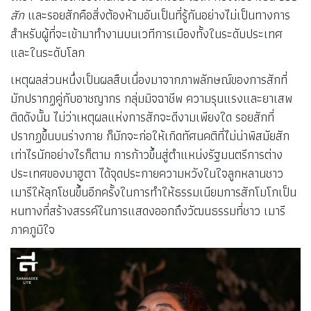
สัก
และรอยสักคือสิ่งต้องห้ามอันเป็นที่รู้กันอย่างไม่เป็นทางการ
สำหรับผู้ที่จะเข้ามาทำงานบนเวทีการเมืองทั้งในระดับประเทศ
และในระดับโลก
เหตุผลส่วนหนึ่งเป็นผลสืบเนื่องมาจากภาพลักษณ์ของการสักที่
มักปรากฏคู่กับอาชญากร กลุ่มมิจฉาชีพ ความรุนแรงและยาเสพ
ติดดังนั้น ไม่ว่าเหตุผลแห่งการสักจะดีงามเพียงใด รอยสักที่
ปรากฏขึ้นบนร่างกาย ก็มักจะก่อให้เกิดทัศนคติที่ไม่น่าพิสมัยสัก
เท่าไรนักอย่างไรก็ตาม การก้าวขึ้นสู่ตำแหน่งรัฐมนตรีการต่าง
ประเทศของมาฮูตา ได้จุดประกายความหวังในใจลูกหลานชาว
เมารีให้ลุกโชนขึ้นอีกครั้งในการทำให้ธรรมเนียมการสักโมโกเป็น
หนทางที่สร้างสรรค์ในการแสดงออกถึงวัฒนธรรมที่ชาว เมารี
ภาคภูมิใจ