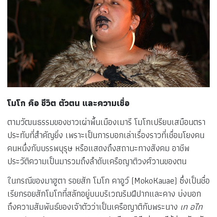
โมโก คือ ชีวิต ตัวตน และความเชื่อ
ตามวัฒนธรรมของชาวเผ่าพื้นเมืองเมารี โมโกเปรียบเสมือนตรา
ประทับที่สำคัญยิ่ง เพราะเป็นการบอกเล่าเรื่องราวที่เชื่อมโยงคน
คนหนึ่งกับบรรพบุรุษ หรือแสดงถึงสถานะทางสังคม อาชีพ
ประวัติความเป็นมารวมถึงลำดับเครือญาติวงศ์วานของตน
ในกรณีของมาฮูตา รอยสัก โมโก คาอูว์ (MokoKauae) ซึ่งเป็นชื่อ
เรียกรอยสักโมโกที่สลักอยู่บนบริเวณริมฝีปากและคาง บ่งบอก
ถึงความสัมพันธ์ของเจัาตัวว่าเป็นเครือญาติกับพระนาง
เท อไท