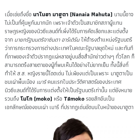
เมื่อเอ่ยถึงชื่อ
นาไนอา มาฮูตา
(Nanaia Mahuta)
นามนี้อาจ
ไม่เป็นที่คุ้นหูกันมากนัก เพราะเจ้าตัวเป็นสมาชิกสภาผู้แทน
ราษฎรหญิงของนิวซีแลนด์ที่เพิ่งได้รับการคัดเลือกและแต่งตั้ง
จาก
นายกรัฐมนตรีจาซินดา อาร์เดิร์น
ให้ดำรงตำแหน่งรัฐมนตรี
ว่าการกระทรวงการต่างประเทศในคณะรัฐบาลชุดใหม่ และทันที
ที่ภาพของเจ้าตัวปรากฏแผ่หลาอยู่บนสื่อสำนักข่าวต่างๆ ทั่วโลก ก็
สามารถตรึงสายตาของผู้ที่พบเห็นได้อย่างไม่ยากเย็น ทั้งนี้สิ่งที่
ทำให้ ส.ส. หญิงรายนี้โดดเด่น ไม่เพียงแต่เป็นเพราะ มาฮูตาเป็น
ชนเผ่าพื้นเมือง
เมารี
คนแรกในประวัติศาสตร์ของประเทศ
นิวซีแลนด์ที่ได้รับการแต่งตั้งให้เป็นรัฐมนตรีเท่านั้น แต่ยังหมาย
รวมถึง
โมโก (moko)
หรือ
Tāmoko
รอยสักอันเป็น
เอกลักษณ์ของชนเผ่า เมารี ที่ปรากฏเด่นชัดบนใบหน้าของมาฮูตา