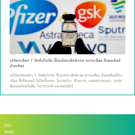
เปรียบเทียบ 7 วัคซีนโควิด ตั้งแต่ประสิทธิภาพ ความเสี่ยง ถึงผลลัพธ์
ข้างเคียง
เปรียบเทียบชัดๆ 7 วัคซีนโควิด ตั้งแต่ประสิทธิภาพ ความเสี่ยง ถึงผลลัพธ์ข้าง
เคียง ทั้งไฟเซอร์-ไบโอเอ็นเทค, โมเดอร์นา, ซิโนแวค, แอสตราเซเนกา, จอห์น
สันแอนด์จอห์นสัน, โนวาแวกซ์ และสปุตนิกวี
Lite
Faces