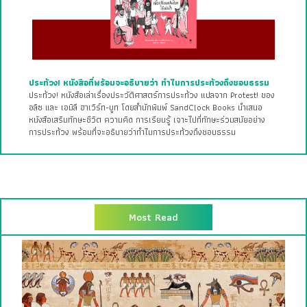
ประท้วง! หนังสือที่พร้อมจะอธิบายว่า ทำไมการประท้วงถึงชอบธรรม
ประท้วง! หนังสือเล่าเรื่องประวัติศาสตร์การประท้วง แปลจาก Protest! ของ
อลิซ และ เอมิลี ฮาเวิร์ท-บูท โดยสำนักพิมพ์ SandClock Books นำเสนอ
หนังสือเสริมทักษะชีวิต ความคิด การเรียนรู้ เจาะไปที่ทักษะร่วมสมัยอย่าง
การประท้วง พร้อมที่จะอธิบายว่าทำไมการประท้วงถึงชอบธรรม
Most Read