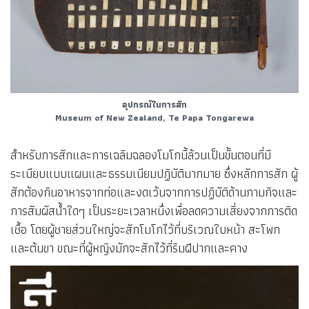
อุปกรณ์ในการสัก
Museum of New Zealand, Te Papa Tongarewa
สำหรับการสักและการเฉลิมฉลองโมโกนี้ล้วนเป็นขั้นตอนที่มี
ระเบียบแบบแผนและธรรมเนียมปฏิบัติมากมาย ซึ่งหลักการสัก ผู้
สักต้องกินอาหารจากท่อและงดเว้นจากการปฏิบัติด้านกามกิจและ
การสัมผัสน้ำใดๆ เป็นระยะเวลาหนึ่งเพื่อลดความเสี่ยงจากการติด
เชื้อ โดยผู้ชายส่วนใหญ่จะสักโมโกไว้ที่บริเวณใบหน้า สะโพก
และต้นขา ขณะที่ผู้หญิงมักจะสักไว้ที่ริมฝีปากและคาง