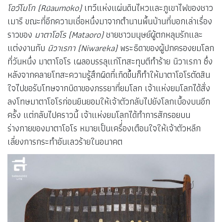
โอว์โมโก (
R
ū
aumoko)
เทวีแห่งแผ่นดินไหวและภูเขาไฟของชาว
เมารี ขณะที่อีกความเชื่อหนึ่งมาจากตำนานพื้นบ้านที่บอกเล่าเรื่อง
ราวของ
มาตาโอโร (
Mataoro)
ชายชาวมนุษย์ผู้ตกหลุมรักและ
แต่งงานกับ
นิวาเรกา (
Niwareka)
พระธิดาของผู้ปกครองยมโลก
ที่วันหนึ่ง มาตาโอโร เผลอบรรลุแก่โทสะทุบตีทำร้าย นิวาเรกา ซึ่ง
หลังจากคลายโทสะความรู้สึกผิดที่เกิดขึ้นก็ทำให้มาตาโอโรตัดสิน
ใจไปขอรับโทษจากบิดาของภรรยาที่ยมโลก เจ้าแห่งยมโลกได้สั่ง
ลงโทษมาตาโอโรก่อนยินยอมให้เจ้าตัวกลับไปยังโลกเบื้องบนอีก
ครั้ง แต่กลับไปคราวนี้ เจ้าแห่งยมโลกได้ทำการสักรอยบน
ร่างกายของมาตาโอโร หมายเป็นเครื่่องเตือนใจให้เจ้าตัวหลีก
เลี่ยงการกระทำอันเลวร้ายในอนาคต