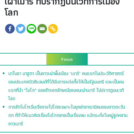
เผาเมารี ที่ปรากฏบนเวทีการเมือง
โลก
Focus
นาไนอา มาฮูตา เป็นชาวเผ่าพื้นเมือง ‘เมารี’ คนแรกในประวัติศาสตร์
ของประเทศนิวซีแลนด์ที่ได้รับการแต่งตั้งให้เป็นรัฐมนตรี และเป็นคน
แรกที่นำ “โมโก” รอยสักเอกลักษณ์ของชนเผ่าเมารี ไปปรากฏบนเวที
โลก
การสักโมโกเริ่มเจือจางไปโดยเฉพาะในยุคล่าอาณานิคมของชาวตะวัน
ตก ที่ทำให้แนวคิดเรื่องโมโกกลายเป็นเรื่องลบ แม้กระทั่งในหมู่ลูกหลาน
ชาวเมารี