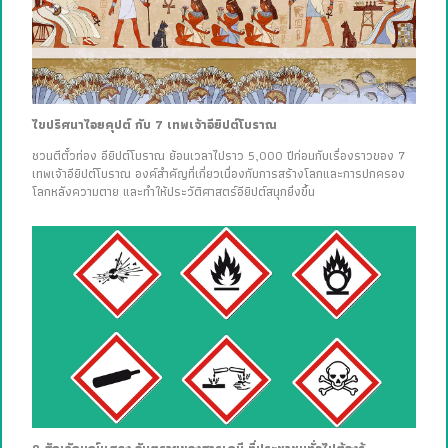
ไขปริศนาไอยคุปต์ กับ 7 เทพเจ้าอียิปต์โบราณ
ชวนตีตั๋วท่อง อียิปต์โบราณ ย้อนเวลาไปราว 5,000 ปีก่อนกับเรื่องราวของ 7
เทพเจ้าอียิปต์โบราณ องค์สำคัญที่เกี่ยวเนื่องกับการสร้างโลกและการปกครอง
โลกหลังความตาย และทำให้ประวัติศาสตร์อียิปต์สนุกยิ่งขึ้น