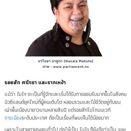
นาไนอา มาฮูตา
(Nanaia Mahuta)
ภาพ : www.parliament.nz
รอยสัก ศรัทธา และรากเหง้า
แม้ว่า
โมโก
จะเป็นที่รู้จักและเริ่มได้รับการยอมรับมากขึ้นในสังคม
นิวซีแลนด์ยุคใหม่ที่ผู้คนเติบโต หลอมรวมและใช้ชีวิตอยู่กับชน
เผ่าพื้นเมืองมายาวนานหลายสิบปี แต่รอยสักโมโกบนเวที
การเมือง
ระดับประเทศ ถือเป็นเรื่องที่พบเห็นได้น้อยมาก
เพราะในสายตาของคนทั่วไป ต่อให้เป็น
โมโก
ก็ยังถือว่าเป็น
รอย