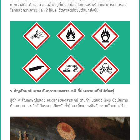
เทพเจ้าอียิปต์โบราณ องค์สำคัญที่เกี่ยวเนื่องกับการสร้างโลกและการปกครอง
โลกหลังความตาย และทำให้ประวัติศาสตร์อียิปต์สนุกยิ่งขึ้น
9 สัญลักษณ์แสดง อันตรายของสารเคมี ที่ประชาชนทั่วไปต้องรู้
รู้จัก 9 สัญลักษณ์แสดง อันตรายของสารเคมี ตามกำหนดของ GHS ซึ่งเป็นการ
ติดฉลากสารเคมีให้เป็นระบบเดียวกันทั่วโลก เพื่อแสดงถึงอันตรายในแต่ละด้าน