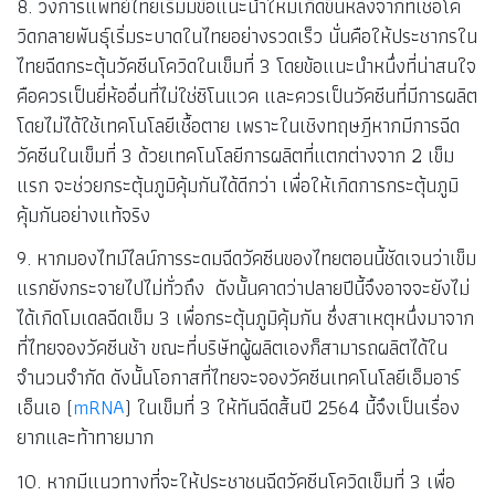
8. วงการแพทย์ไทยเริ่มมีข้อแนะนำใหม่เกิดขึ้นหลังจากที่เชื้อโค
วิดกลายพันธุ์เริ่มระบาดในไทยอย่างรวดเร็ว นั่นคือให้ประชากรใน
ไทยฉีดกระตุ้นวัคซีนโควิดในเข็มที่ 3 โดยข้อแนะนำหนึ่งที่น่าสนใจ
คือควรเป็นยี่ห้ออื่นที่ไม่ใช่ซิโนแวค และควรเป็นวัคซีนที่มีการผลิต
โดยไม่ได้ใช้เทคโนโลยีเชื้อตาย เพราะในเชิงทฤษฎีหากมีการฉีด
วัคซีนในเข็มที่ 3 ด้วยเทคโนโลยีการผลิตที่แตกต่างจาก 2 เข็ม
แรก จะช่วยกระตุ้นภูมิคุ้มกันได้ดีกว่า เพื่อให้เกิดการกระตุ้นภูมิ
คุ้มกันอย่างแท้จริง
9. หากมองไทม์ไลน์การระดมฉีดวัคซีนของไทยตอนนี้ชัดเจนว่าเข็ม
แรกยังกระจายไปไม่ทั่วถึง ดังนั้นคาดว่าปลายปีนี้จึงอาจจะยังไม่
ได้เกิดโมเดลฉีดเข็ม 3 เพื่อกระตุ้นภูมิคุ้มกัน ซึ่งสาเหตุหนึ่งมาจาก
ที่ไทยจองวัคซีนช้า ขณะที่บริษัทผู้ผลิตเองก็สามารถผลิตได้ใน
จำนวนจำกัด ดังนั้นโอกาสที่ไทยจะจองวัคซีนเทคโนโลยีเอ็มอาร์
เอ็นเอ (
mRNA
) ในเข็มที่ 3 ให้ทันฉีดสิ้นปี 2564 นี้จึงเป็นเรื่อง
ยากและท้าทายมาก
10. หากมีแนวทางที่จะให้ประชาชนฉีดวัคซีนโควิดเข็มที่ 3 เพื่อ