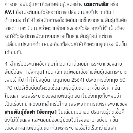
การกลายพันธุ์และเกิดสายพันธุ์ใหม่อย่าง
เดลตาพลัส
หรือ
AY.1
ซึ่งโปรตีนบนไวรัสจะมีการเปลี่ยนแปลงไปจากเดิม 1
ตำแหน่ง ทำให้ไวรัสมีโอกาสดื้อวัคซีนมากขึ้นจากสายพันธุ์เดิมคือ
เดลตา และนั่นแปลว่าความร้ายแรงของไวรัส อาจไม่จำเป็นต้อง
รอให้ไวรัสมีการพัฒนาจนกลายเป็นสายพันธุ์ใหม่ แต่การ
เปลี่ยนแปลงแค่ตำแหน่งเดียวก็ส่งผลให้เกิดความรุนแรงเพิ่มขึ้น
ได้เช่นกัน
4. สำหรับประเทศอังกฤษที่ก่อนหน้านี้เคยมีการระบาดของสาย
พันธุ์อัลฟา (อังกฤษ) เป็นหลัก แต่พอมีเชื้อสายพันธุ์เดลตาระบาด
เพิ่มเข้าไป ทำให้ปัจจุบัน (มิถุนายน 2564) ประชากรอังกฤษ 60
-70 เปอร์เซ็นต์ติดโควิดเชื้อสายพันธุ์เดลตามากขึ้น ซึ่งหากยึด
โมเดลการแพร่ระบาดของสายพันธุ์เดลตาในอังกฤษก็จะพบว่า
เป็นเรื่องที่น่าห่วงมากสำหรับไทย เพราะจากการแพร่กระจายของ
สายพันธุ์อัลฟา (อังกฤษ)
ในเดือนเมษายน ปริมาณผู้ติดเชื้อก็
ยังไม่ได้ลดลง และตอนนี้ยอดผู้ป่วยในโรงพยาบาลยิ่งมากขึ้น
เนื่องจากสายพันธุ์เดลตาที่แพร่กระจายเชื้อได้เร็วกว่าอัลฟา