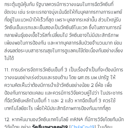
กระตุ้นภูมิคุ้มกัน รัฐบาลควรมีการวางแผนในการฉีดวัคซีนที่
ชัดเจน เช่น ระยะแรกอาจมุ่งเน้นฉีดให้กับบุคลากรทางการแพทย์
ที่อยู่ในแนวหน้าให้เร็วที่สุด เพราะบุคลากรเหล่านั้น ส่วนใหญ่รับ
วัคซีนเข็มแรกและเข็มสองเป็นวัคซีนซิโนแวค ซึ่งในสถานการณ์
กลายพันธุ์ของเชื้อไวรัสที่เปลี่ยนไป วัคซีนอาจไม่มีประสิทธิภาพ
เพียงพอในการป้องกัน และหากบุคลากรล้มป่วยจำนวนมาก ย่อม
ส่งผลต่อระบบสาธารณสุขในการดูแลคนไข้ต่อเนื่องกันอย่างเลี่ยง
ไม่ได้
11. การบริหารจัดการวัคซีนเข็มที่ 3 เป็นเรื่องจำเป็นที่จะต้องมีการ
วางแผนอย่างเร่งด่วนและรอบด้าน โดย ผศ.ดร.นพ.ปกรัฐ ให้
ความคิดเห็นว่าต้องมีการนำเข้าวัคซีนอย่างน้อย 2 ยี่ห้อ เพื่อ
ป้องกันการขาดแคลน และควรมีการวิจัยควบคู่ไปว่า ในประชากร
ที่ฉีดวัคซีนหลักในเข็มที่ 1 และ 2 แล้ว หากฉีดเข็มที่ 3 ควรใช้
เทคโนโลยีอะไร เพื่อให้มีประสิทธิภาพการป้องกันมากที่สุด
12. หากหันมามองวัคซีนเทคโนโลยี mRNA ที่มีการวิจัยโดยทีมนัก
วิจัยไทย อย่าง
วัคซีนจุฬาคอฟ19
(
ChulaCov19
) ในเดือน