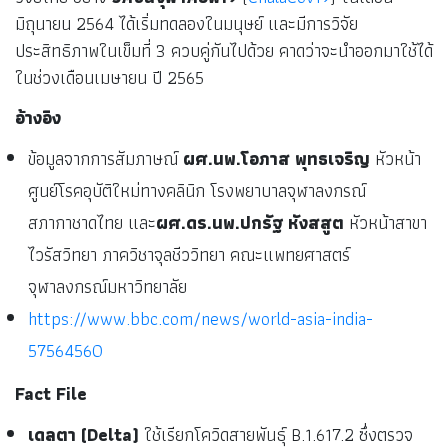
มิถุนายน 2564 ได้เริ่มทดลองในมนุษย์ และมีการวิจัย
ประสิทธิภาพในเข็มที่ 3 ควบคู่กันไปด้วย คาดว่าจะนำออกมาใช้ได้
ในช่วงเดือนเมษายน ปี 2565
อ้างอิง
ข้อมูลจากการสัมภาษณ์
ผศ.นพ.โอภาส พุทธเจริญ
หัวหน้า
ศูนย์โรคอุบัติใหม่ทางคลินิก โรงพยาบาลจุฬาลงกรณ์
สภากาชาดไทย และ
ผศ.ดร.นพ.ปกรัฐ หังสสูต
หัวหน้าสาขา
ไวรัสวิทยา ภาควิชาจุลชีววิทยา คณะแพทยศาสตร์
จุฬาลงกรณ์มหาวิทยาลัย
https://www.bbc.com/news/world-asia-india-
57564560
Fact File
เดลตา (Delta)
ใช้เรียกโควิดสายพันธุ์ B.1.617.2 ซึ่งตรวจ