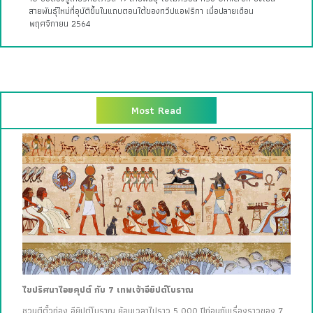
สายพันธุ์ใหม่ที่อุบัติขึ้นในแถบตอนใต้ของทวีปแอฟริกา เมื่อปลายเดือน
พฤศจิกายน 2564
Most Read
ไขปริศนาไอยคุปต์ กับ 7 เทพเจ้าอียิปต์โบราณ
ชวนตีตั๋วท่อง อียิปต์โบราณ ย้อนเวลาไปราว 5,000 ปีก่อนกับเรื่องราวของ 7