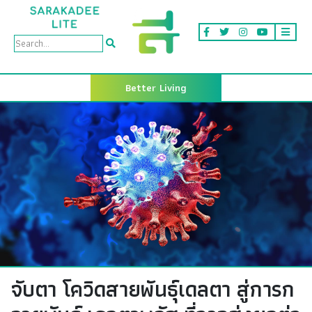
Better Living
จับตา โควิดสายพันธุ์เดลตา สู่การก