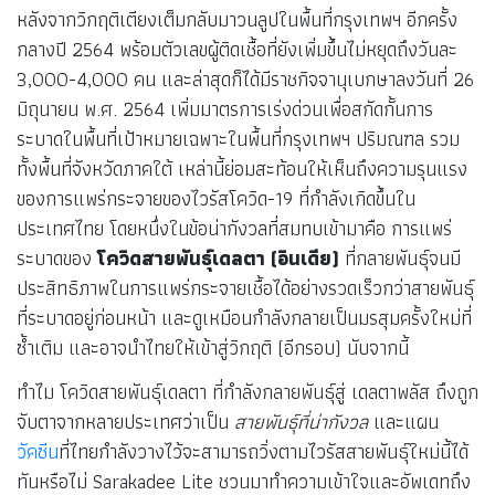
หลังจากวิกฤติเตียงเต็มกลับมาวนลูปในพื้นที่กรุงเทพฯ อีกครั้ง
กลางปี 2564 พร้อมตัวเลขผู้ติดเชื้อที่ยังเพิ่มขึ้นไม่หยุดถึงวันละ
3,000-4,000 คน และล่าสุดก็ได้มีราชกิจจานุเบกษาลงวันที่ 26
มิถุนายน พ.ศ. 2564 เพิ่มมาตรการเร่งด่วนเพื่อสกัดกั้นการ
ระบาดในพื้นที่เป้าหมายเฉพาะในพื้นที่กรุงเทพฯ ปริมณฑล รวม
ทั้งพื้นที่จังหวัดภาคใต้ เหล่านี้ย่อมสะท้อนให้เห็นถึงความรุนแรง
ของการแพร่กระจายของไวรัสโควิด-19 ที่กำลังเกิดขึ้นใน
ประเทศไทย โดยหนึ่งในข้อน่ากังวลที่สมทบเข้ามาคือ การแพร่
ระบาดของ
โควิดสายพันธุ์เดลตา (อินเดีย)
ที่กลายพันธุ์จนมี
ประสิทธิภาพในการแพร่กระจายเชื้อได้อย่างรวดเร็วกว่าสายพันธุ์
ที่ระบาดอยู่ก่อนหน้า และดูเหมือนกำลังกลายเป็นมรสุมครั้งใหม่ที่
ซ้ำเติม และอาจนำไทยให้เข้าสู่วิกฤติ (อีกรอบ) นับจากนี้
ทำไม โควิดสายพันธุ์เดลตา ที่กำลังกลายพันธุ์สู่ เดลตาพลัส ถึงถูก
จับตาจากหลายประเทศว่าเป็น
สายพันธุ์ที่น่ากังวล
และแผน
วัคซีน
ที่ไทยกำลังวางไว้จะสามารถวิ่งตามไวรัสสายพันธุ์ใหม่นี้ได้
ทันหรือไม่ Sarakadee Lite ชวนมาทำความเข้าใจและอัพเดทถึง