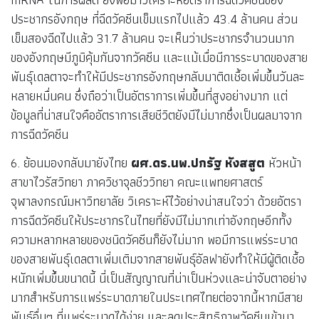
ประชากรอังกฤษ ที่ฉีดวัคซีนเข็มแรกไปแล้ว 43.4 ล้านคน ส่วน
เข็มสองฉีดไปแล้ว 31.7 ล้านคน จะเห็นว่าประชากรจำนวนมาก
ของอังกฤษมีภูมิคุ้มกันจากวัคซีน และแม้เมื่อมีการระบาดของสาย
พันธุ์เดลตาจะทำให้มีประชากรอังกฤษกลับมาติดเชื้อเพิ่มขึ้นวันละ
หลายหมื่นคน ซึ่งถือว่าเป็นอัตราการเพิ่มขึ้นที่สูงอย่างมาก แต่
ข้อมูลที่น่าสนใจคืออัตราการเสียชีวิตยังมีไม่มากซึ่งเป็นผลมาจาก
การฉีดวัคซีน
6. ย้อนมองกลับมายังไทย
ผศ.ดร.นพ.ปกรัฐ หังสสูต
หัวหน้า
สาขาไวรัสวิทยา ภาควิชาจุลชีววิทยา คณะแพทยศาสตร์
จุฬาลงกรณ์มหาวิทยาลัย วิเคราะห์ไว้อย่างน่าสนใจว่า ด้วยอัตรา
การฉีดวัคซีนให้ประชากรในไทยที่ยังมีไม่มากเท่าอังกฤษอีกทั้ง
ความหลากหลายของชนิดวัคซีนก็ยังไม่มาก พอมีการแพร่ระบาด
ของสายพันธุ์เดลตาเพิ่มเติมจากสายพันธุ์อัลฟายังทำให้มีผู้ติดเชื้อ
หนักเพิ่มขึ้นขนาดนี้ นี่เป็นสัญญาณที่น่าเป็นห่วงและน่าจับตาอย่าง
มากสำหรับการแพร่ระบาดภายในประเทศไทยต่อจากนี้หากมีสาย
พันธุ์อื่นๆ ที่แพร่ระบาดได้ง่าย และลดประสิทธิภาพวัคซีนเข้ามา