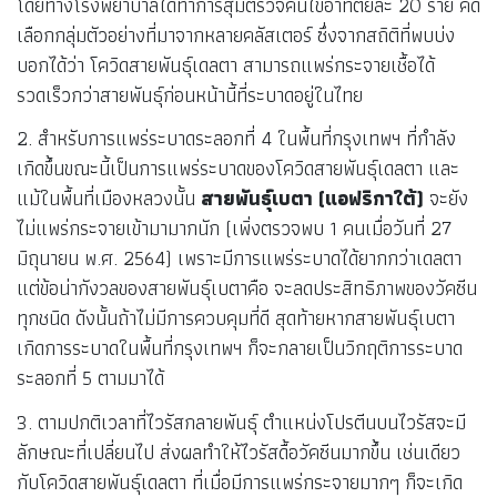
โดยทางโรงพยาบาลได้ทำการสุ่มตรวจคนไข้อาทิตย์ละ 20 ราย คัด
เลือกกลุ่มตัวอย่างที่มาจากหลายคลัสเตอร์ ซึ่งจากสถิติที่พบบ่ง
บอกได้ว่า โควิดสายพันธุ์เดลตา สามารถแพร่กระจายเชื้อได้
รวดเร็วกว่าสายพันธุ์ก่อนหน้านี้ที่ระบาดอยู่ในไทย
2. สำหรับการแพร่ระบาดระลอกที่ 4 ในพื้นที่กรุงเทพฯ ที่กำลัง
เกิดขึ้นขณะนี้เป็นการแพร่ระบาดของโควิดสายพันธุ์เดลตา และ
แม้ในพื้นที่เมืองหลวงนั้น
สายพันธุ์เบตา (แอฟริกาใต้)
จะยัง
ไม่แพร่กระจายเข้ามามากนัก (เพิ่งตรวจพบ 1 คนเมื่อวันที่ 27
มิถุนายน พ.ศ. 2564) เพราะมีการแพร่ระบาดได้ยากกว่าเดลตา
แต่ข้อน่ากังวลของสายพันธุ์เบตาคือ จะลดประสิทธิภาพของวัคซีน
ทุกชนิด ดังนั้นถ้าไม่มีการควบคุมที่ดี สุดท้ายหากสายพันธุ์เบตา
เกิดการระบาดในพื้นที่กรุงเทพฯ ก็จะกลายเป็นวิกฤติการระบาด
ระลอกที่ 5 ตามมาได้
3. ตามปกติเวลาที่ไวรัสกลายพันธุ์ ตำแหน่งโปรตีนบนไวรัสจะมี
ลักษณะที่เปลี่ยนไป ส่งผลทำให้ไวรัสดื้อวัคซีนมากขึ้น เช่นเดียว
กับโควิดสายพันธุ์เดลตา ที่เมื่อมีการแพร่กระจายมากๆ ก็จะเกิด