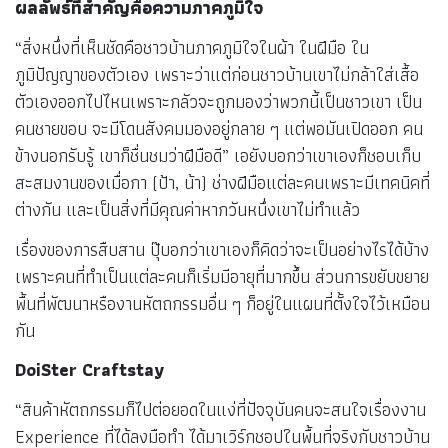
ผลลัพธ์ที่สำคัญคือความภาคภูมิใจ
“สิ่งหนึ่งที่เห็นชัดคือชาวบ้านภาคภูมิใจในผ้า ในฝีมือ ใน
ภูมิปัญญาของตัวเอง เพราะว่าแต่ก่อนชาวบ้านเขาไม่กล้าใส่เสื้อ
ตัวเองออกไปไหนเพราะกลัวจะถูกมองว่าพวกนี้เป็นชาวเขา เป็น
คนชายขอบ จะมีโดนสังคมมองอยู่กลาย ๆ แต่พอมันเปิดออก คน
ข้างนอกรับรู้ เขาก็ชื่นชมว่าฝีมือดี” เอยังบอกว่าเขาเองก็ชอบเก็บ
สะสมงานของเมื่อกา (ป้า, น้า) ช่างฝีมือแต่ละคนเพราะมีเทคนิคที่
ต่างกัน และเป็นสิ่งที่มีคุณค่าหากวันหนึ่งเขาไม่ทำแล้ว
เรื่องของการสืบสาน ปุ๊บอกว่าเขาเองก็คิดว่าจะเป็นอย่างไรได้บ้าง
เพราะคนที่ทำเป็นแต่ละคนก็เริ่มมีอายุที่มากขึ้น ส่วนการขยับขยาย
พื้นที่พัฒนาหรืองานหัตถกรรมอื่น ๆ ก็อยู่ในแผนที่ตั้งใจไว้เหมือน
กัน
DoiSter Craftstay
“สินค้าหัตถกรรมก็ไปต่อยอดในแง่ที่ปัจจุบันคนจะสนใจเรื่องงาน
Experience ที่ได้ลงมือทำ ได้มาเวิร์กชอปในพื้นที่จริงกับชาวบ้าน