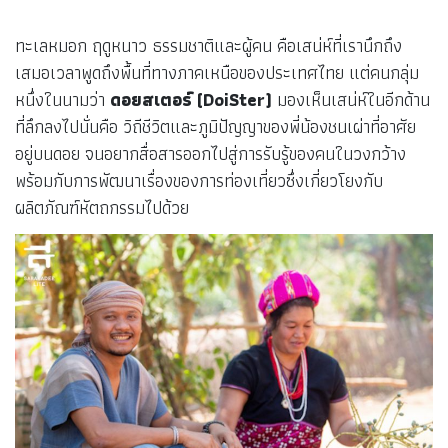
ทะเลหมอก ฤดูหนาว ธรรมชาติและผู้คน คือเสน่ห์ที่เรานึกถึง
เสมอเวลาพูดถึงพื้นที่ทางภาคเหนือของประเทศไทย แต่คนกลุ่ม
หนึ่งในนามว่า
ดอยสเตอร์ (DoiSter)
มองเห็นเสน่ห์ในอีกด้าน
ที่ลึกลงไปนั่นคือ วิถีชีวิตและภูมิปัญญาของพี่น้องชนเผ่าที่อาศัย
อยู่บนดอย จนอยากสื่อสารออกไปสู่การรับรู้ของคนในวงกว้าง
พร้อมกับการพัฒนาเรื่องของการท่องเที่ยวซึ่งเกี่ยวโยงกับ
ผลิตภัณฑ์หัตถกรรมไปด้วย