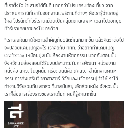
ที่เราตั้งใจนำเสนอได้ทันที มากกว่าโปรแกรมท่องเที่ยว จาก
ประสบการณ์ที่เราไปออกงานแฟร์ตามที่ต่างๆ คือเรารู้ว่าเราอยู่
ไกล โปรดักต์ทัวร์เราเหมือนเป็นกลุ่มตลาดเฉพาะ เวลาไปออกบูธ
ทัวร์เราเลยเอาของไปขายด้วย
“เราเลยหันมาให้ความสำคัญกับผลิตภัณฑ์มากขึ้น แล้วคิดว่าต่อไป
จะปล่อยแคมเปญอะไร เราคุยกับ ททท. ว่าอยากทำแคมเปญ
Craftstay เหมือนมุ่งเน้นเรื่องงานหัตถกรรม บวกกับตอนนั้น
จังหวัดแม่ฮ่องสอนได้รับงบประมาณในการพัฒนา หน่วยงาน
หนึ่งคือ สกว. ในยุคนั้น หรือตอนนี้คือ สกสว. (สำนักงานคณะ
กรรมการส่งเสริมวิทยาศาสตร์ วิจัยและนวัตกรรม)ทำให้เราได้
ทำงานวิจัยร่วมกับ สกสว.ที่มาสนับสนุนอีกส่วนหนึ่ง จังหวะนั้น
เราก็สื่อสารเรื่องราวของเราเต็มที่ คนก็รู้จักมากขึ้น