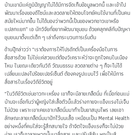
บ้านเขามีแค่ภูมิปัญญาไม่ได้มีการจัดเก็บข้อมูลพวกนี้ และเข้าไป
พัฒนาเรื่องของดีไซน์และลวดลายให้ตอบโจทย์คนใช้งานที่เป็นคน
สมัยใหม่มากขึ้น ไม่ได้มองว่าพวกนี้เป็นของพวกชาวเขาหรือ
แปลกแยก” เอ นักวิจัยที่อยากพัฒนาชุมชน ด้วยคลุกคลีกับปัญหา
ชุมชนมาตั้งแต่เด็ก ๆ เล่าถึงกระบวนการเริ่มต้น
ด้านปุ๊กล่าวว่า “เราต้องการให้โปรดักต์เป็นเครื่องมือในการ
สื่อสารด้วย ไม่ใช่แค่สวยแต่ต้องวิเคราะห์ว่าจะถูกใจคนในเมือง
ไหม ในขณะเดียวกันวิถี วัฒนธรรม ลวดลายต่าง ๆ ก็จะไม่ได้
เปลี่ยนแปลงไปร้อยเปอร์เซ็นต์ ต้องคงรูปแบบไว้ เพื่อให้มีการ
สื่อสารในเรื่องวิถีชีวิตอยู่
“ในวิถีชีวิตเช่นชาวกะเหรี่ยง เขาก็จะมีลายเกล็ดนิ่ม ที่เมื่อก่อนแม่
บ้านจะเชื่อกันว่าผู้หญิงใส่เสื้อตัวนี้แล้วร่างกายจะแข็งแรงไม่เจ็บ
ไม่ป่วย เพราะเขาเคยเอาเกล็ดนิ่มมาทำเป็นยาสมุนไพร เลยเอา
ลักษณะลายเกล็ดนิ่มมาปักไว้บนเสื้อ เหมือนเป็น Mental Health
อย่างหนึ่งที่คนใส่จะรู้สึกสบายใจ ถ้าจิตใจแข็งแรงก็จะไม่ป่วย
ง่าย เราก็เอาลายพวกนั้นมาสื่อสาร และปรับสีสัน พอเป็นสี