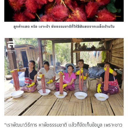
ลูกคำแสด หรือ เงาะป่า พืชธรรมชาติที่ให้สีส้มสดจากเมล็ดด้านใน
“เราพัฒนาวิธีการ หาพืชธรรมชาติ แล้วก็จัดเก็บข้อมูล เพราะชาว