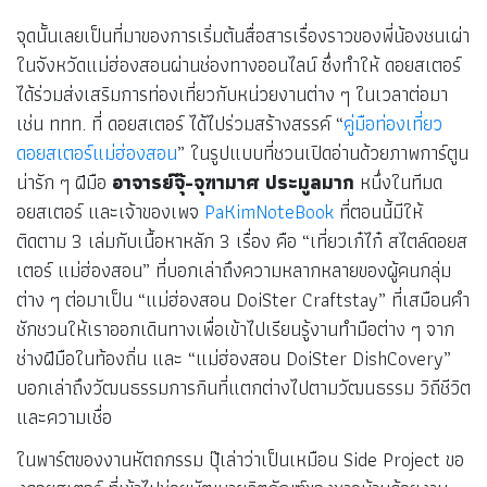
จุดนั้นเลยเป็นที่มาของการเริ่มต้นสื่อสารเรื่องราวของพี่น้องชนเผ่า
ในจังหวัดแม่ฮ่องสอนผ่านช่องทางออนไลน์ ซึ่งทำให้ ดอยสเตอร์
ได้ร่วมส่งเสริมการท่องเที่ยวกับหน่วยงานต่าง ๆ ในเวลาต่อมา
เช่น ททท. ที่ ดอยสเตอร์ ได้ไปร่วมสร้างสรรค์ “
คู่มือท่องเที่ยว
ดอยสเตอร์แม่ฮ่องสอน
” ในรูปแบบที่ชวนเปิดอ่านด้วยภาพการ์ตูน
น่ารัก ๆ ฝีมือ
อาจารย์จุ๊-จุฑามาศ ประมูลมาก
หนึ่งในทีมด
อยสเตอร์ และเจ้าของเพจ
PaKimNoteBook
ที่ตอนนี้มีให้
ติดตาม 3 เล่มกับเนื้อหาหลัก 3 เรื่อง คือ “เที่ยวเก๋ไก๋ สไตล์ดอยส
เตอร์ แม่ฮ่องสอน” ที่บอกเล่าถึงความหลากหลายของผู้คนกลุ่ม
ต่าง ๆ ต่อมาเป็น “แม่ฮ่องสอน DoiSter Craftstay” ที่เสมือนคำ
ชักชวนให้เราออกเดินทางเพื่อเข้าไปเรียนรู้งานทำมือต่าง ๆ จาก
ช่างฝีมือในท้องถิ่น และ “แม่ฮ่องสอน DoiSter DishCovery”
บอกเล่าถึงวัฒนธรรมการกินที่แตกต่างไปตามวัฒนธรรม วิถีชีวิต
และความเชื่อ
ในพาร์ตของงานหัตถกรรม ปุ๊เล่าว่าเป็นเหมือน Side Project ขอ