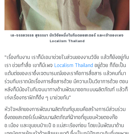
เอ-จรรยวรรธ สุธรรมา นักวิจัยหนึ่งในทีมดอยสเตอร์
และเจ้าของเพจ
Localism Thailand
“เรื่องทีมงาน เราก็มีเอมาช่วยในส่วนของงานวิจัย แล้วก็ยังอยู่กับ
เรา ช่วยทำสื่อ เขาก็มีเพจ
Localism Thailand
อยู่ด้วย ก็ถือเป็น
แต้มต่อของเราซึ่งเจตนารมณ์ของเราคือการสื่อสาร แล้วคนที่มา
ร่วมทีมเราถนัดเรื่องการสื่อสารด้วย มีความเป็นวิชาการด้วย ตอน
หลังก็มีน้องในทีมจบมาทางด้านพัฒนาออกแบบผลิตภัณฑ์ แล้วก็
เก่งเรื่องกราฟิกก็ดึง ๆ มาช่วยกัน”
หัวใจหลักของการพัฒนาผลิตภัณฑ์ชุมชนคือสร้างการมีส่วนร่วม
ซึ่งดอยสเตอร์เริ่มพัฒนาผลิตภัณฑ์ผ้าทอที่ชุมชนห้วยตองก๊อ
อ.เมือง และชุมชนป่าแป๋ อ.แม่สะเรียงก่อน โดยเน้นพัฒนาด้าน
เทคนิคการย้อมผ้าด้วยสีธรรมชาติ ซึ่งเป็นภูมิปัญญาเดิมที่เคยหาย