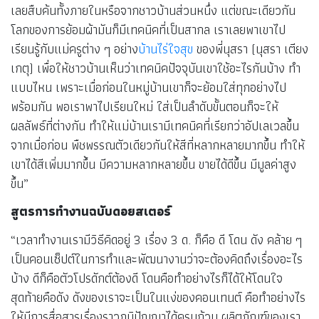
เลยสืบค้นทั้งภายในหรือจากชาวบ้านส่วนหนึ่ง แต่ขณะเดียวกัน
โลกของการย้อมผ้ามันก็มีเทคนิคที่เป็นสากล เราเลยพาเขาไป
เรียนรู้กับแม่ครูต่าง ๆ อย่าง
บ้านไร่ใจสุข
ของพี่นุสรา (นุสรา เตียง
เกตุ) เพื่อให้ชาวบ้านเห็นว่าเทคนิคปัจจุบันเขาใช้อะไรกันบ้าง ทำ
แบบไหน เพราะเมื่อก่อนในหมู่บ้านเขาก็จะย้อมใส่ทุกอย่างไป
พร้อมกัน พอเราพาไปเรียนใหม่ ใส่เป็นลำดับขั้นตอนก็จะให้
ผลลัพธ์ที่ต่างกัน ทำให้แม่บ้านเรามีเทคนิคที่เรียกว่าอัปเลเวลขึ้น
จากเมื่อก่อน พืชพรรณตัวเดียวกันให้สีที่หลากหลายมากขึ้น ทำให้
เขาได้สีเพิ่มมากขึ้น มีความหลากหลายขึ้น ขายได้ดีขึ้น มีมูลค่าสูง
ขึ้น”
สูตรการทำงานฉบับดอยสเตอร์
“เวลาทำงานเรามีวิธีคิดอยู่ 3 เรื่อง 3 ด. ก็คือ ดี โดน ดัง คล้าย ๆ
เป็นคอนเซ็ปต์ในการทำและพัฒนางานว่าจะต้องคิดถึงเรื่องอะไร
บ้าง ดีก็คือตัวโปรดักต์ต้องดี โดนคือทำอย่างไรก็ได้ให้โดนใจ
สุดท้ายคือดัง ดังของเราจะเป็นในแง่ของคอนเทนต์ คือทำอย่างไร
ให้มีการสื่อสารเรื่องราวภูมิปัญญาได้ครบถ้วน ผลิตภัณฑ์ของเรา