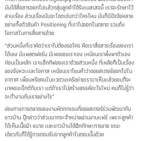
มันได้สื่อสารออกไปแล้วกลุ่มลูกค้าได้รับเมสเสจนี้ เราจะรักษาไว้
สามเรื่อง ส่วนเรื่องมันจะโดดเด่นกว่าใครไหม มันก็มีปัจจัยหลาย
อย่างทั้งตัวสินค้า Positioning ที่เราไปออกในตลาด รวมถึง
โอกาสในการสื่อสารด้วย
“ส่วนหนึ่งที่เราคิดว่าเราไม่ต้องรอใคร คือเราสื่อสารเรื่องของเรา
ได้เอง มีแพลตฟอร์ม มีเพจของเราเอง เหมือนเราพึ่งพาตัวเอง
ก่อนเป็นหลัก เราแอ็กทีฟของเราด้วยส่วนหนึ่ง ที่เหลือก็เป็นเรื่อง
ของจังหวะและโอกาส เหมือนเราโยนคำว่าดอยสเตอร์ออกไปใน
อากาศ เพื่อนหรือคนในแวดวงเครือข่ายเรามาเห็นแล้วชอบก็จะ
มาคอนเน็กต์กับเรา แต่ถ้าเราไม่สร้างสรรค์อะไรใหม่ คนก็ไม่รู้ว่า
จะทำงานกับเราอย่างไร”
ช่องทางการตลาดของงานหัตถกรรมที่ดอยสเตอร์ร่วมพัฒนากับ
ชาวบ้าน ปุ๊กล่าวว่าส่วนมากจะจำหน่ายผ่านงานแฟร์ เพราะลูกค้า
ได้เห็นเนื้อผ้า ขนาด และชาวบ้านได้ฝึกทักษะการขาย ขณะ
เดียวกันก็ได้รู้การตอบรับจากลูกค้าในตอนนั้นด้วย