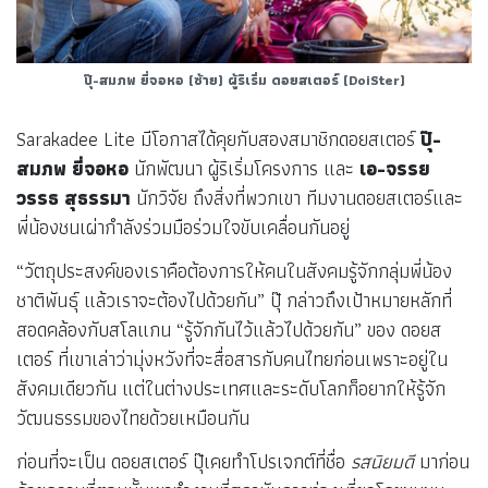
ปุ๊-สมภพ ยี่จอหอ (ซ้าย) ผู้ริเริ่ม ดอยสเตอร์ (DoiSter)
Sarakadee Lite มีโอกาสได้คุยกับสองสมาชิกดอยสเตอร์
ปุ๊-
สมภพ ยี่จอหอ
นักพัฒนา ผู้ริเริ่มโครงการ และ
เอ-จรรย
วรรธ สุธรรมา
นักวิจัย ถึงสิ่งที่พวกเขา ทีมงานดอยสเตอร์และ
พี่น้องชนเผ่ากำลังร่วมมือร่วมใจขับเคลื่อนกันอยู่
“วัตถุประสงค์ของเราคือต้องการให้คนในสังคมรู้จักกลุ่มพี่น้อง
ชาติพันธุ์ แล้วเราจะต้องไปด้วยกัน” ปุ๊ กล่าวถึงเป้าหมายหลักที่
สอดคล้องกับสโลแกน “รู้จักกันไว้แล้วไปด้วยกัน” ของ ดอยส
เตอร์ ที่เขาเล่าว่ามุ่งหวังที่จะสื่อสารกับคนไทยก่อนเพราะอยู่ใน
สังคมเดียวกัน แต่ในต่างประเทศและระดับโลกก็อยากให้รู้จัก
วัฒนธรรมของไทยด้วยเหมือนกัน
ก่อนที่จะเป็น ดอยสเตอร์ ปุ๊เคยทำโปรเจกต์ที่ชื่อ
รสนิยมดี
มาก่อน