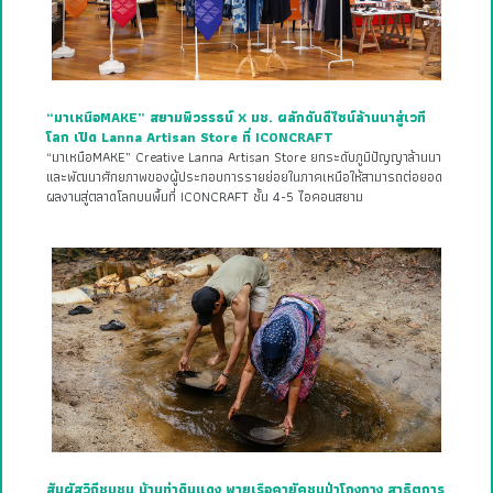
“มาเหนือMAKE” สยามพิวรรธน์ X มช. ผลักดันดีไซน์ล้านนาสู่เวที
โลก เปิด Lanna Artisan Store ที่ ICONCRAFT
“มาเหนือMAKE” Creative Lanna Artisan Store ยกระดับภูมิปัญญาล้านนา
และพัฒนาศักยภาพของผู้ประกอบการรายย่อยในภาคเหนือให้สามารถต่อยอด
ผลงานสู่ตลาดโลกบนพื้นที่ ICONCRAFT ชั้น 4-5 ไอคอนสยาม
สัมผัสวิถีชุมชน บ้านท่าดินแดง พายเรือคายัคชมป่าโกงกาง สาธิตการ