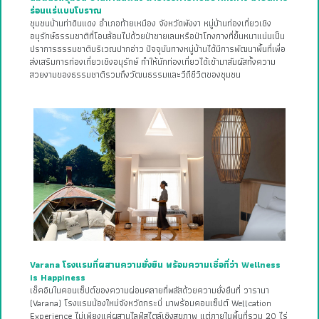
ร่อนแร่แบบโบราณ
ชุมชนบ้านท่าดินแดง อำเภอท้ายเหมือง จังหวัดพังงา หมู่บ้านท่องเที่ยวเชิง
อนุรักษ์ธรรมชาติที่โอบล้อมไปด้วยป่าชายเลนหรือป่าโกงกางที่ขึ้นหนาแน่นเป็น
ปราการธรรมชาติบริเวณปากอ่าว ปัจจุบันทางหมู่บ้านได้มีการพัฒนาพื้นที่เพื่อ
ส่งเสริมการท่องเที่ยวเชิงอนุรักษ์ ทำให้นักท่องเที่ยวได้เข้ามาสัมผัสทั้งความ
สวยงามของธรรมชาติรวมถึงวัฒนธรรมและวีถีชีวิตของชุมชน
Varana โรงแรมที่ผสานความยั่งยืน พร้อมความเชื่อที่ว่า Wellness
is Happiness
เช็คอินในคอนเซ็ปต์ของความผ่อนคลายที่พลัสด้วยความยั่งยืนที่ วารานา
(Varana) โรงแรมน้องใหม่จังหวัดกระบี่ มาพร้อมคอนเซ็ปต์ Wellcation
Experience ไม่เพียงแค่ผสานไลฟ์สไตล์เชิงสุขภาพ แต่ภายในพื้นที่รวม 20 ไร่