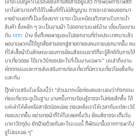
เขาจะมีปัญหาในเรื่องของการสื่อสารอยู่แล้ว การพิมพ์การโพสต์
เขาไม่สามารถทำได้ในพื้นที่ที่ไม่มีสัญญาน การจะเอาของออกมา
ขายข้างนอกก็เป็นเรื่องยาก เราจะเป็นเหมือนตัวกลางในการนำ
สินค้า ซึ่งหลัก ๆ จะเป็นงานผ้า ไปออกงานแฟร์บ้าง เชื่อมโยงงาน
กับ
ททท.
บ้าง ซึ่งก็เคยพาชุมชนไปออกงานที่ต่างประเทศมาแล้ว
พองานพวกนี้ได้ถูกสื่อสารออกสู่สายตาของคนภายนอกมากขึ้น คน
ที่ใส่เสื้อผ้าในลักษณะของการย้อมสีธรรมชาติก็จะรู้สึกดีกับการได้
มาเที่ยวดอย ได้มาเวิร์กชอปอะไรที่เป็นงานเฉพาะ” เอเล่าถึงงาน
หัตถกรรมและการส่งเสริมการท่องเที่ยวที่มีความเกี่ยวโยงซึ่งกัน
และกัน
ปุ๊กล่าวเสริมในเรื่องนี้ว่า “ส่วนมากเมื่อก่อนคนจะมองว่ากิจกรรม
ท่องเที่ยวจะดูเป็นฐาน บางครั้งการเรียนรู้อาจจะไม่ค่อยลึกซึ้ง ได้
แค่เล่าให้ฟังหรือสาธิตนิดหน่อย ตอนหลังเราให้เวลากับแต่ละเวิร์
กชอปมากขึ้น อย่างทอผ้าก็ให้ไปเลยครึ่งวัน ย้อมสีอาจจะเต็มวัน
มาหาวัตถุดิบ ซักฝ้ายด้วยกันอะไรแบบนี้ ก็พัฒนาขึ้นจากการพาไป
ดูไปชมเฉย ๆ”