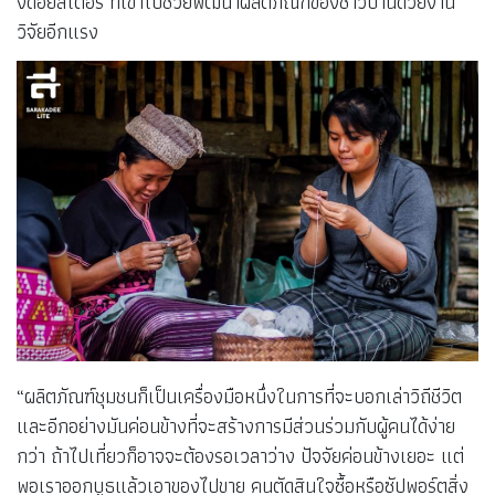
งดอยสเตอร์ ที่เข้าไปช่วยพัฒนาผลิตภัณฑ์ของชาวบ้านด้วยงาน
วิจัยอีกแรง
“ผลิตภัณฑ์ชุมชนก็เป็นเครื่องมือหนึ่งในการที่จะบอกเล่าวิถีชีวิต
และอีกอย่างมันค่อนข้างที่จะสร้างการมีส่วนร่วมกับผู้คนได้ง่าย
กว่า ถ้าไปเที่ยวก็อาจจะต้องรอเวลาว่าง ปัจจัยค่อนข้างเยอะ แต่
พอเราออกบูธแล้วเอาของไปขาย คนตัดสินใจซื้อหรือซัปพอร์ตสิ่ง