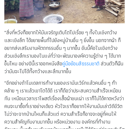
“สิ่งที่หวังก็อยากให้มันเจริญเติบโตไปเรื่อย ๆ ทั้งในเชิงกว้าง
และเชิงลึก ได้ขยายพื้นที่ไปยังหมู่บ้านอื่น ๆ ยิ่งขึ้น นอกจากผ้า ก็
อยากส่งเสริมงานหัตถกรรมอื่น ๆ มากขึ้น อันนี้คือในเชิงกว้าง
ส่วนเชิงลึกเรามองในแง่ที่ว่าจะพัฒนาองค์ความรู้ต่าง ๆ ได้มาก
ขึ้นไหม อย่างปีนี้เราออกหนังสือ
คู่มือย้อมสีธรรมชาติ
ส่วนตัวก็ฝัน
ว่ามันจะไปได้ทั้งกว้างและลึกมากขึ้น
“อีกอย่างถ้าโมเดลการทำงานของเรามันเวิร์กแล้วคนอื่น ๆ ทำ
คล้าย ๆ เราแล้วเขาโตได้ดี เราก็ถือว่าประสบความสำเร็จเหมือน
กัน เหมือนเวลาเราโพสต์เรื่องเสื้อผ้าชนเผ่า เราก็ไม่ได้คาดหวังว่า
คนจะมาซื้อที่เราอย่างเดียว หัวใจเราก็อยากให้งานมันเล่าวิถีชีวิต
ไม่ว่าจะจากบ้านไหนก็แล้วแต่ ความสำเร็จก็อาจจะอยู่ที่คนให้
ความสำคัญกับงานมากขึ้น หรือหน่วยงาน องค์กรที่ทำงาน