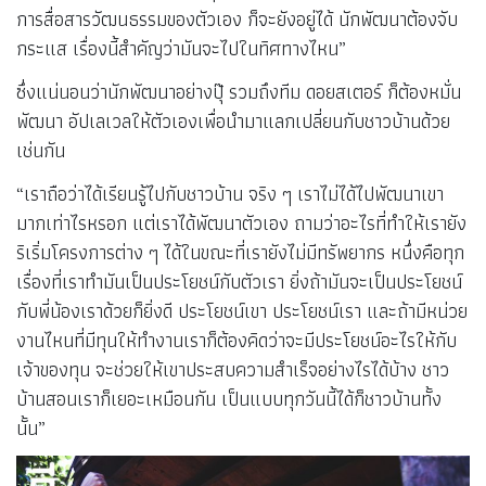
การสื่อสารวัฒนธรรมของตัวเอง ก็จะยังอยู่ได้ นักพัฒนาต้องจับ
กระแส เรื่องนี้สำคัญว่ามันจะไปในทิศทางไหน”
ซึ่งแน่นอนว่านักพัฒนาอย่างปุ๊ รวมถึงทีม ดอยสเตอร์ ก็ต้องหมั่น
พัฒนา อัปเลเวลให้ตัวเองเพื่อนำมาแลกเปลี่ยนกับชาวบ้านด้วย
เช่นกัน
“เราถือว่าได้เรียนรู้ไปกับชาวบ้าน จริง ๆ เราไม่ได้ไปพัฒนาเขา
มากเท่าไรหรอก แต่เราได้พัฒนาตัวเอง ถามว่าอะไรที่ทำให้เรายัง
ริเริ่มโครงการต่าง ๆ ได้ในขณะที่เรายังไม่มีทรัพยากร หนึ่งคือทุก
เรื่องที่เราทำมันเป็นประโยชน์กับตัวเรา ยิ่งถ้ามันจะเป็นประโยชน์
กับพี่น้องเราด้วยก็ยิ่งดี ประโยชน์เขา ประโยชน์เรา และถ้ามีหน่วย
งานไหนที่มีทุนให้ทำงานเราก็ต้องคิดว่าจะมีประโยชน์อะไรให้กับ
เจ้าของทุน จะช่วยให้เขาประสบความสำเร็จอย่างไรได้บ้าง ชาว
บ้านสอนเราก็เยอะเหมือนกัน เป็นแบบทุกวันนี้ได้ก็ชาวบ้านทั้ง
นั้น”