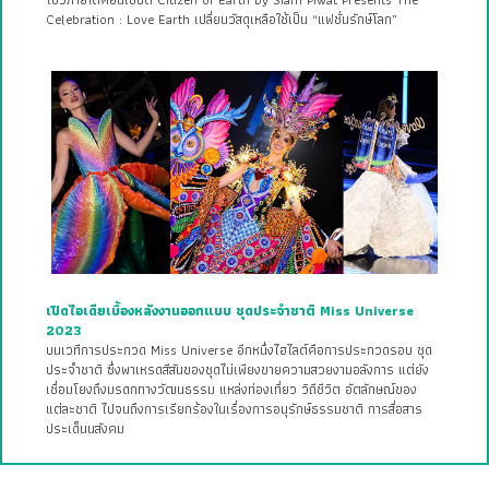
โชว์ภายใต้คอนเซ็ปต์ Citizen of Earth by Siam Piwat Presents The
Celebration : Love Earth เปลี่ยนวัสดุเหลือใช้เป็น “แฟชั่นรักษ์โลก”
เปิดไอเดียเบื้องหลังงานออกแบบ ชุดประจำชาติ Miss Universe
2023
บนเวทีการประกวด Miss Universe อีกหนึ่งไฮไลต์คือการประกวดรอบ ชุด
ประจำชาติ ซึ่งพาเหรดสีสันของชุดไม่เพียงขายความสวยงามอลังการ แต่ยัง
เชื่อมโยงถึงมรดกทางวัฒนธรรม แหล่งท่องเที่ยว วิถีชีวิต อัตลักษณ์ของ
แต่ละชาติ ไปจนถึงการเรียกร้องในเรื่องการอนุรักษ์ธรรมชาติ การสื่อสาร
ประเด็นนสังคม