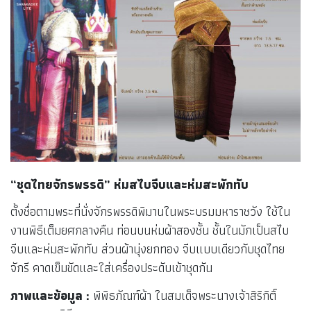
“ชุดไทยจักรพรรดิ” ห่มสไบจีบและห่มสะพักทับ
ตั้งชื่อตามพระที่นั่งจักรพรรดิพิมานในพระบรมมหาราชวัง ใช้ใน
งานพิธีเต็มยศกลางคืน ท่อนบนห่มผ้าสองชั้น ชั้นในมักเป็นสไบ
จีบและห่มสะพักทับ ส่วนผ้านุ่งยกทอง จีบแบบเดียวกับชุดไทย
จักรี คาดเข็มขัดและใส่เครื่องประดับเข้าชุดกัน
ภาพและข้อมูล :
พิพิธภัณฑ์ผ้า ในสมเด็จพระนางเจ้าสิริกิติ์