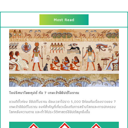
Most Read
ไขปริศนาไอยคุปต์ กับ 7 เทพเจ้าอียิปต์โบราณ
ชวนตีตั๋วท่อง อียิปต์โบราณ ย้อนเวลาไปราว 5,000 ปีก่อนกับเรื่องราวของ 7
เทพเจ้าอียิปต์โบราณ องค์สำคัญที่เกี่ยวเนื่องกับการสร้างโลกและการปกครอง
โลกหลังความตาย และทำให้ประวัติศาสตร์อียิปต์สนุกยิ่งขึ้น