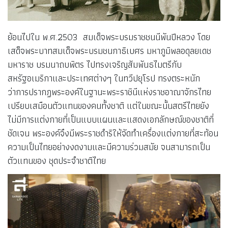
ย้อนไปใน พ.ศ.2503 สมเด็จพระบรมราชชนนีพันปีหลวง โดย
เสด็จพระบาทสมเด็จพระบรมชนกาธิเบศร มหาภูมิพลอดุลยเดช
มหาราช บรมนาถบพิตร ไปทรงเจริญสัมพันธไมตรีกับ
สหรัฐอเมริกาและประเทศต่างๆ ในทวีปยุโรป ทรงตระหนัก
ว่าการปรากฏพระองค์ในฐานะพระราชินีแห่งราชอาณาจักรไทย
เปรียบเสมือนตัวแทนของคนทั้งชาติ แต่ในขณะนั้นสตรีไทยยัง
ไม่มีการแต่งกายที่เป็นแบบแผนและแสดงเอกลักษณ์ของชาติที่
ชัดเจน พระองค์จึงมีพระราชดำริให้จัดทำเครื่องแต่งกายที่สะท้อน
ความเป็นไทยอย่างงดงามและมีความร่วมสมัย จนสามารถเป็น
ตัวแทนของ ชุดประจำชาติไทย