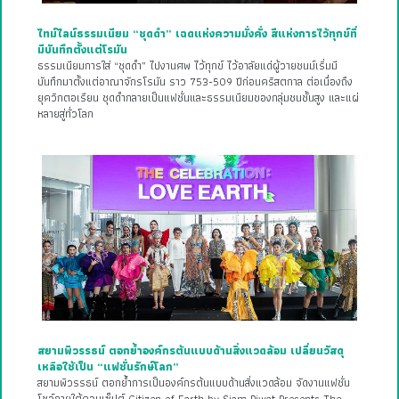
ไทม์ไลน์ธรรมเนียม “ชุดดำ” เฉดแห่งความมั่งคั่ง สีแห่งการไว้ทุกข์ที่
มีบันทึกตั้งแต่โรมัน
ธรรมเนียมการใส่ “ชุดดำ” ไปงานศพ ไว้ทุกข์ ไว้อาลัยแด่ผู้วายชนม์เริ่มมี
บันทึกมาตั้งแต่อาณาจักรโรมัน ราว 753-509 ปีก่อนคริสตกาล ต่อเนื่องถึง
ยุควิกตอเรียน ชุดดำกลายเป็นแฟชั่นและธรรมเนียมของกลุ่มชนชั้นสูง และแผ่
หลายสู่ทั่วโลก
สยามพิวรรธน์ ตอกย้ำองค์กรต้นแบบด้านสิ่งแวดล้อม เปลี่ยนวัสดุ
เหลือใช้เป็น “แฟชั่นรักษ์โลก”
สยามพิวรรธน์ ตอกย้ำการเป็นองค์กรต้นแบบด้านสิ่งแวดล้อม จัดงานแฟชั่น