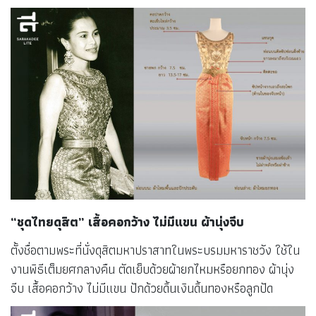
“ชุดไทยดุสิต” เสื้อคอกว้าง ไม่มีแขน ผ้านุ่งจีบ
ตั้งชื่อตามพระที่นั่งดุสิตมหาปราสาทในพระบรมมหาราชวัง ใช้ใน
งานพิธีเต็มยศกลางคืน ตัดเย็บด้วยผ้ายกไหมหรือยกทอง ผ้านุ่ง
จีบ เสื้อคอกว้าง ไม่มีแขน ปักด้วยดิ้นเงินดิ้นทองหรือลูกปัด