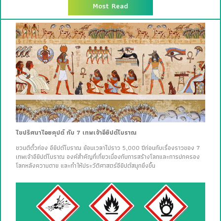
Most Read
ไขปริศนาไอยคุปต์ กับ 7 เทพเจ้าอียิปต์โบราณ
ชวนตีตั๋วท่อง อียิปต์โบราณ ย้อนเวลาไปราว 5,000 ปีก่อนกับเรื่องราวของ 7
เทพเจ้าอียิปต์โบราณ องค์สำคัญที่เกี่ยวเนื่องกับการสร้างโลกและการปกครอง
โลกหลังความตาย และทำให้ประวัติศาสตร์อียิปต์สนุกยิ่งขึ้น