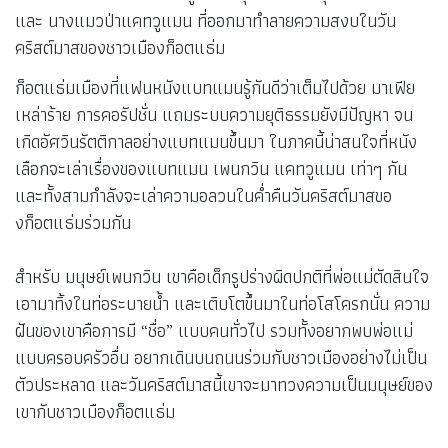
และ นางแมวป่าแคทวูแมน ที่ออกมาทำลายความสงบในวัน
คริสต์มาสของชาวเมืองก็อตแธ่ม
ก็อตแธ่มเมืองที่แฟนหนังแบทแมนรู้กันดีว่าเต็มไปด้วย มาเฟีย
เหล่าร้าย การคอรัปชั่น แถมระบบความยุติธรรมยังมีปัญหา จน
เกิดอัศวินรัตติกาลอย่างแบทแมนขึ้นมา ในภาคนี้น่าสนใจที่หนัง
เลือกจะเล่าเรื่องของแบทแมน เพนกวิน แคทวูแมน เท่าๆ กัน
และทั้งสามกำลังจะเล่าความอลวนในค่ำคืนวันคริสต์มาสขอ
งก็อตแธ่มร่วมกัน
สำหรับ มนุษย์เพนกวิน เขาคือเด็กรูปร่างผิดปกติที่พ่อแม่ตัดสินใจ
เอามาทิ้งในท่อระบายน้ำ และเติบโตขึ้นมาในท่อโสโครกนั่น ความ
ฝันของเขาคือการมี “ชื่อ” แบบคนทั่วไป รวมทั้งอยากพบพ่อแม่
แบบครอบครัวอื่น อยากเดินบนถนนร่วมกับชาวเมืองอย่างไม่เป็น
ตัวประหลาด และวันคริสต์มาสนี้เขาจะมาทวงความเป็นมนุษย์ของ
เขากับชาวเมืองก็อตแธ่ม