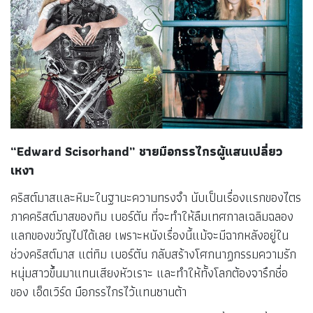
“Edward Scisorhand”
ชายมือกรรไกรผู้แสนเปลี่ยว
เหงา
คริสต์มาสและหิมะในฐานะความทรงจำ นับเป็นเรื่องแรกของไตร
ภาคคริสต์มาสของทิม เบอร์ตัน ที่จะทำให้ลืมเทศกาลเฉลิมฉลอง
แลกของขวัญไปได้เลย เพราะหนังเรื่องนี้แม้จะมีฉากหลังอยู่ใน
ช่วงคริสต์มาส แต่ทิม เบอร์ตัน กลับสร้างโศกนาฏกรรมความรัก
หนุ่มสาวขึ้นมาแทนเสียงหัวเราะ และทำให้ทั้งโลกต้องจารึกชื่อ
ของ เอ็ดเวิร์ด มือกรรไกรไว้แทนซานต้า