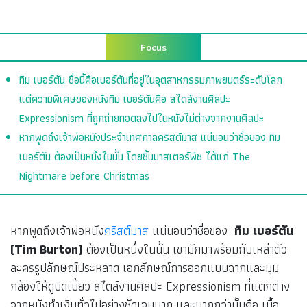
Focus
ทิม เบอร์ตัน ชื่อนี้คือเบอร์ต้นที่อยู่ในอุตสาหกรรมภาพยนตร์ระดับโลก
แต่ความพิเศษของหนังทิม เบอร์ตันคือ สไตล์งานศิลปะ
Expressionism ที่ถูกถ่ายทอดลงไปในหนังไม่ต่างจากงานศิลปะ
หากพูดถึงเจ้าพ่อหนังประจำเทศกาลคริสต์มาส แน่นอนว่าชื่อของ ทิม
เบอร์ตัน ต้องเป็นหนึ่งในนั้น โดยชิ้นมาสเตอร์พีช ได้แก่ The
Nightmare before Christmas
หากพูดถึงเจ้าพ่อหนัง
คริสต์มาส
แน่นอนว่าชื่อของ
ทิม เบอร์ตัน
(Tim Burton)
ต้องเป็นหนึ่งในนั้น เขามักมาพร้อมกับเหล่าตัว
ละครรูปลักษณ์ประหลาด เอกลักษณ์การออกแบบฉากและมุม
กล้องให้ดูบิดเบี้ยว สไตล์งานศิลปะ Expressionism ที่แตกต่าง
จากหนังทำเงินทั่วไปอย่างชัดเจนมาก และมากกว่านั้นคือ เนื้อ