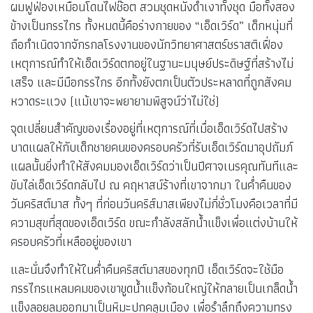
ผมฟูฟ่องเหมือนโดนไฟช๊อต สวมชุดหนังดำเงาทั้งชุด มือทั้งสอง
ข้างเป็นกรรไกร ทั้งหมดนี้คือร่างกายของ “เอ็ดเวิร์ด” เด็กหนุ่มที่
ถือกำเนิดจากจักรกลโรงงานของนักวิทยาศาสตร์ชราสติเฟื่อง
เหตุการณ์ทำให้เอ็ดเวิร์ดตกอยู่ในฐานะมนุษย์ประดิษฐ์ที่สร้างไม่
เสร็จ และมีมือกรรไกร อีกทั้งยังตกเป็นตัวประหลาดที่ถูกสังคม
หวาดระแวง (แม้เขาจะพยายามพิสูจน์ว่าไม่ใช่)
จุดเปลี่ยนสำคัญของเรื่องอยู่ที่เหตุการณ์ที่เมื่อเอ็ดเวิร์ดไปสร้าง
บาดแผลให้กับเด็กชายคนของครอบครัวที่รับเอ็ดเวิร์ดมาอุปถัมภ์
แผลนั้นยิ่งทำให้สังคมมองเอ็ดเวิร์ดว่าเป็นปีศาจเนรคุณทันทีและ
ขับไล่เอ็ดเวิร์ดกลับไป ณ คฤหาสน์ร้างที่เขาจากมา ในค่ำคืนของ
วันคริสต์มาส ทั้งๆ ที่ก่อนวันคริส์มาสเพียงไม่กี่ชั่วโมงคือเวลาที่มี
ความสุขที่สุดของเอ็ดเวิร์ด ขณะกำลังสลักน้ำแข็งเพื่อแต่งบ้านให้
ครอบครัวที่เหลืออยู่ของเขา
และนั่นจึงทำให้ในค่ำคืนคริสต์มาสของทุกปี เอ็ดเวิร์ดจะใช้มือ
กรรไกรแหลมคมของเขาขูดน้ำแข็งก้อนใหญ่ให้กลายเป็นเกล็ดน้ำ
แข็งลอยลมออกมาเป็นหิมะปกคลุมเมือง เพื่อรำลึกถึงความทรง