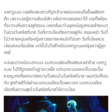
แคทวูแมน เธอคือเลขาสาวที่ถูกเจ้านายข่มเหงจนถึงขั้นพลัดตก
ตึก เพราะเธอรู้ความลับบริษัท หลังจากเธอรอดมาได้ เธอก็พร้อม
ที่จะทวงคืนความยุติธรรม เธอกลับมาในชุดหนังรูปทรงคล้ายแมว
ในช่วงวันคริสต์มาส วันที่ชาวเมืองต้องการอยู่กับ
ครอบครัว
วันที่
ไม่ว่าชายหนุ่มหรือหญิงสาวอยากพาคนรักไปเดท วันที่เมืองควร
เงียบสงบเรียบร้อย แต่นั้นไม่ใช่สำหรับแคทวูแมนหญิงสาวผู้ถูก
กดขี่
แน่นอนว่าหนังแบทแมน แบทแมนย่อมต้องสยบเหล่าร้าย แคทวู
แมน ไม่ได้ถูกมองในฐานะเหยื่อ แต่แบทแมนมองเห็นเธอเป็น
อาชญากรที่ออกมาก่อความไม่สงบในวันคริสต์มาส เพนกวินก็เช่น
กัน สุดท้ายฮีโร่อย่างแบทแมนต้องเป็นพระเอก แบทแมนต้อง
เรียกคืนความสุขในวันคริสต์มาสให้ชาวเมือง