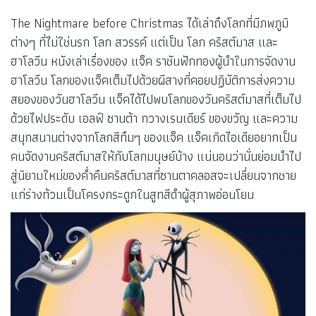
The Nightmare before Christmas ได้เล่าถึงโลกที่มีภพภูมิ
ต่างๆ ที่ไม่ใช่นรก โลก สวรรค์ แต่เป็น โลก คริสต์มาส และ
ฮาโลวีน หนังเล่าเรื่องของ แจ็ค ราชันฟักทองผู้นำในการจัดงาน
ฮาโลวีน โลกของแจ็คเต็มไปด้วยผีสางที่คอยปฏิบัติการส่งความ
สยองของวันฮาโลวีน แจ็คได้ไปพบโลกของวันคริสต์มาสที่เต็มไป
ด้วยไฟประดับ เอลฟ์ ซานต้า กวางเรนเดียร์ ของขวัญ และความ
สนุกสนานต่างจากโลกสีทึมๆ ของแจ็ค แจ็คเกิดไอเดียอยากเป็น
คนจัดงานคริสต์มาสให้กับโลกมนุษย์บ้าง แน่นอนว่านั่นย่อมนำไป
สู่นิยามใหม่ของค่ำคืนคริสต์มาสที่ซานตาคลอสจะเปลี่ยนจากชาย
แก่ร่างท้วมเป็นโครงกระดูกในสูทสีดำผู้สุภาพอ่อนโยน