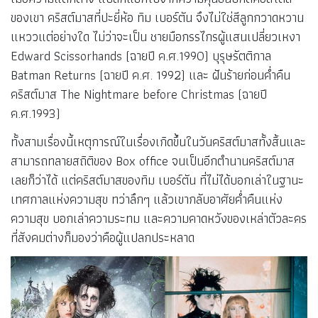
ของเขา คริสต์มาสที่ปะยี่ห้อ ทิม เบอร์ตัน จึงไม่ใช่สีลูกกวาดหวาน
แหววแต่อย่างใด ไม่ว่าจะเป็น ชายมือกรรไกรผู้แสนเปลี่ยวเหงา
Edward Scissorhands (ฉายปี ค.ศ.1990) บุรุษรัตติกาล
Batman Returns (ฉายปี ค.ศ. 1992) และ ฝันร้ายก่อนค่ำคืน
คริสต์มาส The Nightmare before Christmas (ฉายปี
ค.ศ.1993)
ทั้งสามเรื่องนี้เหตุการณ์ในเรื่องเกิดขึ้นในวันคริสต์มาสทั้งสิ้นและ
สามารถทลายสถิติของ Box office จนเป็นอีกตำนานคริสต์มาส
เลยก็ว่าได้ แต่คริสต์มาสของทิม เบอร์ตัน ที่ไม่ได้บอกเล่าในฐานะ
เทศกาลแห่งความสุข ทว่าลึกๆ แล้วเขากลับอาศัยค่ำคืนแห่ง
ความสุข บอกเล่าความระทม และความคาดหวังของเหล่าตัวละคร
ที่สังคมต่างก็มองว่าคือผู้แปลกประหลาด