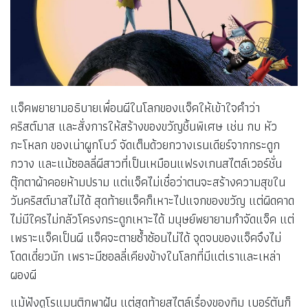
แจ็คพยายามอธิบายเพื่อนผีในโลกของแจ็คให้เข้าใจคำว่า
คริสต์มาส และสั่งการให้สร้างของขวัญชิ้นพิเศษ เช่น กบ หัว
กะโหลก ของเน่าผูกโบว์ จัดเต็มด้วยกวางเรนเดียร์จากกระดูก
กวาง และแม้ซอลลี่ผีสาวที่เป็นเหมือนแฟรงเกนสไตล์เวอร์ชั่น
ตุ๊กตาผ้าคอยห้ามปราม แต่แจ็คไม่เชื่อว่าตนจะสร้างความสุขใน
วันคริสต์มาสไม่ได้ สุดท้ายแจ็คก็เหาะไปแจกของขวัญ แต่ผิดคาด
ไม่มีใครไม่กลัวโครงกระดูกเหาะได้ มนุษย์พยายามกำจัดแจ็ค แต่
เพราะแจ็คเป็นผี แจ็คจะตายซ้ำซ้อนไม่ได้ จุดจบของแจ็คจึงไม่
โดดเดี่ยวนัก เพราะมีซอลลี่เคียงข้างในโลกที่มีแต่เราและเหล่า
ผองผี
แม้ฟังดูโรแมนติกพาฝัน แต่สุดท้ายสไตล์เรื่องของทิม เบอร์ตันก็