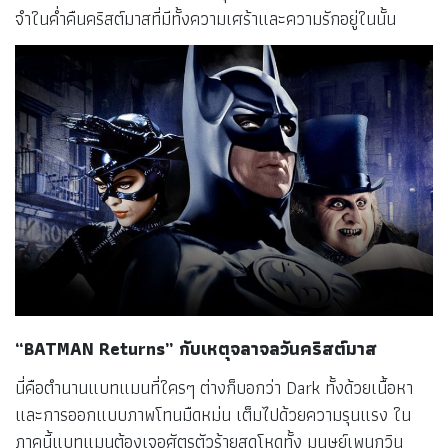
จำในค่ำคืนคริสต์มาสที่มีทั้งความเศร้าและความรักอยู่ในนั้น
“BATMAN Returns” กับเหตุจลาจลวันคริสต์มาส
นี่คือตำนานแบทแมนที่ใครๆ ต่างก็บอกว่า Dark ทั้งด้วยเนื้อหา
และการออกแบบภาพโทนมืดหม่น เต็มไปด้วยความรุนแรง ใน
ภาคนี้แบทแมนต้องเจอศัตรูตัวร้ายสุดโหดทั้ง มนุษย์เพนกวิน