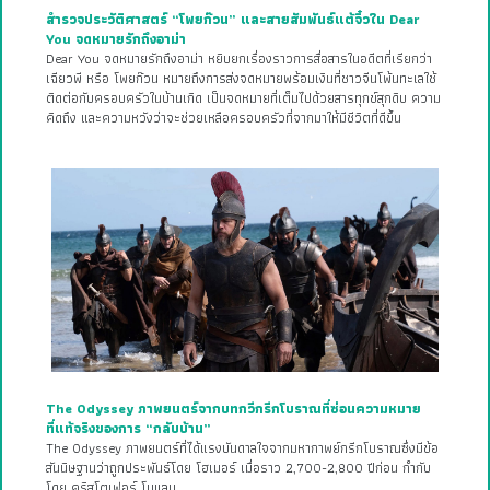
สำรวจประวัติศาสตร์ “โพยก๊วน” และสายสัมพันธ์แต้จิ๋วใน Dear
You จดหมายรักถึงอาม่า
Dear You จดหมายรักถึงอาม่า หยิบยกเรื่องราวการสื่อสารในอดีตที่เรียกว่า
เฉียวพี หรือ โพยก๊วน หมายถึงการส่งจดหมายพร้อมเงินที่ชาวจีนโพ้นทะเลใช้
ติดต่อกับครอบครัวในบ้านเกิด เป็นจดหมายที่เต็มไปด้วยสารทุกข์สุกดิบ ความ
คิดถึง และความหวังว่าจะช่วยเหลือครอบครัวที่จากมาให้มีชีวิตที่ดีขึ้น
The Odyssey ภาพยนตร์จากบทกวีกรีกโบราณที่ซ่อนความหมาย
ที่แท้จริงของการ “กลับบ้าน”
The Odyssey ภาพยนตร์ที่ได้แรงบันดาลใจจากมหากาพย์กรีกโบราณซึ่งมีข้อ
สันนิษฐานว่าถูกประพันธ์โดย โฮเมอร์ เมื่อราว 2,700-2,800 ปีก่อน กำกับ
โดย คริสโตเฟอร์ โนแลน