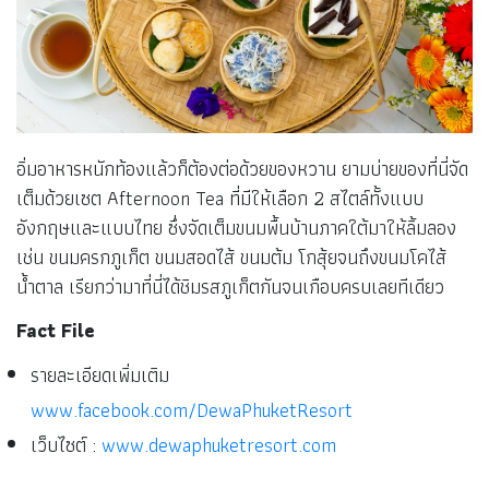
อิ่มอาหารหนักท้องแล้วก็ต้องต่อด้วยของหวาน ยามบ่ายของที่นี่จัด
เต็มด้วยเซต Afternoon Tea ที่มีให้เลือก 2 สไตล์ทั้งแบบ
อังกฤษและแบบไทย ซึ่งจัดเต็มขนมพื้นบ้านภาคใต้มาให้ลิ้มลอง
เช่น ขนมครกภูเก็ต ขนมสอดไส้ ขนมต้ม โกสุ้ยจนถึงขนมโคไส้
น้ำตาล เรียกว่ามาที่นี่ได้ชิมรสภูเก็ตกันจนเกือบครบเลยทีเดียว
Fact File
รายละเอียดเพิ่มเติม
www.facebook.com/DewaPhuketResort
เว็บไซต์ :
www.dewaphuketresort.com