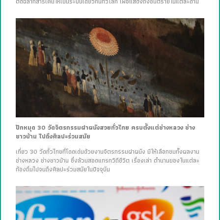
ติดฉลากสารเคมีให้เป็นระบบเดียวกันทั่วโลก เพื่อแสดงถึงอันตรายในแต่ละด้าน
ปักหมุด 30 วัดจิตรกรรมฝาผนังสวยทั่วไทย ครบตั้งแต่ช่างหลวง ช่าง
ชาวบ้าน ไปถึงศิลปะร่วมสมัย
เที่ยว 30 วัดทั่วไทยที่โดดเด่นด้วยงานจิตรกรรมฝาผนัง มีให้เลือกชมทั้งผลงาน
ช่างหลวง ช่างชาวบ้าน ซึ่งล้วนสอดแทรกวิถีชีวิต เรื่องเล่า ตำนานของในแต่ละ
ท้องถิ่นไปจนถึงศิลปะร่วมสมัยในปัจจุบัน