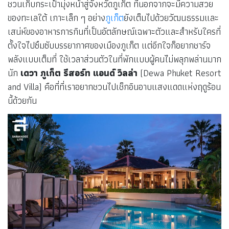
ชวนเก็บกระเป๋ามุ่งหน้าสู่จังหวัดภูเก็ต ที่นอกจากจะมีความสวย
ของทะเลใต้ เกาะเล็ก ๆ อย่าง
ภูเก็ต
ยังเต็มไปด้วยวัฒนธรรมและ
เสน่ห์ของอาหารการกินที่เป็นอัตลักษณ์เฉพาะตัวและสำหรับใครที่
ตั้งใจไปซึมซับบรรยากาศของเมืองภูเก็ต แต่อีกใจก็อยากชาร์จ
พลังแบบเต็มที่ ใช้เวลาส่วนตัวในที่พักแบบผู้คนไม่พลุกพล่านมาก
นัก
เดวา ภูเก็ต รีสอร์ท แอนด์ วิลล่า
(Dewa Phuket Resort
and Villa) คือที่ที่เราอยากชวนไปเช็กอินอาบแสงแดดแห่งฤดูร้อน
นี้ด้วยกัน