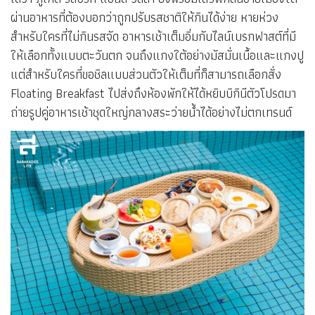
ผ่านอาหารที่ต้องบอกว่าถูกปรับรสชาติให้กินได้ง่าย หายห่วง
สำหรับใครที่ไม่กินรสจัด อาหารเช้าเต็มอิ่มกับไลน์เบรกฟาสต์ที่มี
ให้เลือกทั้งแบบตะวันตก จนถึงแกงใต้อย่างมัสมั่นเนื้อและแกงปู
แต่สำหรับใครที่ขอชิลแบบส่วนตัวให้เต็มที่ก็สามารถเลือกสั่ง
Floating Breakfast ไปส่งถึงห้องพักให้ได้หยิบบิกินีตัวโปรดมา
ถ่ายรูปคู่อาหารเช้าชุดใหญ่กลางสระว่ายน้ำได้อย่างไม่ตกเทรนด์