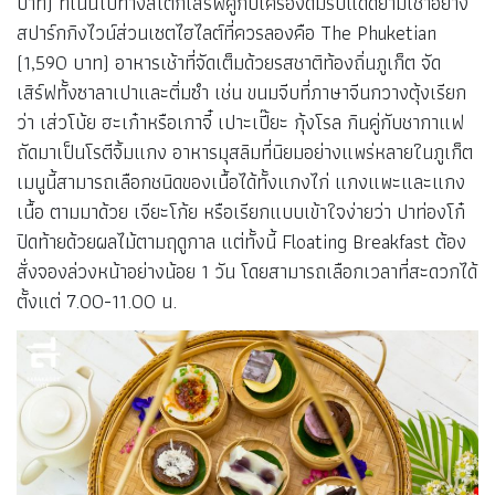
บาท) ที่เน้นไปทางสเต็กเสิร์ฟคู่กับเครื่องดื่มรับแดดยามเช้าอย่าง
สปาร์กกิงไวน์ส่วนเซตไฮไลต์ที่ควรลองคือ The Phuketian
(1,590 บาท) อาหารเช้าที่จัดเต็มด้วยรสชาติท้องถิ่นภูเก็ต จัด
เสิร์ฟทั้งซาลาเปาและติ่มซำ เช่น ขนมจีบที่ภาษาจีนกวางตุ้งเรียก
ว่า เส่วโบ้ย ฮะเก๋าหรือเกาจี๋ เปาะเปี๊ยะ กุ้งโรล กินคู่กับชากาแฟ
ถัดมาเป็นโรตีจิ้มแกง อาหารมุสลิมที่นิยมอย่างแพร่หลายในภูเก็ต
เมนูนี้สามารถเลือกชนิดของเนื้อได้ทั้งแกงไก่ แกงแพะและแกง
เนื้อ ตามมาด้วย เจียะโก้ย หรือเรียกแบบเข้าใจง่ายว่า ปาท่องโก๋
ปิดท้ายด้วยผลไม้ตามฤดูกาล แต่ทั้งนี้ Floating Breakfast ต้อง
สั่งจองล่วงหน้าอย่างน้อย 1 วัน โดยสามารถเลือกเวลาที่สะดวกได้
ตั้งแต่ 7.00-11.00 น.