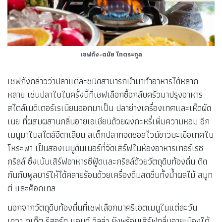
เชฟถัง-ดนัย โทตระกูล
เชฟถังกล่าวว่าปลาแต่ละชนิดสามารถนำมาทำอาหารได้หลาก
หลาย เช่นปลาใบในครั้งนี้ที่เชฟเลือกซื้อกลับครัวมาปรุงอาหาร
สไตล์เมดิเตอร์เรเนียนออกมาเป็น ปลาย่างเครื่องเทศและเห็ดผัด
เนย ที่ผสมผสานกลิ่นอายเอเชียนด้วยผงกะหรี่เพิ่มความหอม อีก
เมนูมาในสไตล์อิตาเลียน สเต็กปลาทอดซอสไวน์ขาวมะเขือเทศใบ
โหระพา เป็นสองเมนูดินเนอร์ที่จัดเสิร์ฟในห้องอาหารเทอร์เรซ
กริลล์ ซึ่งเน้นเสิร์ฟอาหารซีฟู้ดและกริลล์ด้วยวัตถุดิบท้องถิ่น ติด
กันกับพูลบาร์ให้ได้คลายร้อนด้วยเครื่องดื่มสดชื่นทั้งน้ำผลไม้ สมูท
ตี และค็อกเทล
นอกจากวัตถุดิบท้องถิ่นที่เชฟเลือกมาครีเอตเมนูในแต่ละวัน
เดวา ภูเก็ต รีสอร์ท แอนด์ วิลล่า ยังพร้อมเสิร์ฟกลิ่นอายเมืองใต้