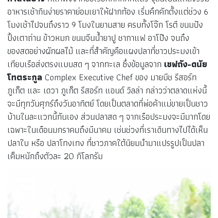
อาหารเช้ากินง่ายราคาย่อมเยาให้ฝากท้อง เริ่มคึกคักตั้งแต่ช่วง 6
โมงเช้าไปจนถึงราว 9 โมงในยามสาย ครบทั้งโจ๊ก โรตี ขนมปัง
ปิ้งเตาถ่าน ข้าวหมก ขนมจีนน้ำยาปู ชากาแฟ อาโป๊ง จนถึง
ของสดอย่างผักผลไม้ และที่สำคัญคือแผงปลาที่ชาวประมงเข้า
เทียบเรือส่งตรงแบบสด ๆ จากทะเล ซึ่งข้อมูลจาก
เชฟถัง-ดนัย
โทตระกูล
Complex Executive Chef ของ มายบีช รีสอร์ท
ภูเก็ต และ เดวา ภูเก็ต รีสอร์ท แอนด์ วิลล่า กล่าวว่าตลาดแห่งนี้
จะมีทุกวันศุกร์ถึงวันอาทิตย์ โดยเป็นตลาดที่พ่อค้าแม่ขายเป็นชาว
บ้านในละแวกนี้กันเอง ส่วนปลาสด ๆ จากเรือประมงจะมีมากโดย
เฉพาะในเดือนมกราคมถึงมีนาคม เช่นช่วงที่เราเดินทางไปได้เห็น
ปลาใบ หรือ ปลาโทงเทง ที่ชาวภาคใต้นิยมนำมาแปรรูปเป็นปลา
เค็มหนักถึงตัวละ 20 กิโลกรัม