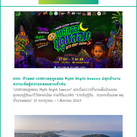
ททท. ท้าลอง! เทศกาลฤดูหลอน Myth Night Season ปลุกตำนาน
ความเชื่อสู่ความหลอนยามค่ำคืน
“เทศกาลฤดูหลอน Myth Night Season” ยกเรื่องราวตำนานพื้นบ้านของ
ชุมชนกุฎีจีนมาไว้กลางเมือง ภายใต้แนวคิด “ราตรีกุฎีจีน : ตรอกเชื่อมภพ พหุ
ตำนานหลอน” 31 กรกฎาคม – 1 สิงหาคม 2569