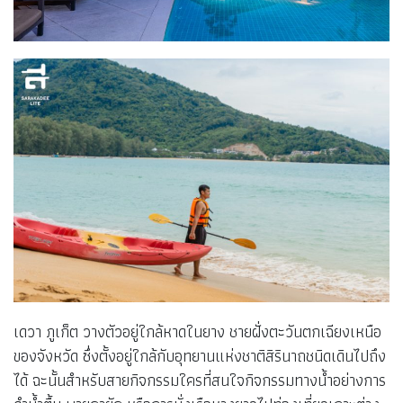
เดวา ภูเก็ต วางตัวอยู่ใกล้หาดในยาง ชายฝั่งตะวันตกเฉียงเหนือ
ของจังหวัด ซึ่งตั้งอยู่ใกล้กับอุทยานแห่งชาติสิรินาถชนิดเดินไปถึง
ได้ ฉะนั้นสำหรับสายกิจกรรมใครที่สนใจกิจกรรมทางน้ำอย่างการ