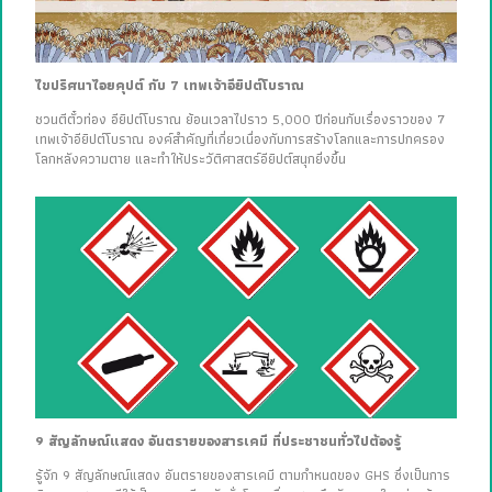
ไขปริศนาไอยคุปต์ กับ 7 เทพเจ้าอียิปต์โบราณ
ชวนตีตั๋วท่อง อียิปต์โบราณ ย้อนเวลาไปราว 5,000 ปีก่อนกับเรื่องราวของ 7
เทพเจ้าอียิปต์โบราณ องค์สำคัญที่เกี่ยวเนื่องกับการสร้างโลกและการปกครอง
โลกหลังความตาย และทำให้ประวัติศาสตร์อียิปต์สนุกยิ่งขึ้น
9 สัญลักษณ์แสดง อันตรายของสารเคมี ที่ประชาชนทั่วไปต้องรู้
รู้จัก 9 สัญลักษณ์แสดง อันตรายของสารเคมี ตามกำหนดของ GHS ซึ่งเป็นการ