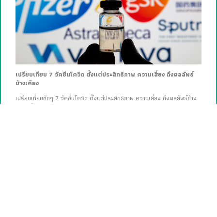
เปรียบเทียบ 7 วัคซีนโควิด ตั้งแต่ประสิทธิภาพ ความเสี่ยง ถึงผลลัพธ์
ข้างเคียง
เปรียบเทียบชัดๆ 7 วัคซีนโควิด ตั้งแต่ประสิทธิภาพ ความเสี่ยง ถึงผลลัพธ์ข้าง
เคียง ทั้งไฟเซอร์-ไบโอเอ็นเทค, โมเดอร์นา, ซิโนแวค, แอสตราเซเนกา, จอห์น
สันแอนด์จอห์นสัน, โนวาแวกซ์ และสปุตนิกวี
Lite
Faces
Better Living
Arts & Culture