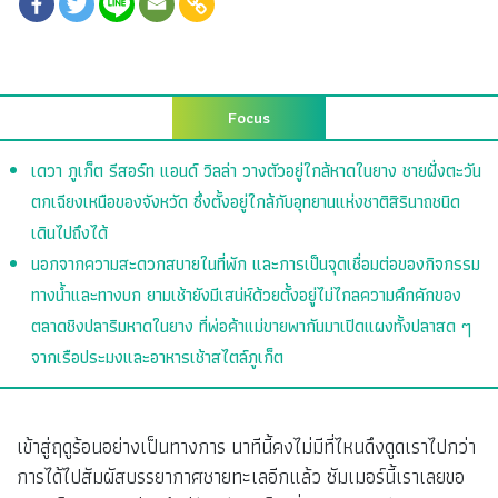
Focus
เดวา ภูเก็ต รีสอร์ท แอนด์ วิลล่า วางตัวอยู่ใกล้หาดในยาง ชายฝั่งตะวัน
ตกเฉียงเหนือของจังหวัด ซึ่งตั้งอยู่ใกล้กับอุทยานแห่งชาติสิรินาถชนิด
เดินไปถึงได้
นอกจากความสะดวกสบายในที่พัก และการเป็นจุดเชื่อมต่อของกิจกรรม
ทางน้ำและทางบก ยามเช้ายังมีเสน่ห์ด้วยตั้งอยู่ไม่ไกลความคึกคักของ
ตลาดชิงปลาริมหาดในยาง ที่พ่อค้าแม่ขายพากันมาเปิดแผงทั้งปลาสด ๆ
จากเรือประมงและอาหารเช้าสไตล์ภูเก็ต
เข้าสู่ฤดูร้อนอย่างเป็นทางการ นาทีนี้คงไม่มีที่ไหนดึงดูดเราไปกว่า
การได้ไปสัมผัสบรรยากาศชายทะเลอีกแล้ว ซัมเมอร์นี้เราเลยขอ