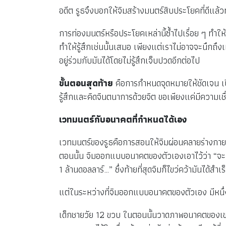
อดีต รูธจึงบอกให้จิมสร้างมนตร์สิบประโยคที่ดีแล้ว
การท่องมนตร์หรือประโยคเหล่านี้ซ้ำไปเรื่อย ๆ ทำให้จ
ทำให้รู้สึกเช่นนั้นเสมอ เพียงแต่เราไม่อาจจะนึกถึงเ
อยู่ร่วมกับมันได้โดยไม่รู้สึกเจ็บปวดอีกต่อไป
ขั้นตอนสุดท้าย
คือการกำหนดจุดหมายให้ชัดเจน เปิ
รู้สึกและคิดจินตนาการด้วยจิต ขอเพียงแค่มีความเชื
เวทมนตร์กับอนาคตที่กำหนดได้เอง
เวทมนตร์ของรูธคือการสอนให้จิมผ่อนคลายร่างกาย
ตอนนั้น จิมออกแบบอนาคตของตัวเองเอาไว้ว่า “จะเข
1 ล้านดอลลาร์…” ซึ่งท้ายที่สุดจิมก็ไขว่คว้ามันได้สำเ
แต่ในระหว่างที่จิมออกแบบอนาคตของตัวเอง มีหนึ่ง
เด็กชายวัย 12 ขวบ ในตอนนั้นวาดภาพอนาคตของเขาโดยท