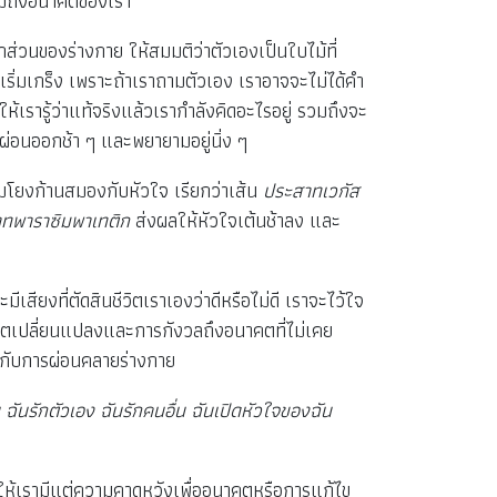
รวมถึงอนาคตของเรา
ส่วนของร่างกาย ให้สมมติว่าตัวเองเป็นใบไม้ที่
ริ่มเกร็ง เพราะถ้าเราถามตัวเอง เราอาจจะไม่ได้คำ
รารู้ว่าแท้จริงแล้วเรากำลังคิดอะไรอยู่ รวมถึงจะ
ะผ่อนออกช้า ๆ และพยายามอยู่นิ่ง ๆ
มโยงก้านสมองกับหัวใจ เรียกว่าเส้น
ประสาทเวกัส
ทพาราซิมพาเทติก
ส่งผลให้หัวใจเต้นช้าลง และ
สียงที่ตัดสินชีวิตเราเองว่าดีหรือไม่ดี เราจะไว้ใจ
ดีตเปลี่ยนแปลงและการกังวลถึงอนาคตที่ไม่เคย
อมกับการผ่อนคลายร่างกาย
อื่น ฉันรักตัวเอง ฉันรักคนอื่น ฉันเปิดหัวใจของฉัน
ำให้เรามีแต่ความคาดหวังเพื่ออนาคตหรือการแก้ไข