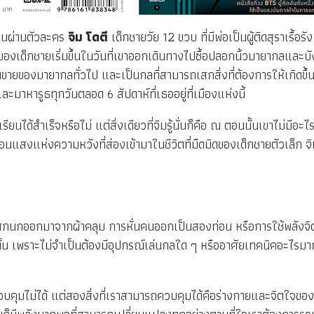
ียนผ่านตัวละคร
จิม โดตี
เด็กชายวัย 12 ขวบ ที่มีพ่อเป็นผู้ติดสุราเรื้อร
ำของเด็กชายเริ่มขึ้นในวันที่เขาออกเดินทางไปซื้อปลอกนิ้วมายากลและบ
ยของมายากลทั่วไป และเป็นกลที่สามารถเสกสิ่งที่ต้องการให้เกิดขึ้นจริ
มาหารูธทุกวันตลอด 6 สัปดาห์ที่เธออยู่ที่เมืองแห่งนี้
ะเรียนได้สำเร็จหรือไม่ แต่สิ่งเดียวที่จิมรู้นั่นก็คือ ณ ตอนนั้นเขาไม่ม
อนแสงแห่งความหวังที่ส่องเข้ามาในชีวิตที่มืดมิดของเด็กชายตัวเล็ก จ
กออกมาจากผ้าคลุม การหั่นคนออกเป็นสองท่อน หรือการใช้พลังจิตงอช
ั้น เพราะไม่จำเป็นต้องมีอุปกรณ์เล่นกลใด ๆ หรืออาศัยเทคนิคอะไร
่ควบคุมไม่ได้ แต่สองสิ่งที่เราสามารถควบคุมได้คือร่างกายและจิตใจของเ