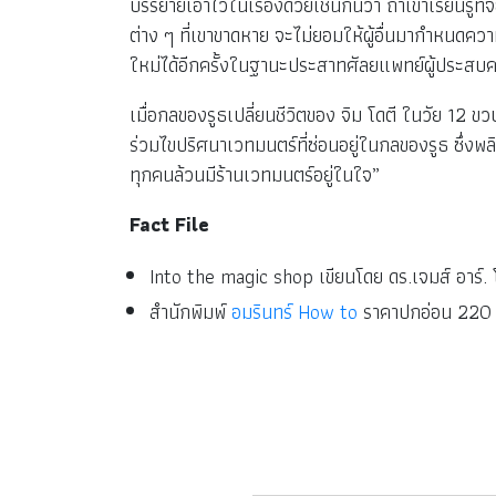
บรรยายเอาไว้ในเรื่องด้วยเช่นกันว่า ถ้าเขาเรียนรู้
ต่าง ๆ ที่เขาขาดหาย จะไม่ยอมให้ผู้อื่นมากำหนดคว
ใหม่ได้อีกครั้งในฐานะประสาทศัลยแพทย์ผู้ประสบค
เมื่อกลของรูธเปลี่ยนชีวิตของ จิม โดตี ในวัย 12 ข
ร่วมไขปริศนาเวทมนตร์ที่ซ่อนอยู่ในกลของรูธ ซึ่ง
ทุกคนล้วนมีร้านเวทมนตร์อยู่ในใจ”
Fact File
Into the magic shop เขียนโดย ดร.เจมส์ อาร์
สำนักพิมพ์
อมรินทร์ How to
ราคาปกอ่อน 220 บ