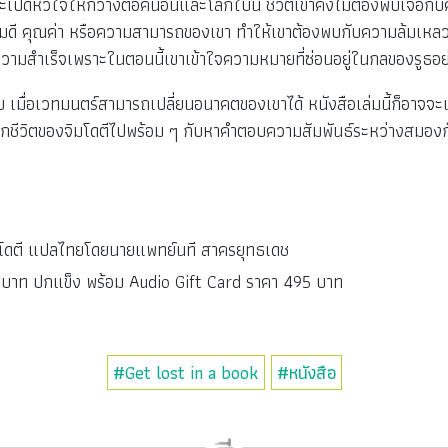
ที่จะเปิดหัวใจให้กว้างต่อคนอื่นและโลกใบนี้ ชีวิตเขาคงไม่ต้องพบเจอกั
ามดี คุณค่า หรือความสามารถของเขา ทำให้เขาต้องพบกับความล้มเหลวครั
วามสำเร็จเพราะในตอนนี้เขาเข้าใจความหมายที่ซ่อนอยู่ในกลของรูธอย
วบ เมื่อเวทมนตร์สามารถเปลี่ยนอนาคตของเขาได้ หนังสือเล่มนี้ก็อาจจะ
พลิกชีวิตของจิมโดตีไปพร้อม ๆ กับหาคำตอบความสัมพันธ์ระหว่างสมอง
. โดตี แปลไทยโดยนายแพทย์นที สาครยุทธเดช
าท ปกแข็ง พร้อม Audio Gift Card ราคา 495 บาท
#Get lost in a book
#หนังสือ