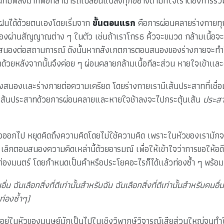
นก็มีพลังมากพอที่สามารถเปลี่ยนแปลงทุกอย่างตามที่ใจเราต้องการ
กฝนได้ด้วยตนเองโดยเริ่มจาก
ขั้นตอนแรก
คือการผ่อนคลายร่างกายทุก
องผ่านสัญญาณต่าง ๆ ในตัว เช่นถ้าเราโกรธ คิ้วจะขมวด กล้ามเนื้อจะเ
บสนองต่อสถานการณ์ ดังนั้นหากสังเกตการตอบสนองของร่างกายจะทำให้เ
ีกด้วยหลังจากนั้นจึงค่อย ๆ ผ่อนคลายกล้ามเนื้อทีละส่วน หายใจเข้าแล
สมองและร่างกายต่อความเครียด โดยร่างกายเรามีเส้นประสาทที่เชื่อ
ส้นประสาทด้วยการผ่อนคลายและหายใจช้าลงจะไปกระตุ้นเส้น
ประสา
ัวออกไป หยุดคิดถึงความคิดโดยไม่ใช้ความคิด เพราะในหัวของเรามักจะมีเ
เลิกตอบสนองความคิดเหล่านี้ด้วยอารมณ์ เพื่อให้เข้าใจว่าการขอให้อ
็ให้ท่องมนตร์ โดยกำหนดเป็นคำหรือประโยคอะไรก็ได้แล้วท่องซ้ำ ๆ พร้
ื่น ฉันเลือกสิ่งที่ดีเท่านั้นสำหรับฉัน ฉันเลือกสิ่งที่ดีเท่านั้นสำหรับคน
อท่องซ้ำๆ)
่อยู่ในหัวของมนุษย์มักเป็นไปในเชิงวิพากษ์วิจารณ์เสียส่วนใหญ่จนท