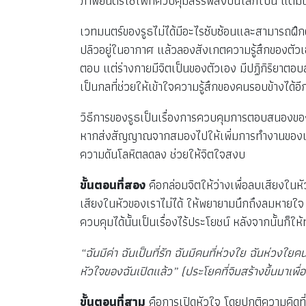
ภาพยนตร์ไซไฟที่ควบคุมสรรพสิ่งบนโลกใบนี้ แต่มั
เวทมนตร์ของรูธไม่ได้มีอะไรซับซ้อนและสามารถฝึ
ปลิวอยู่ในอากาศ แล้วลองสังเกตความรู้สึกของตัวเ
ตอบ แต่ร่างกายมีจิตเป็นของตัวเอง มีปฏิกิริยาตอ
เป็นกลที่ช่วยให้เข้าใจความรู้สึกของคนรอบข้างได้อ
วิธีการของรูธเป็นเรื่องการควบคุมการตอบสนองของ
หากส่งสัญญาณจากสมองไปให้เพิ่มการทำงานของเ
ความดันโลหิตลดลง ช่วยให้จิตใจสงบ
ขั้นตอนที่สอง
คือกล่อมจิตให้ว่างเพื่อลบเสียงในห
เสียงในหัวของเราไม่ได้ ให้พยายามนึกถึงลมหายใจ 
ควบคุมได้นั้นเป็นเรื่องไร้ประโยชน์ หลังจากนั้นก
“ฉันมีค่า ฉันเป็นที่รัก ฉันมีคนที่ห่วงใย ฉันห่วงใยคนอ
หัวใจของฉันเปิดแล้ว” (ประโยคที่จิมสร้างขึ้นมาเพื่
ขั้นตอนที่สาม
คือการเปิดหัวใจ โดยปกติความคิดที