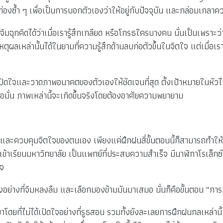
ท่องซ้ำ ๆ เพื่อเป็นการบอกตัวเองว่าให้อยู่กับปัจจุบัน และกล่อมเกลาคว
ิมฉุกคิดได้ว่าเมื่อเรารู้สึกเกลียด หรือโกรธใครบางคน นั่นเป็นเพราะว่าเ
หตุผลเหล่านั้นได้ในยามที่ความรู้สึกด้านลบก่อตัวขึ้นในจิตใจ แต่เมื่อเ
ดใจและวาดภาพอนาคตของตัวเองให้ชัดเจนที่สุด ตั้งเป้าหมายในหัวไปเรื
่อมั่น ภาพเหล่านี้จะเกิดขึ้นจริงโดยต้องอาศัยความพยายาม
และควบคุมจิตใจของตนเอง เพียงแค่ฝึกฝนสี่ขั้นตอนนี้ก็สามารถทำ
้าเรียนมหาวิทยาลัย เป็นแพทย์ที่ประสบความสำเร็จ มีนาฬิกาโรเล็กซ์ 
ร็จ
อย่างที่จิมหลงลืม และเลือกมองข้ามมันมาเสมอ นั่นก็คือขั้นตอน “การ
ี่ไม่ได้เปิดใจอย่างที่รูธสอน รวมทั้งยังละเลยการฝึกฝนกลเหล่านี้ทุกว