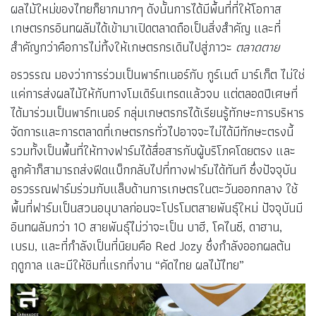
ผลไม้ใหม่ของไทยก็ยากมากๆ ดังนั้นการได้มีพื้นที่ที่ให้โอกาส
เกษตรกรอินทผลัมได้เข้ามาเปิดตลาดถือเป็นสิ่งสำคัญ และที่
สำคัญกว่าคือการไม่ทิ้งให้เกษตรกรเดินไปสู่ภาวะ
ตลาดตาย
อรวรรณ มองว่าการร่วมเป็นพาร์ทเนอร์กับ กูร์เมต์ มาร์เก็ต ไม่ใช่
แค่การส่งผลไม้ให้กับทางโมเดิร์นเทรดแล้วจบ แต่ตลอดปีเศษที่
ได้มาร่วมเป็นพาร์ทเนอร์ กลุ่มเกษตรกรได้เรียนรู้ทักษะการบริหาร
จัดการและการตลาดที่เกษตรกรทั่วไปอาจจะไม่ได้มีทักษะตรงนี้
รวมทั้งเป็นพื้นที่ให้ทางฟาร์มได้สื่อสารกับผู้บริโภคโดยตรง และ
ลูกค้าก็สามารถส่งฟีดแบ็กกลับไปที่ทางฟาร์มได้ทันที ซึ่งปัจจุบัน
อรวรรณฟาร์มร่วมกับแล็บด้านการเกษตรในตะวันออกกลาง ใช้
พื้นที่ฟาร์มเป็นสวนอนุบาลก่อนจะโปรโมตสายพันธุ์ใหม่ ปัจจุบันมี
อินทผลัมกว่า 10 สายพันธุ์ไม่ว่าจะเป็น บาฮี, โคไนซี, ดาฮาน,
เบรม, และที่กำลังเป็นที่นิยมคือ Red Jozy ซึ่งกำลังออกผลต้น
ฤดูกาล และมีให้ชิมที่แรกที่งาน “คัดไทย ผลไม้ไทย”