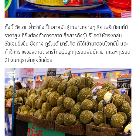
ทั้งนี้ ภิรเดช ย้ำว่ายิ่งเป็นสายพันธุ์เฉพาะอย่างทุเรียนพรีเมียมที่มี
ราคาสูง ก็ยิ่งต้องทำการตลาด สื่อสารถึงผู้บริโภคให้ตรงกลุ่ม
ชัดเจนยิ่งขึ้น ซึ่งทาง กูร์เมต์ มาร์เก็ต ก็ได้เข้ามาตอบโจทย์นี้ และ
ทำให้กราฟของเกษตรกรไทยผู้ปลูกทุเรียนพันธุ์หายากและทุเรียน
GI จันทบุรีเพิ่มสูงขึ้นด้วย