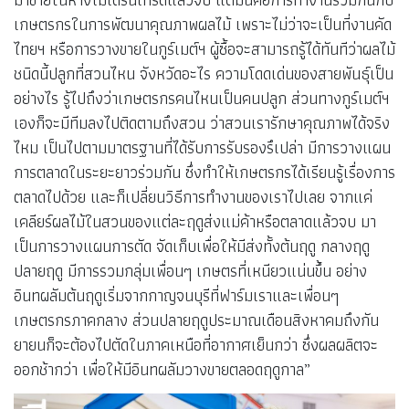
เกษตรกรในการพัฒนาคุณภาพผลไม้ เพราะไม่ว่าจะเป็นที่งานคัด
ไทยฯ หรือการวางขายในกูร์เมต์ฯ ผู้ซื้อจะสามารถรู้ได้ทันทีว่าผลไม้
ชนิดนี้ปลูกที่สวนไหน จังหวัดอะไร ความโดดเด่นของสายพันธุ์เป็น
อย่างไร รู้ไปถึงว่าเกษตรกรคนไหนเป็นคนปลูก ส่วนทางกูร์เมต์ฯ
เองก็จะมีทีมลงไปติดตามถึงสวน ว่าสวนเรารักษาคุณภาพได้จริง
ไหม เป็นไปตามมาตรฐานที่ได้รับการรับรองรึเปล่า มีการวางแผน
การตลาดในระยะยาวร่วมกัน ซึ่งทำให้เกษตรกรได้เรียนรู้เรื่องการ
ตลาดไปด้วย และก็เปลี่ยนวิธีการทำงานของเราไปเลย จากแค่
เคลียร์ผลไม้ในสวนของแต่ละฤดูส่งแม่ค้าหรือตลาดแล้วจบ มา
เป็นการวางแผนการตัด จัดเก็บเพื่อให้มีส่งทั้งต้นฤดู กลางฤดู
ปลายฤดู มีการรวมกลุ่มเพื่อนๆ เกษตรที่เหนียวแน่นขึ้น อย่าง
อินทผลัมต้นฤดูเริ่มจากกาญจนบุรีที่ฟาร์มเราและเพื่อนๆ
เกษตรกรภาคกลาง ส่วนปลายฤดูประมาณเดือนสิงหาคมถึงกัน
ยายนก็จะต้องไปตัดในภาคเหนือที่อากาศเย็นกว่า ซึ่งผลผลิตจะ
ออกช้ากว่า เพื่อให้มีอินทผลัมวางขายตลอดฤดูกาล”