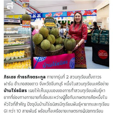
ภิรเดช กำธรกิจตระกูล
ทายาทรุ่นที่ 2 สวนทุเรียนตั้งถาวร
ฟาร์ม อำเภอสอยดาว จังหวัดจันทบุรี หนึ่งในสวนทุเรียนเครือข่าย
บ้านไร่ธนิสร
เผยให้เห็นมุมมองของการทำสวนทุเรียนพันธุ์หา
ยากที่ช่องทางการขายที่เชื่อมระหว่างผู้ซื้อกับเกษตรกรคือหนึ่งใน
หัวใจที่สำคัญ ปัจจุบันบ้านไร่ธนิสรมีทุเรียนพันธุ์หายากและทุเรียน
GI กว่า 10 สายพันธุ์ พร้อมทั้งเครือขายเกษตรกรผู้ปลูกทุเรียน