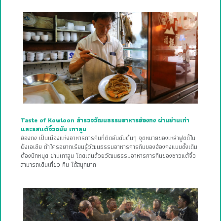
Taste of Kowloon สำรวจวัฒนธรรมอาหารฮ่องกง ผ่านย่านเก่า
และรสแต้จิ๋วฉบับ เกาลูน
ฮ่องกง เป็นเมืองแห่งอาหารการกินที่ติดอันดับต้นๆ จุดหมายของเหล่าฟูดดี้ใน
ฝั่งเอเชีย ถ้าใครอยากเรียนรู้วัฒนธรรมอาหารการกินของฮ่องกงแบบดั้งเดิม
ต้องปักหมุด ย่านเกาลูน โดดเด่นด้วยวัฒนธรรมอาหารการกินของชาวแต้จิ๋ว
สามารถเดินเที่ยว กิน ได้สนุกมาก