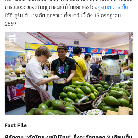
มาร่วมอวดของดีในฤดูกาลผลไม้ไทยคัดสรรโดย
กูร์เมต์ มาร์เก็ต
ได้ที่ กูร์เมต์ มาร์เก็ต ทุกสาขา ตั้งแต่วันนี้ ถึง 15 กรกฎาคม
2569
Fact File
พิกัดงาน “คัดไทย ผลไม้ไทย” ซึ่งจะจัดตลอด 2 เดือนเต็ม