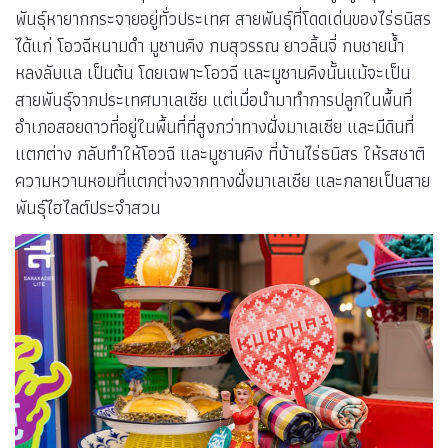
พันธุ์หายากกระจายอยู่ทั่วประเทศ สายพันธุ์ที่โดดเด่นของไร่ธนิสร
ได้แก่ โอวฉีหนามดำ มูซานคิง กบสุวรรณ ยาวลิ้นจี่ กบชายน้ำ
หลงลับแล เป็นต้น โดยเฉพาะโอวฉี และมูซานคิงนั้นแม้จะเป็น
สายพันธุ์จากประเทศมาเลเซีย แต่เมื่อนำมาทำการปลูกในพื้นที่
อำเภอสอยดาวที่อยู่ในพื้นที่ที่สูงกว่าทางฝั่งมาเลเซีย และมีดินที่
แตกต่าง กลับทำให้โอวฉี และมูซานคิง ที่บ้านไร่ธนิสร ให้รสชาติ
ความหวานหอมที่แตกต่างจากทางฝั่งมาเลเซีย และกลายเป็นสาย
พันธุ์ไฮไลต์ประจำสวน