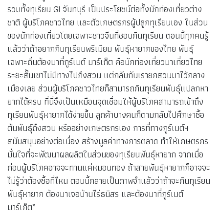
รวมทั้งทุเรียน GI จันทบุรี เป็นประโยชน์ต่อทั้งนักท่องเที่ยวต่าง
ชาติ ผู้บริโภคชาวไทย และตัวเกษตรกรผู้ปลูกทุเรียนเอง ในส่วน
ของนักท่องเที่ยวโดยเฉพาะชาวจีนที่ชอบกินทุเรียน ตอนนี้ทุกคนรู้
แล้วว่าถ้าอยากกินทุเรียนพรีเมียม พันธุ์หายากของไทย พันธุ์
เฉพาะถิ่นต้องมาที่กูร์เมต์ มาร์เก็ต คือนักท่องเที่ยวมาเที่ยวไทย
ระยะสั้นเขาไม่มีทางไปถึงสวน แต่กลับกันเรายกสวนมาไว้กลาง
เมืองเลย ส่วนผู้บริโภคชาวไทยก็สามารถกินทุเรียนพันธุ์แปลกหา
ยากได้ครบ ที่นี่จึงเป็นเหมือนจุดเชื่อมให้ผู้บริโภคสามารถเข้าถึง
ทุเรียนพันธุ์หายากได้ง่ายขึ้น ลูกค้าบางคนก็ตามกลับไปศึกษาซื้อ
ต้นพันธุ์ถึงสวน หรืออย่างเกษตรกรเอง การที่ทางกูร์เมต์ฯ
สนับสนุนอย่างต่อเนื่อง สร้างมูลค่าทางการตลาด ทำให้เกษตรกร
มั่นใจที่จะพัฒนาผลผลิตในส่วนของทุเรียนพันธุ์หายาก จากเมื่อ
ก่อนผู้บริโภคอาจจะทานแค่หมอนทอง ถ้าสายพันธุ์หายากก็อาจจะ
ไม่รู้ว่าต้องซื้อที่ไหน ตอนนี้กลายเป็นภาพจำแล้วว่าถ้าจะกินทุเรียน
พันธุ์หายาก ต้องมาเจอบ้านไร่ธนิสร และต้องมาที่กูร์เมต์
มาร์เก็ต”