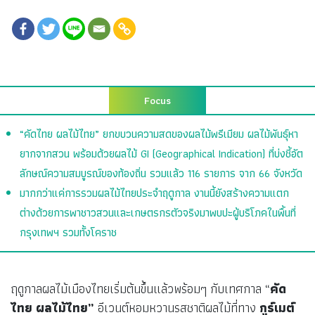
Focus
“คัดไทย ผลไม้ไทย” ยกขบวนความสดของผลไม้พรีเมียม ผลไม้พันธุ์หา
ยากจากสวน พร้อมด้วยผลไม้ GI (Geographical Indication) ที่บ่งชี้อัต
ลักษณ์ความสมบูรณ์ของท้องถิ่น รวมแล้ว 116 รายการ จาก 66 จังหวัด
มากกว่าแค่การรวมผลไม้ไทยประจำฤดูกาล งานนี้ยังสร้างความแตก
ต่างด้วยการพาชาวสวนและเกษตรกรตัวจริงมาพบปะผู้บริโภคในพื้นที่
กรุงเทพฯ รวมทั้งโคราช
ฤดูกาลผลไม้เมืองไทยเริ่มต้นขึ้นแล้วพร้อมๆ กับเทศกาล “
คัด
ไทย ผลไม้ไทย”
อีเวนต์หอมหวานรสชาติผลไม้ที่ทาง
กูร์เมต์