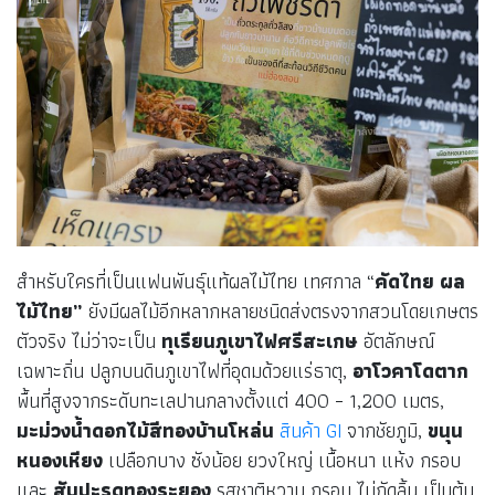
สำหรับใครที่เป็นแฟนพันธุ์แท้ผลไม้ไทย เทศกาล “
คัดไทย ผล
ไม้ไทย”
ยังมีผลไม้อีกหลากหลายชนิดส่งตรงจากสวนโดยเกษตร
ตัวจริง ไม่ว่าจะเป็น
ทุเรียนภูเขาไฟศรีสะเกษ
อัตลักษณ์
เฉพาะถิ่น ปลูกบนดินภูเขาไฟที่อุดมด้วยแร่ธาตุ,
อาโวคาโดตาก
พื้นที่สูงจากระดับทะเลปานกลางตั้งแต่ 400 – 1,200 เมตร,
มะม่วงน้ำดอกไม้สีทองบ้านโหล่น
สินค้า GI
จากชัยภูมิ,
ขนุน
หนองเหียง
เปลือกบาง ซังน้อย ยวงใหญ่ เนื้อหนา แห้ง กรอบ
และ
สับปะรดทองระยอง
รสชาติหวาน กรอบ ไม่กัดลิ้น เป็นต้น