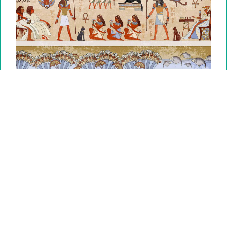
ไขปริศนาไอยคุปต์ กับ 7 เทพเจ้าอียิปต์โบราณ
ชวนตีตั๋วท่อง อียิปต์โบราณ ย้อนเวลาไปราว 5,000 ปีก่อนกับเรื่องราวของ 7
เทพเจ้าอียิปต์โบราณ องค์สำคัญที่เกี่ยวเนื่องกับการสร้างโลกและการปกครอง
โลกหลังความตาย และทำให้ประวัติศาสตร์อียิปต์สนุกยิ่งขึ้น