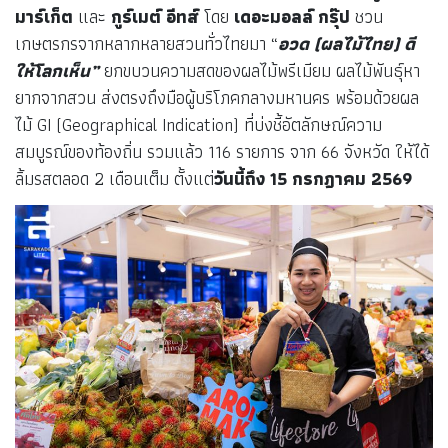
มาร์เก็ต
และ
กูร์เมต์ อีทส์
โดย
เดอะมอลล์ กรุ๊ป
ชวน
เกษตรกรจากหลากหลายสวนทั่วไทยมา “
อวด (ผลไม้ไทย
) ดี
ให้โลกเห็น”
ยกขบวนความสดของผลไม้พรีเมียม ผลไม้พันธุ์หา
ยากจากสวน ส่งตรงถึงมือผู้บริโภคกลางมหานคร พร้อมด้วยผล
ไม้ GI (Geographical Indication) ที่บ่งชี้อัตลักษณ์ความ
สมบูรณ์ของท้องถิ่น รวมแล้ว 116 รายการ จาก 66 จังหวัด ให้ได้
ลิ้มรสตลอด 2 เดือนเต็ม ตั้งแต่
วันนี้ถึง
15 กรกฎาคม 2569