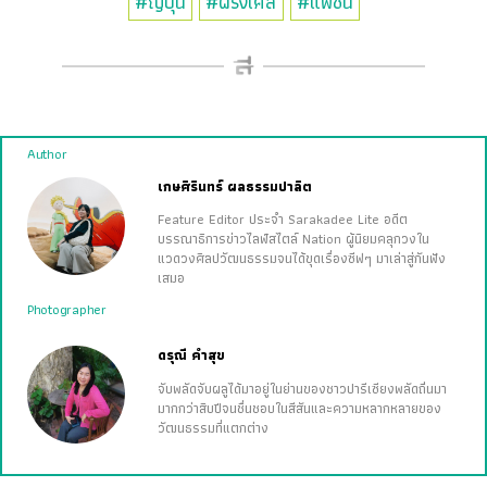
#ญี่ปุ่น
#ฝรั่งเศส
#แฟชั่น
Author
เกษศิรินทร์ ผลธรรมปาลิต
Feature Editor ประจำ Sarakadee Lite อดีต
บรรณาธิการข่าวไลฟ์สไตล์ Nation ผู้นิยมคลุกวงใน
แวดวงศิลปวัฒนธรรมจนได้ขุดเรื่องซีฟๆ มาเล่าสู่กันฟัง
เสมอ
Photographer
ดรุณี คำสุข
จับพลัดจับผลูได้มาอยู่ในย่านของชาวปารีเซียงพลัดถิ่นมา
มากกว่าสิบปีจนชื่นชอบในสีสันและความหลากหลายของ
วัฒนธรรมที่แตกต่าง