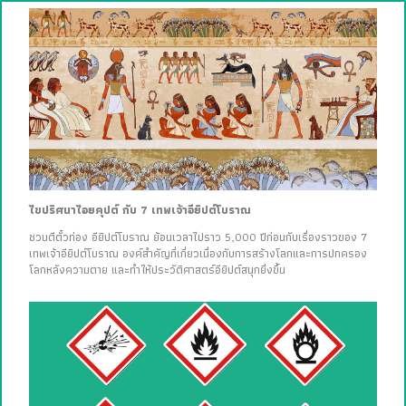
ไขปริศนาไอยคุปต์ กับ 7 เทพเจ้าอียิปต์โบราณ
ชวนตีตั๋วท่อง อียิปต์โบราณ ย้อนเวลาไปราว 5,000 ปีก่อนกับเรื่องราวของ 7
เทพเจ้าอียิปต์โบราณ องค์สำคัญที่เกี่ยวเนื่องกับการสร้างโลกและการปกครอง
โลกหลังความตาย และทำให้ประวัติศาสตร์อียิปต์สนุกยิ่งขึ้น