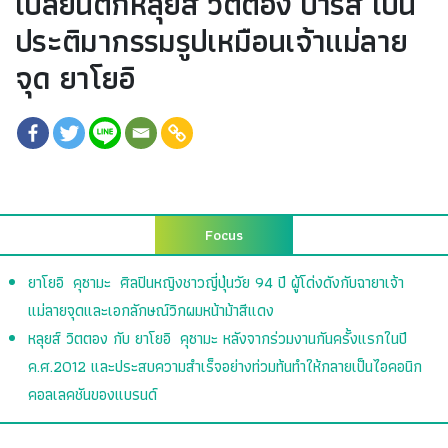
เปลี่ยนตึกหลุยส์ วิตตอง ปารีส เป็น
ประติมากรรมรูปเหมือนเจ้าแม่ลาย
จุด ยาโยอิ
Focus
ยาโยอิ คุซามะ ศิลปินหญิงชาวญี่ปุ่นวัย 94 ปี ผู้โด่งดังกับฉายาเจ้า
แม่ลายจุดและเอกลักษณ์วิกผมหน้าม้าสีแดง
หลุยส์ วิตตอง กับ ยาโยอิ คุซามะ หลังจากร่วมงานกันครั้งแรกในปี
ค.ศ.2012 และประสบความสำเร็จอย่างท่วมท้นทำให้กลายเป็นไอคอนิก
คอลเลคชันของแบรนด์