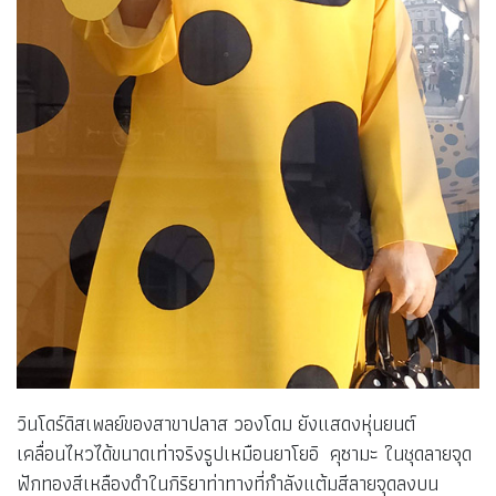
วินโดร์ดิสเพลย์ของสาขาปลาส วองโดม ยังแสดงหุ่นยนต์
เคลื่อนไหวได้ขนาดเท่าจริงรูปเหมือนยาโยอิ คุซามะ ในชุดลายจุด
ฟักทองสีเหลืองดำในกิริยาท่าทางที่กำลังแต้มสีลายจุดลงบน