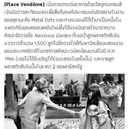
(Place Vendôme)
เน้นการตกแต่งอาคารด้วยวัสดุทรงกลมสี
เงินมันวาวสะท้อนแสงเพื่อสื่อถึงองค์ประกอบเด่นอีกอย่างในงาน
ของคุซามะคือ Metal Dots และทางแบรนด์ได้นำมาเป็นหนึ่งใน
แพทเทิร์นของคอลเลคชันใหม่ซึ่งได้แรงบันดาลใจมาจากงาน
ศิลปะจัดวางชื่อ
Narcissus Garden
ที่เธอนำลูกพลาสติกสีเงิน
แวววาวจำนวน 1,500 ลูกไปจัดวางใกล้กับพาวิลเลียนแสดงงาน
ของประเทศอิตาลีในเทศกาลศิลปะเวนิสเบียนนาเล่ในปี ค.ศ.
1966 (เธอไม่ได้รับเชิญให้ร่วมแสดงในครั้งนั้น) และขายลูก
พลาสติกสีเงินนั้นในราคา 2 ดอลลาร์สหรัฐ