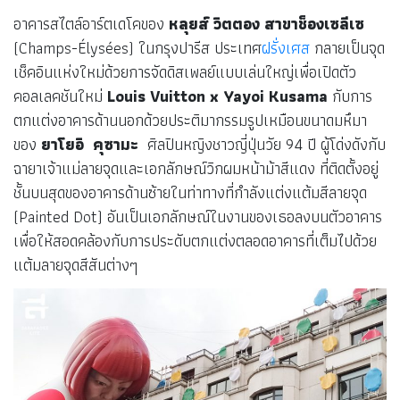
อาคารสไตล์อาร์ตเดโคของ
หลุยส์ วิตตอง สาขาช็องเซลีเซ
(Champs-Élysées) ในกรุงปารีส ประเทศ
ฝรั่งเศส
กลายเป็นจุด
เช็คอินแห่งใหม่ด้วยการจัดดิสเพลย์แบบเล่นใหญ่เพื่อเปิดตัว
คอลเลคชันใหม่
Louis Vuitton x Yayoi Kusama
กับการ
ตกแต่งอาคารด้านนอกด้วยประติมากรรมรูปเหมือนขนาดมหึมา
ของ
ยาโยอิ คุซามะ
ศิลปินหญิงชาวญี่ปุ่นวัย 94 ปี ผู้โด่งดังกับ
ฉายาเจ้าแม่ลายจุดและเอกลักษณ์วิกผมหน้าม้าสีแดง ที่ติดตั้งอยู่
ชั้นบนสุดของอาคารด้านซ้ายในท่าทางที่กำลังแต่งแต้มสีลายจุด
(Painted Dot) อันเป็นเอกลักษณ์ในงานของเธอลงบนตัวอาคาร
เพื่อให้สอดคล้องกับการประดับตกแต่งตลอดอาคารที่เต็มไปด้วย
แต้มลายจุดสีสันต่างๆ