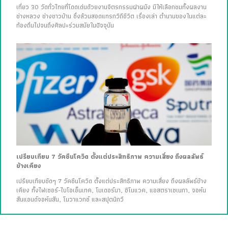
เที่ยว 30 วัดทั่วไทยที่โดดเด่นด้วยงานจิตรกรรมฝาผนัง มีให้เลือกชมทั้งผลงาน
ช่างหลวง ช่างชาวบ้าน ซึ่งล้วนสอดแทรกวิถีชีวิต เรื่องเล่า ตำนานของในแต่ละ
ท้องถิ่นไปจนถึงศิลปะร่วมสมัยในปัจจุบัน
เปรียบเทียบ 7 วัคซีนโควิด ตั้งแต่ประสิทธิภาพ ความเสี่ยง ถึงผลลัพธ์
ข้างเคียง
เปรียบเทียบชัดๆ 7 วัคซีนโควิด ตั้งแต่ประสิทธิภาพ ความเสี่ยง ถึงผลลัพธ์ข้าง
เคียง ทั้งไฟเซอร์-ไบโอเอ็นเทค, โมเดอร์นา, ซิโนแวค, แอสตราเซเนกา, จอห์น
สันแอนด์จอห์นสัน, โนวาแวกซ์ และสปุตนิกวี