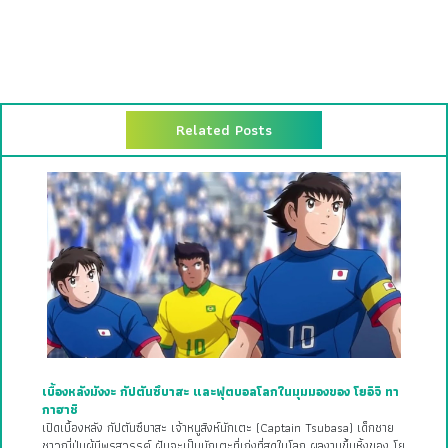
Related Posts
เบื้องหลังมังงะ กัปตันซึบาสะ และฟุตบอลโลกในมุมมองของ โยอิจิ ทา
กาฮาชิ
เปิดเบื้องหลัง กัปตันซึบาสะ เจ้าหนูสิงห์นักเตะ (Captain Tsubasa) เด็กชาย
ชาวญี่ปุ่นผู้มีพรสวรรค์ ฝันจะเป็นนักเตะที่เก่งที่สุดในโลก ผลงานขึ้นหิ้งของ โย