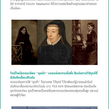
อิจิ ทากาฮาชิ (Yoichi Takahashi) ที่นำความหลงใหลด้านฟุตบอลมาถ่ายทอด
เป็นมังงะ
ไทม์ไลน์ธรรมเนียม “ชุดดำ” เฉดแห่งความมั่งคั่ง สีแห่งการไว้ทุกข์ที่
มีบันทึกตั้งแต่โรมัน
ธรรมเนียมการใส่ “ชุดดำ” ไปงานศพ ไว้ทุกข์ ไว้อาลัยแด่ผู้วายชนม์เริ่มมี
บันทึกมาตั้งแต่อาณาจักรโรมัน ราว 753-509 ปีก่อนคริสตกาล ต่อเนื่องถึง
ยุควิกตอเรียน ชุดดำกลายเป็นแฟชั่นและธรรมเนียมของกลุ่มชนชั้นสูง และแผ่
หลายสู่ทั่วโลก