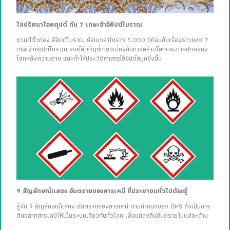
ไขปริศนาไอยคุปต์ กับ 7 เทพเจ้าอียิปต์โบราณ
ชวนตีตั๋วท่อง อียิปต์โบราณ ย้อนเวลาไปราว 5,000 ปีก่อนกับเรื่องราวของ 7
เทพเจ้าอียิปต์โบราณ องค์สำคัญที่เกี่ยวเนื่องกับการสร้างโลกและการปกครอง
โลกหลังความตาย และทำให้ประวัติศาสตร์อียิปต์สนุกยิ่งขึ้น
9 สัญลักษณ์แสดง อันตรายของสารเคมี ที่ประชาชนทั่วไปต้องรู้
รู้จัก 9 สัญลักษณ์แสดง อันตรายของสารเคมี ตามกำหนดของ GHS ซึ่งเป็นการ
ติดฉลากสารเคมีให้เป็นระบบเดียวกันทั่วโลก เพื่อแสดงถึงอันตรายในแต่ละด้าน