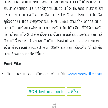
และสมาคมภาษาและหนังสือ แห่งประเทศไทยฯ ได้ทำงานร่วม
กันมาโดยตลอด และขอให้ทุกคนมั่นใจ แม้จะมีผลกระทบจากโรค
ระบาด สถานการณ์เศรษฐกิจ แต่จะต้องจัดการประกวดให้เสร็จ
ลุล่วงภายในเดือนพฤศจิกายน พ.ศ. 2564 ตามกำหนดการเดิมที่
วางไว้ รวมถึงการจัดงานมอบรางวัลให้แก่นักเขียนที่ได้รับรางวัล
ที่ตกค้างมาทั้ง 2 ปี คือ
อังคาร จันทาทิพย์
ชนะเลิศประเภทกวี
นิพนธ์เรื่อง ระหว่างทางกลับบ้าน ประจำปี พ.ศ. 2562 และ
จ
เด็จ กำจรเดช
รางวัลปี พ.ศ. 2563 ประเภทเรื่องสั้น “คืนปีเสือ
และเรื่องเล่าของสัตว์อื่น ๆ”
Fact File
ติดตามความเคลื่อนไหวของ ซีไรต์ ได้ที่
www.seawrite.com
#Get lost in a book
#ซีไรต์