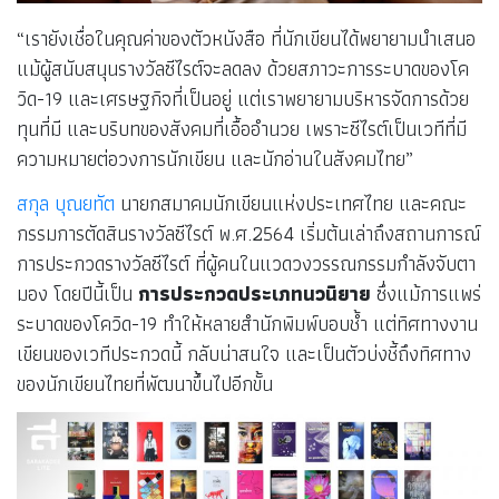
“เรายังเชื่อในคุณค่าของตัวหนังสือ ที่นักเขียนได้พยายามนำเสนอ
แม้ผู้สนับสนุนรางวัลซีไรต์จะลดลง ด้วยสภาวะการระบาดของโค
วิด-19 และเศรษฐกิจที่เป็นอยู่ แต่เราพยายามบริหารจัดการด้วย
ทุนที่มี และบริบทของสังคมที่เอื้ออำนวย เพราะซีไรต์เป็นเวทีที่มี
ความหมายต่อวงการนักเขียน และนักอ่านในสังคมไทย”
สกุล บุณยทัต
นายกสมาคมนักเขียนแห่งประเทศไทย และคณะ
กรรมการตัดสินรางวัลซีไรต์ พ.ศ.2564 เริ่มต้นเล่าถึงสถานการณ์
การประกวดรางวัลซีไรต์ ที่ผู้คนในแวดวงวรรณกรรมกำลังจับตา
มอง โดยปีนี้เป็น
การประกวดประเภทนวนิยาย
ซึ่งแม้การแพร่
ระบาดของโควิด-19 ทำให้หลายสำนักพิมพ์บอบช้ำ แต่ทิศทางงาน
เขียนของเวทีประกวดนี้ กลับน่าสนใจ และเป็นตัวบ่งชี้ถึงทิศทาง
ของนักเขียนไทยที่พัฒนาขึ้นไปอีกขั้น