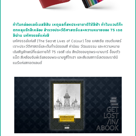
ทำไมกล่องแอร์เมสสีส้ม เหตุผลที่สหประชาชาติใช้สีฟ้า ทำไมแวนโก๊ะ
ตกหลุมรักสีเหลือง สำรวจประวัติศาสตร์และความหมายของ 75 เฉด
สีผ่าน มหัศจรรย์แห่งสี
มหัศจรรย์แห่งสี (The Secret Lives of Colour) โดย แคสเซีย เซนต์แคลร์
เจาะประวัติศาสตร์และต้นกำเนิดของสี ค่านิยม วัฒนธรรม และความหมาย
เชิงสัญลักษณ์ที่แฝงภายใต้ 75 เฉดสี เช่น สีหมัดของชุดพระนางมารี อ็องตัว
แน็ต สีเหลืองอิมพีเรียลของพระนางซูสีไทเฮา และสีแดงสการ์เลตของราชินี
แมรีแห่งสกอตแลนด์