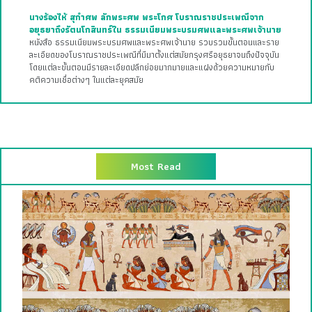
นางร้องไห้ สุกำศพ ลักพระศพ พระโกศ โบราณราชประเพณีจาก
อยุธยาถึงรัตนโกสินทร์ใน ธรรมเนียมพระบรมศพและพระศพเจ้านาย
หนังสือ ธรรมเนียมพระบรมศพและพระศพเจ้านาย รวบรวมขั้นตอนและราย
ละเอียดของโบราณราชประเพณีที่มีมาตั้งแต่สมัยกรุงศรีอยุธยาจนถึงปัจจุบัน
โดยแต่ละขั้นตอนมีรายละเอียดปลีกย่อยมากมายและแฝงด้วยความหมายกับ
คติความเชื่อต่างๆ ในแต่ละยุคสมัย
Most Read