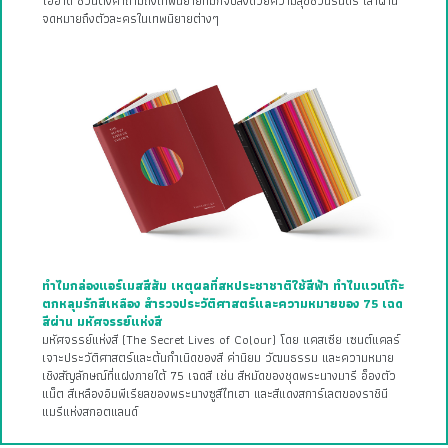
โออาดี ชวนตั้งคำถามถึงเทพนิยายที่มักจบลงด้วยความสุขชั่วนิรันดร์ เล่าผ่าน
จดหมายถึงตัวละครในเทพนิยายต่างๆ
ทำไมกล่องแอร์เมสสีส้ม เหตุผลที่สหประชาชาติใช้สีฟ้า ทำไมแวนโก๊ะ
ตกหลุมรักสีเหลือง สำรวจประวัติศาสตร์และความหมายของ 75 เฉด
สีผ่าน มหัศจรรย์แห่งสี
มหัศจรรย์แห่งสี (The Secret Lives of Colour) โดย แคสเซีย เซนต์แคลร์
เจาะประวัติศาสตร์และต้นกำเนิดของสี ค่านิยม วัฒนธรรม และความหมาย
เชิงสัญลักษณ์ที่แฝงภายใต้ 75 เฉดสี เช่น สีหมัดของชุดพระนางมารี อ็องตัว
แน็ต สีเหลืองอิมพีเรียลของพระนางซูสีไทเฮา และสีแดงสการ์เลตของราชินี
แมรีแห่งสกอตแลนด์