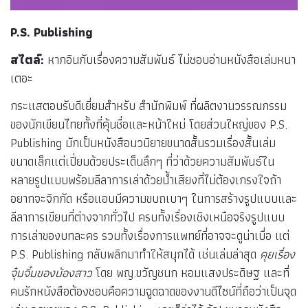
P.S. Publishing
สไตล์:
หากอินกับเรื่องความสัมพันธ์ ไม่ชอบอ่านหนังสือเล่มหนา
เตอะ
กระแสตอบรับดีเยี่ยมสำหรับ สำนักพิมพ์ ที่ผลิตงานวรรณกรรม
ของนักเขียนไทยทั้งที่คุ้นชื่อและหน้าใหม่ โดยส่วนใหญ่ของ P.S.
Publishing มักเป็นหนังสือนวนิยายขนาดสั้นรวมเรื่องสั้นเล่ม
ขนาดเล็กแต่เปี่ยมด้วยประเด็นลึกๆ ที่ว่าด้วยความสัมพันธ์ใน
หลายรูปแบบพร้อมลีลาการเล่าด้วยน้ำเสียงที่ไม่ต้องเกรงใจถ้า
อยากจะจิกกัด หรือแอบมีความขบถเบาๆ ในการสร้างรูปแบบและ
ลีลาการเขียนที่ต่างจากทั่วไป ครบทั้งเรื่องเชิงเหนือจริงรูปแบบ
การเล่าของบทละคร รวมทั้งเรื่องการแพทย์ที่อาจจะดูน่าเบื่อ แต่
P.S. Publishing กลับพลิกมาทำให้สนุกได้ เช่นเล่มล่าสุด
คุยเรื่อง
จุ๋มจิ๋มของน้องสาว
โดย พญ.ขวัญชนก หอมแสงประดิษฐ และที่
คนรักหนังสือต้องชอบคือความฉูดฉาดของงานดีไซน์ที่ถือว่าเป็นจุด