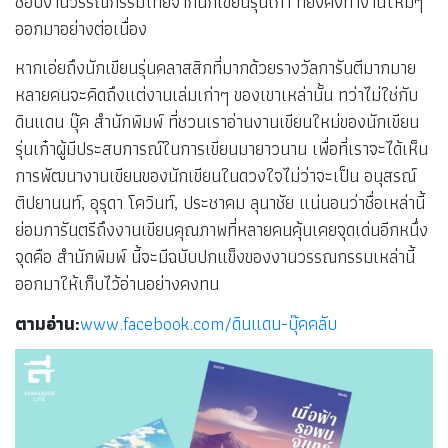
ชอบงานวรรณกรรมไทยจากนักเขียนรุ่นเก๋า ที่ยังคงทำงานใหม่ๆ
ออกมาอย่างต่อเนื่อง
หากเอ่ยถึงนักเขียนรุ่นคลาสสิกที่มากด้วยรางวัลการันตีมากมาย
หลายคนจะคิดถึงแต่งานเล่มเก่าๆ ของเขาเหล่านั้น ทว่าไม่ใช่กับ
ดินแดน บุ๊ค สำนักพิมพ์ ที่ชวนเราอ่านงานเขียนใหม่ของนักเขียน
รุ่นเก๋าผู้มีประสบการณ์ในการเขียนมายาวนาน เพื่อที่เราจะได้เห็น
การพัฒนางานเขียนของนักเขียนในดวงใจไม่ว่าจะเป็น อนุสรณ์
ติปยานนท์, อุรุดา โควินท์, ประชาคม ลุนาชัย แน่นอนว่าชื่อเหล่านี้
ย่อมการันตรีถึงงานเขียนคุณภาพที่หลายคนคุ้นเคยจุดเด่นอีกหนึ่ง
จุดคือ สำนักพิมพ์ นี้จะมีฉบับปกแข็งของงานวรรณกรรมเหล่านี้
ออกมาให้เก็บไว้อ่านอย่างคงทน
ตามอ่าน:
www.facebook.com/ดินแดน-บุ๊คคลับ