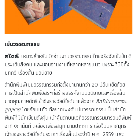
เม่นวรรณกรรม
สไตล์:
เหมาะสำหรับนักอ่านงานวรรณกรรมไทยจริงจังเข้มข้น ตี
ประเด็นสังคม และชอบอ่านงานที่หลากหลายแนว เพราะที่นี่มีทั้ง
บทกวี เรื่องสั้น นวนิยาย
สำนักพิมพ์เม่นวรรณกรรมก่อตั้งมานานกว่า 20 ปียืนหยัดด้วย
การเป็นสำนักพิมพ์อิสระที่สร้างสรรค์งานนวนิยายและเรื่องสั้น
มากคุณภาพดีกรีเข้าชิงรางวัลซีไรต์มาแล้วจาก
อีกไม่นานเราจะ
สูญหาย
โดยอ้อมแก้ว กัลยาณพงศ์ เม่นวรรณกรรมเป็นสำนัก
พิมพ์ที่มีนักเขียนดังคุ้นหน้าคุ้นตาบนเวทีวรรณกรรมมาร่วมตีพิมพ์
อาทิ จิดานันท์ เหลืองเพียรสมุท นามปากกา ร เรือในมหาสมุทร
เจ้าของรางวัลซีไรต์ประเภทเรื่องสั้นประจำปี พ.ศ. 2559 และ