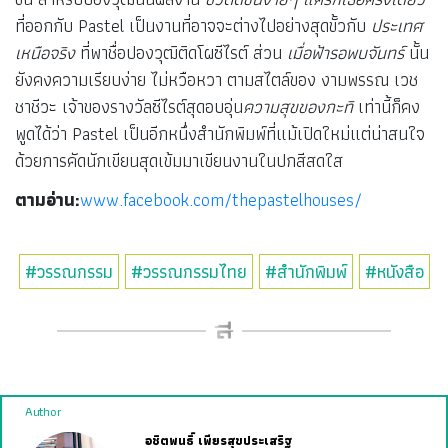
ที่ออกกับ Pastel เป็นงานที่อาจจะต่างไปอย่างสุดขั้วกับ
ประเทศ
เหนือจริง
ที่พาชื่อปองวุฒิติดโผซีไรต์ ส่วน
เมื่อฟ้ารอพบจันทร์
นั้น
ยังคงความเรียบง่าย ไม่หวือหวา ตามสไตล์ของ งามพรรณ เวช
ชาชีวะ เจ้าของรางวัลซีไรต์สุดอบอุ่น
ความสุขของกะทิ
เท่านี้ก็คง
พูดได้ว่า Pastel เป็นอีกหนึ่งสำนักพิมพ์ที่แม้เปิดใหม่แต่น่าสนใจ
ด้วยการคัดนักเขียนสุดเข้มมาเขียนงานในปกสีสดใส
ตามอ่าน:
www.facebook.com/thepastelhouses/
#วรรณกรรม
#วรรณกรรมไทย
#สำนักพิมพ์
#หนังสือ
Author
อชิตพนธิ์ เพียรสุขประเสริฐ