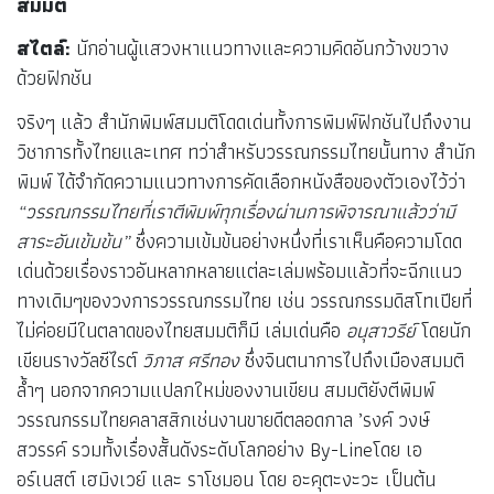
สมมติ
สไตล์:
นักอ่านผู้แสวงหาแนวทางและความคิดอันกว้างขวาง
ด้วยฟิกชัน
จริงๆ แล้ว สำนักพิมพ์สมมติโดดเด่นทั้งการพิมพ์ฟิกชันไปถึงงาน
วิชาการทั้งไทยและเทศ ทว่าสำหรับวรรณกรรมไทยนั้นทาง สำนัก
พิมพ์ ได้จำกัดความแนวทางการคัดเลือกหนังสือของตัวเองไว้ว่า
“วรรณกรรมไทยที่เราตีพิมพ์ทุกเรื่องผ่านการพิจารณาแล้วว่ามี
สาระอันเข้มข้น”
ซึ่งความเข้มข้นอย่างหนึ่งที่เราเห็นคือความโดด
เด่นด้วยเรื่องราวอันหลากหลายแต่ละเล่มพร้อมแล้วที่จะฉีกแนว
ทางเดิมๆของวงการวรรณกรรมไทย เช่น วรรณกรรมดิสโทเปียที่
ไม่ค่อยมีในตลาดของไทยสมมติก็มี เล่มเด่นคือ
อนุสาวรีย์
โดยนัก
เขียนรางวัลซีไรต์
วิภาส ศรีทอง
ซึ่งจินตนาการไปถึงเมืองสมมติ
ล้ำๆ นอกจากความแปลกใหม่ของงานเขียน สมมติยังตีพิมพ์
วรรณกรรมไทยคลาสสิกเช่นงานขายดีตลอดกาล ’รงค์ วงษ์
สวรรค์ รวมทั้งเรื่องสั้นดังระดับโลกอย่าง By-Lineโดย เอ
อร์เนสต์ เฮมิงเวย์ และ ราโชมอน โดย อะคุตะงะวะ เป็นต้น