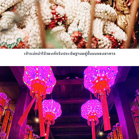
เจ้าแม่หม่าโจ้วองค์จริงประดิษฐานอยู่ชั้นบนของอาคาร