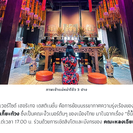
ภาพเจ้าแม่หม่าโจ้ว 3 ปาง
ิเวอร์ไซด์ เฮอริเทจ เดสติเนชั่น คือการย้อนบรรยากาศความรุ่งเรือง
เกี๊ยะท้วง
ซึ่งเป็นคณะงิ้วเบอร์ต้นๆ ของเมืองไทย มาในฉากเรื่อง “ซี้น
แต่เวลา 17.00 น. ร่วมด้วยการเชิดสิงโตและมังกรของ
คณะหลงเฉีย