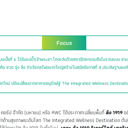
Focus
อยู่บนเนื้อที่ 6 ไร่ริมแม่น้ำเจ้าพระยา โดดเด่นด้วยสถาปัตยกรรมจีนโบราณแบบ ซา
่น คือ ฮวย จุ่ง ล้ง ท่าเรือกลไฟขนาดใหญ่สร้างในสมัยรัชกาลที่ 4 ประดิษฐานองค
ทบาทใหม่ ปรับเปลี่ยนจากอาคารอนุรักษ์สู่ The Integrated Wellness Destinati
 คอร์ป จำกัด (มหาชน) หรือ AWC ได้ประกาศเปลี่ยนพื้นที่
ล้ง 1919
อด
ด์มาร์กด้านสุขภาพระดับโลก The Integrated Wellness Destination ต
แต่ได้มีการเปิด ล้ง 1919 ในชื่อใหม่
เดอะ ล้ง 1919 ริเวอร์ไซด์ เฮอริ