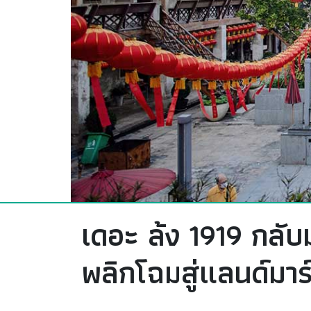
เดอะ ล้ง 1919 กลับม
พลิกโฉมสู่แลนด์มาร