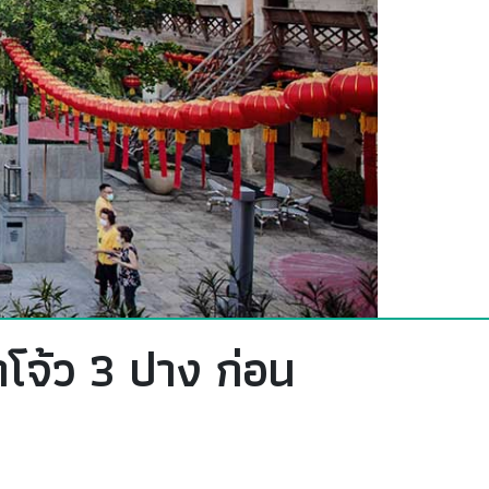
าโจ้ว 3 ปาง ก่อน