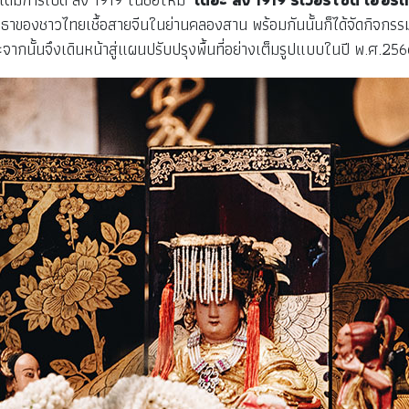
ธาของชาวไทยเชื้อสายจีนในย่านคลองสาน พร้อมกันนั้นก็ได้จัดกิจกรร
กนั้นจึงเดินหน้าสู่แผนปรับปรุงพื้นที่อย่างเต็มรูปแบบในปี พ.ศ.256