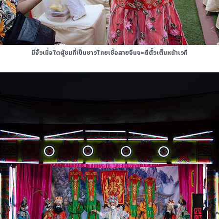
มีงิ้วเมื่อใดผู้ชมที่เป็นชาวไทยเชื้อสายจีนจะตีตั๋วเต็มหน้าเวที