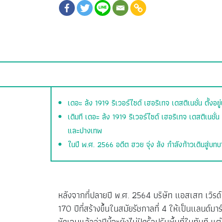
เดอะ ล้ง 1919 ริเวอร์ไซด์ เฮอริเทจ เดสติเนชั่น ตั้ง
เดิมที เดอะ ล้ง 1919 ริเวอร์ไซด์ เฮอริเทจ เดสติเนชั
และปางเทพ
ในปี พ.ศ. 2566 อดีต ฮวย จุ่ง ล้ง กำลังก้าวเดินสู่บ
หลังจากที่ปลายปี พ.ศ. 2564 บริษัท แอสเสท เวิรด์
170 ปีที่สร้างขึ้นในสมัยรัชกาลที่ 4 ให้เป็นแลน
ชัดเจนแล้วว่าปีนี้จะยังไม่ปิดรั้วปรับพื้นที่ในทันที 