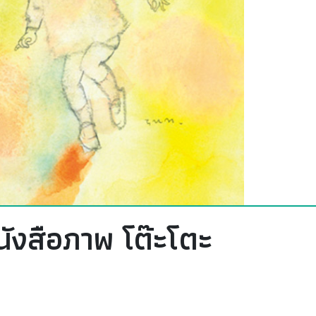
นังสือภาพ โต๊ะโตะ