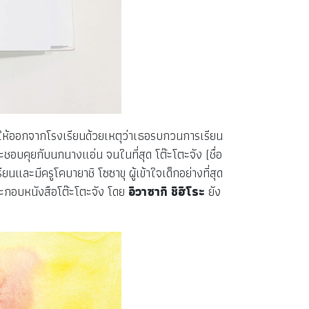
องถูกให้ออกจากโรงเรียนด้วยเหตุว่าเธอรบกวนการเรียน
ะชอบคุยกับนกนางแอ่น จนในที่สุด โต๊ะโตะจัง (ชื่อ
รียนและมีครูโคบายาชิ โซซาขุ ผู้เข้าใจเด็กอย่างที่สุด
ระกอบหนังสือโต๊ะโตะจัง โดย
อิวาซากิ ชิฮิโระ
ยัง