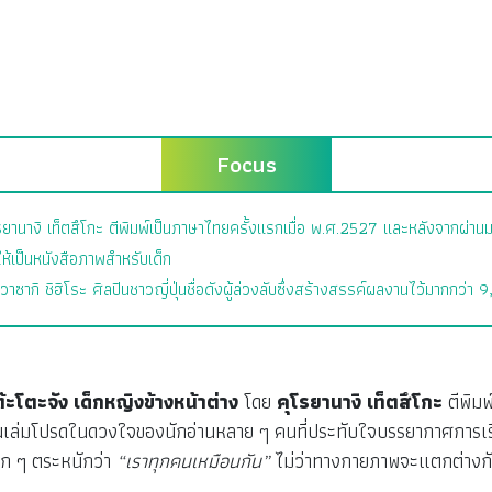
Focus
ุโรยานางิ เท็ตสึโกะ ตีพิมพ์เป็นภาษาไทยครั้งแรกเมื่อ พ.ศ.2527 และหลังจากผ่าน
ให้เป็นหนังสือภาพสำหรับเด็ก
ิ ชิฮิโระ ศิลปินชาวญี่ปุ่นชื่อดังผู้ล่วงลับซึ่งสร้างสรรค์ผลงานไว้มากกว่า 
๊ะโตะจัง เด็กหญิงข้างหน้าต่าง
โดย
คุโรยานางิ เท็ตสึโกะ
ตีพิมพ
คงเป็นเล่มโปรดในดวงใจของนักอ่านหลาย ๆ คนที่ประทับใจบรรยากาศการเ
็ก ๆ ตระหนักว่า
“เราทุกคนเหมือนกัน”
ไม่ว่าทางกายภาพจะแตกต่างก