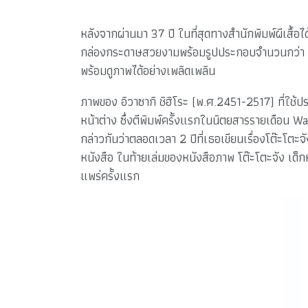
หลังจากผ่านมา 37 ปี ในที่สุดทางสำนักพิมพ์ผีเสื้อได
กล่องกระดาษสวยงามพร้อมรูปประกอบจำนวนกว่า 100 
พร้อมดูภาพได้อย่างเพลิดเพลิน
ภาพของ อิวาซากิ ชิฮิโระ (พ.ศ.2451-2517) ที่ใช้ป
หน้าต่าง ซึ่งตีพิมพ์ครั้งแรกในนิตยสารรายเดือน W
กล่าวกันว่าตลอดเวลา 2 ปีที่เธอเขียนเรื่องโต๊ะโตะ
หนังสือ ในท้ายเล่มของหนังสือภาพ โต๊ะโตะจัง เด็กหญ
แพร่ครั้งแรก