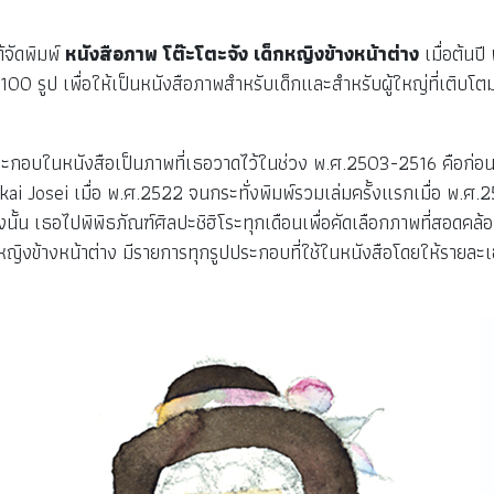
้จัดพิมพ์
หนังสือภาพ โต๊ะโตะจัง เด็กหญิงข้างหน้าต่าง
เมื่อต้น
รูป เพื่อให้เป็นหนังสือภาพสำหรับเด็กและสำหรับผู้ใหญ่ที่เติบโตม
ระกอบในหนังสือเป็นภาพที่เธอวาดไว้ในช่วง พ.ศ.2503-2516 คือก่อนที่
akai Josei เมื่อ พ.ศ.2522 จนกระทั่งพิมพ์รวมเล่มครั้งแรกเมื่อ พ.ศ
จังนั้น เธอไปพิพิธภัณฑ์ศิลปะชิฮิโระทุกเดือนเพื่อคัดเลือกภาพที่สอด
ิงข้างหน้าต่าง มีรายการทุกรูปประกอบที่ใช้ในหนังสือโดยให้รายละเอียด