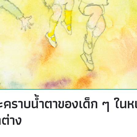
ละคราบน้ำตาของเด็ก ๆ ในห
าต่าง