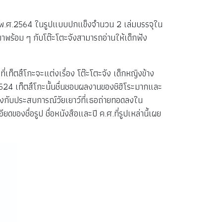
ปี พ.ศ.2564 ในรูปแบบปกแข็งจำนวน 2 เล่มบรรจุใน
าพร้อม ๆ กับโต๊ะโตะจังสามารถอ่านให้เด็กฟัง
เท็ตสึโกะจะแต่งเรื่อง โต๊ะโตะจัง เด็กหญิงข้าง
.2524 เท็ตสึโกะนั้นชื่นชอบผลงานของชิฮิโระมากและ
คล้องกับประสบการณ์วัยเยาว์ที่เธอถ่ายทอดลงใน
ของชื่อรูป ชื่อหนังสือและปี ค.ศ.ที่รูปเหล่านี้เผย