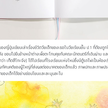
ของญี่ปุ่นเขียนเล่าเรื่องชีวิตวัยเด็กของเธอในวัยเรียนชั้น ป.1 ที่ต้
ดัง ชอบไปยืนข้างหน้าต่างเพื่อตะโกนคุยกับคณะนักดนตรีที่เดินผ่าน แล
ียกว่า เท็ตสึโกะจัง) ได้ไปเรียนที่โรงเรียนแห่งใหม่ซึ่งมีตู้รถไฟเป็นห้องเ
ห็นถึงทัศนคติของผู้ใหญ่ที่ส่งผลต่ออนาคตของเด็กแล้ว ภาพปกและภาพป
งสาของเด็กได้อย่างอ่อนโยนและละมุนละไม