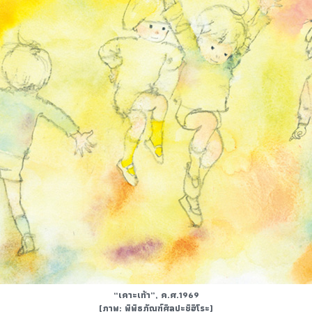
“เคาะเท้า”, ค.ศ.1969
(ภาพ: พิพิธภัณฑ์ศิลปะชิฮิโระ)