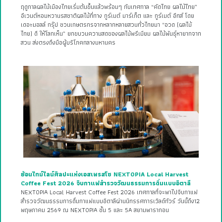
ฤดูกาลผลไม้เมืองไทยเริ่มต้นขึ้นแล้วพร้อมๆ กับเทศกาล “คัดไทย ผลไม้ไทย”
อีเวนต์หอมหวานรสชาติผลไม้ที่ทาง กูร์เมต์ มาร์เก็ต และ กูร์เมต์ อีทส์ โดย
เดอะมอลล์ กรุ๊ป ชวนเกษตรกรจากหลากหลายสวนทั่วไทยมา “อวด (ผลไม้
ไทย) ดี ให้โลกเห็น” ยกขบวนความสดของผลไม้พรีเมียม ผลไม้พันธุ์หายากจาก
สวน ส่งตรงถึงมือผู้บริโภคกลางมหานคร
ย้อนไทม์ไลน์ศิลปะแห่งเอสเพรสโซ NEXTOPIA Local Harvest
Coffee Fest 2026 จิบกาแฟสำรวจวัฒนธรรมการดื่มแบบอิตาลี
NEXTOPIA Local Harvest Coffee Fest 2026 เทศกาลที่จะพาไปจิบกาแฟ
สำรวจวัฒนธรรมการดื่มกาแฟแบบอิตาลีผ่านนิทรรศการเวิลด์ทัวร์ วันนี้ถึง12
พฤษภาคม 2569 ณ NEXTOPIA ชั้น 5 และ 5A สยามพารากอน