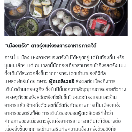
“เมืองตรัง” ดาวรุ่งแห่งวงการอาหารภาคใต้
การเป็นเมืองแห่งอาหารของตรังไม่ได้หยุดอยู่แค่ในท้องถิ่น หรือ
ชุมชนเล็กๆ แต่ ณ เวลานี้นักท่องเที่ยวสามารถเข้าถึงรสตรังแบบ
ดั้งเดิมได้สะดวกยิ่งขึ้นจากการกระโดดเข้ามาของดิจิทัล
แพลตฟอร์มโดยเฉพาะ
ฟู้ดเดลิเวอรี
ส่งผลต่อเนื่องถึงการ
เติบโตด้านเศรษฐกิจ ซึ่งในปีนี้นอกจากสัญญาณการขยายตัวทาง
เศรษฐกิจของจังหวัดตรังที่ขยับขึ้นในหมวดโรงแรมและร้าน
อาหารแล้ว อีกหนึ่งตัวเลขที่ชี้ชัดถึงศักยภาพการเป็นเมืองแห่ง
อาหารของตรังก็คือ การเติบโตของยอดฟู้ดเดลิเวอรีที่ย้ำว่า
ศักยภาพของเมืองดาวรุ่งแห่งอาหารสามารถเติบโตได้อย่างต่อ
เนื่องยิ่งขึ้นจากการเข้ามาเสริมทัพความแข็งแกร่งด้วยดิจิทัล