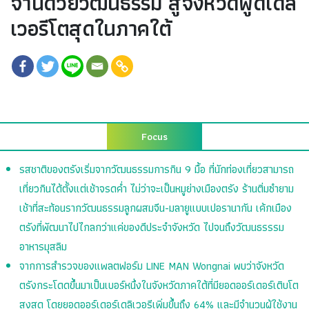
จ้านด้วยวัฒนธรรม สู่จังหวัดฟู้ดเดลิ
เวอรีโตสุดในภาคใต้
Focus
รสชาติของตรังเริ่มจากวัฒนธรรมการกิน 9 มื้อ ที่นักท่องเที่ยวสามารถ
เที่ยวกินได้ตั้งแต่เช้าจรดค่ำ ไม่ว่าจะเป็นหมูย่างเมืองตรัง ร้านติ่มซำยาม
เช้าที่สะท้อนรากวัฒนธรรมลูกผสมจีน-มลายูแบบเปอรานากัน เค้กเมือง
ตรังที่พัฒนาไปไกลกว่าแค่ของดีประจำจังหวัด ไปจนถึงวัฒนธรรรม
อาหารมุสลิม
จากการสำรวจของแพลตฟอร์ม LINE MAN Wongnai พบว่าจังหวัด
ตรังกระโดดขึ้นมาเป็นเบอร์หนึ่งในจังหวัดภาคใต้ที่มียอดออร์เดอร์เติบโต
สูงสุด โดยยอดออร์เดอร์เดลิเวอรีเพิ่มขึ้นถึง 64% และมีจำนวนผู้ใช้งาน