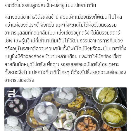
รากวัฒนธรรมลูกผสมจีน-มลายูแบบเปอรานากัน
กลางวันมีอาหารใต้รสจัดจ้าน ส่วนเค้กเมืองตรังก็พัฒนาไปไกล
กว่าแค่ของดีประจำจังหวัด และที่จะขาดไม่ได้คือวัฒนธรรรม
อาหารมุสลิมที่กลมกลืนเป็นหนึ่งเดียวอยู่ที่ตรัง ไม่นับรวมสตาร์
เชฟ เชฟรุ่นใหม่ที่เข้ามาเติมเต็มให้วัฒนธรรมอาหารการกินของ
ตรังอยู่ในรสชาติความร่วมสมัยทั้งไฟน์ไดน์นิงหรือจะเป็นเทสต์ติ้ง
เมนูซึ่งมีคิวจองล่วงหน้านานหลายเดือน และทำให้นักท่องเที่ยว
สายกินปักหมุดไปตรังเพื่อตามรอยรสอร่อยฉบับตรังโดยเฉพาะ
ทั้งหมดจึงไม่แปลกใจที่นาทีนี้ใครๆ ก็ต้องไปลิ้มรสความอร่อยของ
อาหารเมืองตรัง