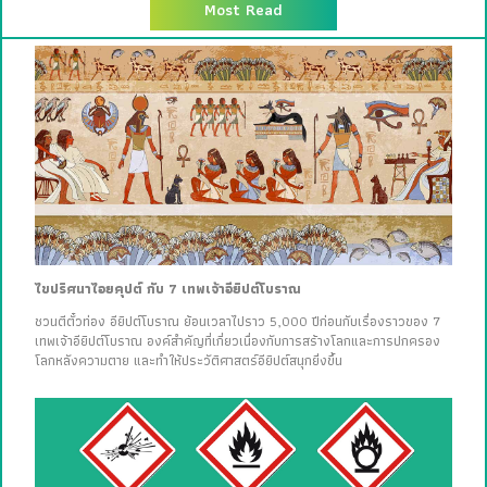
Most Read
ไขปริศนาไอยคุปต์ กับ 7 เทพเจ้าอียิปต์โบราณ
ชวนตีตั๋วท่อง อียิปต์โบราณ ย้อนเวลาไปราว 5,000 ปีก่อนกับเรื่องราวของ 7
เทพเจ้าอียิปต์โบราณ องค์สำคัญที่เกี่ยวเนื่องกับการสร้างโลกและการปกครอง
โลกหลังความตาย และทำให้ประวัติศาสตร์อียิปต์สนุกยิ่งขึ้น