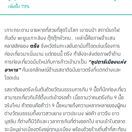
เพิ่มขึ้น 73%
เกาะกระดาน ชายหาดที่สวยที่สุดในโลก เขาจมป่า สถานีรถไฟ
กันตัง พะยูนเกาะลิบง ตุ๊กตุ๊กหัวกบ… เหล่านี้คือภาพจำแสน
คลาสสิคของ
ตรัง
จังหวัดริมทะเลอันดามันที่โดดเด่นเรื่องการ
ท่องเที่ยวมาเนิ่นนาน แต่ตอนนี้ ตรัง กำลังจะส่งต่อภาพจำด้าน
การท่องเที่ยวฉบับใหม่กับการก้าวเข้ามาเป็น
“ซุปตาร์เมืองแห่ง
อาหาร”
กับเอกลักษณ์ด้านรสชาติฉบับชาวตรังที่แตกต่างและ
โดดเด่น
รสชาติของตรังเริ่มต้นด้วยวัฒนธรรมการกิน 9 มื้อที่นักท่องเที่ยว
สามารถเที่ยวกินได้ตั้งแต่เช้าจรดค่ำ เมื่อถามว่าคนตรังกิน 9 มื้อ
จริงไหม คำตอบคือคำว่า 9 มื้อหมายถึงความหลากหลายของผู้คน
ต่างวัฒนธรรมทั้งชาวสวนยาง ชาวประมง พ่อค้า ชาวจีน ชาว
มุสลิม ที่ต่างก็มีวิถีและเวลาการกินที่ต่างออกไป ยามเช้าในตลาด
จะมีหมูย่างเมืองตรังอยู่ทุกมุมเมือง พร้อมด้วยร้านติ่มซำที่สะท้อน