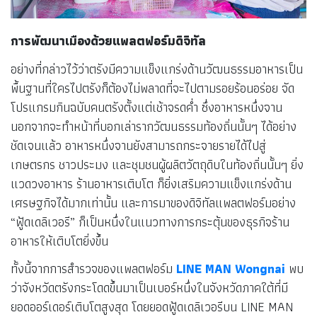
การพัฒนาเมืองด้วยแพลตฟอร์มดิจิทัล
อย่างที่กล่าวไว้ว่าตรังมีความแข็งแกร่งด้านวัฒนธรรมอาหารเป็น
พื้นฐานที่ใครไปตรังก็ต้องไม่พลาดที่จะไปตามรอยร้อนอร่อย จัด
โปรแกรมกินฉบับคนตรังตั้งแต่เช้าจรดค่ำ ซึ่งอาหารหนึ่งจาน
นอกจากจะทำหน้าที่บอกเล่ารากวัฒนธรรมท้องถิ่นนั้นๆ ได้อย่าง
ชัดเจนแล้ว อาหารหนึ่งจานยังสามารถกระจายรายได้ไปสู่
เกษตรกร ชาวประมง และชุมชนผู้ผลิตวัตถุดิบในท้องถิ่นนั้นๆ ยิ่ง
แวดวงอาหาร ร้านอาหารเติบโต ก็ยิ่งเสริมความแข็งแกร่งด้าน
เศรษฐกิจได้มากเท่านั้น และการมาของดิจิทัลแพลตฟอร์มอย่าง
“ฟู้ดเดลิเวอรี” ก็เป็นหนึ่งในแนวทางการกระตุ้นของธุรกิจร้าน
อาหารให้เติบโตยิ่งขึ้น
ทั้งนี้จากการสำรวจของแพลตฟอร์ม
LINE MAN Wongnai
พบ
ว่าจังหวัดตรังกระโดดขึ้นมาเป็นเบอร์หนึ่งในจังหวัดภาคใต้ที่มี
ยอดออร์เดอร์เติบโตสูงสุด โดยยอดฟู้ดเดลิเวอรีบน LINE MAN