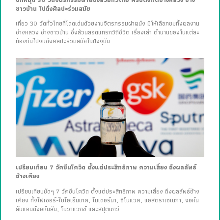
ชาวบ้าน ไปถึงศิลปะร่วมสมัย
เที่ยว 30 วัดทั่วไทยที่โดดเด่นด้วยงานจิตรกรรมฝาผนัง มีให้เลือกชมทั้งผลงาน
ช่างหลวง ช่างชาวบ้าน ซึ่งล้วนสอดแทรกวิถีชีวิต เรื่องเล่า ตำนานของในแต่ละ
ท้องถิ่นไปจนถึงศิลปะร่วมสมัยในปัจจุบัน
เปรียบเทียบ 7 วัคซีนโควิด ตั้งแต่ประสิทธิภาพ ความเสี่ยง ถึงผลลัพธ์
ข้างเคียง
เปรียบเทียบชัดๆ 7 วัคซีนโควิด ตั้งแต่ประสิทธิภาพ ความเสี่ยง ถึงผลลัพธ์ข้าง
เคียง ทั้งไฟเซอร์-ไบโอเอ็นเทค, โมเดอร์นา, ซิโนแวค, แอสตราเซเนกา, จอห์น
สันแอนด์จอห์นสัน, โนวาแวกซ์ และสปุตนิกวี