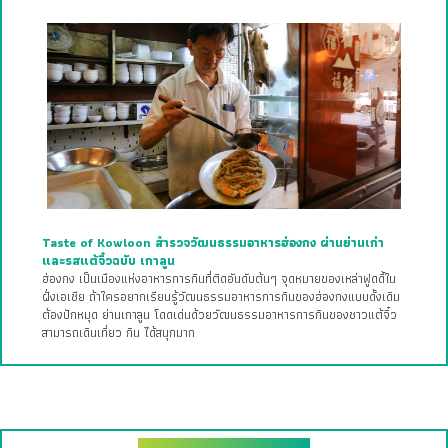
Taste of Kowloon สำรวจวัฒนธรรมอาหารฮ่องกง ผ่านย่านเก่า
และรสแต้จิ๋วฉบับ เกาลูน
ฮ่องกง เป็นเมืองแห่งอาหารการกินที่ติดอันดับต้นๆ จุดหมายของเหล่าฟูดดี้ใน
ฝั่งเอเชีย ถ้าใครอยากเรียนรู้วัฒนธรรมอาหารการกินของฮ่องกงแบบดั้งเดิม
ต้องปักหมุด ย่านเกาลูน โดดเด่นด้วยวัฒนธรรมอาหารการกินของชาวแต้จิ๋ว
สามารถเดินเที่ยว กิน ได้สนุกมาก