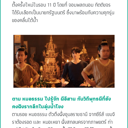
ตั้งครั้งใหม่ในรอบ 11 ปี โดยที่ จอมพลถนอม กิตติขจร
ได้รับเลือกเป็นนายกรัฐมนตรี ซึ่งมาพร้อมกับความคุกรุ่น
ของคลื่นใต้น้ำ
ตาม หมอธรรม ไปรู้จัก ผีอีสาน กับวิถีพุทธผีที่ยัง
คงฝังรากลึกในลุ่มน้ำโขง
ตามรอย หมอธรรม ตัวตึงฝั่งอุบลราชธานี จากซีรีส์ เขมจิ
ราต้องรอด และ หมอเหยา ฝั่งสกลนครจากภาพยตร์ ท่า