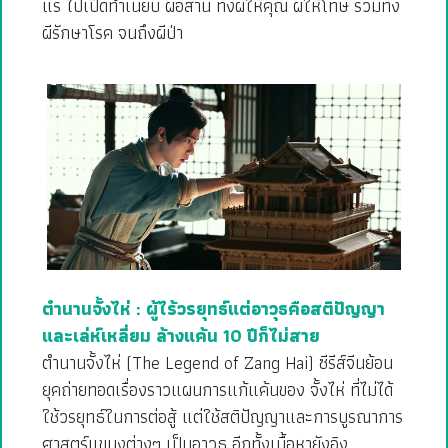
แร่ ไปเปิดทำเนียบ ผีอีสาน ทั้งผีให้คุณ ผีให้โทษ รวมทั้ง
ผีรักษาโรค จนถึงผีป่า
ตำนานจั้งไห่ : ผู้ไร้วรยุทธ์แต่อาวุธคือสติปัญญา
และเล่ห์เหลี่ยม ล้างแค้น 10 ปีก็ไม่สาย
ตำนานจั้งไห่ (The Legend of Zang Hai) ซีรีส์จีนย้อน
ยุคถ่ายทอดเรื่องราวแผนการแก้แค้นของ จั้งไห่ ที่ไม่ได้
ใช้วรยุทธ์ในการต่อสู้ แต่ใช้สติปัญญาและการบูรณาการ
ศาสตร์แขนงต่างๆ เป็นอาวุธ อีกทั้งเนื้อหายังอิง