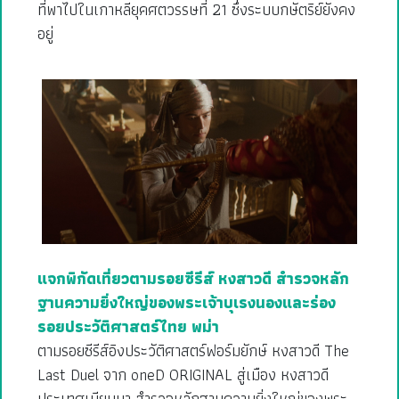
ที่พาไปในเกาหลียุคศตวรรษที่ 21 ซึ่งระบบกษัตริย์ยังคง
อยู่
แจกพิกัดเที่ยวตามรอยซีรีส์ หงสาวดี สำรวจหลัก
ฐานความยิ่งใหญ่ของพระเจ้าบุเรงนองและร่อง
รอยประวัติศาสตร์ไทย พม่า
ตามรอยซีรีส์อิงประวัติศาสตร์ฟอร์มยักษ์ หงสาวดี The
Last Duel จาก oneD ORIGINAL สู่เมือง หงสาวดี
ประเทศเมียนมา สำรวจหลักฐานความยิ่งใหญ่ของพระ